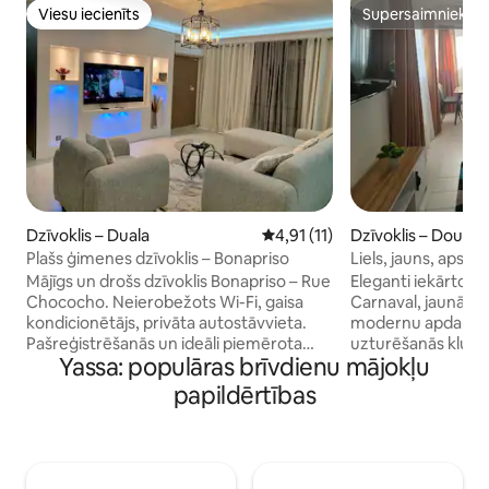
Viesu iecienīts
Supersaimnieks
Viesu iecienīts
Supersaimnieks
Dzīvoklis – Duala
Vidējais vērtējums: 4,91 no 5, 
4,91 (11)
Dzīvoklis – Douala
Plašs ģimenes dzīvoklis – Bonapriso
Liels, jauns, apsarg
tuvumā
Mājīgs un drošs dzīvoklis Bonapriso – Rue
Eleganti iekārtots 
Chococho. Neierobežots Wi-Fi, gaisa
Carnaval, jaunā ēkā
kondicionētājs, privāta autostāvvieta.
modernu apdari. Id
Pašreģistrēšanās un ideāli piemērota
uzturēšanās klusā,
Yassa: populāras brīvdienu mājokļu
profesionāļiem vai ģimenēm. - ātra
kondicionētāju apr
piekļuve interesantām vietām - klusa un
vidē. Centrāla atr
papildērtības
droša vide - Bez ierobežojuma Wi-Fi -
visa, mazāk nekā 
Gaisa kondicionētājs. - privāta, droša
lidostas un mazāk
autostāvvieta - Pašreģistrēšanās - ideāli
attālumā no Bonan
piemērots darījumu braucieniem vai
un Cité des Palmi
privātām uzturēšanās reizēm
autostāvvieta, net