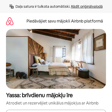
Aizvērt
Daļa satura ir tulkota automātiski. 
Rādīt oriģinālvalodā
un
iet
uz
Piedāvājiet savu mājokli Airbnb platformā
saturu
Yassa: brīvdienu mājokļu īre
Atrodiet un rezervējiet unikālus mājokļus ar Airbnb