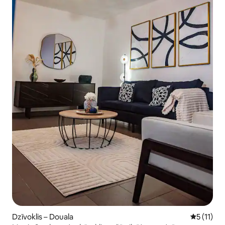
Dzīvoklis – Douala
Vidējais v
5 (11)