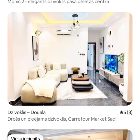
Monic 2 - elegants dzīvoklis pašā pilsētas centrā
Dzīvoklis – Douala
Vidējais 
5 (3)
Drošs un pieejams dzīvoklis, Carrefour Market Sadi
Viesu iecienīts