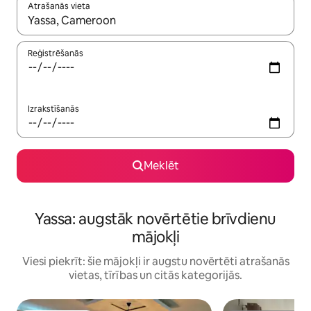
Atrašanās vieta
Kad rezultāti kļūs pieejami, izmantojiet bultiņu uz augšu un uz le
Reģistrēšanās
Izrakstīšanās
Meklēt
Yassa: augstāk novērtētie brīvdienu
mājokļi
Viesi piekrīt: šie mājokļi ir augstu novērtēti atrašanās
vietas, tīrības un citās kategorijās.