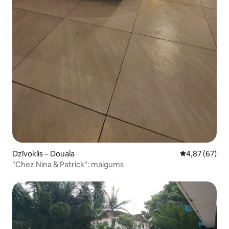
Dzīvoklis – Douala
Vidējais vērtē
4,87 (67)
"Chez Nina & Patrick": maigums