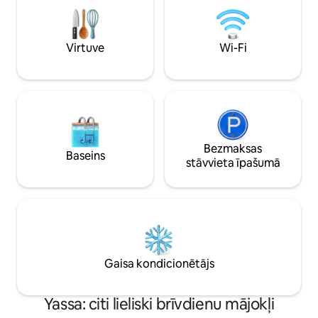
Transporta pakalpojumi ar šoferi ir
apsargs, elektroni
pieejami pēc pieprasījuma, par papildu
neierobežots Starli
samaksu. Iespēja pārveidot par
izmēra gulta un ve
Virtuve
Wi-Fi
3 guļamistabām (par papildu samaksu)
darbojas ar monē
Bezmaksas
Baseins
stāvvieta īpašumā
Gaisa kondicionētājs
Yassa: citi lieliski brīvdienu mājokļi