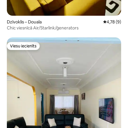
Dzīvoklis – Douala
Vidējais vērt
4,78 (9)
Chic viesnīcā Air/Starlink/ģenerators
Viesu iecienīts
Viesu iecienīts