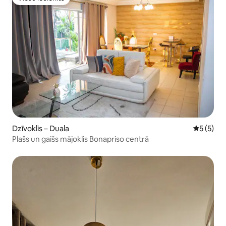
Viesu iecienīts
Dzīvoklis – Duala
Vidējais 
5 (5)
Plašs un gaišs mājoklis Bonapriso centrā