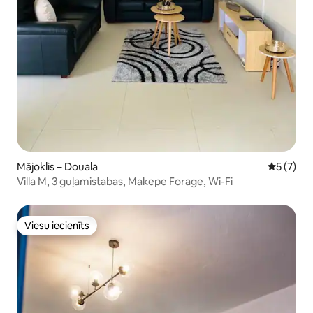
Mājoklis – Douala
Vidējais 
5 (7)
Villa M, 3 guļamistabas, Makepe Forage, Wi-Fi
Viesu iecienīts
Viesu iecienīts