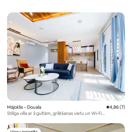
Mājoklis – Douala
Vidējais vērt
4,86 (7)
Stilīga villa ar 3 gultām, grilēšanas vietu un Wi-Fi
@bonapriso
Viesu iecienīts