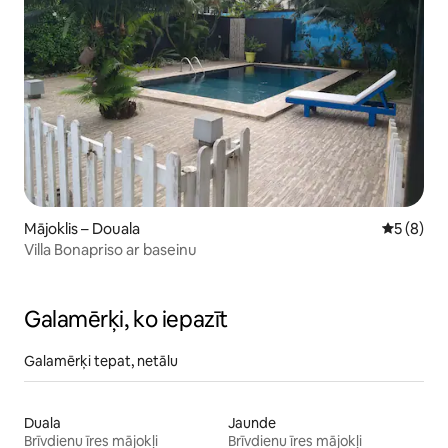
Mājoklis – Douala
Vidējais 
5 (8)
Villa Bonapriso ar baseinu
Galamērķi, ko iepazīt
Galamērķi tepat, netālu
Duala
Jaunde
Brīvdienu īres mājokļi
Brīvdienu īres mājokļi