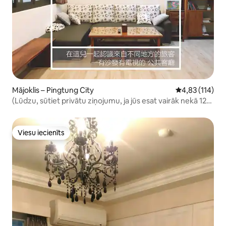
Mājoklis – Pingtung City
Vidējais vērtēj
4,83 (114)
(Lūdzu, sūtiet privātu ziņojumu, ja jūs esat vairāk nekā 12
cilvēki) Visa māja! Visa māja, netālu no Shichōsei Village, N3
apmaiņas ceļa (četras guļamistabas, četras vannasistabas,
viena dzīvojamā istaba)
Viesu iecienīts
Viesu iecienīts