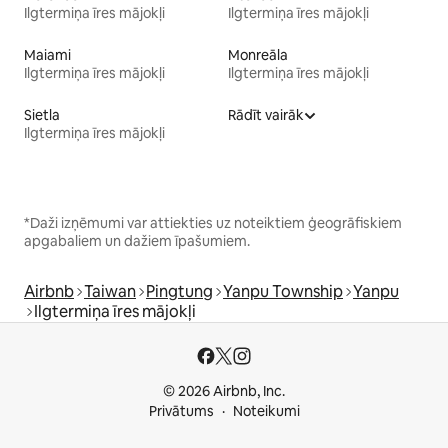
Ilgtermiņa īres mājokļi
Ilgtermiņa īres mājokļi
Maiami
Monreāla
Ilgtermiņa īres mājokļi
Ilgtermiņa īres mājokļi
Sietla
Rādīt vairāk
Ilgtermiņa īres mājokļi
*Daži izņēmumi var attiekties uz noteiktiem ģeogrāfiskiem
apgabaliem un dažiem īpašumiem.
Airbnb
Taiwan
Pingtung
Yanpu Township
Yanpu
Ilgtermiņa īres mājokļi
© 2026 Airbnb, Inc.
Privātums
Noteikumi