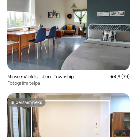
Minsu mājoklis – Jiuru Township
Vidējais vērt
4,9 (79)
Fotogrāfa telpa
Supersaimnieks
Supersaimnieks