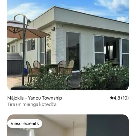
Mājoklis – Yanpu Township
Vidējais vērt
4,8 (10)
Tīra un mierīga kotedža
Viesu iecienīts
Viesu iecienīts