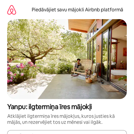
Aizvērt
un
Piedāvājiet savu mājokli Airbnb platformā
iet
uz
saturu
Yanpu: ilgtermiņa īres mājokļi
Atklājiet ilgtermiņa īres mājokļus, kuros justies kā
mājās, un rezervējiet tos uz mēnesi vai ilgāk.