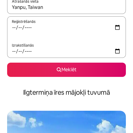
Atrašanās vieta
Kad rezultāti kļūs pieejami, izmantojiet bultiņu uz augšu un uz le
Reģistrēšanās
Izrakstīšanās
Meklēt
Ilgtermiņa īres mājokļi tuvumā