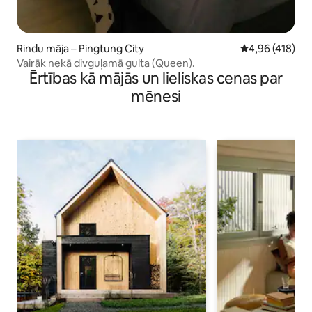
Rindu māja – Pingtung City
Vidējais vērtēj
4,96 (418)
Vairāk nekā divguļamā gulta (Queen).
Ērtības kā mājās un lieliskas cenas par
mēnesi