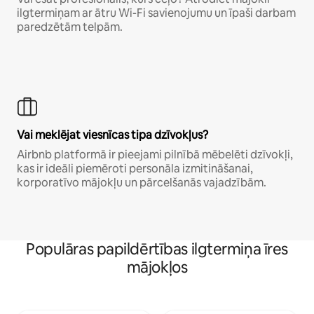
ilgtermiņam ar ātru Wi-Fi savienojumu un īpaši darbam
paredzētām telpām.
Vai meklējat viesnīcas tipa dzīvokļus?
Airbnb platformā ir pieejami pilnībā mēbelēti dzīvokļi,
kas ir ideāli piemēroti personāla izmitināšanai,
korporatīvo mājokļu un pārcelšanās vajadzībām.
Populāras papildērtības ilgtermiņa īres
mājokļos