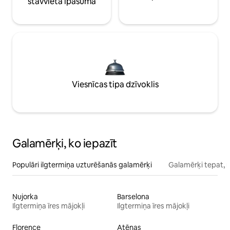
stāvvieta īpašumā
Viesnīcas tipa dzīvoklis
Galamērķi, ko iepazīt
Populāri ilgtermiņa uzturēšanās galamērķi
Galamērķi tepat, 
Ņujorka
Barselona
Ilgtermiņa īres mājokļi
Ilgtermiņa īres mājokļi
Florence
Atēnas