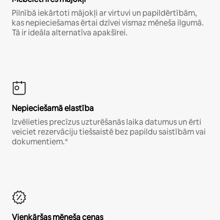
Pilnībā iekārtoti mājokļi ar virtuvi un papildērtībām,
kas nepieciešamas ērtai dzīvei vismaz mēneša ilgumā.
Tā ir ideāla alternatīva apakšīrei.
Nepieciešamā elastība
Izvēlieties precīzus uzturēšanās laika datumus un ērti
veiciet rezervāciju tiešsaistē bez papildu saistībām vai
dokumentiem.*
Vienkāršas mēneša cenas