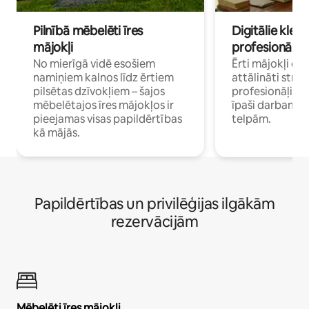
Pilnībā mēbelēti īres
Digitālie klejo
mājokļi
profesionāļi
No mierīgā vidē esošiem
Ērti mājokļi ce
namiņiem kalnos līdz ērtiem
attālināti strā
pilsētas dzīvokļiem – šajos
profesionāļiem 
mēbelētajos īres mājokļos ir
īpaši darbam 
pieejamas visas papildērtības
telpām.
kā mājās.
Papildērtības un privilēģijas ilgākām
rezervācijām
Mēbelēti īres mājokļi