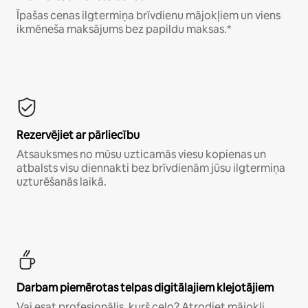
Īpašas cenas ilgtermiņa brīvdienu mājokļiem un viens
ikmēneša maksājums bez papildu maksas.*
Rezervējiet ar pārliecību
Atsauksmes no mūsu uzticamās viesu kopienas un
atbalsts visu diennakti bez brīvdienām jūsu ilgtermiņa
uzturēšanās laikā.
Darbam piemērotas telpas digitālajiem klejotājiem
Vai esat profesionālis, kurš ceļo? Atrodiet mājokli