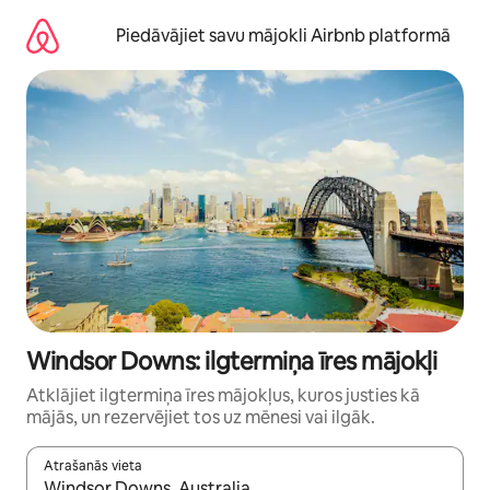
Aizvērt
un
Piedāvājiet savu mājokli Airbnb platformā
iet
uz
saturu
Windsor Downs: ilgtermiņa īres mājokļi
Atklājiet ilgtermiņa īres mājokļus, kuros justies kā
mājās, un rezervējiet tos uz mēnesi vai ilgāk.
Atrašanās vieta
Kad rezultāti kļūs pieejami, izmantojiet bultiņu uz augšu un uz le