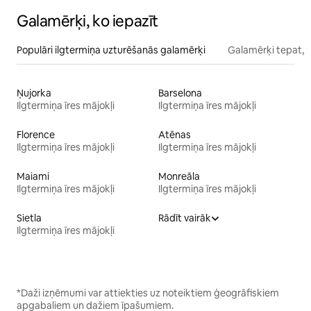
Galamērķi, ko iepazīt
Populāri ilgtermiņa uzturēšanās galamērķi
Galamērķi tepat, 
Ņujorka
Barselona
Ilgtermiņa īres mājokļi
Ilgtermiņa īres mājokļi
Florence
Atēnas
Ilgtermiņa īres mājokļi
Ilgtermiņa īres mājokļi
Maiami
Monreāla
Ilgtermiņa īres mājokļi
Ilgtermiņa īres mājokļi
Sietla
Rādīt vairāk
Ilgtermiņa īres mājokļi
*Daži izņēmumi var attiekties uz noteiktiem ģeogrāfiskiem
apgabaliem un dažiem īpašumiem.