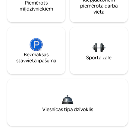
Piemērots
piemērota darba
mīļdzīvniekiem
vieta
Bezmaksas
Sporta zāle
stāvvieta īpašumā
Viesnīcas tipa dzīvoklis