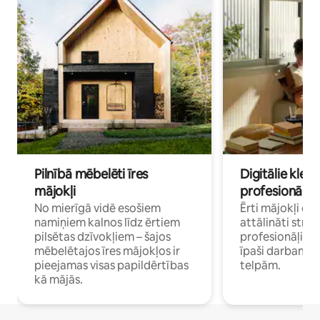
Pilnībā mēbelēti īres
Digitālie klejo
mājokļi
profesionāļi
No mierīgā vidē esošiem
Ērti mājokļi ce
namiņiem kalnos līdz ērtiem
attālināti strā
pilsētas dzīvokļiem – šajos
profesionāļiem 
mēbelētajos īres mājokļos ir
īpaši darbam 
pieejamas visas papildērtības
telpām.
kā mājās.