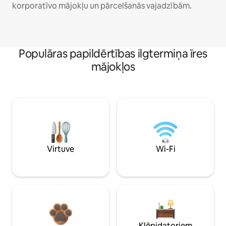
korporatīvo mājokļu un pārcelšanās vajadzībām.
Populāras papildērtības ilgtermiņa īres
mājokļos
Virtuve
Wi-Fi
Klēpjdatoriem