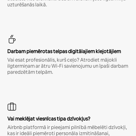
uzturēšanās laikā.
Darbam piemērotas telpas digitālajiem klejotājiem
Vai esat profesionālis, kurš ceļo? Atrodiet mājokli
ilgtermiņam ar ātru Wi-Fi savienojumu un īpaši darbam
paredzētām telpām.
Vai meklējat viesnīcas tipa dzīvokļus?
Airbnb platformā ir pieejami pilnībā mēbelēti dzīvokļi,
kas ir ideāli piemēroti personāla izmitināšanai,