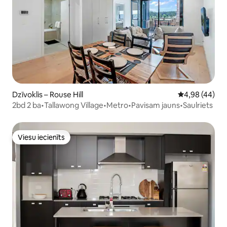
Dzīvoklis – Rouse Hill
Vidējais vērtē
4,98 (44)
2bd 2 ba•Tallawong Village•Metro•Pavisam jauns•Saulriets
Viesu iecienīts
Viesu iecienīts