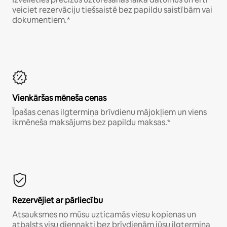
veiciet rezervāciju tiešsaistē bez papildu saistībām vai
dokumentiem.*
Vienkāršas mēneša cenas
Īpašas cenas ilgtermiņa brīvdienu mājokļiem un viens
ikmēneša maksājums bez papildu maksas.*
Rezervējiet ar pārliecību
Atsauksmes no mūsu uzticamās viesu kopienas un
atbalsts visu diennakti bez brīvdienām jūsu ilgtermiņa