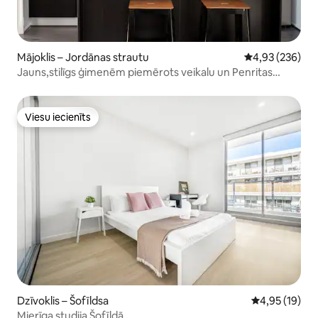
Mājoklis – Jordānas strautu
Vidējais vērtēj
4,93 (236)
Jauns,stilīgs ģimenēm piemērots veikalu un Penritas
tuvumā
Viesu iecienīts
Viesu iecienīts
Dzīvoklis – Šofīldsa
Vidējais vērtē
4,95 (19)
Mierīga studija Šofīldā