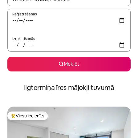
Reģistrēšanās
Izrakstīšanās
Meklēt
Ilgtermiņa īres mājokļi tuvumā
Viesu iecienīts
Populārs viesu iecienīts mājoklis