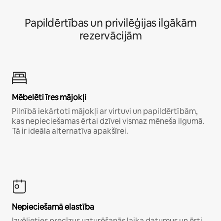
Papildērtības un privilēģijas ilgākām
rezervācijām
Mēbelēti īres mājokļi
Pilnībā iekārtoti mājokļi ar virtuvi un papildērtībām,
kas nepieciešamas ērtai dzīvei vismaz mēneša ilgumā.
Tā ir ideāla alternatīva apakšīrei.
Nepieciešamā elastība
Izvēlieties precīzus uzturēšanās laika datumus un ērti