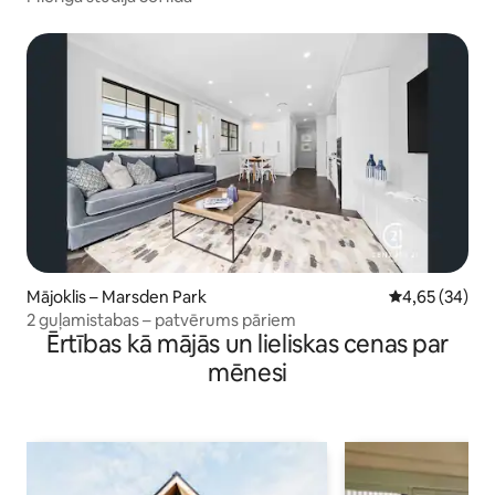
Mājoklis – Marsden Park
Vidējais vērtē
4,65 (34)
2 guļamistabas – patvērums pāriem
Ērtības kā mājās un lieliskas cenas par
mēnesi