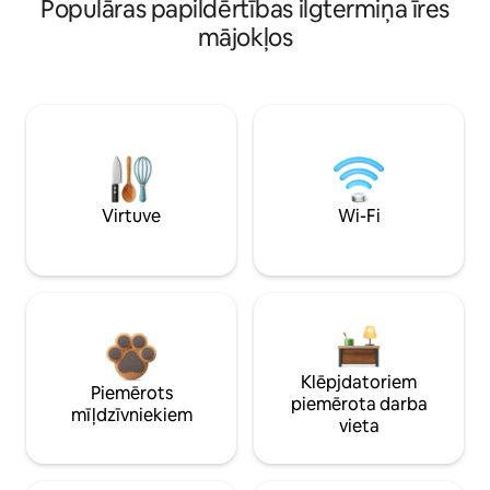
Populāras papildērtības ilgtermiņa īres
mājokļos
Virtuve
Wi-Fi
Klēpjdatoriem
Piemērots
piemērota darba
mīļdzīvniekiem
vieta