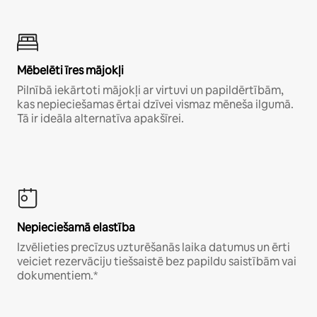
Mēbelēti īres mājokļi
Pilnībā iekārtoti mājokļi ar virtuvi un papildērtībām,
kas nepieciešamas ērtai dzīvei vismaz mēneša ilgumā.
Tā ir ideāla alternatīva apakšīrei.
Nepieciešamā elastība
Izvēlieties precīzus uzturēšanās laika datumus un ērti
veiciet rezervāciju tiešsaistē bez papildu saistībām vai
dokumentiem.*