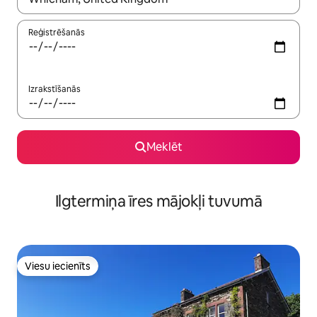
Reģistrēšanās
Izrakstīšanās
Meklēt
Ilgtermiņa īres mājokļi tuvumā
Viesu iecienīts
Viesu iecienīts