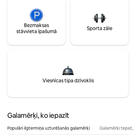
Bezmaksas
Sporta zāle
stāvvieta īpašumā
Viesnīcas tipa dzīvoklis
Galamērķi, ko iepazīt
Populāri ilgtermiņa uzturēšanās galamērķi
Galamērķi tepat, 