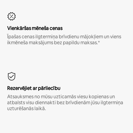
Vienkāršas mēneša cenas
Īpašas cenas ilgtermiņa brīvdienu mājokļiem un viens
ikmēneša maksājums bez papildu maksas.*
Rezervējiet ar pārliecību
Atsauksmes no mūsu uzticamās viesu kopienas un
atbalsts visu diennakti bez brīvdienām jūsu ilgtermiņa
uzturēšanās laikā.