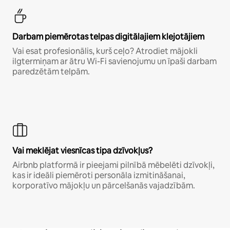
Darbam piemērotas telpas digitālajiem klejotājiem
Vai esat profesionālis, kurš ceļo? Atrodiet mājokli
ilgtermiņam ar ātru Wi-Fi savienojumu un īpaši darbam
paredzētām telpām.
Vai meklējat viesnīcas tipa dzīvokļus?
Airbnb platformā ir pieejami pilnībā mēbelēti dzīvokļi,
kas ir ideāli piemēroti personāla izmitināšanai,
korporatīvo mājokļu un pārcelšanās vajadzībām.