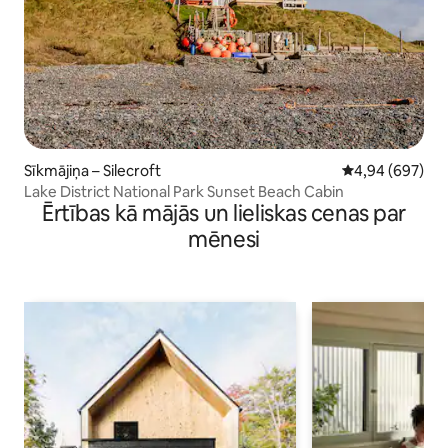
Sīkmājiņa – Silecroft
Vidējais vērtēj
4,94 (697)
Lake District National Park Sunset Beach Cabin
Ērtības kā mājās un lieliskas cenas par
mēnesi