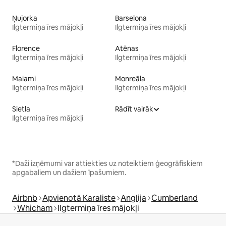
Ņujorka
Barselona
Ilgtermiņa īres mājokļi
Ilgtermiņa īres mājokļi
Florence
Atēnas
Ilgtermiņa īres mājokļi
Ilgtermiņa īres mājokļi
Maiami
Monreāla
Ilgtermiņa īres mājokļi
Ilgtermiņa īres mājokļi
Sietla
Rādīt vairāk
Ilgtermiņa īres mājokļi
*Daži izņēmumi var attiekties uz noteiktiem ģeogrāfiskiem
apgabaliem un dažiem īpašumiem.
Airbnb
Apvienotā Karaliste
Anglija
Cumberland
Whicham
Ilgtermiņa īres mājokļi