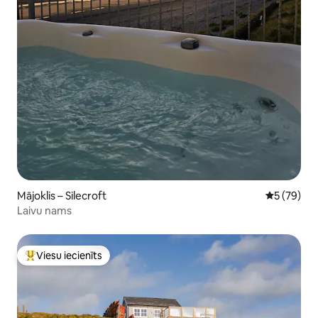
Mājoklis – Silecroft
Vidējais vē
5 (79)
Laivu nams
Viesu iecienīts
Populārs viesu iecienīts mājoklis