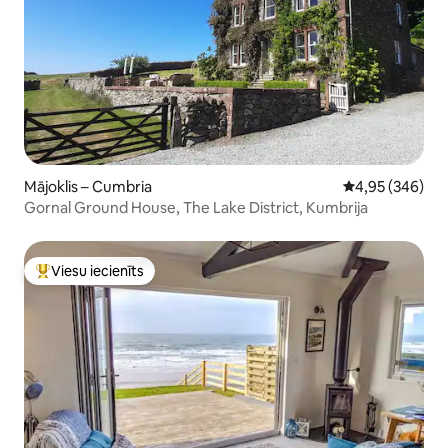
Mājoklis – Cumbria
Vidējais vērtēj
4,95 (346)
Gornal Ground House, The Lake District, Kumbrija
Viesu iecienīts
Populārs viesu iecienīts mājoklis