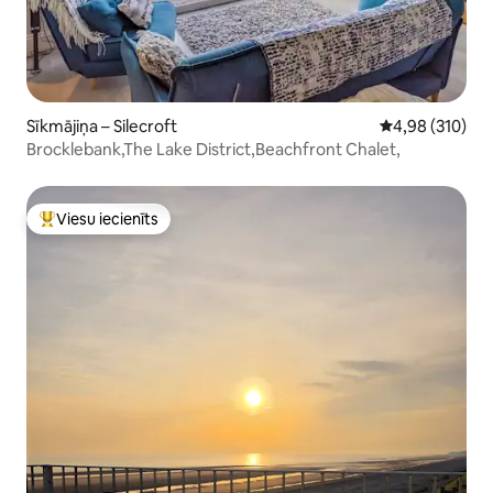
Sīkmājiņa – Silecroft
Vidējais vērtēj
4,98 (310)
Brocklebank,The Lake District,Beachfront Chalet,
Viesu iecienīts
Populārs viesu iecienīts mājoklis