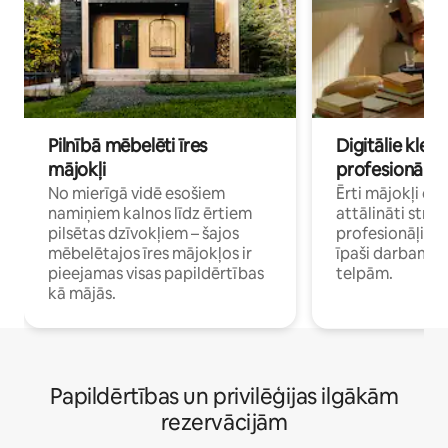
Pilnībā mēbelēti īres
Digitālie klejo
mājokļi
profesionāļi
No mierīgā vidē esošiem
Ērti mājokļi ce
namiņiem kalnos līdz ērtiem
attālināti strā
pilsētas dzīvokļiem – šajos
profesionāļiem 
mēbelētajos īres mājokļos ir
īpaši darbam 
pieejamas visas papildērtības
telpām.
kā mājās.
Papildērtības un privilēģijas ilgākām
rezervācijām