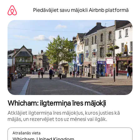
Aizvērt
un
Piedāvājiet savu mājokli Airbnb platformā
iet
uz
saturu
Whicham: ilgtermiņa īres mājokļi
Atklājiet ilgtermiņa īres mājokļus, kuros justies kā
mājās, un rezervējiet tos uz mēnesi vai ilgāk.
Atrašanās vieta
Kad rezultāti kļūs pieejami, izmantojiet bultiņu uz augšu un uz le