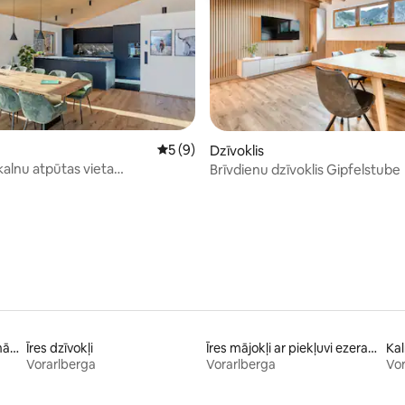
6 no 5, atsauksmju skaits: 69
Vidējais vērtējums: 5 no 5, atsauksmju sk
5 (9)
Dzīvoklis
kalnu atpūtas vieta
Brīvdienu dzīvoklis Gipfelstube
alā
Ģimenēm piemēroti īres mājokļi
Īres dzīvokļi
Īres mājokļi ar piekļuvi ezeram
Kal
Vorarlberga
Vorarlberga
Vor