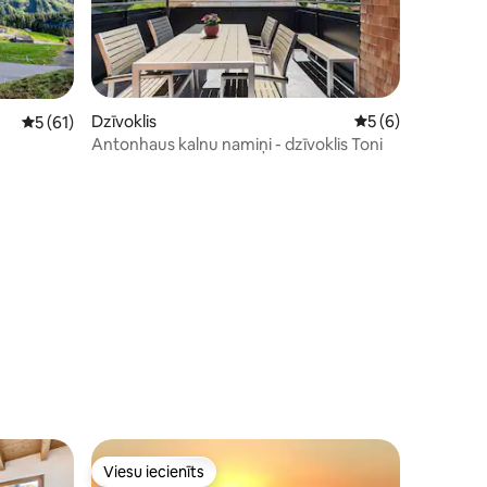
Dzīvoklis
Vidējais vērtējums
5 (6)
Vidējais vērtējums: 5 no 5, atsauksmju skaits: 61
5 (61)
Antonhaus kalnu namiņi - dzīvoklis Toni
its: 25
Viesu iecienīts
Viesu iecienīts