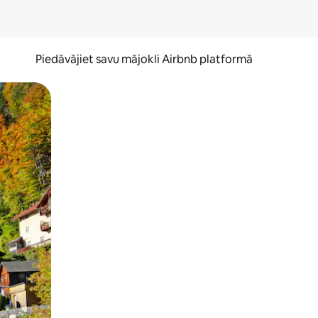
Piedāvājiet savu mājokli Airbnb platformā
to ar pirkstu.