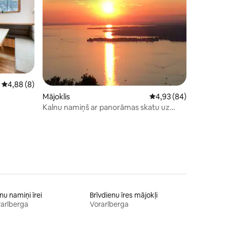
aits: 9
Vidējais vērtējums: 4,88 no 5, atsauksmju skaits: 8
4,88 (8)
Mājoklis
Vidējais vērtējums: 4,
4,93 (84)
Kalnu namiņš ar panorāmas skatu uz
Konstancas ezeru
nu namiņi īrei
Brīvdienu īres mājokļi
arlberga
Vorarlberga