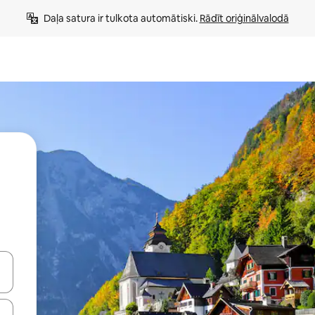
Daļa satura ir tulkota automātiski. 
Rādīt oriģinālvalodā
 augšu un uz leju vai izpētiet tos, pieskaroties ekrānam vai pavelkot pa 