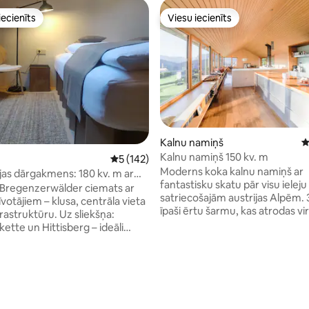
iecienīts
Viesu iecienīts
viesu iecienīts mājoklis
Viesu iecienīts
Kalnu namiņš
V
Kalnu namiņš 150 kv. m
Vidējais vērtējums: 5 no 5, atsauksmju skai
5 (142)
Moderns koka kalnu namiņš ar
as dārgakmens: 180 kv. m ar
fantastisku skatu pār visu ieleju
– Bregenzerwälder ciemats ar
satriecošajām austrijas Alpēm. 3
votājiem – klusa, centrāla vieta
īpaši ērtu šarmu, kas atrodas vi
frastruktūru. Uz sliekšņa:
Schwarzenberg un 5 minūšu br
ette un Hittisberg – ideāli
attālumā no Bödele slēpošanas 
 pārgājieniem kopā ar visu
Māja atrodas aptuveni 15 / 20 m
 ekskursijām Forarlbergā,
automašīnu no dažiem no labā
 Allgäu. Konstances ezers un
5 no 5, atsauksmju skaits: 19
apvidus slēpošanas kūrortiem,
ir tikai 30 minūšu attālumā,
piemēram, Mellau /Damüls, a
rta izklaides iespējas Mellau-
/ 40 minūtes līdz Austrias labākajam un
0 min), Hochhäderich un