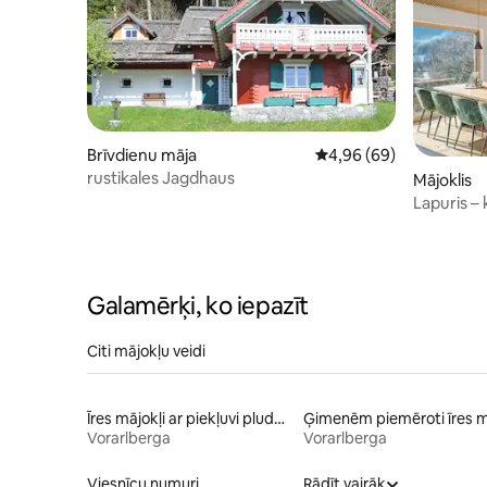
Brīvdienu māja
Vidējais vērtējums: 4,9
4,96 (69)
rustikales Jagdhaus
Mājoklis
Lapuris – 
Brandnert
Galamērķi, ko iepazīt
Citi mājokļu veidi
Īres mājokļi ar piekļuvi pludmalei
Vorarlberga
Vorarlberga
Viesnīcu numuri
Rādīt vairāk