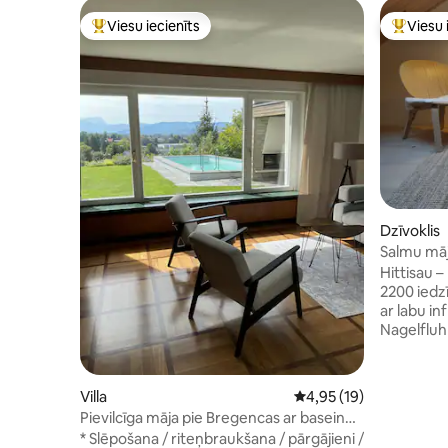
Viesu iecienīts
Viesu 
Populārs viesu iecienīts mājoklis
Populārs 
Dzīvoklis
Salmu māj
terasi
Hittisau 
2200 iedzī
ar labu in
Nagelfluhk
piemērots
ģimeni un
Šveicē un
Villa
Vidējais vērtējums: 4,9
4,95 (19)
Bregenza 
Pievilcīga māja pie Bregencas ar baseinu
ziemas spo
un skatu
* Slēpošana / riteņbraukšana / pārgājieni /
Damüls (3