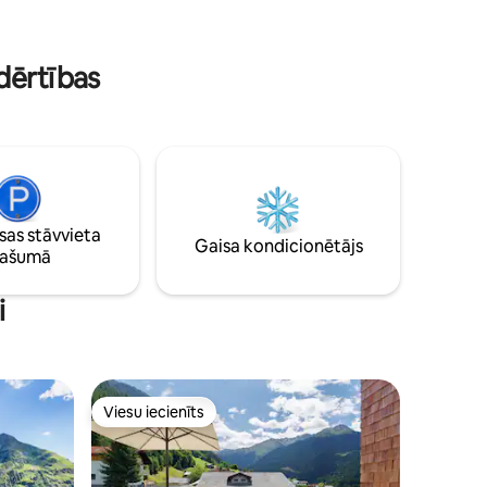
im,
Tuvu Brandnertal slēpošanas un
pārgājienu kūrortam un Brandnertal
 ceļu auto
Bikepark.
dērtības
as stāvvieta
Gaisa kondicionētājs
pašumā
i
Viesu iecienīts
s
Viesu iecienīts