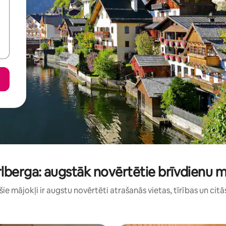
lberga: augstāk novērtētie brīvdienu m
: šie mājokļi ir augstu novērtēti atrašanās vietas, tīrības un citā