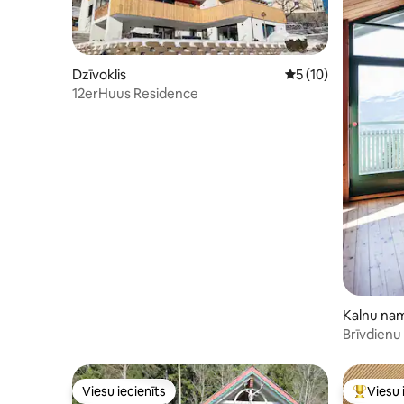
Dzīvoklis
Vidējais vērtējums: 
5 (10)
12erHuus Residence
Kalnu na
Brīvdienu
Viesu iecienīts
Viesu 
Viesu iecienīts
Populārs 