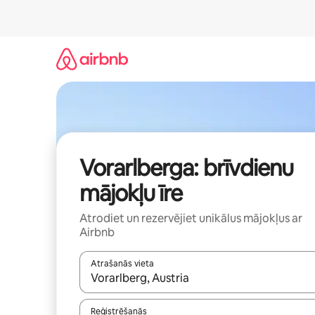
Aizvērt
un
iet
uz
saturu
Vorarlberga: brīvdienu
mājokļu īre
Atrodiet un rezervējiet unikālus mājokļus ar
Airbnb
Atrašanās vieta
Kad rezultāti kļūs pieejami, izmantojiet bultiņu uz
Reģistrēšanās