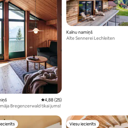
5 no 5, atsauksmju skaits: 10
Kalnu namiņš
Alte Sennerei Lechleiten
miņš
Vidējais vērtējums: 4,88 no 5, atsauksmju ska
4,88 (25)
 māja Bregenzerwald tikai jums!
iecienīts
Viesu iecienīts
viesu iecienīts mājoklis
Viesu iecienīts