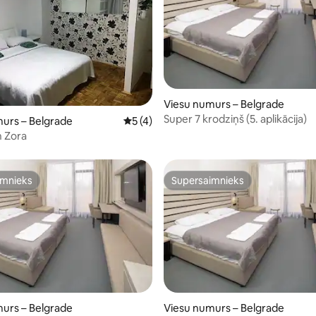
Viesu numurs – Belgrade
Super 7 krodziņš (5. aplikācija)
urs – Belgrade
Vidējais vērtējums: 5 no 5, atsauksmju sk
5 (4)
 Zora
imnieks
Supersaimnieks
imnieks
Supersaimnieks
urs – Belgrade
Viesu numurs – Belgrade