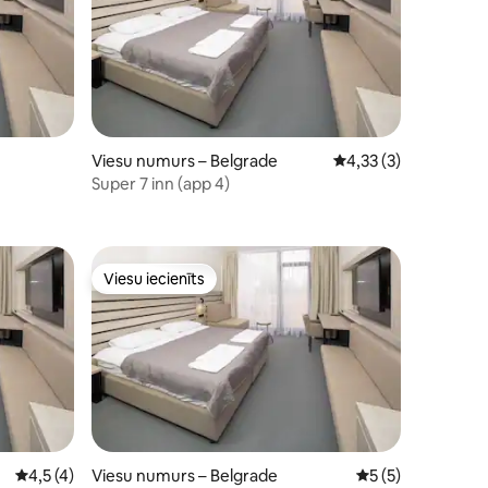
Viesu numurs – Belgrade
Vidējais vērtējums: 4
4,33 (3)
Super 7 inn (app 4)
aits: 4
Viesu iecienīts
Viesu iecienīts
Vidējais vērtējums: 4,5 no 5, atsauksmju skaits: 4
4,5 (4)
Viesu numurs – Belgrade
Vidējais vērtējums
5 (5)