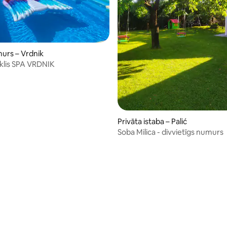
urs – Vrdnik
oklis SPA VRDNIK
: 5 no 5, atsauksmju skaits: 4
Privāta istaba – Palić
Soba Milica - divvietīgs numurs