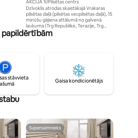
AKCIJA %!Pilsētas centrs
zmaksas Wi-
ceļotājie
Dzīvoklis atrodas skaistākajā Vrakaras
isa
strādāt. 
pilsētas daļā (pilsētas vecpilsētas daļā), 15
li, spēles
draudzīgi
minūšu gājiena attālumā no galvenā
var satik
laukuma (Trg Republike, Terazije, Trg
m papildērtībām
Nikole Pasica, Knez Mihajlova iela).
Dzīvoklis atrodas netālu no daudziem
restorāniem, ātrās ēdināšanas vietām,
kafejnīcām, bāriem. Dekorēts baltās un
brūnās krāsās, ļoti patīkams un ērts
ilgākām un īsākām rezervācijām. Tā
sastāv no viesistabas, atsevišķas
guļamistabas, vannasistabas un virtuves.
as stāvvieta
Drošākai un ērtākai atpūtai dažas daļas ir
Gaisa kondicionētājs
pašumā
uzlabotas
istabu
Supersaimnieks
Supersaimnieks