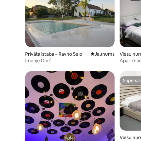
Privāta istaba – Ravno Selo
Jauns mājoklis
Jaunums
Viesu num
Imanje Dorf
Apartman
Supersa
Supersa
Viesu num