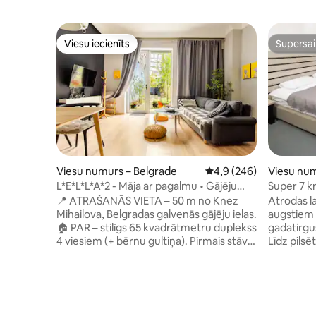
Viesu iecienīts
Supersa
Viesu iecienīts
Supersa
Viesu numurs – Belgrade
Vidējais vērtējums: 4,9
4,9 (246)
Viesu num
L*E*L*L*A*2 - Māja ar pagalmu • Gājēju
Super 7 kr
zona
📍 ATRAŠANĀS VIETA – 50 m no Knez
Atrodas la
Mihailova, Belgradas galvenās gājēju ielas.
augstiem 
🏠 PAR – stilīgs 65 kvadrātmetru duplekss
gadatirgus.
4 viesiem (+ bērnu gultiņa). Pirmais stāvs:
Līdz pilsētas cent
atvērta dzīvojamā zona ar virtuvi,
autobusu 
ēdamistaba, dīvāns, televizors un pilnībā
tieši pirms aplikāc
aprīkota vannasistaba ar dušu. Lofts:
7 pilnīgi 
mājīga guļamistaba ar divguļamo gultu,
numuri ar
skapjiem, televizoru. 🌿 JAUKA – āra
ekrāna te