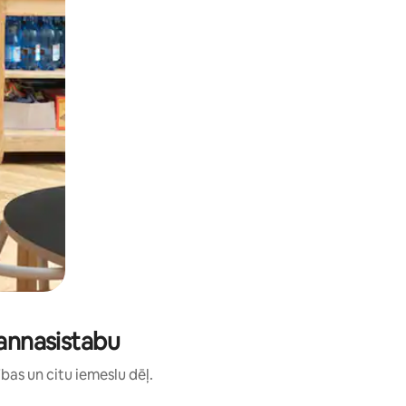
vannasistabu
ības un citu iemeslu dēļ.