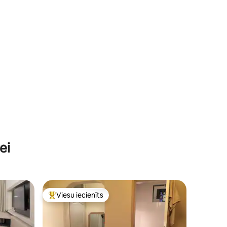
ei
Viesu iecienīts
Populārs viesu iecienīts mājoklis