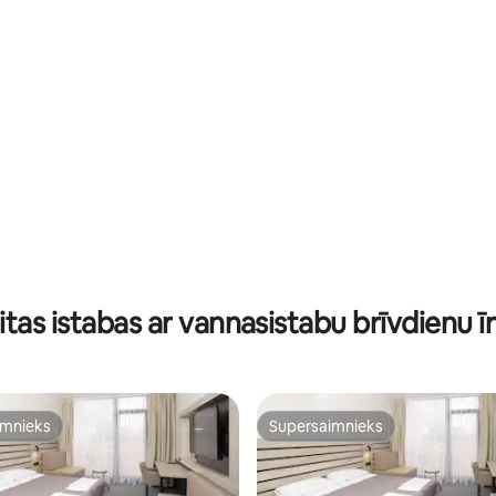
itas istabas ar vannasistabu brīvdienu īr
imnieks
Supersaimnieks
imnieks
Supersaimnieks