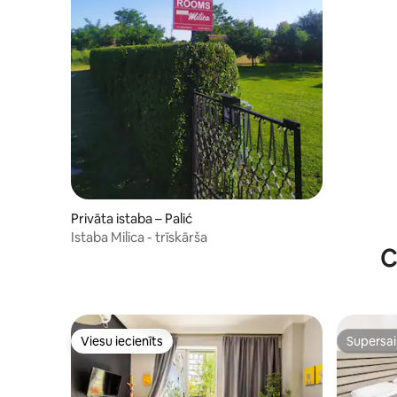
Privāta istaba – Palić
Istaba Milica - trīskārša
C
Viesu iecienīts
Supersa
Viesu iecienīts
Supersa