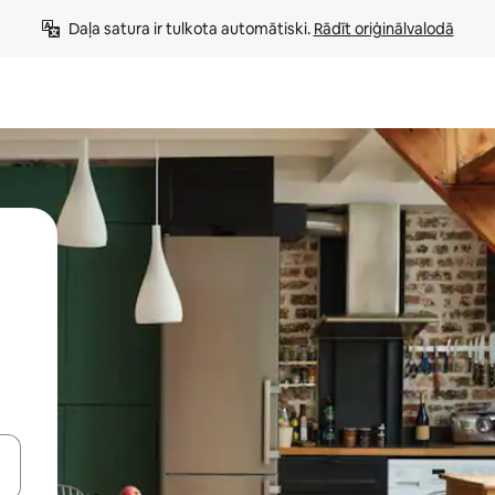
Daļa satura ir tulkota automātiski. 
Rādīt oriģinālvalodā
 augšu un uz leju vai izpētiet tos, pieskaroties ekrānam vai pavelkot pa 