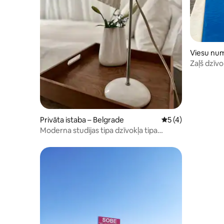
Viesu num
Zaļš dzīv
Privāta istaba – Belgrade
Vidējais vērtējums
5 (4)
Moderna studijas tipa dzīvokļa tipa
mājoklis netālu no tirdzniecības centra
“Stadion”