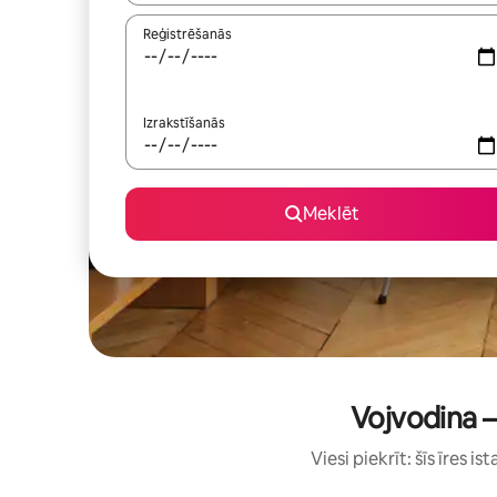
Reģistrēšanās
Izrakstīšanās
Meklēt
Vojvodina –
Viesi piekrīt: šīs īres 