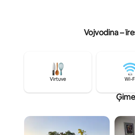
atpūtas zona – rets atradums pilsētas
bezmaksas
centrā, ideāli piemērota rīta kafijai vai
vannasista
vakara vīnam. 🤝 VIESMĪLĪBA – vienmēr
nokļūt līd
tuvumā, lai palīdzētu. ✨ JA… vēlaties
Tirdzniec
mieru un komfortu Belgradas sirdī. 😊
attālumā.
Vojvodina – īr
LAIPNI LŪDZAM!
Virtuve
Wi-F
Ģimen