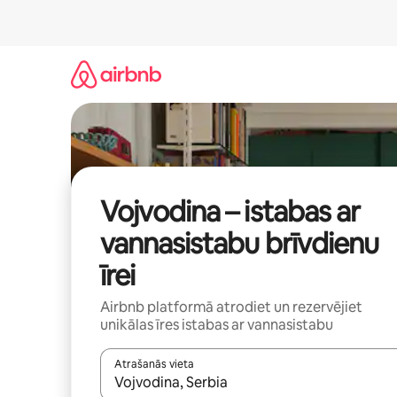
Aizvērt
un
iet
uz
saturu
Vojvodina – istabas ar
vannasistabu brīvdienu
īrei
Airbnb platformā atrodiet un rezervējiet
unikālas īres istabas ar vannasistabu
Atrašanās vieta
Kad rezultāti kļūs pieejami, izmantojiet bultiņu uz