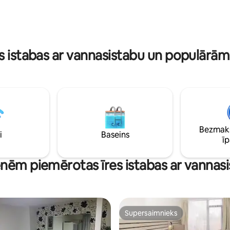
 autostāvvietu. Privātā
Dzīvokļi ir pilnībā aprīkoti (be
bā ir duša. Nelielā pastaigā var
Fi, plakanā ekrāna televizors, ga
z pārtikas preču veikalam.
kondicionētājs, grāmatas, žurnā
ības centrs Ada atrodas 1 km
utt.), ko ieskauj jauks dārzs un
autostāvvieta.
es istabas ar vannasistabu un populārā
Bezmaks
i
Baseins
ī
ēm piemērotas īres istabas ar vannas
Supersaimnieks
Supersaimnieks