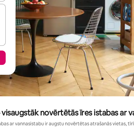
 visaugstāk novērtētās īres istabas ar 
istabas ar vannasistabu ir augstu novērtētas atrašanās vietas, tīr