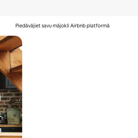
Piedāvājiet savu mājokli Airbnb platformā
to ar pirkstu.