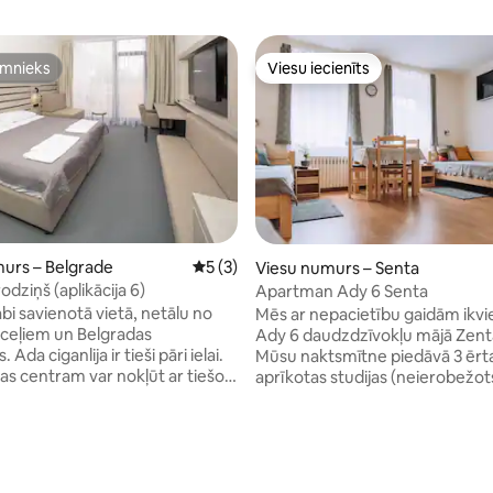
imnieks
Viesu iecienīts
imnieks
Viesu iecienīts
 no 5, atsauksmju skaits: 246
urs – Belgrade
Vidējais vērtējums: 5 no 5, atsauksmju sk
5 (3)
Viesu numurs – Senta
odziņš (aplikācija 6)
Apartman Ady 6 Senta
bi savienotā vietā, netālu no
Mēs ar nepacietību gaidām ikv
ceļiem un Belgradas
Ady 6 daudzdzīvokļu mājā Zent
 Ada ciganlija ir tieši pāri ielai.
Mūsu naktsmītne piedāvā 3 ērt
ram var nokļūt ar tiešo
aprīkotas studijas (neierobežot
līniju (autobusa pietura atrodas
internets, TV, gaisa kondicionēt
ijas). Super seven inn ir
grāmatas, žurnāli, rotaļlietas), 
jauni un moderni mēbelēti
pagalmu un autostāvvietu mūsu
 gaisa kondicionētāju, plakanā
šaurākajā centrā. Dzīvoklis Ady 6 piedāvā
levizoru, bezmaksas WiFi un
3 studijas tipa dzīvokļus Sentas