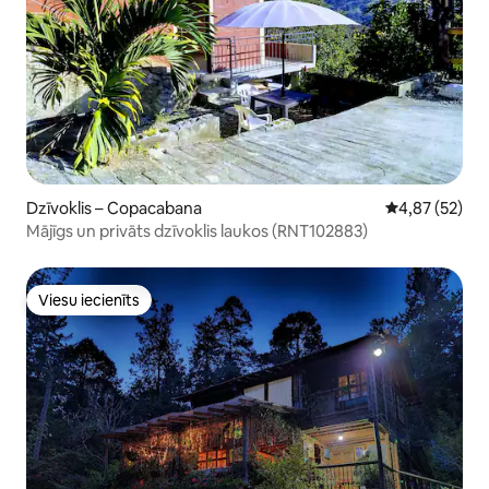
Dzīvoklis – Copacabana
Vidējais vērtē
4,87 (52)
Mājīgs un privāts dzīvoklis laukos (RNT102883)
Viesu iecienīts
Viesu iecienīts