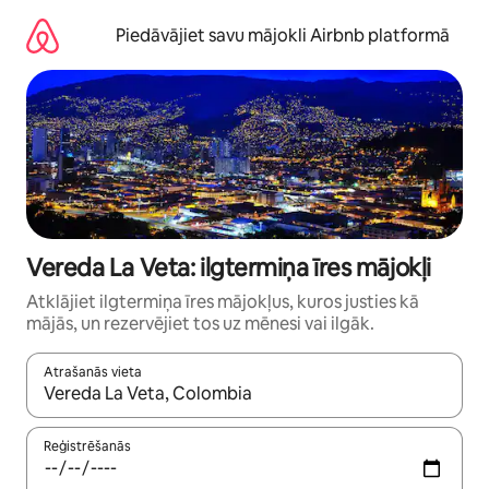
Aizvērt
un
Piedāvājiet savu mājokli Airbnb platformā
iet
uz
saturu
Vereda La Veta: ilgtermiņa īres mājokļi
Atklājiet ilgtermiņa īres mājokļus, kuros justies kā
mājās, un rezervējiet tos uz mēnesi vai ilgāk.
Atrašanās vieta
Kad rezultāti kļūs pieejami, izmantojiet bultiņu uz augšu un uz le
Reģistrēšanās