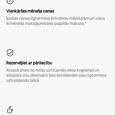
Vienkāršas mēneša cenas
Īpašas cenas ilgtermiņa brīvdienu mājokļiem un viens
ikmēneša maksājums bez papildu maksas.*
Rezervējiet ar pārliecību
Atsauksmes no mūsu uzticamās viesu kopienas un
atbalsts visu diennakti bez brīvdienām jūsu ilgtermiņa
uzturēšanās laikā.