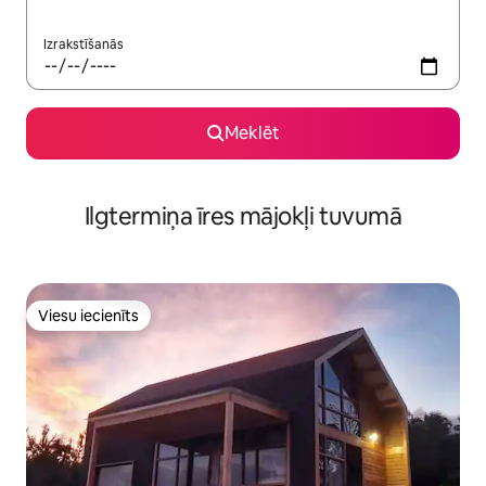
Izrakstīšanās
Meklēt
Ilgtermiņa īres mājokļi tuvumā
Viesu iecienīts
Viesu iecienīts