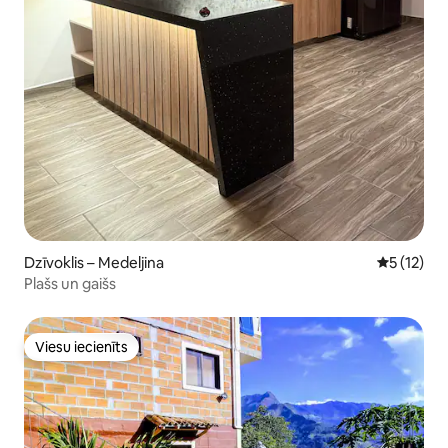
Dzīvoklis – Medeljina
Vidējais v
5 (12)
Plašs un gaišs
Viesu iecienīts
Viesu iecienīts