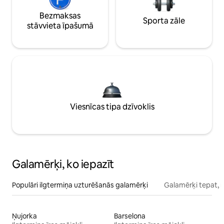
Bezmaksas
Sporta zāle
stāvvieta īpašumā
Viesnīcas tipa dzīvoklis
Galamērķi, ko iepazīt
Populāri ilgtermiņa uzturēšanās galamērķi
Galamērķi tepat, 
Ņujorka
Barselona