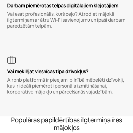
Darbam piemērotas telpas digitālajiem klejotājiem
Vai esat profesionālis, kurš ceļo? Atrodiet mājokli
ilgtermiņam ar ātru Wi-Fi savienojumu un īpaši darbam
paredzētām telpām.
Vai meklējat viesnīcas tipa dzīvokļus?
Airbnb platformā ir pieejami pilnībā mēbelēti dzīvokļi,
kas ir ideāli piemēroti personāla izmitināšanai,
korporatīvo mājokļu un pārcelšanās vajadzībām.
Populāras papildērtības ilgtermiņa īres
mājokļos