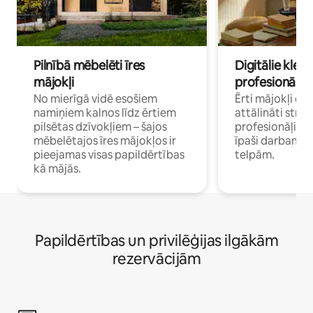
Pilnībā mēbelēti īres
Digitālie klejo
mājokļi
profesionāļi
No mierīgā vidē esošiem
Ērti mājokļi ce
namiņiem kalnos līdz ērtiem
attālināti strā
pilsētas dzīvokļiem – šajos
profesionāļiem 
mēbelētajos īres mājokļos ir
īpaši darbam 
pieejamas visas papildērtības
telpām.
kā mājās.
Papildērtības un privilēģijas ilgākām
rezervācijām