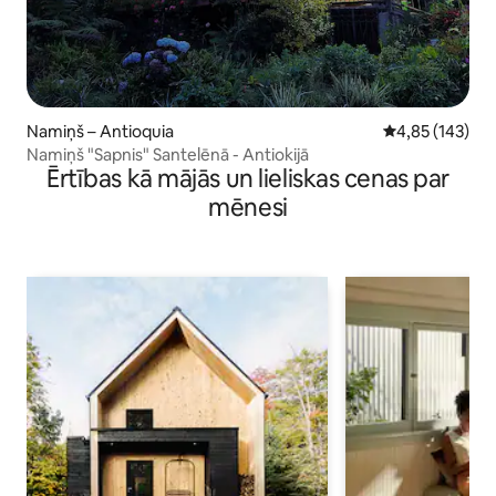
Namiņš – Antioquia
Vidējais vērtēj
4,85 (143)
Namiņš "Sapnis" Santelēnā - Antiokijā
Ērtības kā mājās un lieliskas cenas par
mēnesi