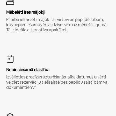
Mēbelēti īres mājokļi
Pilnībā iekārtoti mājokļi ar virtuvi un papildērtībām,
kas nepieciešamas ērtai dzīvei vismaz mēneša ilgumā.
Tā ir ideāla alternatīva apakšīrei.
Nepieciešamā elastība
Izvēlieties precīzus uzturēšanās laika datumus un ērti
veiciet rezervāciju tiešsaistē bez papildu saistībām vai
dokumentiem.*