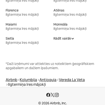
Ilgtermiņa īres mājokļi
Ilgtermiņa īres mājokļi
Florence
Atēnas
Ilgtermiņa īres mājokļi
Ilgtermiņa īres mājokļi
Maiami
Monreāla
Ilgtermiņa īres mājokļi
Ilgtermiņa īres mājokļi
Sietla
Rādīt vairāk
Ilgtermiņa īres mājokļi
*Daži izņēmumi var attiekties uz noteiktiem ģeogrāfiskiem
apgabaliem un dažiem īpašumiem.
Airbnb
Kolumbija
Antioquia
Vereda La Veta
Ilgtermiņa īres mājokļi
© 2026 Airbnb, Inc.