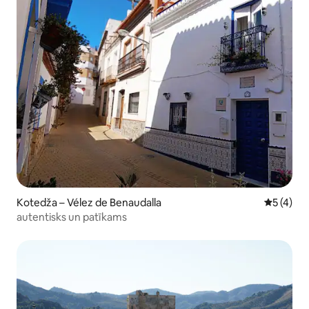
Kotedža – Vélez de Benaudalla
Vidējais 
5 (4)
autentisks un patīkams