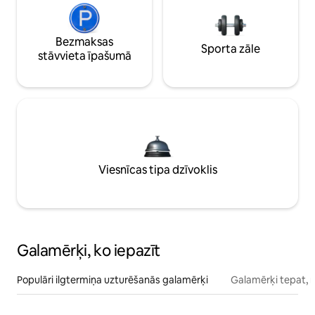
Bezmaksas
Sporta zāle
stāvvieta īpašumā
Viesnīcas tipa dzīvoklis
Galamērķi, ko iepazīt
Populāri ilgtermiņa uzturēšanās galamērķi
Galamērķi tepat, 