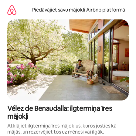
Aizvērt
un
Piedāvājiet savu mājokli Airbnb platformā
iet
uz
saturu
Vélez de Benaudalla: ilgtermiņa īres
mājokļi
Atklājiet ilgtermiņa īres mājokļus, kuros justies kā
mājās, un rezervējiet tos uz mēnesi vai ilgāk.