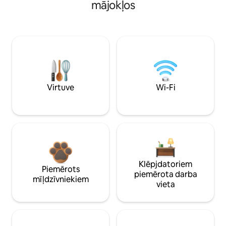
mājokļos
Virtuve
Wi-Fi
Klēpjdatoriem
Piemērots
piemērota darba
mīļdzīvniekiem
vieta