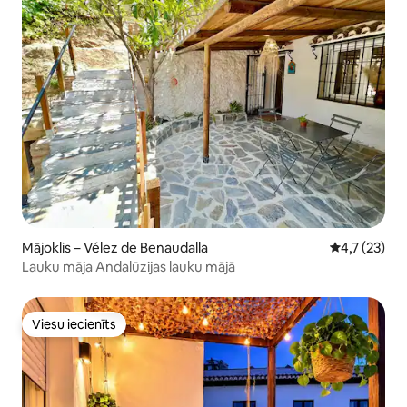
Mājoklis – Vélez de Benaudalla
Vidējais vēr
4,7 (23)
Lauku māja Andalūzijas lauku mājā
Viesu iecienīts
Viesu iecienīts