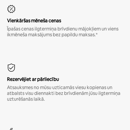
Vienkāršas mēneša cenas
Īpašas cenas ilgtermiņa brīvdienu mājokļiem un viens
ikmēneša maksājums bez papildu maksas.*
Rezervējiet ar pārliecību
Atsauksmes no mūsu uzticamās viesu kopienas un
atbalsts visu diennakti bez brīvdienām jūsu ilgtermiņa
uzturēšanās laikā.