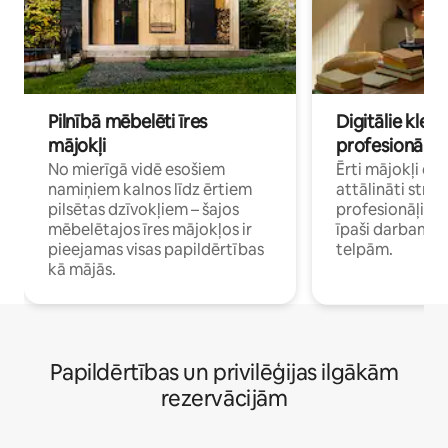
Pilnībā mēbelēti īres
Digitālie klejo
mājokļi
profesionāļi
No mierīgā vidē esošiem
Ērti mājokļi ce
namiņiem kalnos līdz ērtiem
attālināti strā
pilsētas dzīvokļiem – šajos
profesionāļiem 
mēbelētajos īres mājokļos ir
īpaši darbam 
pieejamas visas papildērtības
telpām.
kā mājās.
Papildērtības un privilēģijas ilgākām
rezervācijām