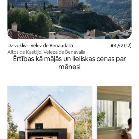
Dzīvoklis – Vélez de Benaudalla
Vidējais vērtē
4,92 (12)
Altos de Kastiljo, Veleza de Benavalla
Ērtības kā mājās un lieliskas cenas par
mēnesi