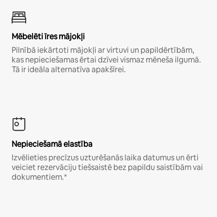
Mēbelēti īres mājokļi
Pilnībā iekārtoti mājokļi ar virtuvi un papildērtībām,
kas nepieciešamas ērtai dzīvei vismaz mēneša ilgumā.
Tā ir ideāla alternatīva apakšīrei.
Nepieciešamā elastība
Izvēlieties precīzus uzturēšanās laika datumus un ērti
veiciet rezervāciju tiešsaistē bez papildu saistībām vai
dokumentiem.*