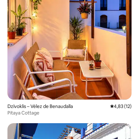
Dzīvoklis – Vélez de Benaudalla
Vidējais vērtē
4,83 (12)
Pitaya Cottage