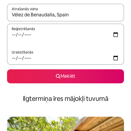
Atrašanās vieta
Kad rezultāti kļūs pieejami, izmantojiet bultiņu uz augšu un uz le
Reģistrēšanās
Izrakstīšanās
Meklēt
Ilgtermiņa īres mājokļi tuvumā