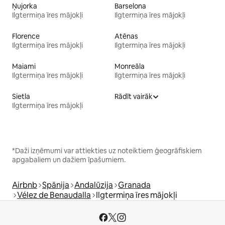
Ņujorka
Barselona
Ilgtermiņa īres mājokļi
Ilgtermiņa īres mājokļi
Florence
Atēnas
Ilgtermiņa īres mājokļi
Ilgtermiņa īres mājokļi
Maiami
Monreāla
Ilgtermiņa īres mājokļi
Ilgtermiņa īres mājokļi
Sietla
Rādīt vairāk
Ilgtermiņa īres mājokļi
*Daži izņēmumi var attiekties uz noteiktiem ģeogrāfiskiem
apgabaliem un dažiem īpašumiem.
Airbnb
Spānija
Andalūzija
Granada
Vélez de Benaudalla
Ilgtermiņa īres mājokļi