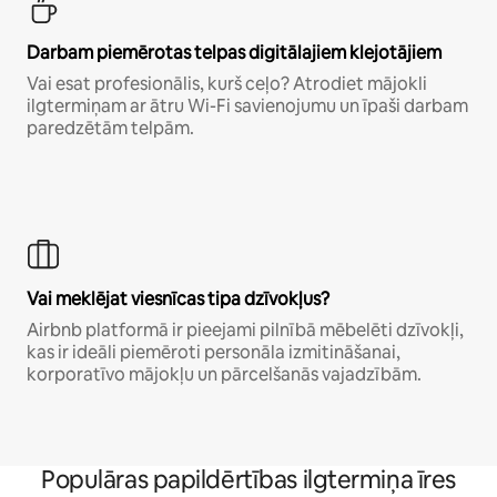
Darbam piemērotas telpas digitālajiem klejotājiem
Vai esat profesionālis, kurš ceļo? Atrodiet mājokli
ilgtermiņam ar ātru Wi-Fi savienojumu un īpaši darbam
paredzētām telpām.
Vai meklējat viesnīcas tipa dzīvokļus?
Airbnb platformā ir pieejami pilnībā mēbelēti dzīvokļi,
kas ir ideāli piemēroti personāla izmitināšanai,
korporatīvo mājokļu un pārcelšanās vajadzībām.
Populāras papildērtības ilgtermiņa īres