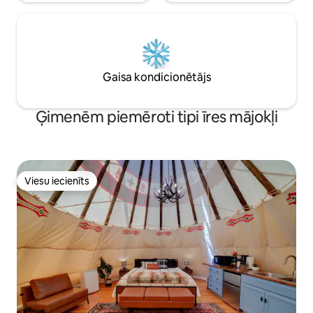
Gaisa kondicionētājs
Ģimenēm piemēroti tipi īres mājokļi
Viesu iecienīts
Viesu iecienīts