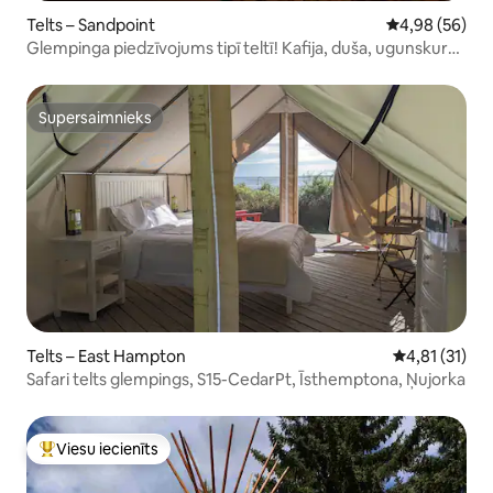
Telts – Sandpoint
Vidējais vērtē
4,98 (56)
Glempinga piedzīvojums tipī teltī! Kafija, duša, ugunskura
vieta!
Supersaimnieks
Supersaimnieks
Telts – East Hampton
Vidējais vērt
4,81 (31)
Safari telts glempings, S15-CedarPt, Īsthemptona, Ņujorka
Viesu iecienīts
Populārs viesu iecienīts mājoklis