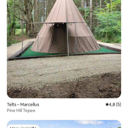
Telts – Marcellus
Vidējais vē
4,8 (5)
Pine Hill Tepee