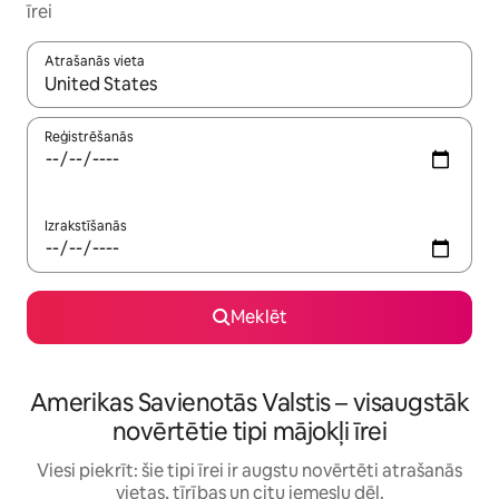
īrei
Atrašanās vieta
Kad rezultāti kļūs pieejami, izmantojiet bultiņu uz augšu un uz le
Reģistrēšanās
Izrakstīšanās
Meklēt
Amerikas Savienotās Valstis – visaugstāk
novērtētie tipi mājokļi īrei
Viesi piekrīt: šie tipi īrei ir augstu novērtēti atrašanās
vietas, tīrības un citu iemeslu dēļ.