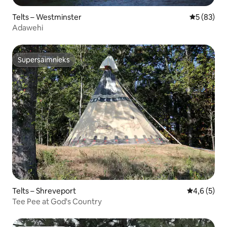
Telts – Westminster
Vidējais vē
5 (83)
Adawehi
Supersaimnieks
Supersaimnieks
Telts – Shreveport
Vidējais vē
4,6 (5)
Tee Pee at God's Country