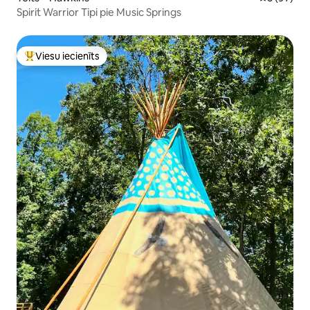
Spirit Warrior Tipi pie Music Springs
Viesu iecienīts
Populārs viesu iecienīts mājoklis