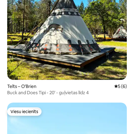
Telts – O'Brien
Vidējais 
5 (6)
Buck and Does Tipi - 20' - guļvietas līdz 4
Viesu iecienīts
Viesu iecienīts