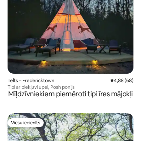
Telts – Fredericktown
Vidējais vērtē
4,88 (68)
Tipi ar piekļuvi upei, Posh ponijs
Mīļdzīvniekiem piemēroti tipi īres mājokļi
Viesu iecienīts
Viesu iecienīts