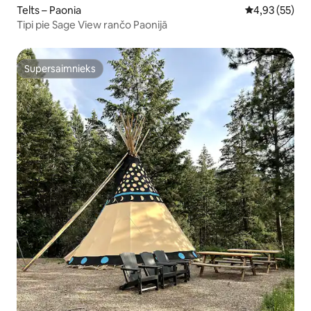
Telts – Paonia
Vidējais vērtē
4,93 (55)
Tipi pie Sage View rančo Paonijā
Supersaimnieks
Supersaimnieks