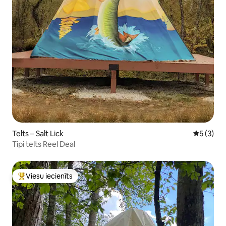
Telts – Salt Lick
Vidējais 
5 (3)
Tipi telts Reel Deal
Viesu iecienīts
Populārs viesu iecienīts mājoklis