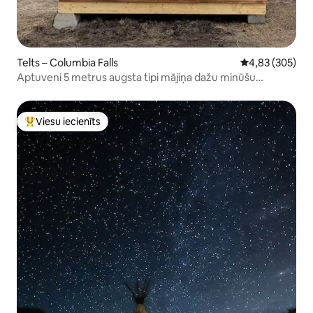
Telts – Columbia Falls
Vidējais vērtēj
4,83 (305)
Aptuveni 5 metrus augsta tipi mājiņa dažu minūšu
attālumā no ledāja
Viesu iecienīts
Populārs viesu iecienīts mājoklis