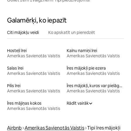
Galamērķi, ko iepazīt
Citi mājokļu veidi
Ko apskatīt un pieredzēt
Hosteļi īrei
Kalnu namiņi īrei
Amerikas Savienotās Valstis
Amerikas Savienotās Valstis
Salas īrei
Īres mājokļi pie ezera
Amerikas Savienotās Valstis
Amerikas Savienotās Valstis
Pilis īrei
Īres mājokļi, kuros var pielāgot gultas augstumu cilvēkiem ar īpašām vajadzībām
Amerikas Savienotās Valstis
Amerikas Savienotās Valstis
Īres mājiņas kokos
Rādīt vairāk
Amerikas Savienotās Valstis
Airbnb
Amerikas Savienotās Valstis
Tipi īres mājokļi