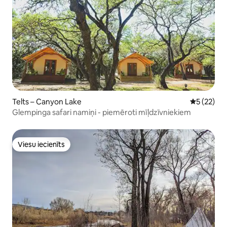
Telts – Canyon Lake
Vidējais vē
5 (22)
Glempinga safari namiņi - piemēroti mīļdzīvniekiem
Viesu iecienīts
Viesu iecienīts