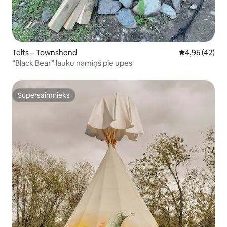
Telts – Townshend
Vidējais vērtē
4,95 (42)
“Black Bear” lauku namiņš pie upes
Supersaimnieks
Supersaimnieks