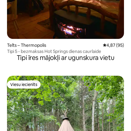
Telts – Thermopolis
Vidējais vērtē
4,87 (95)
Tipi 5 - bezmaksas Hot Springs dienas caurlaide
Tipi īres mājokļi ar ugunskura vietu
Viesu iecienīts
Viesu iecienīts