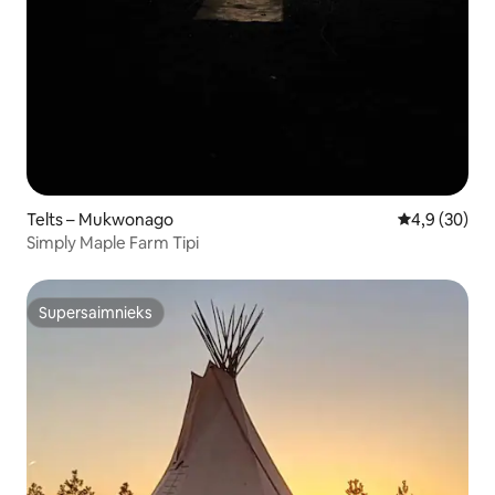
Telts – Mukwonago
Vidējais vērt
4,9 (30)
Simply Maple Farm Tipi
Supersaimnieks
Supersaimnieks