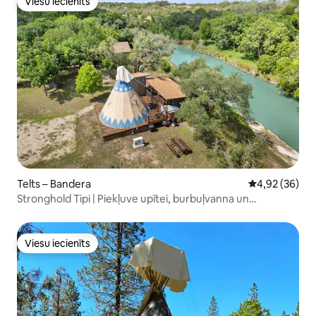
Viesu iecienīts
Viesu iecienīts
Telts – Bandera
Vidējais vērtē
4,92 (36)
Stronghold Tipi | Piekļuve upītei, burbuļvanna un
makšķerēšana
Viesu iecienīts
Viesu iecienīts