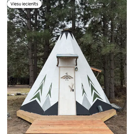
Viesu iecienīts
Viesu iecienīts