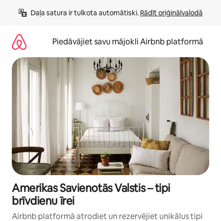
Aizvērt
Daļa satura ir tulkota automātiski. 
Rādīt oriģinālvalodā
un
iet
uz
Piedāvājiet savu mājokli Airbnb platformā
saturu
Amerikas Savienotās Valstis – tipi
brīvdienu īrei
Airbnb platformā atrodiet un rezervējiet unikālus tipi