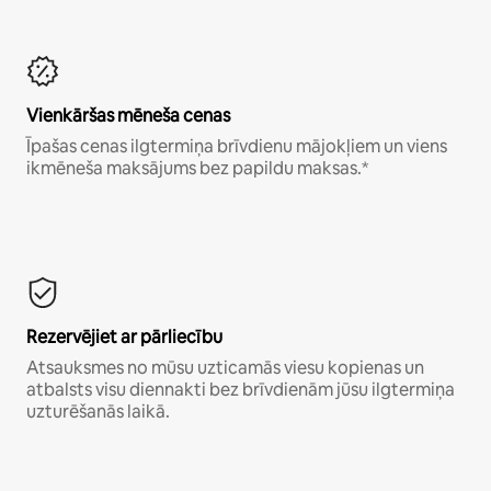
Vienkāršas mēneša cenas
Īpašas cenas ilgtermiņa brīvdienu mājokļiem un viens
ikmēneša maksājums bez papildu maksas.*
Rezervējiet ar pārliecību
Atsauksmes no mūsu uzticamās viesu kopienas un
atbalsts visu diennakti bez brīvdienām jūsu ilgtermiņa
uzturēšanās laikā.