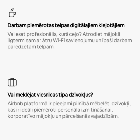
Darbam piemērotas telpas digitālajiem klejotājiem
Vai esat profesionālis, kurš ceļo? Atrodiet mājokli
ilgtermiņam ar ātru Wi-Fi savienojumu un īpaši darbam
paredzētām telpām.
Vai meklējat viesnīcas tipa dzīvokļus?
Airbnb platformā ir pieejami pilnībā mēbelēti dzīvokļi,
kas ir ideāli piemēroti personāla izmitināšanai,
korporatīvo mājokļu un pārcelšanās vajadzībām.