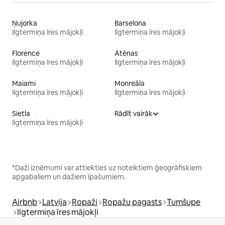
Ņujorka
Barselona
Ilgtermiņa īres mājokļi
Ilgtermiņa īres mājokļi
Florence
Atēnas
Ilgtermiņa īres mājokļi
Ilgtermiņa īres mājokļi
Maiami
Monreāla
Ilgtermiņa īres mājokļi
Ilgtermiņa īres mājokļi
Sietla
Rādīt vairāk
Ilgtermiņa īres mājokļi
*Daži izņēmumi var attiekties uz noteiktiem ģeogrāfiskiem
apgabaliem un dažiem īpašumiem.
Airbnb
Latvija
Ropaži
Ropažu pagasts
Tumšupe
Ilgtermiņa īres mājokļi