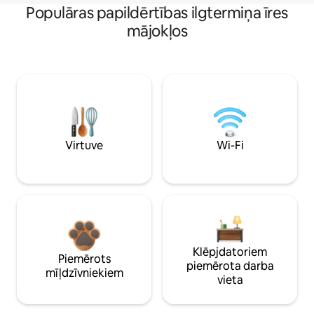
Populāras papildērtības ilgtermiņa īres
mājokļos
Virtuve
Wi-Fi
Klēpjdatoriem
Piemērots
piemērota darba
mīļdzīvniekiem
vieta