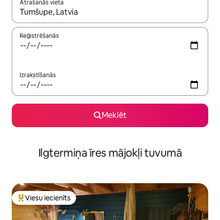
Atrašanās vieta
Kad rezultāti kļūs pieejami, izmantojiet bultiņu uz augšu un uz le
Reģistrēšanās
Izrakstīšanās
Meklēt
Ilgtermiņa īres mājokļi tuvumā
Viesu iecienīts
Populārs viesu iecienīts mājoklis