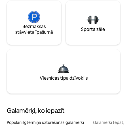
Bezmaksas
Sporta zāle
stāvvieta īpašumā
Viesnīcas tipa dzīvoklis
Galamērķi, ko iepazīt
Populāri ilgtermiņa uzturēšanās galamērķi
Galamērķi tepat, 