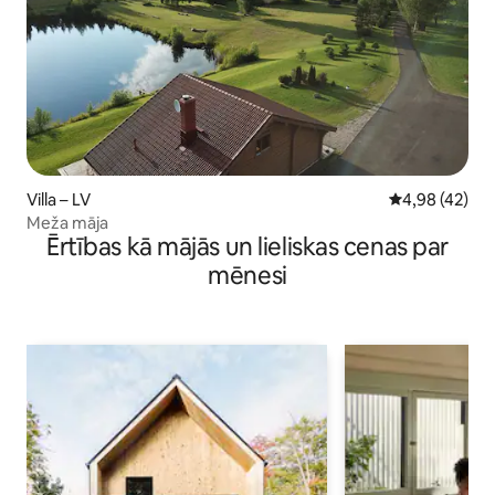
Villa – LV
Vidējais vērtē
4,98 (42)
Meža māja
Ērtības kā mājās un lieliskas cenas par
mēnesi