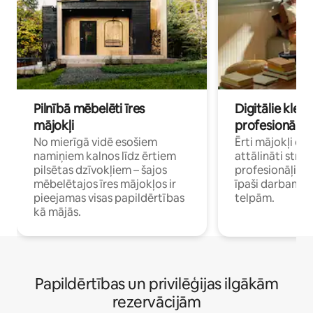
Pilnībā mēbelēti īres
Digitālie klejo
mājokļi
profesionāļi
No mierīgā vidē esošiem
Ērti mājokļi ce
namiņiem kalnos līdz ērtiem
attālināti strā
pilsētas dzīvokļiem – šajos
profesionāļiem 
mēbelētajos īres mājokļos ir
īpaši darbam 
pieejamas visas papildērtības
telpām.
kā mājās.
Papildērtības un privilēģijas ilgākām
rezervācijām