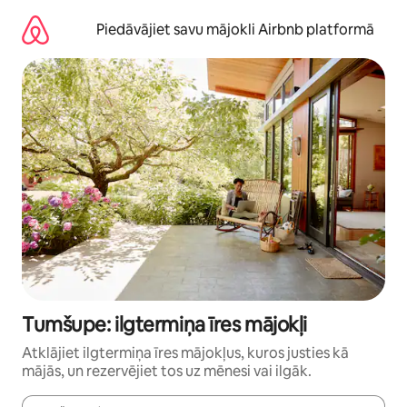
Aizvērt
un
Piedāvājiet savu mājokli Airbnb platformā
iet
uz
saturu
Tumšupe: ilgtermiņa īres mājokļi
Atklājiet ilgtermiņa īres mājokļus, kuros justies kā
mājās, un rezervējiet tos uz mēnesi vai ilgāk.