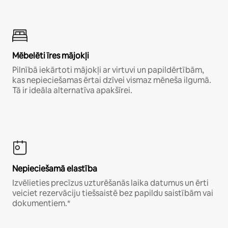
Mēbelēti īres mājokļi
Pilnībā iekārtoti mājokļi ar virtuvi un papildērtībām,
kas nepieciešamas ērtai dzīvei vismaz mēneša ilgumā.
Tā ir ideāla alternatīva apakšīrei.
Nepieciešamā elastība
Izvēlieties precīzus uzturēšanās laika datumus un ērti
veiciet rezervāciju tiešsaistē bez papildu saistībām vai
dokumentiem.*