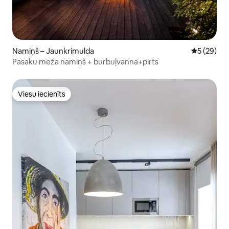
Namiņš – Jaunkrimulda
Vidējais vē
5 (29)
Pasaku meža namiņš + burbuļvanna+pirts
Viesu iecienīts
Viesu iecienīts