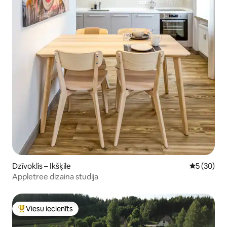
Dzīvoklis – Ikšķile
Vidējais vē
5 (30)
Appletree dizaina studija
Viesu iecienīts
Populārs viesu iecienīts mājoklis