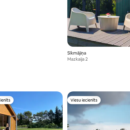
Sīkmājiņa
Mazkaija 2
 5 no 5, atsauksmju skaits: 9
ienīts
Viesu iecienīts
ienīts
Viesu iecienīts