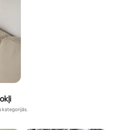
okļi
s kategorijās.