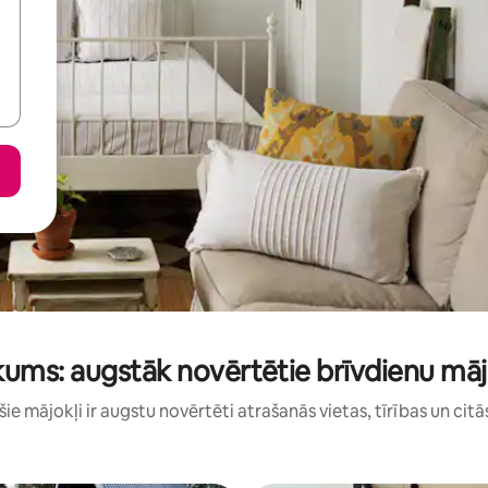
ums: augstāk novērtētie brīvdienu māj
: šie mājokļi ir augstu novērtēti atrašanās vietas, tīrības un citā