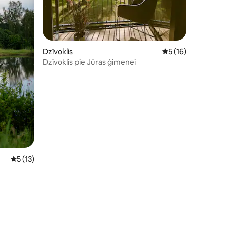
its: 18
Dzīvoklis
Vidējais vērtējums:
5 (16)
Dzīvoklis pie Jūras ģimenei
Vidējais vērtējums: 5 no 5, atsauksmju skaits: 13
5 (13)