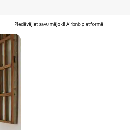
Piedāvājiet savu mājokli Airbnb platformā
to ar pirkstu.