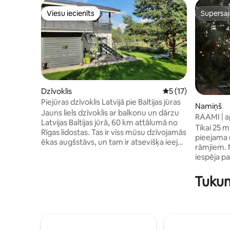
Viesu iecienīts
Supersa
Viesu iecienīts
Supersa
Dzīvoklis
Vidējais vērtējums:
5 (17)
Piejūras dzīvoklis Latvijā pie Baltijas jūras
Namiņš
Jauns liels dzīvoklis ar balkonu un dārzu
RAAMI | a
Latvijas Baltijas jūrā, 60 km attālumā no
Tikai 25 
Rīgas lidostas. Tas ir viss mūsu dzīvojamās
pieejama 
ēkas augšstāvs, un tam ir atsevišķa ieeja,
rāmjiem. 
1 virtuve-dzīvojamā istaba, 2
iespēja pa
guļamistabas un 2 vannasistabas.
klausotie
Piemērots 2 ģimenēm, kas meklē
relaksējo
Tukum
pludmales atvaļinājumu, atpūtu un
skatoties
atpūtu. Var arī izīrēt atsevišķi pēc
nesteidzī
pieprasījuma. Skaistā, nekad nepārpildītā
vai lasot 
smilšu pludmale atrodas 800 m attālumā,
Apartament
autobusa pietura uz Rīgu caur Jūrmalu
aprīkota 
atrodas 200 m attālumā. Pārtikas preces