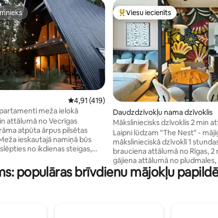
imnieks
Viesu iecienīts
imnieks
Populārs viesu iecienīts mājokli
 5 no 5, atsauksmju skaits: 17
Vidējais vērtējums: 4,91 no 5, atsauksmju skai
4,91 (419)
partamenti meža ielokā
Daudzdzīvokļu nama dzīvoklis
min attālumā no Vecrīgas
Māksliniecisks dzīvoklis 2 min a
rāma atpūta ārpus pilsētas
pludmales, skats uz saulrietu
Laipni lūdzam "The Nest" - mājī
Meža ieskautajā namiņā būs
mākslinieciskā dzīvoklī 1 stunda
slēpties no ikdienas steigas,
brauciena attālumā no Rīgas, 2
s meža un putnu skaņās,
gājiena attālumā no pludmales,
ties vannā ar skatu uz dabu,
s: populāras brīvdienu mājokļu papildē
ērti uzturēties līdz 4 cilvēkiem. Izbaudiet
 zvaigznēs no baļļas, baudot
saulrieta skatu no privāta balko
gas brokastis uz plašās terases
pastaigas pa priežu mežu, grila
grāmatu guļamtīklā.
viedtelevīziju, ātru Wi-Fi, Albat
os pieejams arī grils, pilnībā
baseinu un saunām (par maksu)
virtuve, ugunskura vieta uz
bezmaksas autostāvvietu un