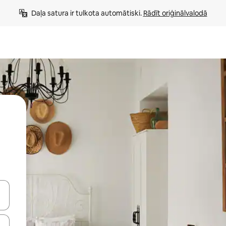
Daļa satura ir tulkota automātiski. 
Rādīt oriģinālvalodā
 augšu un uz leju vai izpētiet tos, pieskaroties ekrānam vai pavelkot pa 