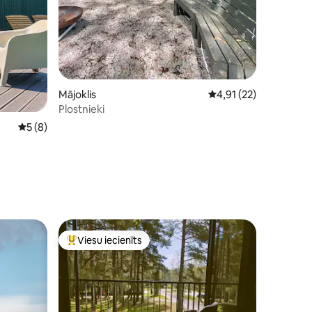
Mājoklis
Vidējais vērtējums: 4,
4,91 (22)
Plostnieki
Vidējais vērtējums: 5 no 5, atsauksmju skaits: 8
5 (8)
Viesu iecienīts
Populārs viesu iecienīts mājoklis