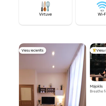
terases, 
un restorāni 3 km attālumā
komforta cienītāji
800
Virtuve
Wi-F
Viesu iecienīts
Viesu 
Viesu iecienīts
Populārs 
Mājoklis
Breathe f