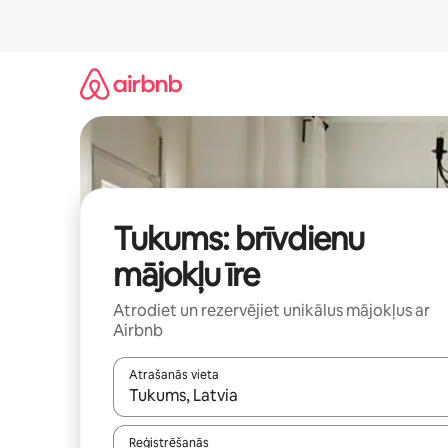
Aizvērt
un
iet
uz
saturu
Tukums: brīvdienu
mājokļu īre
Atrodiet un rezervējiet unikālus mājokļus ar
Airbnb
Atrašanās vieta
Kad rezultāti kļūs pieejami, izmantojiet bultiņu uz
Reģistrēšanās