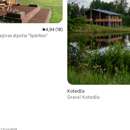
9 no 5, atsauksmju skaits: 84
Vidējais vērtējums: 4,94 no 5, atsauksmju ska
4,94 (18)
ejūras atpūtai "Spārītes"
Kotedža
Grava | Kotedža
ti tuvumā