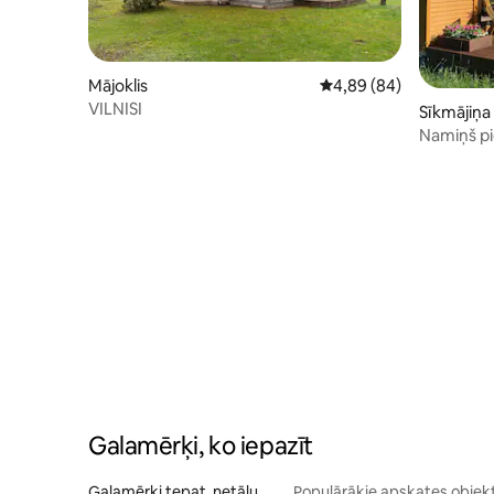
Mājoklis
Vidējais vērtējums: 4,8
4,89 (84)
VILNISI
Sīkmājiņa
Namiņš pi
Galamērķi, ko iepazīt
Galamērķi tepat, netālu
Populārākie apskates objek