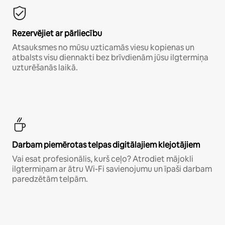
Rezervējiet ar pārliecību
Atsauksmes no mūsu uzticamās viesu kopienas un
atbalsts visu diennakti bez brīvdienām jūsu ilgtermiņa
uzturēšanās laikā.
Darbam piemērotas telpas digitālajiem klejotājiem
Vai esat profesionālis, kurš ceļo? Atrodiet mājokli
ilgtermiņam ar ātru Wi-Fi savienojumu un īpaši darbam
paredzētām telpām.