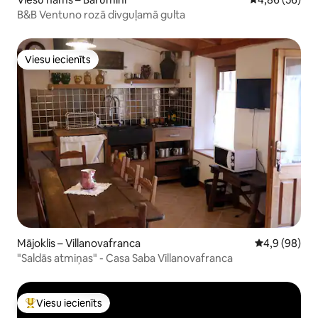
B&B Ventuno rozā divguļamā gulta
Viesu iecienīts
Viesu iecienīts
Mājoklis – Villanovafranca
Vidējais vērt
4,9 (98)
"Saldās atmiņas" - Casa Saba Villanovafranca
Viesu iecienīts
Populārs viesu iecienīts mājoklis