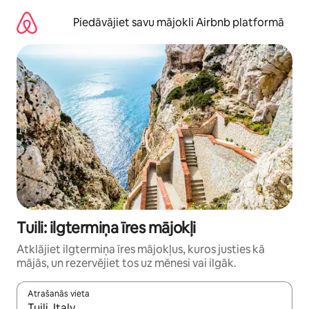
Aizvērt
un
Piedāvājiet savu mājokli Airbnb platformā
iet
uz
saturu
Tuili: ilgtermiņa īres mājokļi
Atklājiet ilgtermiņa īres mājokļus, kuros justies kā
mājās, un rezervējiet tos uz mēnesi vai ilgāk.
Atrašanās vieta
Kad rezultāti kļūs pieejami, izmantojiet bultiņu uz augšu un uz le