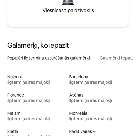
Viesnīcas tipa dzīvoklis
Galamērķi, ko iepazīt
Populāri ilgtermiņa uzturēšanās galamērķi
Galamērķi tepat, 
Ņujorka
Barselona
Ilgtermiņa īres mājokļi
Ilgtermiņa īres mājokļi
Florence
Atēnas
Ilgtermiņa īres mājokļi
Ilgtermiņa īres mājokļi
Maiami
Monreāla
Ilgtermiņa īres mājokļi
Ilgtermiņa īres mājokļi
Sietla
Rādīt vairāk