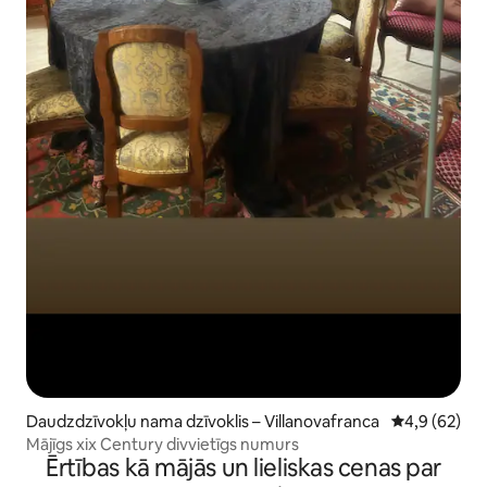
Daudzdzīvokļu nama dzīvoklis – Villanovafranca
Vidējais vērt
4,9 (62)
Mājīgs xix Century divvietīgs numurs
Ērtības kā mājās un lieliskas cenas par