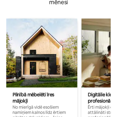
mēnesi
Pilnībā mēbelēti īres
Digitālie klejo
mājokļi
profesionāļi
No mierīgā vidē esošiem
Ērti mājokļi ce
namiņiem kalnos līdz ērtiem
attālināti strā