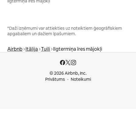
Ilgtermiņa īres mājokļi
*Daži izņēmumi var attiekties uz noteiktiem ģeogrāfiskiem
apgabaliem un dažiem īpašumiem.
Airbnb
Itālija
Tuili
Ilgtermiņa īres mājokļi
© 2026 Airbnb, Inc.
Privātums
Noteikumi