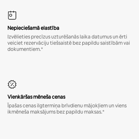
Nepieciešamā elastība
Izvēlieties precīzus uzturēšanās laika datumus un ērti
veiciet rezervāciju tiešsaistē bez papildu saistībām vai
dokumentiem.*
Vienkāršas mēneša cenas
Īpašas cenas ilgtermiņa brīvdienu mājokļiem un viens
ikmēneša maksājums bez papildu maksas.*