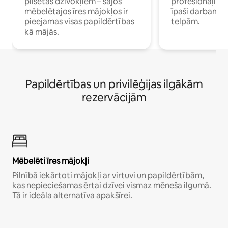
pilsētas dzīvokļiem – šajos
profesionāļiem 
mēbelētajos īres mājokļos ir
īpaši darbam 
pieejamas visas papildērtības
telpām.
kā mājās.
Papildērtības un privilēģijas ilgākām
rezervācijām
Mēbelēti īres mājokļi
Pilnībā iekārtoti mājokļi ar virtuvi un papildērtībām,
kas nepieciešamas ērtai dzīvei vismaz mēneša ilgumā.
Tā ir ideāla alternatīva apakšīrei.