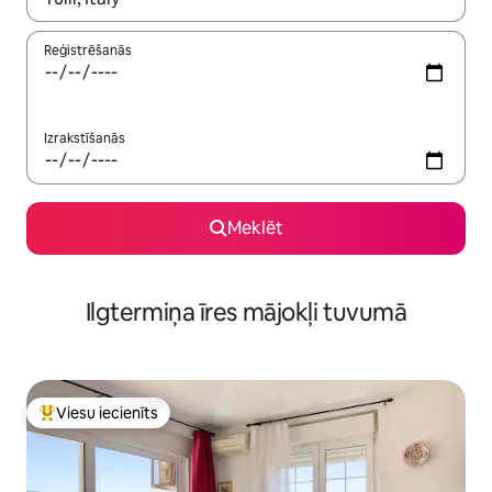
Reģistrēšanās
Izrakstīšanās
Meklēt
Ilgtermiņa īres mājokļi tuvumā
Viesu iecienīts
Populārs viesu iecienīts mājoklis