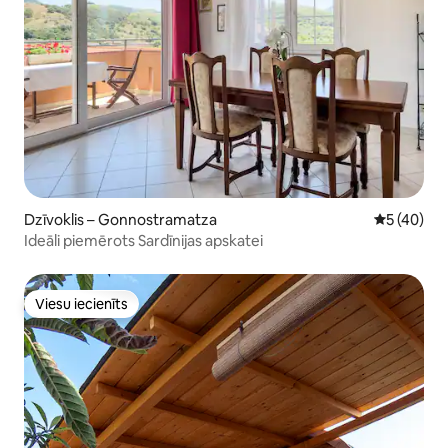
Dzīvoklis – Gonnostramatza
Vidējais vē
5 (40)
Ideāli piemērots Sardīnijas apskatei
Viesu iecienīts
Viesu iecienīts