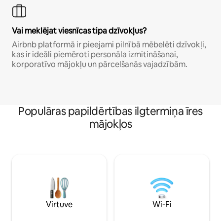
Vai meklējat viesnīcas tipa dzīvokļus?
Airbnb platformā ir pieejami pilnībā mēbelēti dzīvokļi,
kas ir ideāli piemēroti personāla izmitināšanai,
korporatīvo mājokļu un pārcelšanās vajadzībām.
Populāras papildērtības ilgtermiņa īres
mājokļos
Virtuve
Wi-Fi