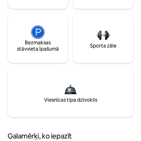
Bezmaksas
Sporta zāle
stāvvieta īpašumā
Viesnīcas tipa dzīvoklis
Galamērķi, ko iepazīt