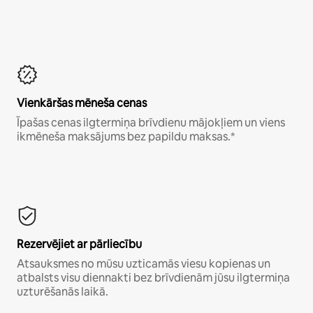
Vienkāršas mēneša cenas
Īpašas cenas ilgtermiņa brīvdienu mājokļiem un viens
ikmēneša maksājums bez papildu maksas.*
Rezervējiet ar pārliecību
Atsauksmes no mūsu uzticamās viesu kopienas un
atbalsts visu diennakti bez brīvdienām jūsu ilgtermiņa
uzturēšanās laikā.