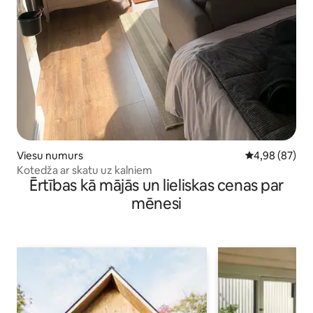
Viesu numurs
Vidējais vērtē
4,98 (87)
Kotedža ar skatu uz kalniem
Ērtības kā mājās un lieliskas cenas par
mēnesi