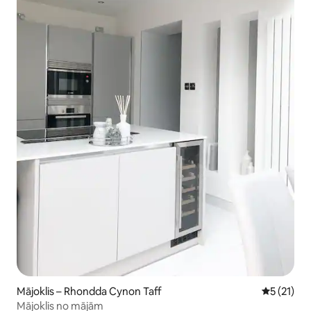
Mājoklis – Rhondda Cynon Taff
Vidējais v
5 (21)
Mājoklis no mājām