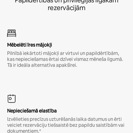
Papildērtības un privilēģijas ilgākām
rezervācijām
Mēbelēti īres mājokļi
Pilnībā iekārtoti mājokļi ar virtuvi un papildērtībām,
kas nepieciešamas ērtai dzīvei vismaz mēneša ilgumā.
Tā ir ideāla alternatīva apakšīrei.
Nepieciešamā elastība
Izvēlieties precīzus uzturēšanās laika datumus un ērti
veiciet rezervāciju tiešsaistē bez papildu saistībām vai
dokumentiem.*