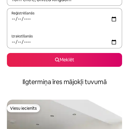
Reģistrēšanās
Izrakstīšanās
Meklēt
Ilgtermiņa īres mājokļi tuvumā
Viesu iecienīts
Viesu iecienīts