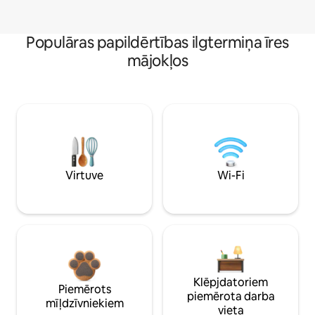
Populāras papildērtības ilgtermiņa īres
mājokļos
Virtuve
Wi-Fi
Klēpjdatoriem
Piemērots
piemērota darba
mīļdzīvniekiem
vieta