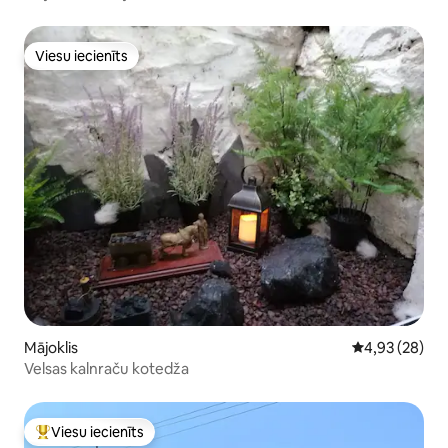
Viesu iecienīts
Viesu iecienīts
Mājoklis
Vidējais vērtē
4,93 (28)
Velsas kalnraču kotedža
Viesu iecienīts
Populārs viesu iecienīts mājoklis