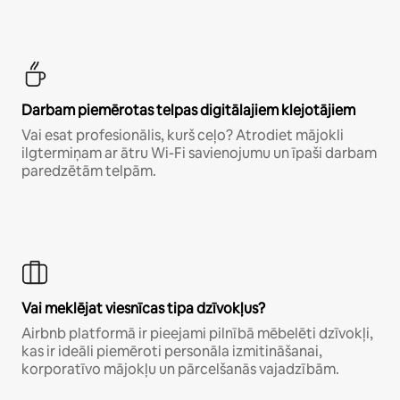
Darbam piemērotas telpas digitālajiem klejotājiem
Vai esat profesionālis, kurš ceļo? Atrodiet mājokli
ilgtermiņam ar ātru Wi-Fi savienojumu un īpaši darbam
paredzētām telpām.
Vai meklējat viesnīcas tipa dzīvokļus?
Airbnb platformā ir pieejami pilnībā mēbelēti dzīvokļi,
kas ir ideāli piemēroti personāla izmitināšanai,
korporatīvo mājokļu un pārcelšanās vajadzībām.