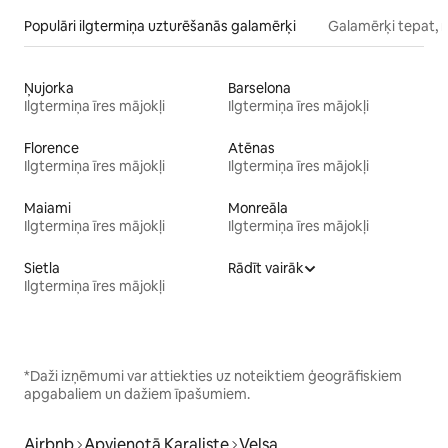
Populāri ilgtermiņa uzturēšanās galamērķi
Galamērķi tepat, 
Ņujorka
Barselona
Ilgtermiņa īres mājokļi
Ilgtermiņa īres mājokļi
Florence
Atēnas
Ilgtermiņa īres mājokļi
Ilgtermiņa īres mājokļi
Maiami
Monreāla
Ilgtermiņa īres mājokļi
Ilgtermiņa īres mājokļi
Sietla
Rādīt vairāk
Ilgtermiņa īres mājokļi
*Daži izņēmumi var attiekties uz noteiktiem ģeogrāfiskiem
apgabaliem un dažiem īpašumiem.
Airbnb
Apvienotā Karaliste
Velsa