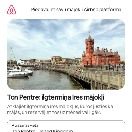
Aizvērt
un
Piedāvājiet savu mājokli Airbnb platformā
iet
uz
saturu
Ton Pentre: ilgtermiņa īres mājokļi
Atklājiet ilgtermiņa īres mājokļus, kuros justies kā
mājās, un rezervējiet tos uz mēnesi vai ilgāk.
Atrašanās vieta
Kad rezultāti kļūs pieejami, izmantojiet bultiņu uz augšu un uz le