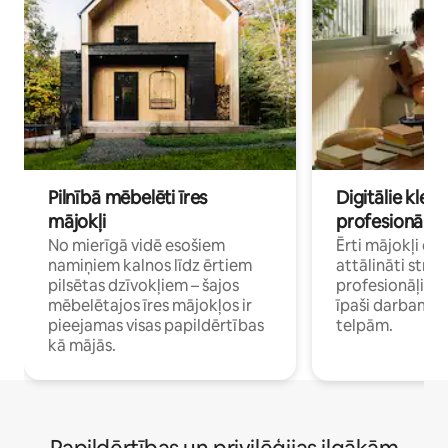
Pilnībā mēbelēti īres
Digitālie klejo
mājokļi
profesionāļi
No mierīgā vidē esošiem
Ērti mājokļi ce
namiņiem kalnos līdz ērtiem
attālināti strā
pilsētas dzīvokļiem – šajos
profesionāļiem 
mēbelētajos īres mājokļos ir
īpaši darbam 
pieejamas visas papildērtības
telpām.
kā mājās.