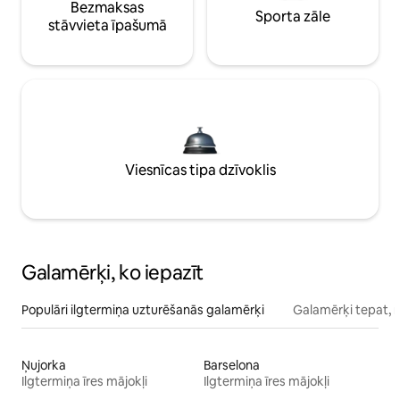
Bezmaksas
Sporta zāle
stāvvieta īpašumā
Viesnīcas tipa dzīvoklis
Galamērķi, ko iepazīt
Populāri ilgtermiņa uzturēšanās galamērķi
Galamērķi tepat, 
Ņujorka
Barselona
Ilgtermiņa īres mājokļi
Ilgtermiņa īres mājokļi