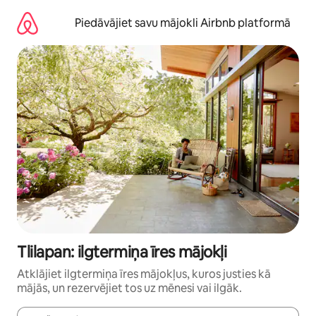
Aizvērt
un
Piedāvājiet savu mājokli Airbnb platformā
iet
uz
saturu
Tlilapan: ilgtermiņa īres mājokļi
Atklājiet ilgtermiņa īres mājokļus, kuros justies kā
mājās, un rezervējiet tos uz mēnesi vai ilgāk.