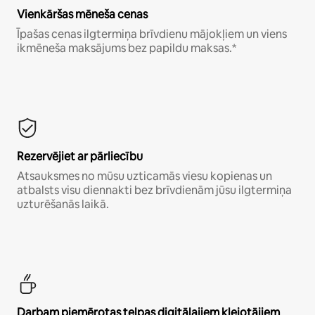
Vienkāršas mēneša cenas
Īpašas cenas ilgtermiņa brīvdienu mājokļiem un viens
ikmēneša maksājums bez papildu maksas.*
Rezervējiet ar pārliecību
Atsauksmes no mūsu uzticamās viesu kopienas un
atbalsts visu diennakti bez brīvdienām jūsu ilgtermiņa
uzturēšanās laikā.
Darbam piemērotas telpas digitālajiem klejotājiem