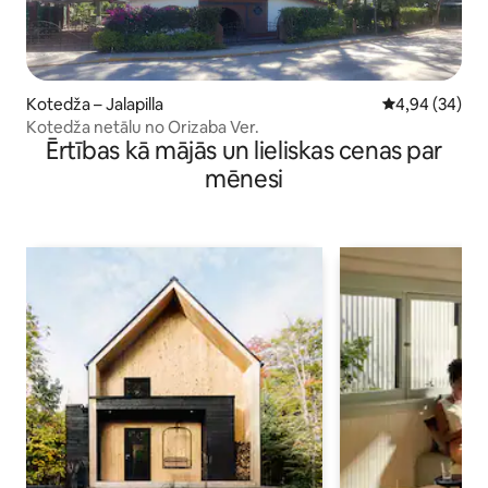
Kotedža – Jalapilla
Vidējais vērtē
4,94 (34)
Kotedža netālu no Orizaba Ver.
Ērtības kā mājās un lieliskas cenas par
mēnesi