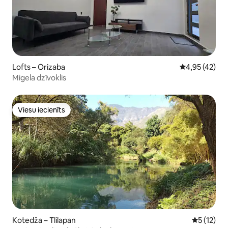
Lofts – Orizaba
Vidējais vērtē
4,95 (42)
Migela dzīvoklis
Viesu iecienīts
Viesu iecienīts
Kotedža – Tlilapan
Vidējais v
5 (12)