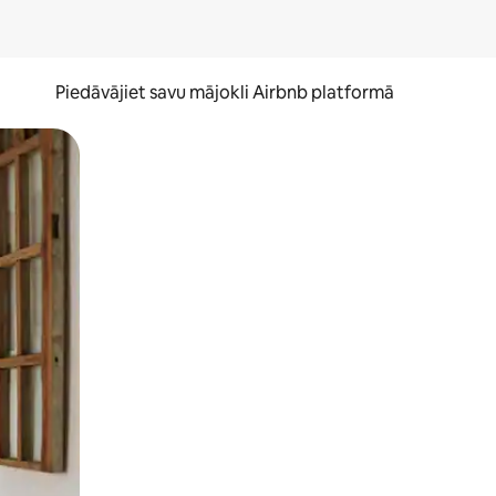
Piedāvājiet savu mājokli Airbnb platformā
to ar pirkstu.