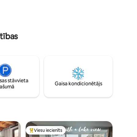
 kas
brokastu, pusdienu un vakariņu serviss,
Ezeru,
kā arī laivu noma un taksometru laivu
limuzīns.
rtības
as stāvvieta
Gaisa kondicionētājs
pašumā
Viesu iecienīts
s
Populārs viesu iecienīts mājoklis