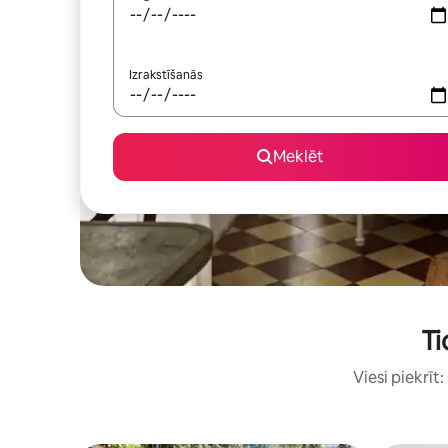
Izrakstīšanās
Meklēt
Ti
Viesi piekrīt