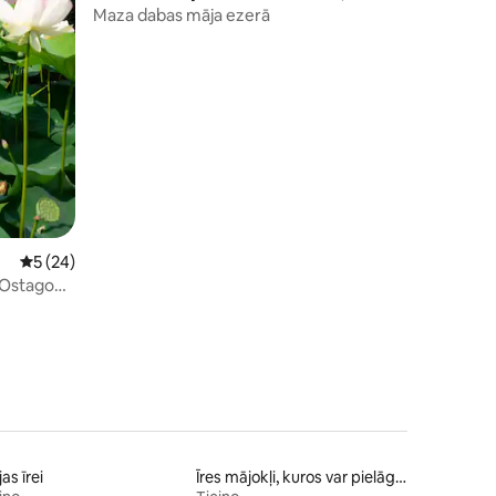
Maza dabas māja ezerā
Vidējais vērtējums: 5 no 5, atsauksmju skaits: 24
5 (24)
. Ostagona
as īrei
Īres mājokļi, kuros var pielāgot gultas augstumu cilvēkiem ar īpašām vajadzībām