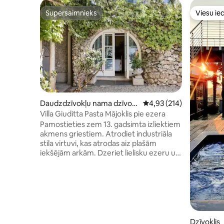
Supersaimnieks
Viesu iec
Supersaimnieks
Viesu iec
Daudzdzīvokļu nama dzīvokli
Vidējais vērtējums: 4,93
4,93 (214)
s
Villa Giuditta Pasta Mājoklis pie ezera
Pamostieties zem 13. gadsimta izliektiem
akmens griestiem. Atrodiet industriāla
stila virtuvi, kas atrodas aiz plašām
iekšējām arkām. Dzeriet lielisku ezeru un
kalnu skatus no ēnaina šūpuļtīkla. Ieejiet
Komo ezerā no saulainām dārza
terasēm. CIR: 013026-CNI–00010 Pirmajā
stāvā esošā māja ir daļa no 13. gadsimta
villas, ko 1830. gadā nopirka slavenais
soprāns Giuditta Pasta. Brauc ar laivu vai
dodies uz Torno, lai atrastu bāru,
Dzīvoklis