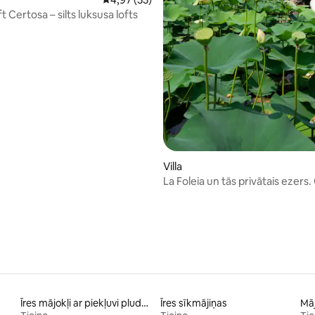
t Certosa – silts luksusa lofts
Villa
La Foleia un tās privātais ezers
villa
Īres mājokļi ar piekļuvi pludmalei
Īres sīkmājiņas
Māj