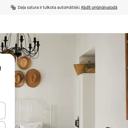
Daļa satura ir tulkota automātiski. 
Rādīt oriģinālvalodā
u
 augšu un uz leju vai izpētiet tos, pieskaroties ekrānam vai pavelkot pa 