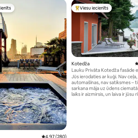
ienīts
Viesu iecienīts
ienīts
Populārs viesu iecienīts mājokli
 no 5, atsauksmju skaits: 214
Kotedža
V
Lauku Privāta Kotedža fasāde e
LAIVU
Jūs ierodaties ar kuģi. Nav ceļa,
automašīnas, nav satiksmes – ti
sarkana māja uz ūdens ciematā
laiks ir aizmirsis, un laiva ir jūsu 
uzturēšanās laiku (nav nepieci
kuģa vadīšanas apliecība). Diva
guļamistabas, kamīns, nosegta 
skatu uz ezeru un dārzs ar vec
kokiem, malkas picas krāsni un g
Kajaks un SUP dēlis ir iekļauti. Pi
instruktāža ierodoties, un mēs 
Vidējais vērtējums: 4,97 no 5, atsauksmju skai
4,97 (280)