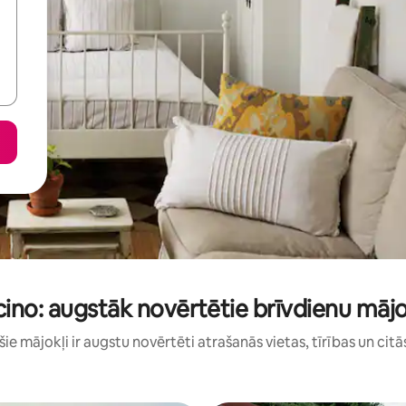
cino: augstāk novērtētie brīvdienu mājo
: šie mājokļi ir augstu novērtēti atrašanās vietas, tīrības un citā