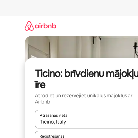
Aizvērt
un
iet
uz
saturu
Ticino: brīvdienu mājokļ
īre
Atrodiet un rezervējiet unikālus mājokļus ar
Airbnb
Atrašanās vieta
Kad rezultāti kļūs pieejami, izmantojiet bultiņu uz
Reģistrēšanās