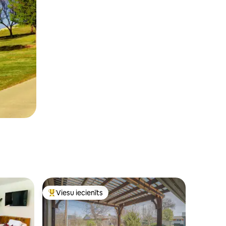
Viesu iecienīts
s
Populārs viesu iecienīts mājoklis