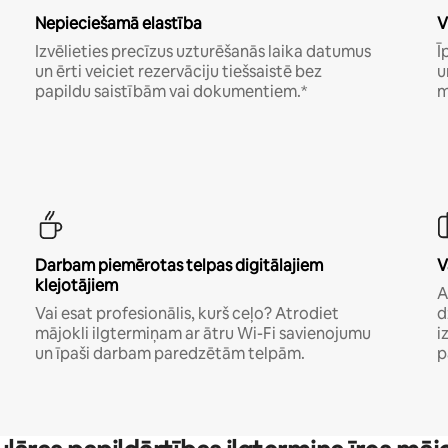
Nepieciešamā elastība
V
Izvēlieties precīzus uzturēšanās laika datumus
Ī
un ērti veiciet rezervāciju tiešsaistē bez
u
papildu saistībām vai dokumentiem.*
m
Darbam piemērotas telpas digitālajiem
V
klejotājiem
A
Vai esat profesionālis, kurš ceļo? Atrodiet
d
mājokli ilgtermiņam ar ātru Wi-Fi savienojumu
i
un īpaši darbam paredzētām telpām.
p