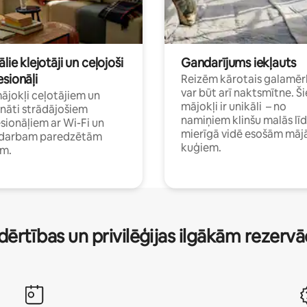
ālie klejotāji un ceļojoši
Gandarījums iekļauts
sionāļi
Reizēm kārotais galamēr
var būt arī naktsmītne. Ši
mājokļi ceļotājiem un
mājokļi ir unikāli – no
ināti strādājošiem
namiņiem klinšu malās lī
sionāļiem ar Wi-Fi un
mierīgā vidē esošām māj
i darbam paredzētām
kuģiem.
ām.
dērtības un privilēģijas ilgākām rezerv