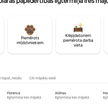
lāras papildērtības ilgtermiņa īres māj
Klēpjdatoriem
Piemērots
piemērota darba
mīļdzīvniekiem
vieta
 tepat, netālu
Citi mājokļu veidi
Florence
Atēnas
Ma
Ilgtermiņa īres mājokļi
Ilgtermiņa īres mājokļi
Ilg