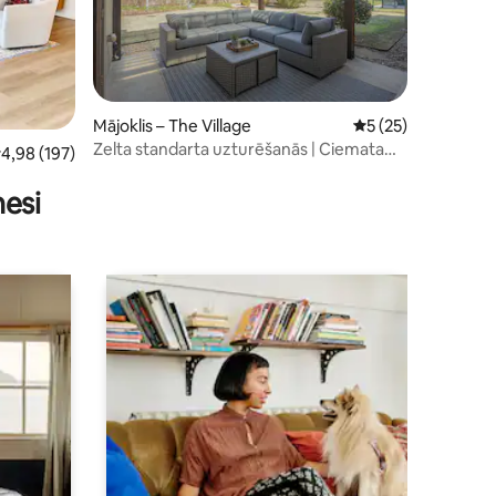
Mājoklis – The Village
Vidējais vērtējums:
5 (25)
its: 24
Zelta standarta uzturēšanās | Ciemata
idējais vērtējums: 4,98 no 5, atsauksmju skaits: 197
4,98 (197)
sirdī
nesi