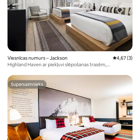
Viesnīcas numurs – Jackson
Vidējais vērt
4,67 (3)
Highland Haven ar piekļuvi slēpošanas trasēm,
mājdzīvnieki!
Supersaimnieks
Supersaimnieks