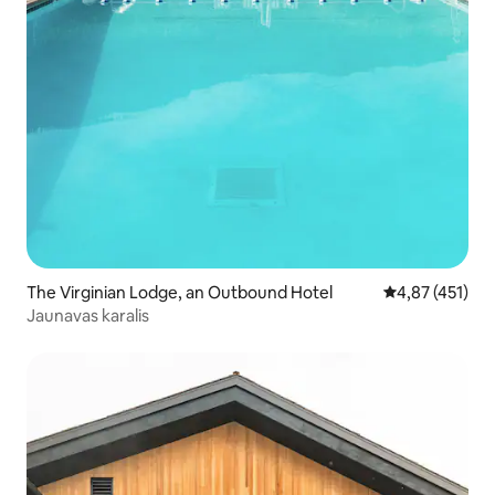
The Virginian Lodge, an Outbound Hotel
Vidējais vērtēj
4,87 (451)
Jaunavas karalis