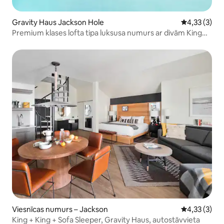
Gravity Haus Jackson Hole
Vidējais vērt
4,33 (3)
Premium klases lofta tipa luksusa numurs ar divām King
izmēra gultām un dīvāngultu
Viesnīcas numurs – Jackson
Vidējais vērt
4,33 (3)
King + King + Sofa Sleeper, Gravity Haus, autostāvvieta