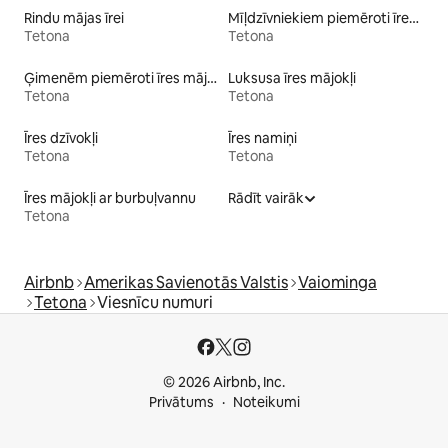
Rindu mājas īrei
Mīļdzīvniekiem piemēroti īres mājokļi
Tetona
Tetona
Ģimenēm piemēroti īres mājokļi
Luksusa īres mājokļi
Tetona
Tetona
Īres dzīvokļi
Īres namiņi
Tetona
Tetona
Īres mājokļi ar burbuļvannu
Rādīt vairāk
Tetona
Airbnb
Amerikas Savienotās Valstis
Vaiominga
Tetona
Viesnīcu numuri
© 2026 Airbnb, Inc.
Privātums
Noteikumi