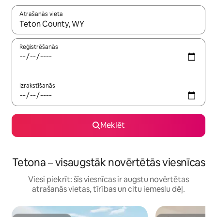
Atrašanās vieta
Kad rezultāti kļūs pieejami, izmantojiet bultiņu uz augšu un uz le
Reģistrēšanās
Izrakstīšanās
Meklēt
Tetona – visaugstāk novērtētās viesnīcas
Viesi piekrīt: šīs viesnīcas ir augstu novērtētas
atrašanās vietas, tīrības un citu iemeslu dēļ.