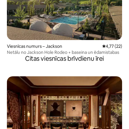
Viesnīcas numurs – Jackson
Vidējais vērtē
4,77 (22)
Netālu no Jackson Hole Rodeo + baseina un ēdamistabas
Citas viesnīcas brīvdienu īrei