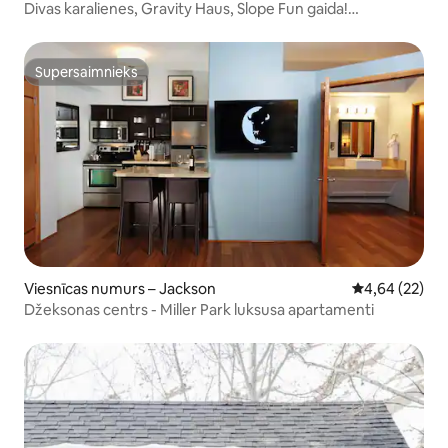
Divas karalienes, Gravity Haus, Slope Fun gaida!
Mīļdzīvnieki
Supersaimnieks
Supersaimnieks
Viesnīcas numurs – Jackson
Vidējais vērtē
4,64 (22)
Džeksonas centrs - Miller Park luksusa apartamenti