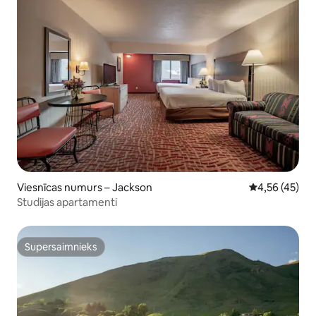
Viesnīcas numurs – Jackson
Vidējais vērtē
4,56 (45)
Studijas apartamenti
Supersaimnieks
Supersaimnieks