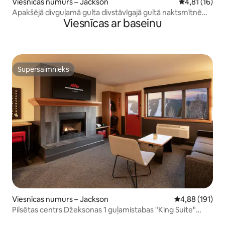
Viesnīcas numurs – Jackson
Vidējais vērt
4,81 (16)
Apakšējā divguļamā gulta divstāvīgajā gultā naktsmītnē
Viesnīcas ar baseinu
Cache House
Supersaimnieks
Supersaimnieks
Viesnīcas numurs – Jackson
Vidējais vērtēj
4,88 (191)
Pilsētas centrs Džeksonas 1 guļamistabas "King Suite"
numurs ar virtuvi