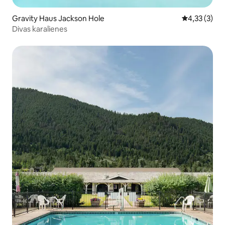
Gravity Haus Jackson Hole
Vidējais vērt
4,33 (3)
Divas karalienes