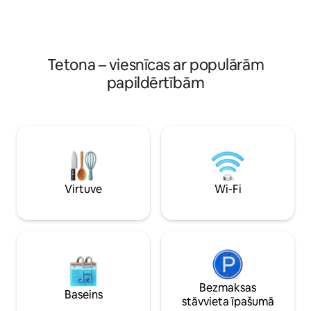
atpūtieties pie mājīgās atpūtas telpas
cilvēkiem. Mēs par
pēc piedzīvojumu dienas. Ideāli
jūsu uzkopšanu jūs
piemērots pētniekiem, ģimenēm un
pēc izbraukšanas.
ikvienam, kurš kāro autentisku
Vaiomingas pieredzi.
Tetona – viesnīcas ar populārām
papildērtībām
Virtuve
Wi-Fi
Bezmaksas
Baseins
stāvvieta īpašumā