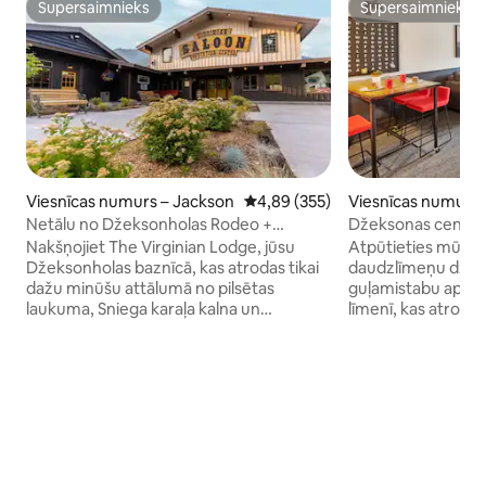
Supersaimnieks
Supersaimnieks
Supersaimnieks
Supersaimnieks
Viesnīcas numurs – Jackson
Vidējais vērtējums: 4,89 no 5, at
4,89 (355)
Viesnīcas numurs 
Netālu no Džeksonholas Rodeo +
Džeksonas centrs 
baseina. Ēdināšana. Ugunskura vietas.
apartamentiem ar 
Nakšņojiet The Virginian Lodge, jūsu
Atpūtieties mūsu 
Džeksonholas baznīcā, kas atrodas tikai
daudzlīmeņu dzīvo
dažu minūšu attālumā no pilsētas
guļamistabu apar
laukuma, Sniega karaļa kalna un
līmenī, kas atrodas 
Grandtetonas nacionālā parka. Izbaudiet
virtuve, 1/2 vanna,
lauku stilā iekārtotas istabas ar
karalienes izmēra 
modernām ērtībām, āra apsildāmu
privāts balkons. D
baseinu, divām burbuļvannām,
apartamentos ir g
ugunskura vietām un dzīvo mūziku
divguļamo gultu un
dzīvīgajā salonā. Izbaudiet uzkodas uz
kā arī otra guļami
vietas esošajā restorānā, malkojiet
divguļamajām gult
amatniecības dzērienus krodziņā vai
vannasistabu. Guļ 