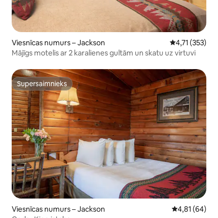
Viesnīcas numurs – Jackson
Vidējais vērtē
4,71 (353)
Mājīgs motelis ar 2 karalienes gultām un skatu uz virtuvi
Supersaimnieks
Supersaimnieks
Viesnīcas numurs – Jackson
Vidējais vērtē
4,81 (64)