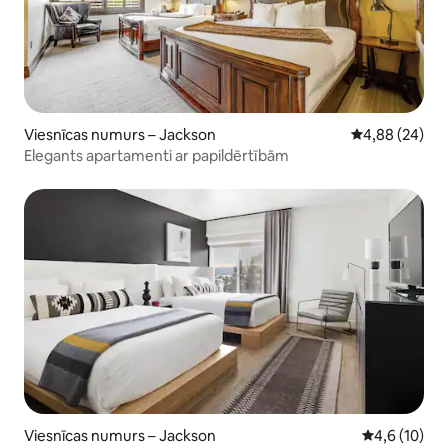
Viesnīcas numurs – Jackson
Vidējais vērtē
4,88 (24)
Elegants apartamenti ar papildērtībām
Viesnīcas numurs – Jackson
Vidējais vērt
4,6 (10)