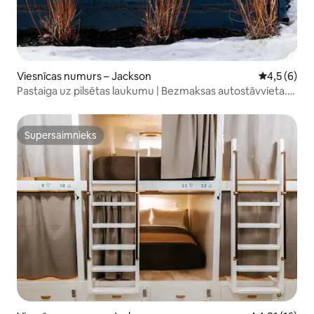
Viesnīcas numurs – Jackson
Vidējais vē
4,5 (6)
Pastaiga uz pilsētas laukumu | Bezmaksas autostāvvieta.
Velosipēdi + maltītes
Supersaimnieks
Supersaimnieks