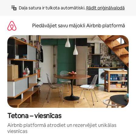
Aizvērt
Daļa satura ir tulkota automātiski. 
Rādīt oriģinālvalodā
un
iet
uz
Piedāvājiet savu mājokli Airbnb platformā
saturu
Tetona – viesnīcas
Airbnb platformā atrodiet un rezervējiet unikālas
viesnīcas