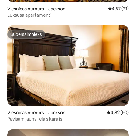
Viesnīcas numurs – Jackson
Vidējais vērt
4,57 (21)
Luksusa apartamenti
Supersaimnieks
Supersaimnieks
Viesnīcas numurs – Jackson
Vidējais vērtē
4,82 (50)
Pavisam jauns lielais karalis