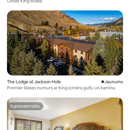
Cedar King istaba
The Lodge at Jackson Hole
Jauns mājoklis
Jaunums
Premier klases numurs ar King izmēra gultu un kamīnu
Supersaimnieks
Supersaimnieks