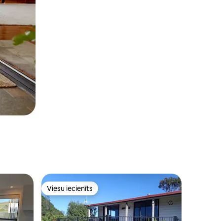
Viesu iecienīts
s
Viesu iecienīts