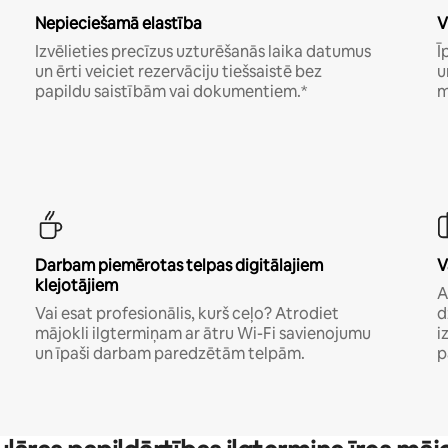
Nepieciešamā elastība
V
Izvēlieties precīzus uzturēšanās laika datumus
Ī
un ērti veiciet rezervāciju tiešsaistē bez
u
papildu saistībām vai dokumentiem.*
m
Darbam piemērotas telpas digitālajiem
V
klejotājiem
A
Vai esat profesionālis, kurš ceļo? Atrodiet
d
mājokli ilgtermiņam ar ātru Wi-Fi savienojumu
i
un īpaši darbam paredzētām telpām.
p