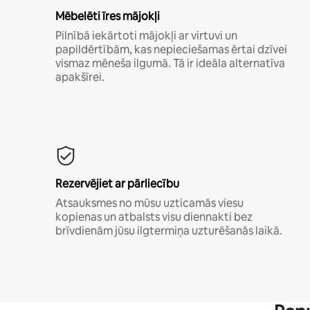
Mēbelēti īres mājokļi
Pilnībā iekārtoti mājokļi ar virtuvi un
papildērtībām, kas nepieciešamas ērtai dzīvei
vismaz mēneša ilgumā. Tā ir ideāla alternatīva
apakšīrei.
Rezervējiet ar pārliecību
Atsauksmes no mūsu uzticamās viesu
kopienas un atbalsts visu diennakti bez
brīvdienām jūsu ilgtermiņa uzturēšanās laikā.