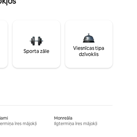
okļos
Viesnīcas tipa
Sporta zāle
dzīvoklis
iami
Monreāla
termiņa īres mājokļi
Ilgtermiņa īres mājokļi