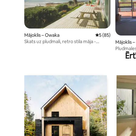
Mājoklis – Owaka
Vidējais vērtējums: 
5 (85)
Skats uz pludmali, retro stila māja -
Mājoklis –
Džeksbeja, Katlinsa
Pludmales
Ērt
Coast