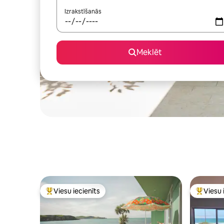
Izrakstīšanās
Meklēt
Viesu iecienīts
Viesu 
Populārs viesu iecienīts mājoklis
Populārs 