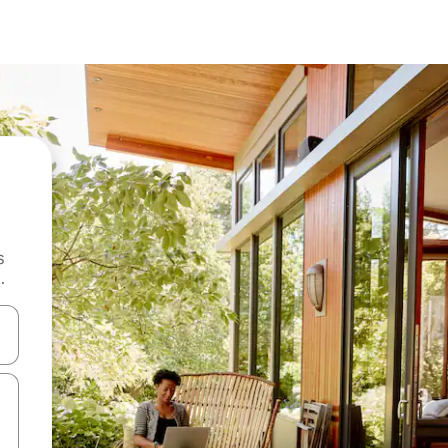
s
.
 augšu un uz leju vai izpētiet tos, pieskaroties ekrānam vai pavelkot pa 