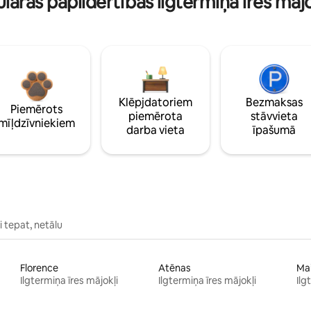
lāras papildērtības ilgtermiņa īres māj
Klēpjdatoriem
Bezmaksas
Piemērots
piemērota
stāvvieta
mīļdzīvniekiem
darba vieta
īpašumā
 tepat, netālu
Florence
Atēnas
Ma
Ilgtermiņa īres mājokļi
Ilgtermiņa īres mājokļi
Ilg