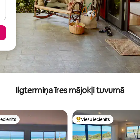
Ilgtermiņa īres mājokļi tuvumā
iecienīts
Viesu iecienīts
viesu iecienīts mājoklis
Populārs viesu iecienīts mājokli