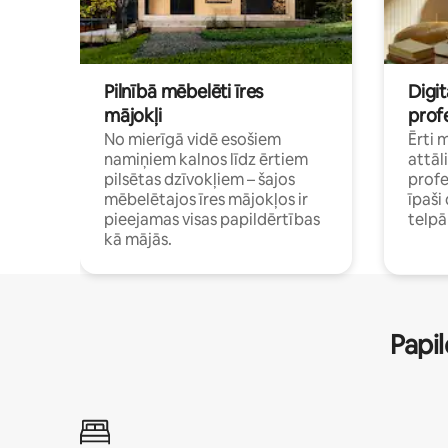
Pilnībā mēbelēti īres
Digit
mājokļi
profe
No mierīgā vidē esošiem
Ērti 
namiņiem kalnos līdz ērtiem
attāl
pilsētas dzīvokļiem – šajos
profe
mēbelētajos īres mājokļos ir
īpaš
pieejamas visas papildērtības
telp
kā mājās.
Papil