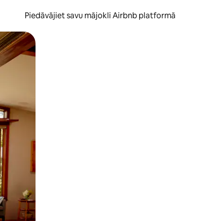
Piedāvājiet savu mājokli Airbnb platformā
to ar pirkstu.