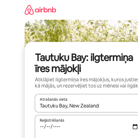
Aizvērt
un
iet
uz
saturu
Tautuku Bay: ilgtermiņa
īres mājokļi
Atklājiet ilgtermiņa īres mājokļus, kuros justie
kā mājās, un rezervējiet tos uz mēnesi vai ilgāk
Atrašanās vieta
Kad rezultāti kļūs pieejami, izmantojiet bultiņu uz
Reģistrēšanās