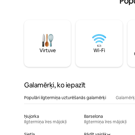
Popu
Virtuve
Wi-Fi
Galamērķi, ko iepazīt
Populāri ilgtermiņa uzturēšanās galamērķi
Galamērķi
Ņujorka
Barselona
Ilgtermiņa īres mājokļi
Ilgtermiņa īres mājokļi
Sietla
Rādīt vairāk