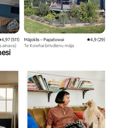
ts: 149
idējais vērtējums: 4,97 no 5, atsauksmju skaits: 511
4,97 (511)
Mājoklis – Papatowai
Vidējais vērtējums: 4
4,9 (29)
as ainava)
Te Kowhai brīvdienu māja
nesi