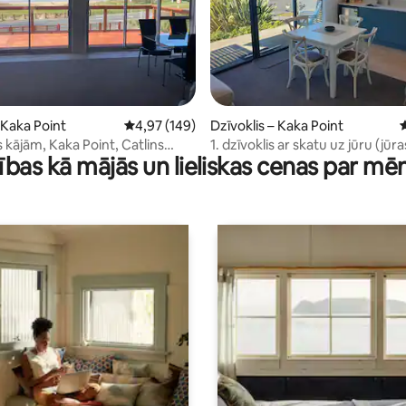
5 no 5, atsauksmju skaits: 85
 Kaka Point
Vidējais vērtējums: 4,97 no 5, atsauksmju skai
4,97 (149)
Dzīvoklis – Kaka Point
V
 kājām, Kaka Point, Catlins
1. dzīvoklis ar skatu uz jūru (jūr
ības kā mājās un lieliskas cenas par mē