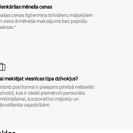
ienkāršas mēneša cenas
pašas cenas ilgtermiņa brīvdienu mājokļiem
n viens ikmēneša maksājums bez papildu
aksas.*
ai meklējat viesnīcas tipa dzīvokļus?
irbnb platformā ir pieejami pilnībā mēbelēti
zīvokļi, kas ir ideāli piemēroti personāla
zmitināšanai, korporatīvo mājokļu un
ārcelšanās vajadzībām.