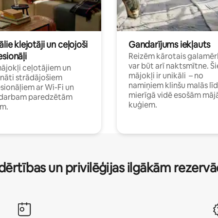
ālie klejotāji un ceļojoši
Gandarījums iekļauts
sionāļi
Reizēm kārotais galamēr
var būt arī naktsmītne. Ši
mājokļi ceļotājiem un
mājokļi ir unikāli – no
ināti strādājošiem
namiņiem klinšu malās lī
sionāļiem ar Wi-Fi un
mierīgā vidē esošām māj
i darbam paredzētām
kuģiem.
ām.
dērtības un privilēģijas ilgākām rezerv