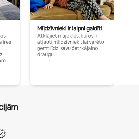
Mīļdzīvnieki ir laipni gaidīti
ķis
Atklājiet mājokļus, kuros ir
e īres
atļauti mīļdzīvnieki, lai varētu
ņemt līdzi savu četrkājaino
dz
draugu.
ām-
ācijām