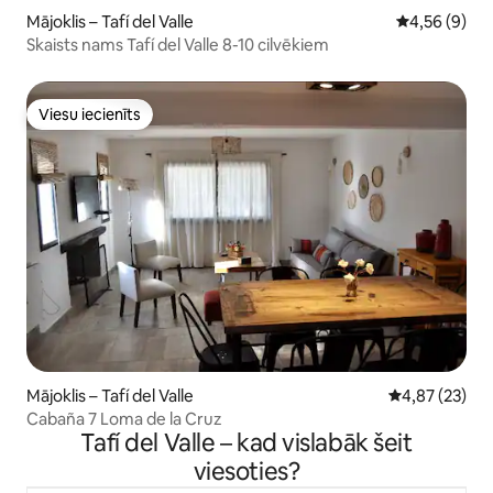
Mājoklis – Tafí del Valle
Vidējais vērt
4,56 (9)
Skaists nams Tafí del Valle 8-10 cilvēkiem
Viesu iecienīts
Viesu iecienīts
Mājoklis – Tafí del Valle
Vidējais vērtē
4,87 (23)
Cabaña 7 Loma de la Cruz
Tafí del Valle – kad vislabāk šeit
viesoties?