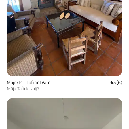
Mājoklis – Tafí del Valle
Vidējais 
5 (6)
Māja Tafidelvaljē