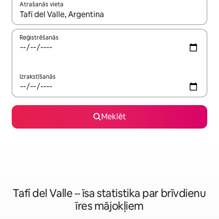
Atrašanās vieta
Kad rezultāti kļūs pieejami, izmantojiet bultiņu uz augšu un uz le
Reģistrēšanās
Izrakstīšanās
Meklēt
Tafí del Valle – īsa statistika par brīvdienu
īres mājokļiem