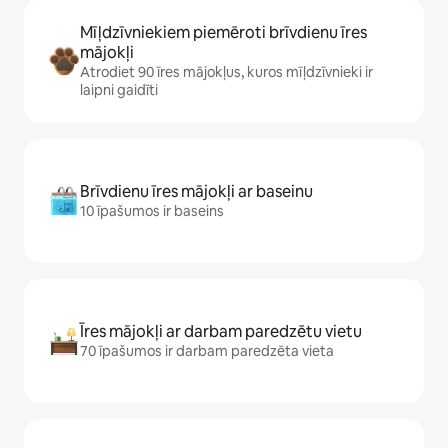
Mīļdzīvniekiem piemēroti brīvdienu īres
mājokļi
Atrodiet 90 īres mājokļus, kuros mīļdzīvnieki ir
laipni gaidīti
Brīvdienu īres mājokļi ar baseinu
10 īpašumos ir baseins
Īres mājokļi ar darbam paredzētu vietu
70 īpašumos ir darbam paredzēta vieta