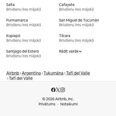
Salta
Cafayate
Brīvdienu īres mājokļi
Brīvdienu īres mājokļi
Purmamarca
San Miguel de Tucumán
Brīvdienu īres mājokļi
Brīvdienu īres mājokļi
Kopiapó
Tilcara
Brīvdienu īres mājokļi
Brīvdienu īres mājokļi
Santjago del Estero
Rādīt vairāk
Brīvdienu īres mājokļi
Airbnb
Argentīna
Tukumāna
Tafí del Valle
Tafí del Valle
© 2026 Airbnb, Inc.
Privātums
Noteikumi