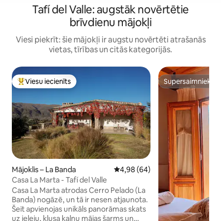
Tafí del Valle: augstāk novērtētie
brīvdienu mājokļi
Viesi piekrīt: šie mājokļi ir augstu novērtēti atrašanās
vietas, tīrības un citās kategorijās.
Viesu iecienīts
Supersaimnieks
Populārs viesu iecienīts mājoklis
Supersaimnieks
Mājoklis – La Banda
Vidējais vērtējums: 4,98 no 5, a
4,98 (64)
Casa La Marta - Tafí del Valle
Casa La Marta atrodas Cerro Pelado (La
Banda) nogāzē, un tā ir nesen atjaunota.
Šeit apvienojas unikāls panorāmas skats
uz ieleju, klusa kalnu mājas šarms un