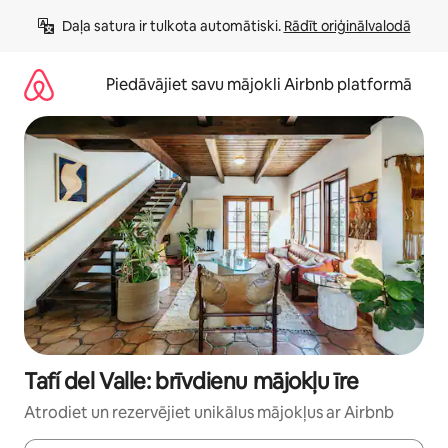
Aizvērt
Daļa satura ir tulkota automātiski. 
Rādīt oriģinālvalodā
un
iet
uz
Piedāvājiet savu mājokli Airbnb platformā
saturu
Tafí del Valle: brīvdienu mājokļu īre
Atrodiet un rezervējiet unikālus mājokļus ar Airbnb