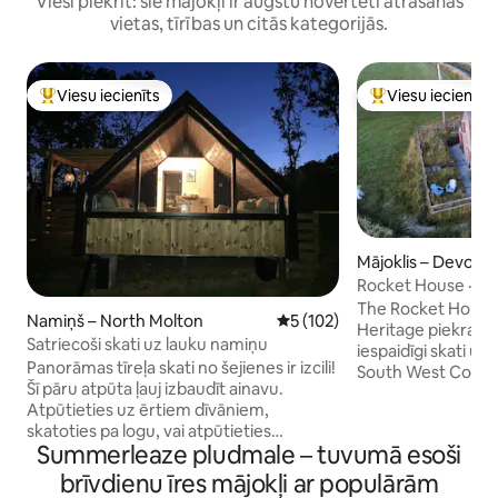
Viesi piekrīt: šie mājokļi ir augstu novērtēti atrašanās
vietas, tīrības un citās kategorijās.
Viesu iecienīts
Viesu iecienīts
Populārs viesu iecienīts mājoklis
Populārs viesu iec
Mājoklis – Devon
Rocket House · Klin
jūru
The Rocket House
Namiņš – North Molton
Vidējais vērtējums: 5 no 5, at
5 (102)
Heritage piekrastē
Satriecoši skati uz lauku namiņu
iespaidīgi skati uz
Panorāmas tīreļa skati no šejienes ir izcili!
South West Coastal
Šī pāru atpūta ļauj izbaudīt ainavu.
ieejas durvīm un sk
Atpūtieties uz ērtiem dīvāniem,
interjers, kas pabei
skatoties pa logu, vai atpūtieties
standartam. Pavadi
Summerleaze pludmale – tuvumā esoši
burbuļvannā ar ugunskura vietu. Jūs
iespaidīgas klintis 
varat iepazīties ar mūsu alpakām. Izcilas
pēc tam atgrieziet
brīvdienu īres mājokļi ar populārām
Ziemeļdevonas pludmales 40 min