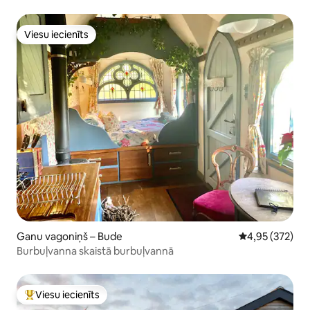
Viesu iecienīts
Viesu iecienīts
Ganu vagoniņš – Bude
Vidējais vērtēj
4,95 (372)
Burbuļvanna skaistā burbuļvannā
Viesu iecienīts
Populārs viesu iecienīts mājoklis