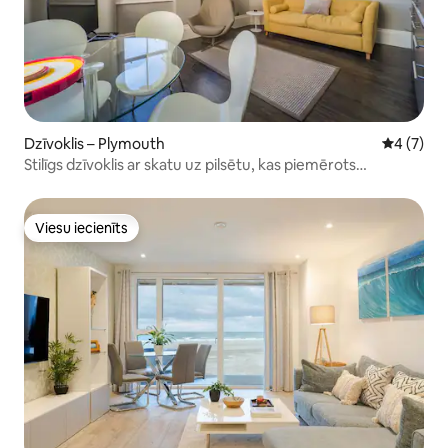
Dzīvoklis – Plymouth
Vidējais 
4 (7)
Stilīgs dzīvoklis ar skatu uz pilsētu, kas piemērots
mīļdzīvniekiem
Viesu iecienīts
Viesu iecienīts