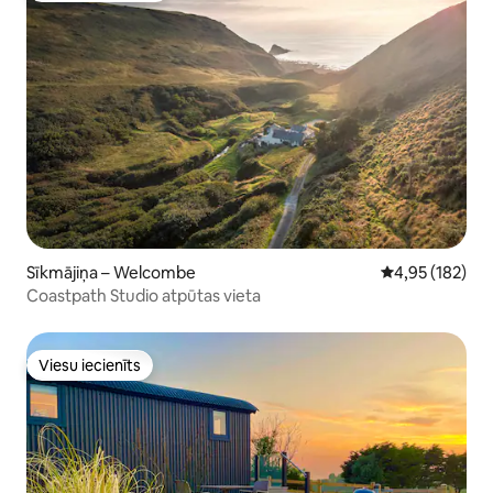
Sīkmājiņa – Welcombe
Vidējais vērtēj
4,95 (182)
Coastpath Studio atpūtas vieta
Viesu iecienīts
Viesu iecienīts