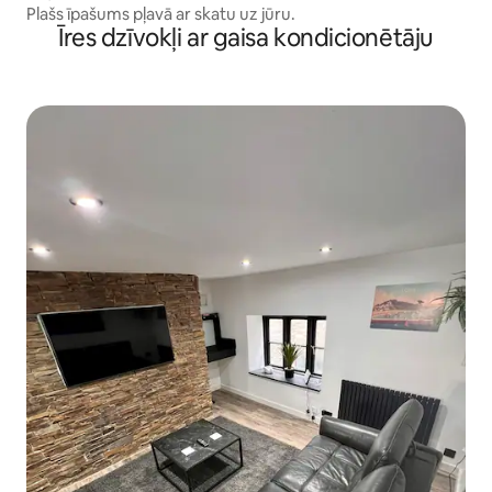
Plašs īpašums pļavā ar skatu uz jūru.
Īres dzīvokļi ar gaisa kondicionētāju