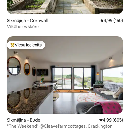
Sīkmājiņa – Cornwall
Vidējais vērtēj
4,99 (150)
Vilkābeles šķūnis
Viesu iecienīts
Populārs viesu iecienīts mājoklis
Sīkmājiņa – Bude
Vidējais vērtēj
4,99 (605)
"The Weekend" @Cleavefarmcottages, Crackington