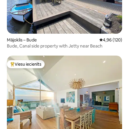
Mājoklis – Bude
Vidējais vērtēj
4,96 (120)
Bude, Canal side property with Jetty near Beach
Viesu iecienīts
Populārs viesu iecienīts mājoklis