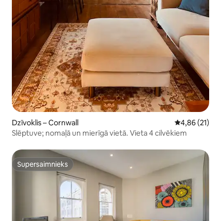
Dzīvoklis – Cornwall
Vidējais vērtē
4,86 (21)
Slēptuve; nomaļā un mierīgā vietā. Vieta 4 cilvēkiem
Supersaimnieks
Supersaimnieks