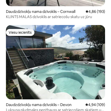
Daudzdzīvokļu nama dzīvoklis – Cornwall
Vidējais vērtēj
4,86 (193)
KLINTS MALAS dzīvoklis ar satriecošu skatu uz jūru
Viesu iecienīts
Viesu iecienīts
Daudzdzīvokļu nama dzīvoklis – Devon
Vidējais vērtēj
4,94 (109)
Luksusa pludmales penthauss ar satriecošiem skatiem uz