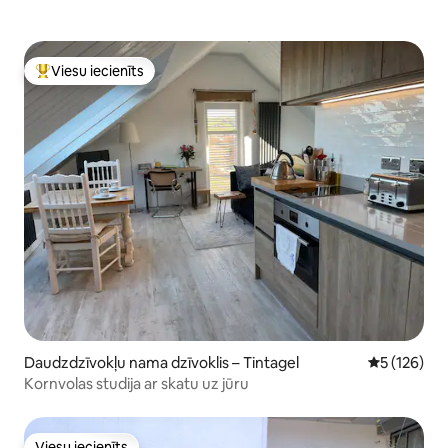
Viesu iecienīts
Populārs viesu iecienīts mājoklis
Daudzdzīvokļu nama dzīvoklis – Tintagel
Vidējais vēr
5 (126)
Kornvolas studija ar skatu uz jūru
Viesu iecienīts