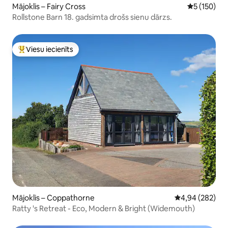
Mājoklis – Fairy Cross
Vidējais vēr
5 (150)
Rollstone Barn 18. gadsimta drošs sienu dārzs.
Viesu iecienīts
Populārs viesu iecienīts mājoklis
Mājoklis – Coppathorne
Vidējais vērtēj
4,94 (282)
Ratty 's Retreat - Eco, Modern & Bright (Widemouth)