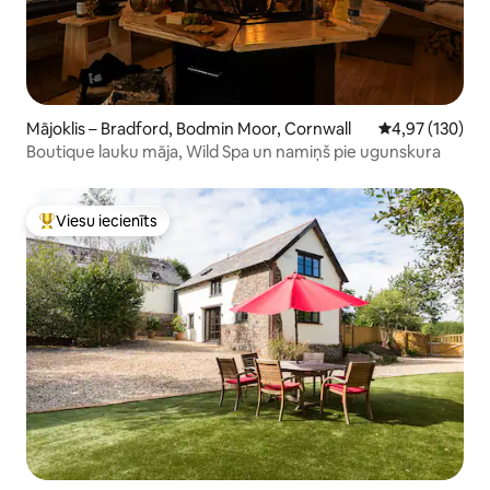
Mājoklis – Bradford, Bodmin Moor, Cornwall
Vidējais vērtēj
4,97 (130)
Boutique lauku māja, Wild Spa un namiņš pie ugunskura
Viesu iecienīts
Populārs viesu iecienīts mājoklis