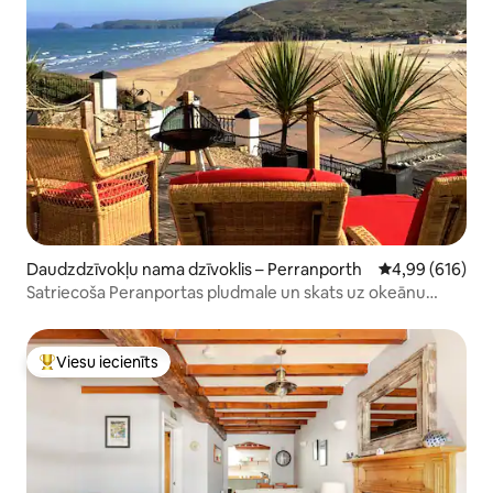
Daudzdzīvokļu nama dzīvoklis – Perranporth
Vidējais vērtēj
4,99 (616)
Satriecoša Peranportas pludmale un skats uz okeānu
Kornvolā
Viesu iecienīts
Populārs viesu iecienīts mājoklis