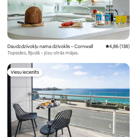
Daudzdzīvokļu nama dzīvoklis – Cornwall
Vidējais vērtēj
4,86 (138)
Topsides, Bjudā – jūsu otrās mājas.
Viesu iecienīts
Viesu iecienīts