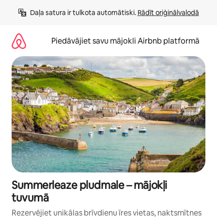
Aizvērt
Daļa satura ir tulkota automātiski. 
Rādīt oriģinālvalodā
un
iet
uz
Piedāvājiet savu mājokli Airbnb platformā
saturu
Summerleaze pludmale – mājokļi
tuvumā
Rezervējiet unikālas brīvdienu īres vietas, naktsmītnes