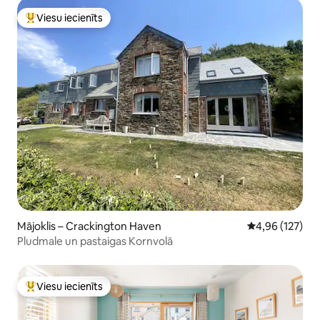
Viesu iecienīts
Populārs viesu iecienīts mājoklis
Mājoklis – Crackington Haven
Vidējais vērtēj
4,96 (127)
Pludmale un pastaigas Kornvolā
Viesu iecienīts
Populārs viesu iecienīts mājoklis