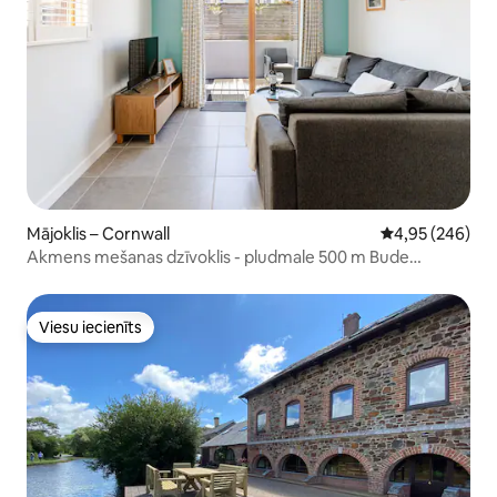
Mājoklis – Cornwall
Vidējais vērtēj
4,95 (246)
Akmens mešanas dzīvoklis - pludmale 500 m Bude
Cornwall
Viesu iecienīts
Viesu iecienīts