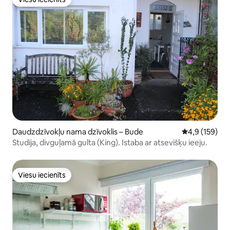
Viesu iecienīts
Daudzdzīvokļu nama dzīvoklis – Bude
Vidējais vērtē
4,9 (159)
Studija, divguļamā gulta (King). Istaba ar atsevišķu ieeju.
Viesu iecienīts
Viesu iecienīts