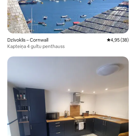
Dzīvoklis – Cornwall
Vidējais vērtē
4,95 (38)
Kapteiņa 4 gultu penthauss