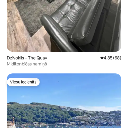
Dzīvoklis – The Quay
Vidējais vērtē
4,85 (68)
Midltonbīčas namiņš
Viesu iecienīts
Viesu iecienīts