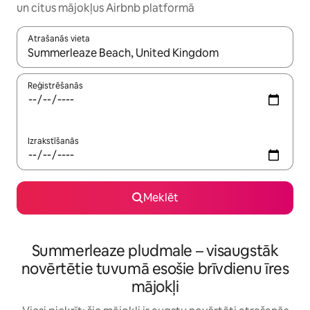
un citus mājokļus Airbnb platformā
Atrašanās vieta
Kad rezultāti kļūs pieejami, izmantojiet bultiņu uz augšu un uz le
Reģistrēšanās
Izrakstīšanās
Meklēt
Summerleaze pludmale – visaugstāk
novērtētie tuvumā esošie brīvdienu īres
mājokļi