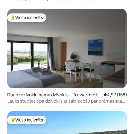
jūru
Viesu iecienīts
Populārs viesu iecienīts mājoklis
Daudzdzīvokļu nama dzīvoklis – Trewarmett
Vidējais vērtēj
4,97 (158)
Jauks studijas tipa dzīvoklis ar satriecošu panorāmas skatu
uz jūru
Viesu iecienīts
Populārs viesu iecienīts mājoklis