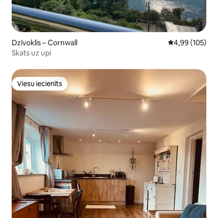
Dzīvoklis – Cornwall
Vidējais vērtēj
4,99 (105)
Skats uz upi
Viesu iecienīts
Viesu iecienīts