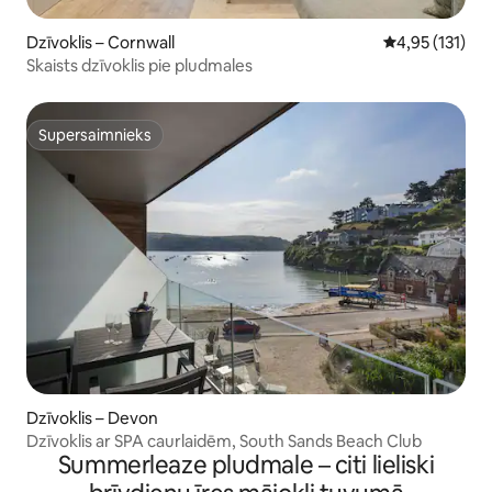
Dzīvoklis – Cornwall
Vidējais vērtē
4,95 (131)
Skaists dzīvoklis pie pludmales
Supersaimnieks
Supersaimnieks
Dzīvoklis – Devon
Dzīvoklis ar SPA caurlaidēm, South Sands Beach Club
Summerleaze pludmale – citi lieliski