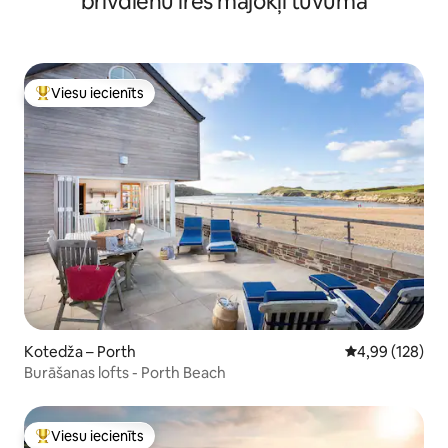
brīvdienu īres mājokļi tuvumā
Viesu iecienīts
Populārs viesu iecienīts mājoklis
Kotedža – Porth
Vidējais vērtēj
4,99 (128)
Burāšanas lofts - Porth Beach
Viesu iecienīts
Populārs viesu iecienīts mājoklis