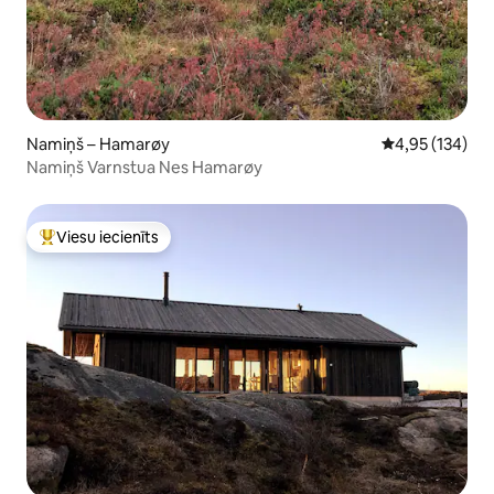
Namiņš – Hamarøy
Vidējais vērtēj
4,95 (134)
Namiņš Varnstua Nes Hamarøy
Viesu iecienīts
Populārs viesu iecienīts mājoklis