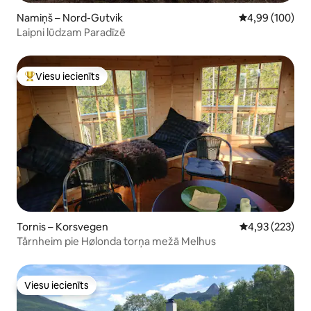
Namiņš – Nord-Gutvik
Vidējais vērtēj
4,99 (100)
Laipni lūdzam Paradīzē
Viesu iecienīts
Populārs viesu iecienīts mājoklis
Tornis – Korsvegen
Vidējais vērtēj
4,93 (223)
Tårnheim pie Hølonda torņa mežā Melhus
Viesu iecienīts
Viesu iecienīts