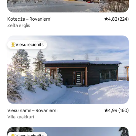
Kotedža – Rovaniemi
Vidējais vērtēj
4,82 (224)
Zelta ērglis
Viesu iecienīts
Populārs viesu iecienīts mājoklis
Viesu nams – Rovaniemi
Vidējais vērtēj
4,99 (160)
Villa kaakkuri
Viesu iecienīts