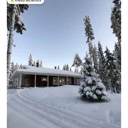
Populārs viesu iecienīts mājoklis