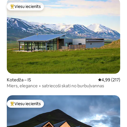
Viesu iecienīts
Populārs viesu iecienīts mājoklis
Kotedža – IS
Vidējais vērtēj
4,99 (217)
Miers, elegance + satriecoši skati no burbuļvannas
Viesu iecienīts
Populārs viesu iecienīts mājoklis