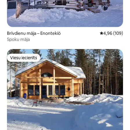
Brīvdienu māja – Enontekiö
Vidējais vērtēj
4,96 (109)
Spoku māja
Viesu iecienīts
Viesu iecienīts