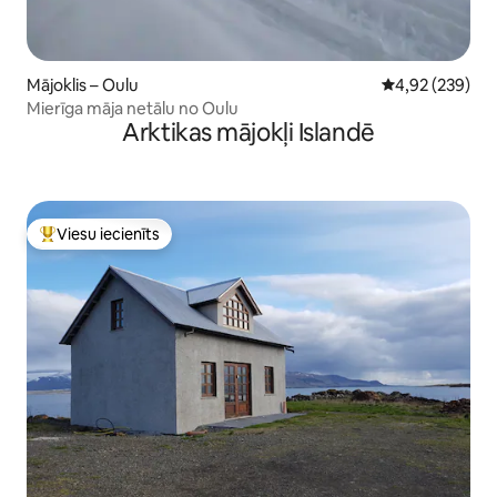
Mājoklis – Oulu
Vidējais vērtēj
4,92 (239)
Mierīga māja netālu no Oulu
Arktikas mājokļi Islandē
Viesu iecienīts
Populārs viesu iecienīts mājoklis