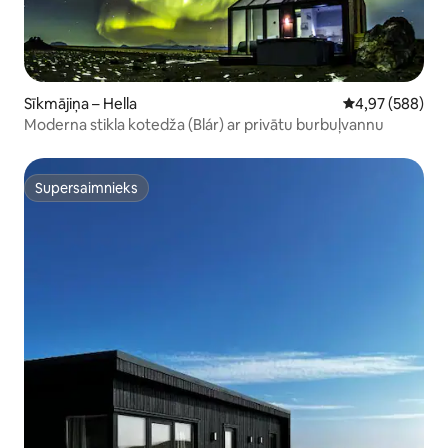
Sīkmājiņa – Hella
Vidējais vērtēj
4,97 (588)
Moderna stikla kotedža (Blár) ar privātu burbuļvannu
Supersaimnieks
Supersaimnieks