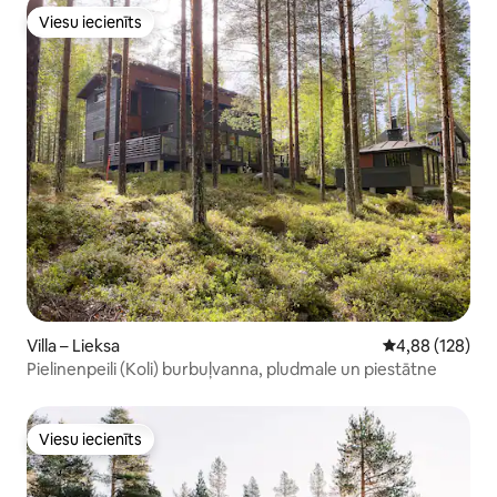
Viesu iecienīts
Viesu iecienīts
Villa – Lieksa
Vidējais vērtēj
4,88 (128)
Pielinenpeili (Koli) burbuļvanna, pludmale un piestātne
Viesu iecienīts
Viesu iecienīts