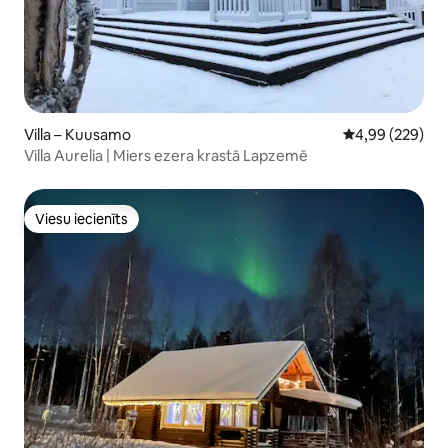
Villa – Kuusamo
Vidējais vērtēj
4,99 (229)
Villa Aurelia | Miers ezera krastā Lapzemē
Viesu iecienīts
Viesu iecienīts