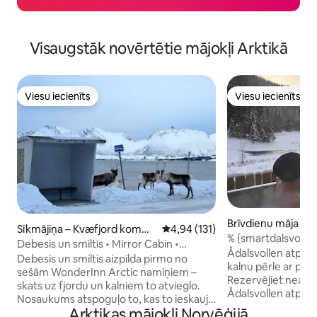
Visaugstāk novērtētie mājokļi Arktikā
Viesu iecienīts
Viesu iecienīts
Viesu iecienīts
Viesu iecienīts
Brīvdienu māja – V
Sīkmājiņa – Kvæfjord komm
Vidējais vērtējums: 4,94 no 5, at
4,94 (131)
% {smartdalsvolle
une
Debesis un smiltis • Mirror Cabin •
Ådalsvollen atpūtas vieta -
WonderInn Arctic
Debesis un smiltis aizpilda pirmo no
kalnu pērle ar pri
sešām WonderInn Arctic namiņiem –
Rezervējiet neaiz
skats uz fjordu un kalniem to atvieglo.
Ådalsvollen atpūtas vietā. N
Nosaukums atspoguļo to, kas to ieskauj:
tā, vai tas ir kopā 
Arktikas mājokļi Norvēģijā
debesis augšā un bālā Kvæfjordas