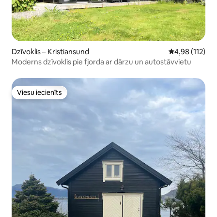
Dzīvoklis – Kristiansund
Vidējais vērtēj
4,98 (112)
Moderns dzīvoklis pie fjorda ar dārzu un autostāvvietu
Viesu iecienīts
Viesu iecienīts