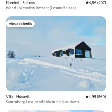
Namiņš – Selfoss
Vidējais vērtēj
4,96 (207)
Island Lakevview Retreat (Losandželosa)
Viesu iecienīts
Viesu iecienīts
Villa – Húsavík
Vidējais vērtēj
4,99 (560)
Svartaborg Luxury Villa klusā ielejā ar skatu