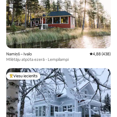
Namiņš – Ivalo
Vidējais vērtēj
4,88 (438)
Mīlētāju atpūta ezerā - Lempilampi
Viesu iecienīts
Populārs viesu iecienīts mājoklis