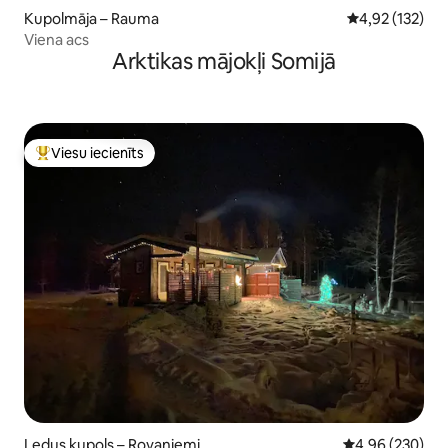
Kupolmāja – Rauma
Vidējais vērtēj
4,92 (132)
Viena acs
Arktikas mājokļi Somijā
Viesu iecienīts
Populārs viesu iecienīts mājoklis
Ledus kupols – Rovaniemi
Vidējais vērtēj
4,96 (230)