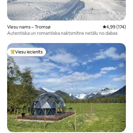
Viesu nams – Tromsø
Vidējais vērtēj
4,99 (174)
Autentiska un romantiska naktsmītne netālu no dabas
Viesu iecienīts
Populārs viesu iecienīts mājoklis