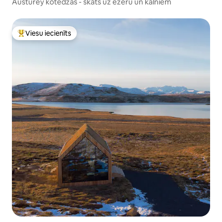
Austurey kotedžas - skats uz ezeru un kalniem
Viesu iecienīts
Populārs viesu iecienīts mājoklis