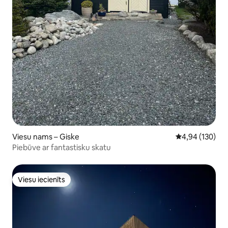
Viesu nams – Giske
Vidējais vērtēj
4,94 (130)
Piebūve ar fantastisku skatu
Viesu iecienīts
Viesu iecienīts