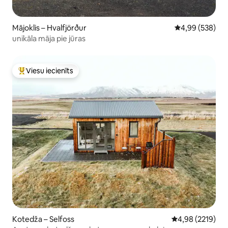
Mājoklis – Hvalfjörður
Vidējais vērtēj
4,99 (538)
unikāla māja pie jūras
Viesu iecienīts
Populārs viesu iecienīts mājoklis
Kotedža – Selfoss
Vidējais vērtēju
4,98 (2219)