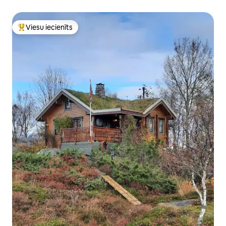
Viesu iecienīts
Populārs viesu iecienīts mājoklis