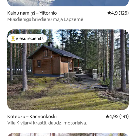
Kalnu namiņš – Ylitornio
Vidējais vērtē
4,9 (126)
Mūsdienīga brīvdienu māja Lapzemē
Viesu iecienīts
Populārs viesu iecienīts mājoklis
Kotedža – Kannonkoski
Vidējais vērtēj
4,92 (191)
Villa Kivijarvi krastā, daudz, motorlaiva.