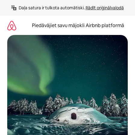
Aizvērt
Daļa satura ir tulkota automātiski. 
Rādīt oriģinālvalodā
un
iet
uz
Piedāvājiet savu mājokli Airbnb platformā
saturu