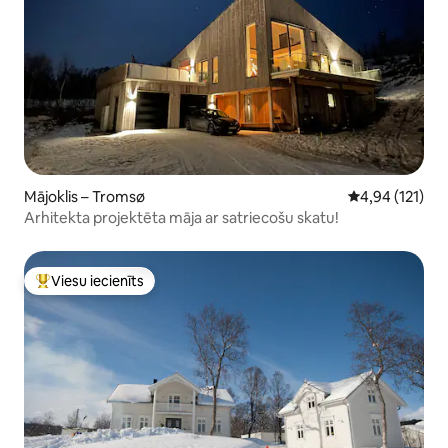
Mājoklis – Tromsø
Vidējais vērtēj
4,94 (121)
Arhitekta projektēta māja ar satriecošu skatu!
Viesu iecienīts
Populārs viesu iecienīts mājoklis