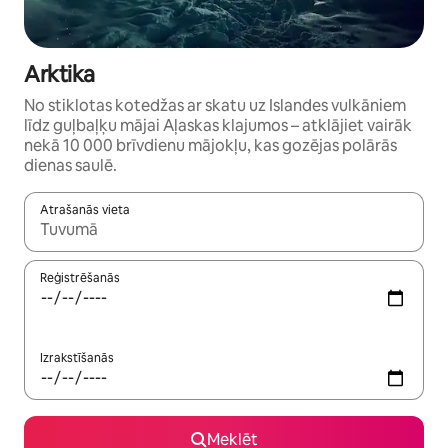
Arktika
No stiklotas kotedžas ar skatu uz Islandes vulkāniem
līdz guļbaļķu mājai Aļaskas klajumos – atklājiet vairāk
nekā 10 000 brīvdienu mājokļu, kas gozējas polārās
dienas saulē.
Atrašanās vieta
Kad rezultāti kļūs pieejami, izmantojiet bultiņu uz augšu un uz le
Reģistrēšanās
Izrakstīšanās
Meklēt