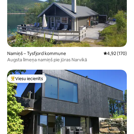
Namiņš – Tysfjord kommune
Vidējais vērtēj
4,92 (170)
Augsta līmeņa namiņš pie jūras Narvikā
Viesu iecienīts
Populārs viesu iecienīts mājoklis