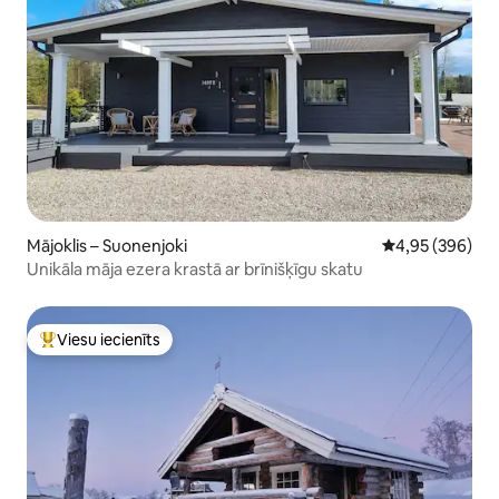
Mājoklis – Suonenjoki
Vidējais vērtēj
4,95 (396)
Unikāla māja ezera krastā ar brīnišķīgu skatu
Viesu iecienīts
Populārs viesu iecienīts mājoklis