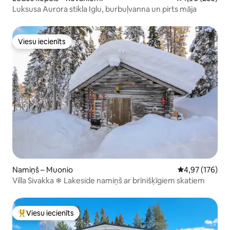
Luksusa Aurora stikla Iglu, burbuļvanna un pirts māja
Viesu iecienīts
Viesu iecienīts
Namiņš – Muonio
Vidējais vērtēj
4,97 (176)
Villa Sivakka ❄ Lakeside namiņš ar brīnišķīgiem skatiem
Viesu iecienīts
Populārs viesu iecienīts mājoklis