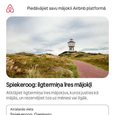
Aizvērt
un
Piedāvājiet savu mājokli Airbnb platformā
iet
uz
saturu
Spiekeroog: ilgtermiņa īres mājokļi
Atklājiet ilgtermiņa īres mājokļus, kuros justies kā
mājās, un rezervējiet tos uz mēnesi vai ilgāk.
Atrašanās vieta
Kad rezultāti kļūs pieejami, izmantojiet bultiņu uz augšu un uz le