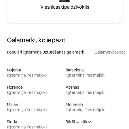
Viesnīcas tipa dzīvoklis
Galamērķi, ko iepazīt
Populāri ilgtermiņa uzturēšanās galamērķi
Galamērķi tepat, 
Ņujorka
Barselona
Ilgtermiņa īres mājokļi
Ilgtermiņa īres mājokļi
Florence
Atēnas
Ilgtermiņa īres mājokļi
Ilgtermiņa īres mājokļi
Maiami
Monreāla
Ilgtermiņa īres mājokļi
Ilgtermiņa īres mājokļi
Sietla
Rādīt vairāk
Ilgtermiņa īres mājokļi