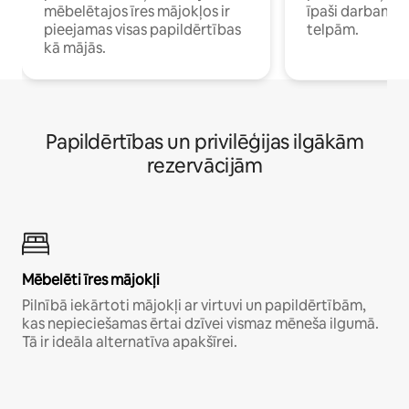
mēbelētajos īres mājokļos ir
īpaši darbam 
pieejamas visas papildērtības
telpām.
kā mājās.
Papildērtības un privilēģijas ilgākām
rezervācijām
Mēbelēti īres mājokļi
Pilnībā iekārtoti mājokļi ar virtuvi un papildērtībām,
kas nepieciešamas ērtai dzīvei vismaz mēneša ilgumā.
Tā ir ideāla alternatīva apakšīrei.