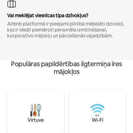
Vai meklējat viesnīcas tipa dzīvokļus?
Airbnb platformā ir pieejami pilnībā mēbelēti dzīvokļi,
kas ir ideāli piemēroti personāla izmitināšanai,
korporatīvo mājokļu un pārcelšanās vajadzībām.
Populāras papildērtības ilgtermiņa īres
mājokļos
Virtuve
Wi-Fi