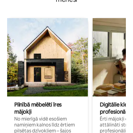
Pilnībā mēbelēti īres
Digitālie klejo
mājokļi
profesionāļi
No mierīgā vidē esošiem
Ērti mājokļi ce
namiņiem kalnos līdz ērtiem
attālināti strā
pilsētas dzīvokļiem – šajos
profesionāļiem 