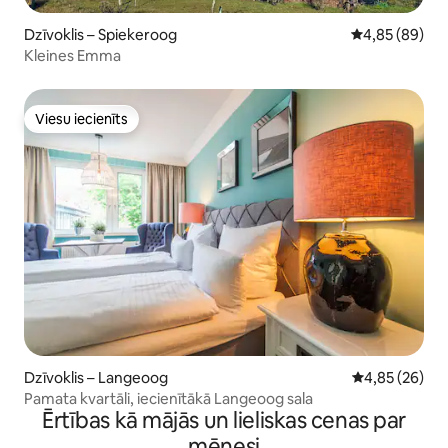
Dzīvoklis – Spiekeroog
Vidējais vērtē
4,85 (89)
Kleines Emma
Viesu iecienīts
Viesu iecienīts
Dzīvoklis – Langeoog
Vidējais vērtē
4,85 (26)
Pamata kvartāli, iecienītākā Langeoog sala
Ērtības kā mājās un lieliskas cenas par
mēnesi