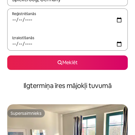
Reģistrēšanās
Izrakstīšanās
Meklēt
Ilgtermiņa īres mājokļi tuvumā
Supersaimnieks
Supersaimnieks