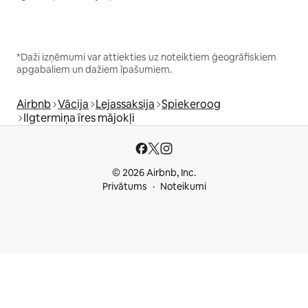
*Daži izņēmumi var attiekties uz noteiktiem ģeogrāfiskiem
apgabaliem un dažiem īpašumiem.
Airbnb
Vācija
Lejassaksija
Spiekeroog
Ilgtermiņa īres mājokļi
© 2026 Airbnb, Inc.
Privātums
Noteikumi