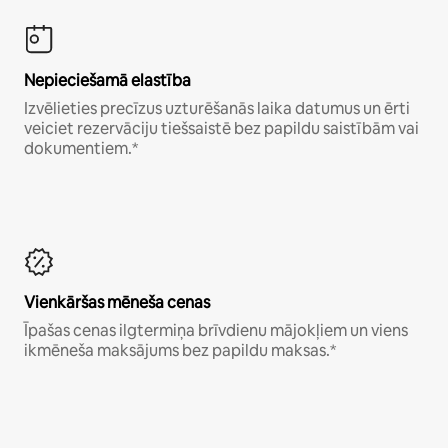
Nepieciešamā elastība
Izvēlieties precīzus uzturēšanās laika datumus un ērti
veiciet rezervāciju tiešsaistē bez papildu saistībām vai
dokumentiem.*
Vienkāršas mēneša cenas
Īpašas cenas ilgtermiņa brīvdienu mājokļiem un viens
ikmēneša maksājums bez papildu maksas.*