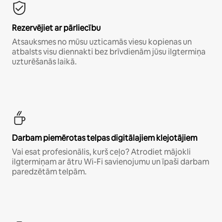
Rezervējiet ar pārliecību
Atsauksmes no mūsu uzticamās viesu kopienas un
atbalsts visu diennakti bez brīvdienām jūsu ilgtermiņa
uzturēšanās laikā.
Darbam piemērotas telpas digitālajiem klejotājiem
Vai esat profesionālis, kurš ceļo? Atrodiet mājokli
ilgtermiņam ar ātru Wi-Fi savienojumu un īpaši darbam
paredzētām telpām.