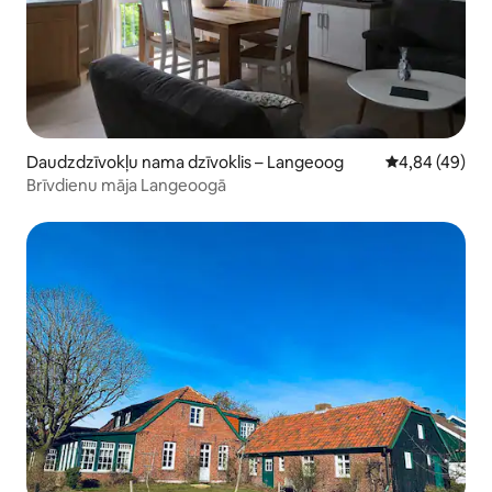
Daudzdzīvokļu nama dzīvoklis – Langeoog
Vidējais vērtē
4,84 (49)
Brīvdienu māja Langeoogā