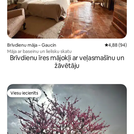
Brīvdienu māja – Gaucín
Vidējais vērtē
4,88 (94)
Māja ar baseinu un lielisku skatu
Brīvdienu īres mājokļi ar veļasmašīnu un
žāvētāju
Viesu iecienīts
Viesu iecienīts