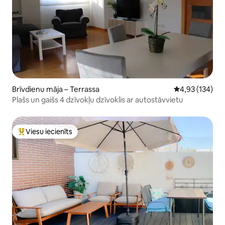
Brīvdienu māja – Terrassa
Vidējais vērtēj
4,93 (134)
Plašs un gaišs 4 dzīvokļu dzīvoklis ar autostāvvietu
Viesu iecienīts
Populārs viesu iecienīts mājoklis