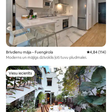
Brīvdienu māja – Fuengirola
Vidējais vērtēj
4,84 (114)
Moderns un mājīgs dzīvoklis ļoti tuvu pludmalei.
Viesu iecienīts
Viesu iecienīts