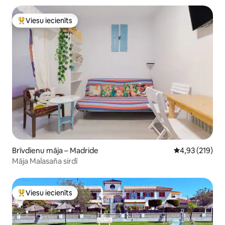
Viesu iecienīts
Populārs viesu iecienīts mājoklis
Brīvdienu māja – Madride
Vidējais vērtēj
4,93 (219)
Māja Malasaña sirdī
Viesu iecienīts
Populārs viesu iecienīts mājoklis