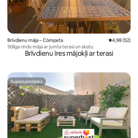
Brīvdienu māja – Cómpeta
Vidējais vērtē
4,98 (52)
Stilīga rindu māja ar jumta terasi un skatu
Brīvdienu īres mājokļi ar terasi
Supersaimnieks
Supersaimnieks