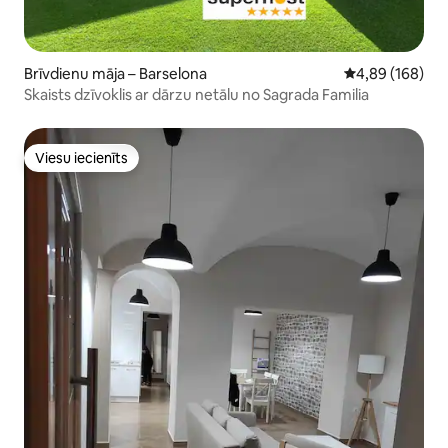
Brīvdienu māja – Barselona
Vidējais vērtēj
4,89 (168)
Skaists dzīvoklis ar dārzu netālu no Sagrada Familia
Viesu iecienīts
Viesu iecienīts