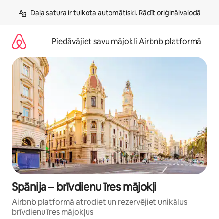
Aizvērt
Daļa satura ir tulkota automātiski. 
Rādīt oriģinālvalodā
un
iet
uz
Piedāvājiet savu mājokli Airbnb platformā
saturu
Spānija – brīvdienu īres mājokļi
Airbnb platformā atrodiet un rezervējiet unikālus
brīvdienu īres mājokļus