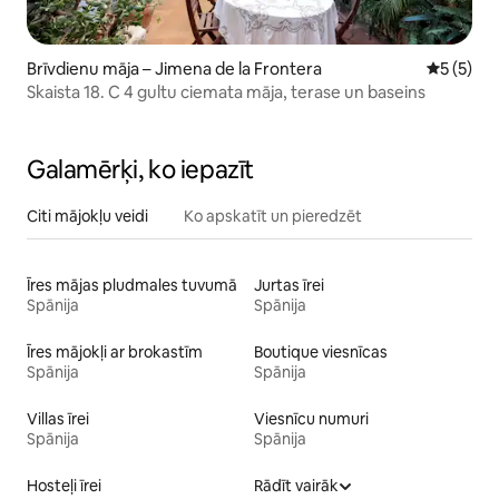
Brīvdienu māja – Jimena de la Frontera
Vidējais 
5 (5)
Skaista 18. C 4 gultu ciemata māja, terase un baseins
Galamērķi, ko iepazīt
Citi mājokļu veidi
Ko apskatīt un pieredzēt
Īres mājas pludmales tuvumā
Jurtas īrei
Spānija
Spānija
Īres mājokļi ar brokastīm
Boutique viesnīcas
Spānija
Spānija
Villas īrei
Viesnīcu numuri
Spānija
Spānija
Hosteļi īrei
Rādīt vairāk