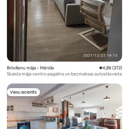
Brīvdienu māja – Mérida
Vidējais vērtēj
4,86 (372)
Skaista māja-centrs-pagalms un bezmaksas autostāvvieta
Viesu iecienīts
Viesu iecienīts