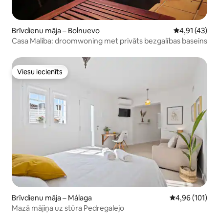
Brīvdienu māja – Bolnuevo
Vidējais vērtē
4,91 (43)
Casa Maliba: droomwoning met privāts bezgalības baseins
Viesu iecienīts
Viesu iecienīts
Brīvdienu māja – Málaga
Vidējais vērtēj
4,96 (101)
Mazā mājiņa uz stūra Pedregalejo