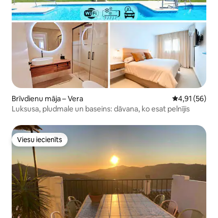
Brīvdienu māja – Vera
Vidējais vērtē
4,91 (56)
Luksusa, pludmale un baseins: dāvana, ko esat pelnījis
Viesu iecienīts
Viesu iecienīts