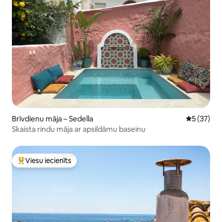
Brīvdienu māja – Sedella
Vidējais vē
5 (37)
Skaista rindu māja ar apsildāmu baseinu
Viesu iecienīts
Populārs viesu iecienīts mājoklis