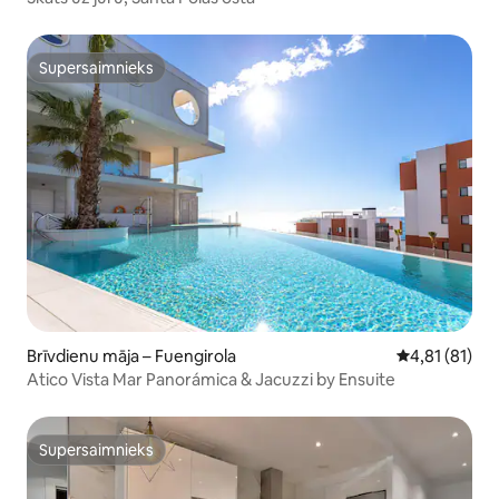
Supersaimnieks
Supersaimnieks
Brīvdienu māja – Fuengirola
Vidējais vērt
4,81 (81)
Atico Vista Mar Panorámica & Jacuzzi by Ensuite
Supersaimnieks
Supersaimnieks