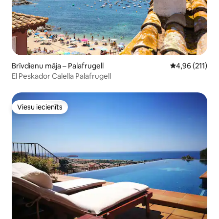
Brīvdienu māja – Palafrugell
Vidējais vērtēj
4,96 (211)
El Peskador Calella Palafrugell
Viesu iecienīts
Viesu iecienīts