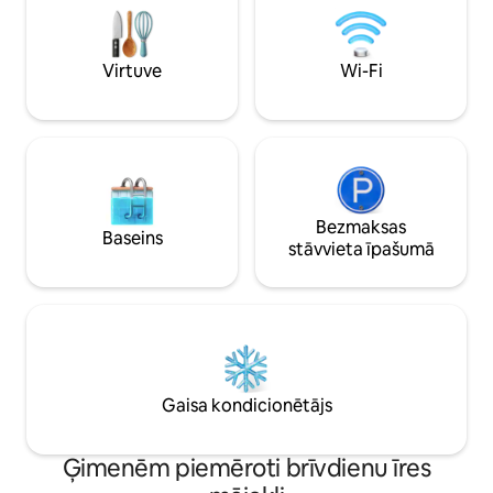
lielveikali, restorā
aprīkota virtuve, pludmales ērtības, SUP
attālumā no Malaga
dēlis pieejams. Pastaiga līdz pludmalei un
pludmalēm
vecpilsētai, veikaliem un restorāniem –
Virtuve
Wi-Fi
nav nepieciešama automašīna
Bezmaksas
Baseins
stāvvieta īpašumā
Gaisa kondicionētājs
Ģimenēm piemēroti brīvdienu īres