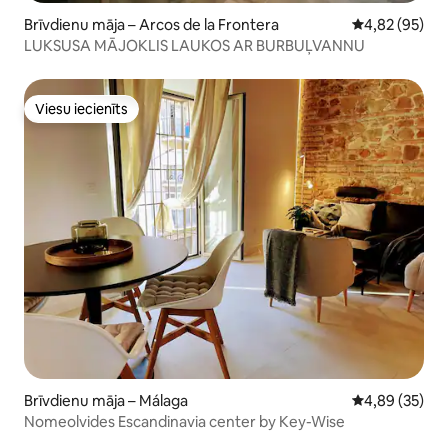
Brīvdienu māja – Arcos de la Frontera
Vidējais vērtē
4,82 (95)
LUKSUSA MĀJOKLIS LAUKOS AR BURBUĻVANNU
Viesu iecienīts
Viesu iecienīts
Brīvdienu māja – Málaga
Vidējais vērtē
4,89 (35)
Nomeolvides Escandinavia center by Key-Wise