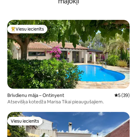
mājokļi
Viesu iecienīts
Populārs viesu iecienīts mājoklis
Brīvdienu māja – Ontinyent
Vidējais vē
5 (39)
Atsevišķa kotedža Marisa Tikai pieaugušajiem.
Viesu iecienīts
Viesu iecienīts