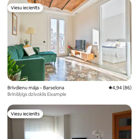
Viesu iecienīts
Viesu iecienīts
Brīvdienu māja – Barselona
Vidējais vērtē
4,94 (86)
Brīnišķīgs dzīvoklis Eixample
Viesu iecienīts
Viesu iecienīts