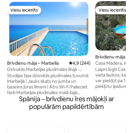
Viesu iecienīts
Viesu iecienīts
Viesu iecienīts
Viesu iecienīts
Brīvdienu māja – 
Casa Madera, kas 
Brīvdienu māja – Marbella
Vidējais vērtējums: 4,9 no 5, at
4,9 (244)
Malaga
Laipni lūgti Casa 
Dzīvoklis Marbeljas pludmales līnijā ·
vieta laukos, kas a
Baseins uz jumta · Skats uz jūru
Studijas tipa dzīvoklis pludmales tuvumā
var piekļūt pa 1,5 
Marbeljā | Jauks skats no jumta un
piekļūtu īpašumam
baseins jūras līmenī | Ātrs Wi-Fi Palieciet
automašīna.) Mīļdzī
tieši Marbeljas pludmales malā šajā
Ideāli piemērots vi
Spānija – brīvdienu īres mājokļi ar
stilīgajā 40 m² lielajā studijā ar sānu skatu
baudīt kalnu privā
uz jūru, King izmēra gultu + dīvāngultu,
populārām papildērtībām
nepieciešamais, la
gaisa kondicionieri, griestu ventilatoru,
ar brīnišķīgu skatu
Smart TV, ātrgaitas Wi-Fi un īpašu darba
Privāta ieeja un a
vietu. Izbaudiet divus baseinus: baseinu
brauciena attālum
jūras līmenī pie smiltīm un jumta baseinu
vietējā Kolmenaras 
ar panorāmas skatu uz Vidusjūru. Pilnībā