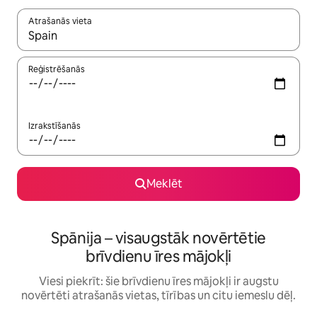
Atrašanās vieta
Kad rezultāti kļūs pieejami, izmantojiet bultiņu uz augšu un uz le
Reģistrēšanās
Izrakstīšanās
Meklēt
Spānija – visaugstāk novērtētie
brīvdienu īres mājokļi
Viesi piekrīt: šie brīvdienu īres mājokļi ir augstu
novērtēti atrašanās vietas, tīrības un citu iemeslu dēļ.