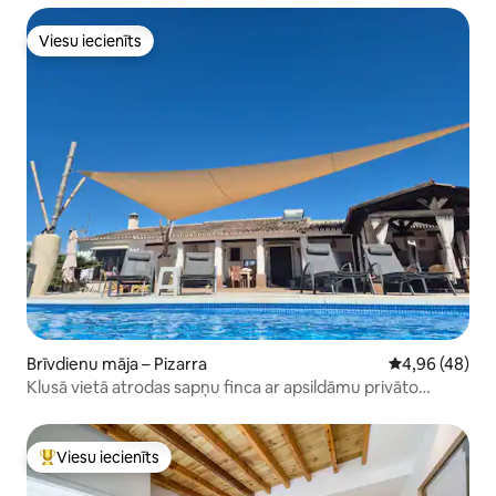
Viesu iecienīts
Viesu iecienīts
Brīvdienu māja – Pizarra
Vidējais vērtē
4,96 (48)
Klusā vietā atrodas sapņu finca ar apsildāmu privāto
baseinu
Viesu iecienīts
Populārs viesu iecienīts mājoklis