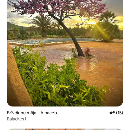
Brīvdienu māja – Albacete
Vidējais v
5 (15)
Baladres I