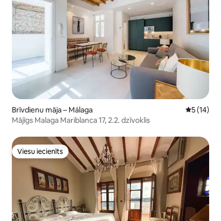
Brīvdienu māja – Málaga
Vidējais v
5 (14)
Mājīgs Malaga Mariblanca 17, 2.2. dzīvoklis
Viesu iecienīts
Viesu iecienīts