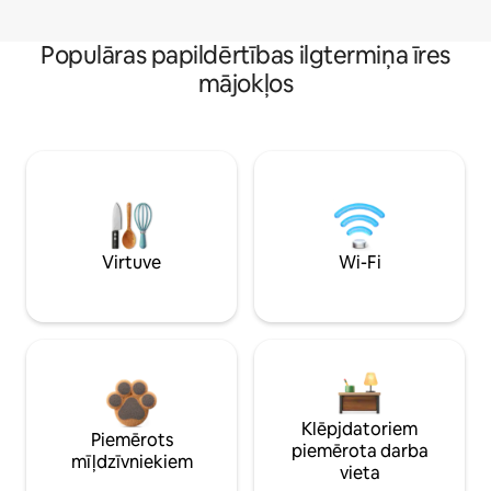
Populāras papildērtības ilgtermiņa īres
mājokļos
Virtuve
Wi-Fi
Klēpjdatoriem
Piemērots
piemērota darba
mīļdzīvniekiem
vieta