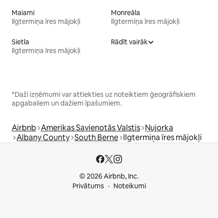
Maiami
Monreāla
Ilgtermiņa īres mājokļi
Ilgtermiņa īres mājokļi
Sietla
Rādīt vairāk
Ilgtermiņa īres mājokļi
*Daži izņēmumi var attiekties uz noteiktiem ģeogrāfiskiem
apgabaliem un dažiem īpašumiem.
Airbnb
Amerikas Savienotās Valstis
Ņujorka
Albany County
South Berne
Ilgtermiņa īres mājokļi
© 2026 Airbnb, Inc.
Privātums
Noteikumi