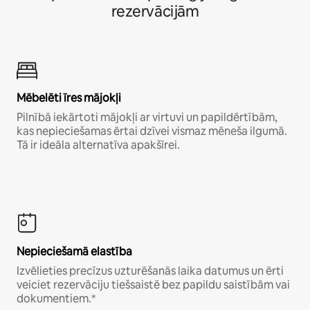
rezervācijām
Mēbelēti īres mājokļi
Pilnībā iekārtoti mājokļi ar virtuvi un papildērtībām,
kas nepieciešamas ērtai dzīvei vismaz mēneša ilgumā.
Tā ir ideāla alternatīva apakšīrei.
Nepieciešamā elastība
Izvēlieties precīzus uzturēšanās laika datumus un ērti
veiciet rezervāciju tiešsaistē bez papildu saistībām vai
dokumentiem.*