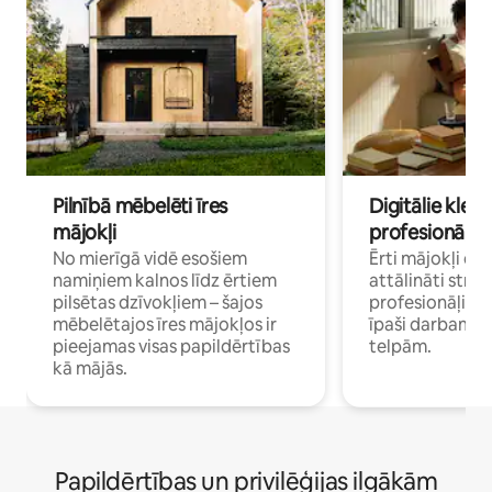
Pilnībā mēbelēti īres
Digitālie klejo
mājokļi
profesionāļi
No mierīgā vidē esošiem
Ērti mājokļi ce
namiņiem kalnos līdz ērtiem
attālināti strā
pilsētas dzīvokļiem – šajos
profesionāļiem 
mēbelētajos īres mājokļos ir
īpaši darbam 
pieejamas visas papildērtības
telpām.
kā mājās.
Papildērtības un privilēģijas ilgākām