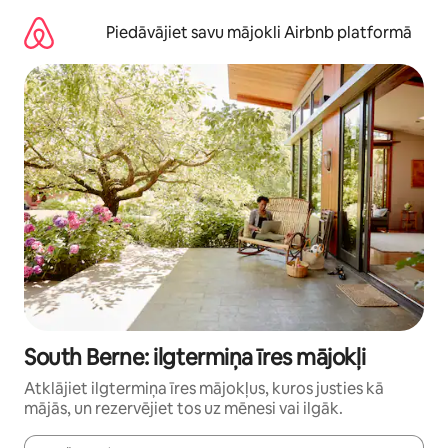
Aizvērt
un
Piedāvājiet savu mājokli Airbnb platformā
iet
uz
saturu
South Berne: ilgtermiņa īres mājokļi
Atklājiet ilgtermiņa īres mājokļus, kuros justies kā
mājās, un rezervējiet tos uz mēnesi vai ilgāk.