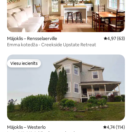
Mājoklis – Rensselaerville
Vidējais vērtē
4,97 (63)
Emma kotedža - Creekside Upstate Retreat
Viesu iecienīts
Viesu iecienīts
Mājoklis – Westerlo
Vidējais vērtē
4,74 (114)