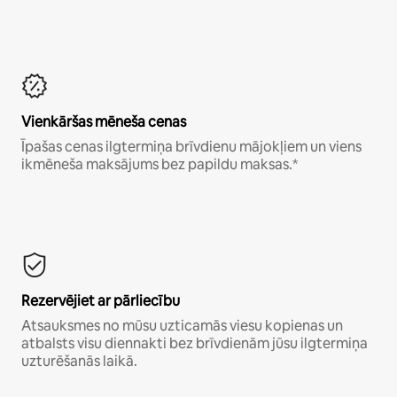
Vienkāršas mēneša cenas
Īpašas cenas ilgtermiņa brīvdienu mājokļiem un viens
ikmēneša maksājums bez papildu maksas.*
Rezervējiet ar pārliecību
Atsauksmes no mūsu uzticamās viesu kopienas un
atbalsts visu diennakti bez brīvdienām jūsu ilgtermiņa
uzturēšanās laikā.