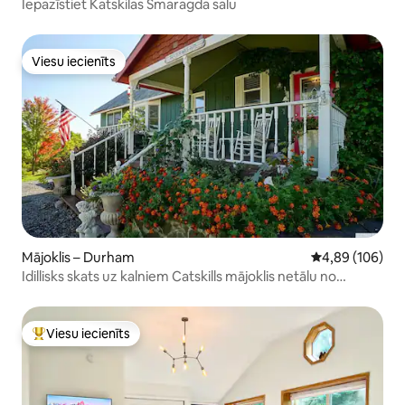
Iepazīstiet Katskilas Smaragda salu
Viesu iecienīts
Viesu iecienīts
Mājoklis – Durham
Vidējais vērtēj
4,89 (106)
Idillisks skats uz kalniem Catskills mājoklis netālu no
Vindhamas
Viesu iecienīts
Populārs viesu iecienīts mājoklis