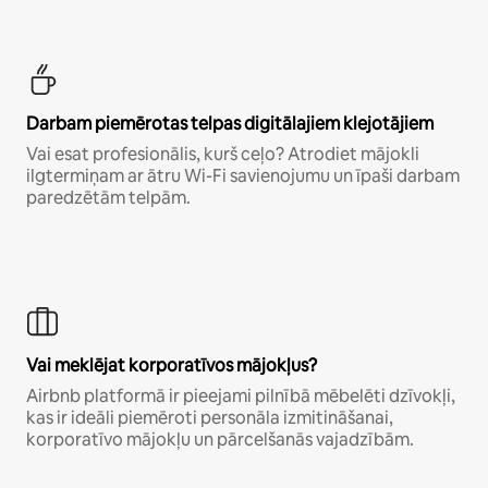
Darbam piemērotas telpas digitālajiem klejotājiem
Vai esat profesionālis, kurš ceļo? Atrodiet mājokli
ilgtermiņam ar ātru Wi-Fi savienojumu un īpaši darbam
paredzētām telpām.
Vai meklējat korporatīvos mājokļus?
Airbnb platformā ir pieejami pilnībā mēbelēti dzīvokļi,
kas ir ideāli piemēroti personāla izmitināšanai,
korporatīvo mājokļu un pārcelšanās vajadzībām.