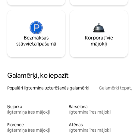
Bezmaksas
Korporatīvie
stāvvieta īpašumā
mājokļi
Galamērķi, ko iepazīt
Populāri ilgtermiņa uzturēšanās galamērķi
Galamērķi tepat, 
Ņujorka
Barselona
Ilgtermiņa īres mājokļi
Ilgtermiņa īres mājokļi
Florence
Atēnas
Ilgtermiņa īres mājokļi
Ilgtermiņa īres mājokļi