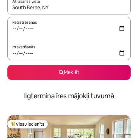
Atrašanās vieta
Kad rezultāti kļūs pieejami, izmantojiet bultiņu uz augšu un uz le
Reģistrēšanās
Izrakstīšanās
Meklēt
Ilgtermiņa īres mājokļi tuvumā
Viesu iecienīts
Populārs viesu iecienīts mājoklis