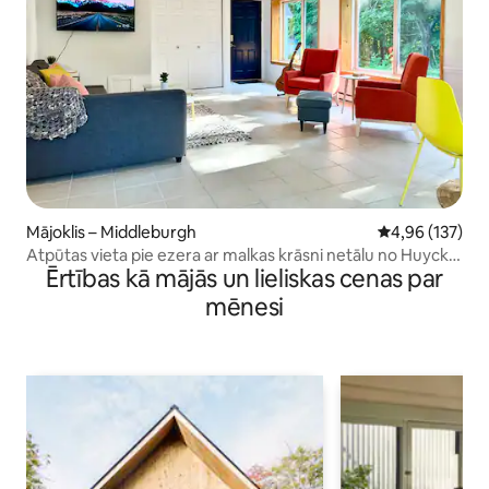
Mājoklis – Middleburgh
Vidējais vērtēj
4,96 (137)
Atpūtas vieta pie ezera ar malkas krāsni netālu no Huyck
Ērtības kā mājās un lieliskas cenas par
Preserve
mēnesi