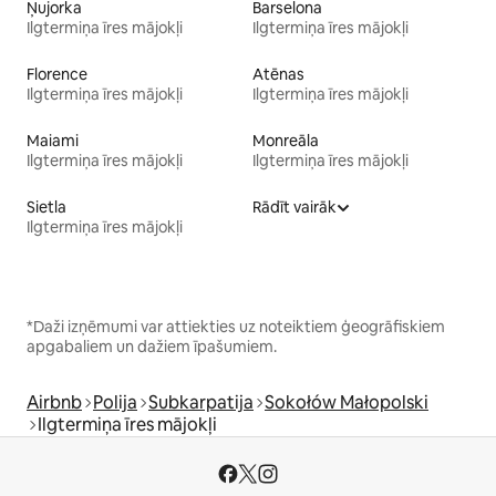
Ņujorka
Barselona
Ilgtermiņa īres mājokļi
Ilgtermiņa īres mājokļi
Florence
Atēnas
Ilgtermiņa īres mājokļi
Ilgtermiņa īres mājokļi
Maiami
Monreāla
Ilgtermiņa īres mājokļi
Ilgtermiņa īres mājokļi
Sietla
Rādīt vairāk
Ilgtermiņa īres mājokļi
*Daži izņēmumi var attiekties uz noteiktiem ģeogrāfiskiem
apgabaliem un dažiem īpašumiem.
Airbnb
Polija
Subkarpatija
Sokołów Małopolski
Ilgtermiņa īres mājokļi