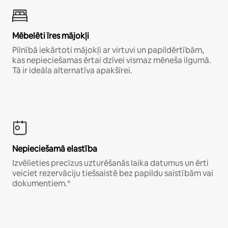
Mēbelēti īres mājokļi
Pilnībā iekārtoti mājokļi ar virtuvi un papildērtībām,
kas nepieciešamas ērtai dzīvei vismaz mēneša ilgumā.
Tā ir ideāla alternatīva apakšīrei.
Nepieciešamā elastība
Izvēlieties precīzus uzturēšanās laika datumus un ērti
veiciet rezervāciju tiešsaistē bez papildu saistībām vai
dokumentiem.*