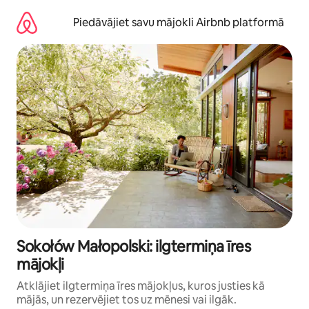
Aizvērt
un
Piedāvājiet savu mājokli Airbnb platformā
iet
uz
saturu
Sokołów Małopolski: ilgtermiņa īres
mājokļi
Atklājiet ilgtermiņa īres mājokļus, kuros justies kā
mājās, un rezervējiet tos uz mēnesi vai ilgāk.