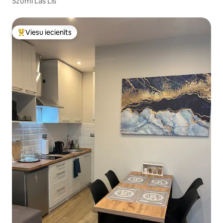
Szumi Las Lis
Viesu iecienīts
Populārs viesu iecienīts mājoklis