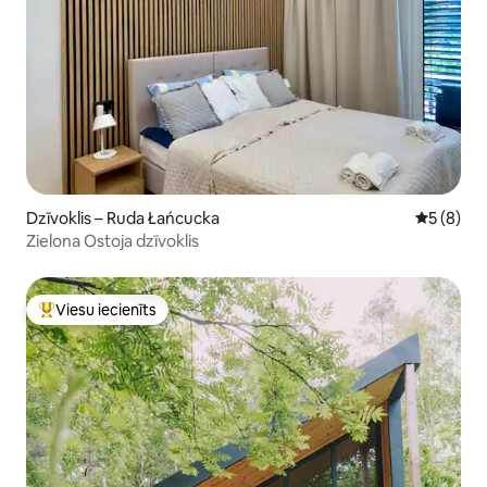
Dzīvoklis – Ruda Łańcucka
Vidējais 
5 (8)
Zielona Ostoja dzīvoklis
Viesu iecienīts
Populārs viesu iecienīts mājoklis