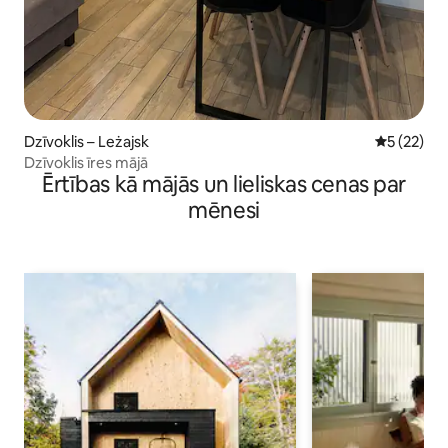
Dzīvoklis – Leżajsk
Vidējais vē
5 (22)
Dzīvoklis īres mājā
Ērtības kā mājās un lieliskas cenas par
mēnesi