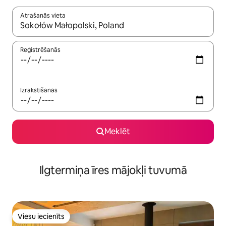
Atrašanās vieta
Kad rezultāti kļūs pieejami, izmantojiet bultiņu uz augšu un uz le
Reģistrēšanās
Izrakstīšanās
Meklēt
Ilgtermiņa īres mājokļi tuvumā
Viesu iecienīts
Viesu iecienīts