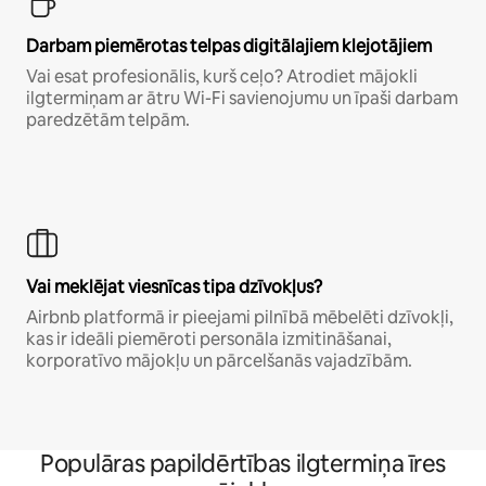
Darbam piemērotas telpas digitālajiem klejotājiem
Vai esat profesionālis, kurš ceļo? Atrodiet mājokli
ilgtermiņam ar ātru Wi-Fi savienojumu un īpaši darbam
paredzētām telpām.
Vai meklējat viesnīcas tipa dzīvokļus?
Airbnb platformā ir pieejami pilnībā mēbelēti dzīvokļi,
kas ir ideāli piemēroti personāla izmitināšanai,
korporatīvo mājokļu un pārcelšanās vajadzībām.
Populāras papildērtības ilgtermiņa īres