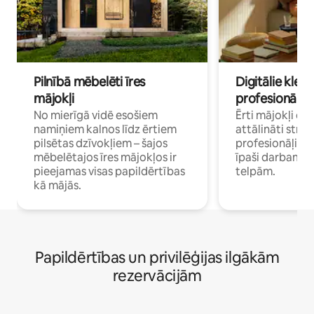
Pilnībā mēbelēti īres
Digitālie klejo
mājokļi
profesionāļi
No mierīgā vidē esošiem
Ērti mājokļi ce
namiņiem kalnos līdz ērtiem
attālināti strā
pilsētas dzīvokļiem – šajos
profesionāļiem 
mēbelētajos īres mājokļos ir
īpaši darbam 
pieejamas visas papildērtības
telpām.
kā mājās.
Papildērtības un privilēģijas ilgākām
rezervācijām