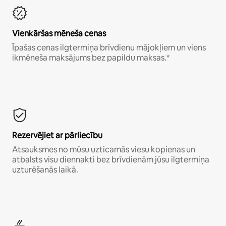
Vienkāršas mēneša cenas
Īpašas cenas ilgtermiņa brīvdienu mājokļiem un viens
ikmēneša maksājums bez papildu maksas.*
Rezervējiet ar pārliecību
Atsauksmes no mūsu uzticamās viesu kopienas un
atbalsts visu diennakti bez brīvdienām jūsu ilgtermiņa
uzturēšanās laikā.