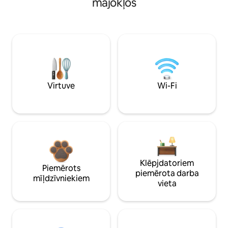
mājokļos
Virtuve
Wi-Fi
Klēpjdatoriem
Piemērots
piemērota darba
mīļdzīvniekiem
vieta