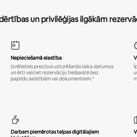
dērtības un privilēģijas ilgākām rezerv
Nepieciešamā elastība
V
Izvēlieties precīzus uzturēšanās laika datumus
Ī
un ērti veiciet rezervāciju tiešsaistē bez
u
papildu saistībām vai dokumentiem.*
m
Darbam piemērotas telpas digitālajiem
V