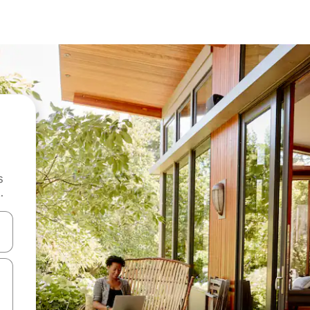
s
.
 augšu un uz leju vai izpētiet tos, pieskaroties ekrānam vai pavelkot pa 