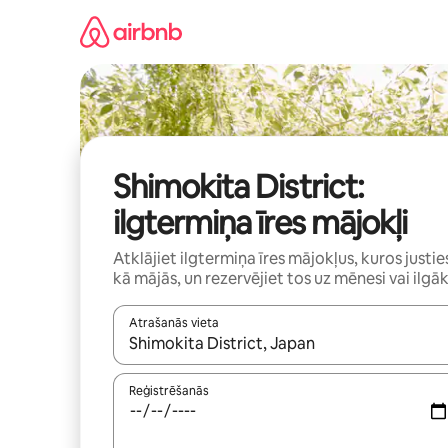
Aizvērt
un
iet
uz
saturu
Shimokita District:
ilgtermiņa īres mājokļi
Atklājiet ilgtermiņa īres mājokļus, kuros justie
kā mājās, un rezervējiet tos uz mēnesi vai ilgāk
Atrašanās vieta
Kad rezultāti kļūs pieejami, izmantojiet bultiņu uz
Reģistrēšanās