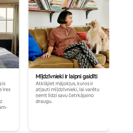
Mīļdzīvnieki ir laipni gaidīti
ķis
Atklājiet mājokļus, kuros ir
e īres
atļauti mīļdzīvnieki, lai varētu
ņemt līdzi savu četrkājaino
dz
draugu.
ām-