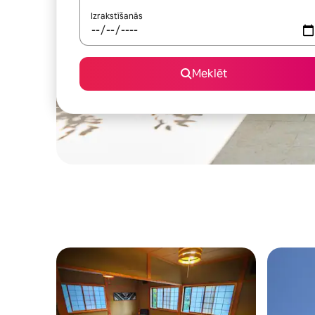
Izrakstīšanās
Meklēt