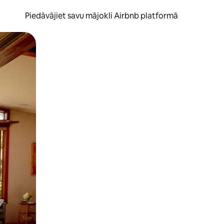
Piedāvājiet savu mājokli Airbnb platformā
to ar pirkstu.