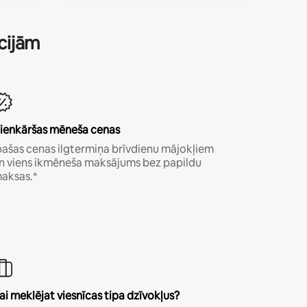
ācijām
ienkāršas mēneša cenas
pašas cenas ilgtermiņa brīvdienu mājokļiem
n viens ikmēneša maksājums bez papildu
aksas.*
ai meklējat viesnīcas tipa dzīvokļus?