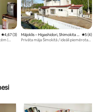
Vidējais vērtējums: 4,67 no 5, atsauksmju skaits: 3
4,67 (3)
Mājoklis – Higashidori, Shimokita D
Vidējais vērtējums
5 (4)
istrict
ītēm |
Privāta māja Šimokitā / ideāli piemērota
ku
grupām
nesi