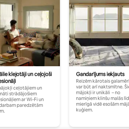
ālie klejotāji un ceļojoši
Gandarījums iekļauts
sionāļi
Reizēm kārotais galamēr
var būt arī naktsmītne. Ši
mājokļi ceļotājiem un
mājokļi ir unikāli – no
ināti strādājošiem
namiņiem klinšu malās lī
sionāļiem ar Wi-Fi un
mierīgā vidē esošām māj
i darbam paredzētām
kuģiem.
ām.