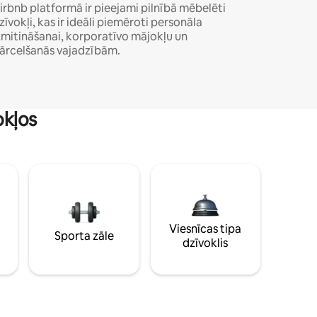
irbnb platformā ir pieejami pilnībā mēbelēti
zīvokļi, kas ir ideāli piemēroti personāla
zmitināšanai, korporatīvo mājokļu un
ārcelšanās vajadzībām.
okļos
Viesnīcas tipa
Sporta zāle
dzīvoklis