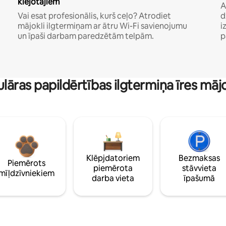
klejotājiem
A
Vai esat profesionālis, kurš ceļo? Atrodiet
d
mājokli ilgtermiņam ar ātru Wi-Fi savienojumu
i
un īpaši darbam paredzētām telpām.
p
lāras papildērtības ilgtermiņa īres māj
Klēpjdatoriem
Bezmaksas
Piemērots
piemērota
stāvvieta
mīļdzīvniekiem
darba vieta
īpašumā