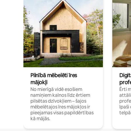
Pilnībā mēbelēti īres
Digit
mājokļi
profe
No mierīgā vidē esošiem
Ērti 
namiņiem kalnos līdz ērtiem
attāl
pilsētas dzīvokļiem – šajos
profe
mēbelētajos īres mājokļos ir
īpaš
pieejamas visas papildērtības
telp
kā mājās.