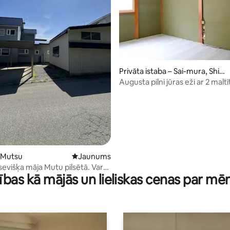
 no 5, atsauksmju skaits: 106
Privāta istaba – Sai-mura, Shim
okita-gun
Augusta pilni jūras eži ar 2 malt
Yuzukiso, Sai-muras un zvejnie
mājoklis
– Mutsu
Jauns mājoklis
Jaunums
sevišķa māja Mutu pilsētā. Var
ības kā mājās un lieliskas cenas par mē
 cilvēkus, 3 vannas,
ieta 4 automašīnām, 20
īdz pilsētas centram, 10 minūtes
ato stacijai.