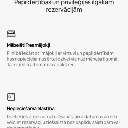
Papildērtības un privilēģijas ilgākām
rezervācijām
Mēbelēti īres mājokļi
Pilnībā iekārtoti mājokļi ar virtuvi un papildērtībām,
kas nepieciešamas ērtai dzīvei vismaz mēneša ilgumā.
Tā ir ideāla alternatīva apakšīrei.
Nepieciešamā elastība
Izvēlieties precīzus uzturēšanās laika datumus un ērti
veiciet rezervāciju tiešsaistē bez papildu saistībām vai