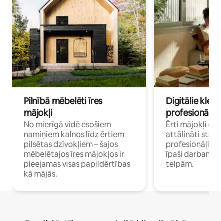
Pilnībā mēbelēti īres
Digitālie klejo
mājokļi
profesionāļi
No mierīgā vidē esošiem
Ērti mājokļi ce
namiņiem kalnos līdz ērtiem
attālināti strā
pilsētas dzīvokļiem – šajos
profesionāļiem 
mēbelētajos īres mājokļos ir
īpaši darbam 
pieejamas visas papildērtības
telpām.
kā mājās.