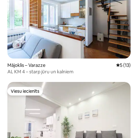
Mājoklis – Varazze
Vidējais v
5 (13)
AL KM 4 – starp jūru un kalniem
Viesu iecienīts
Viesu iecienīts