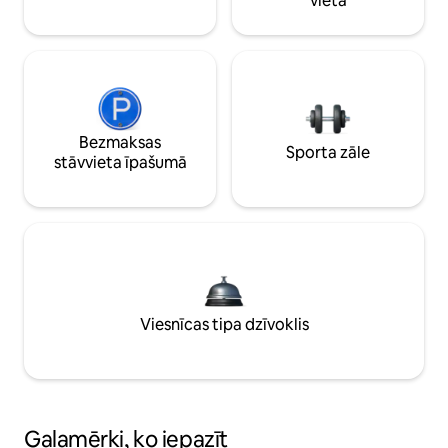
vieta
Bezmaksas
Sporta zāle
stāvvieta īpašumā
Viesnīcas tipa dzīvoklis
Galamērķi, ko iepazīt