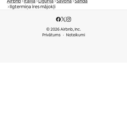
Airbnb
Itālija
Ligūrija
Savona
Sanda
Ilgtermiņa īres mājokļi
© 2026 Airbnb, Inc.
Privātums
Noteikumi