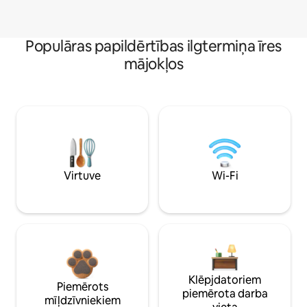
Populāras papildērtības ilgtermiņa īres
mājokļos
Virtuve
Wi-Fi
Klēpjdatoriem
Piemērots
piemērota darba
mīļdzīvniekiem