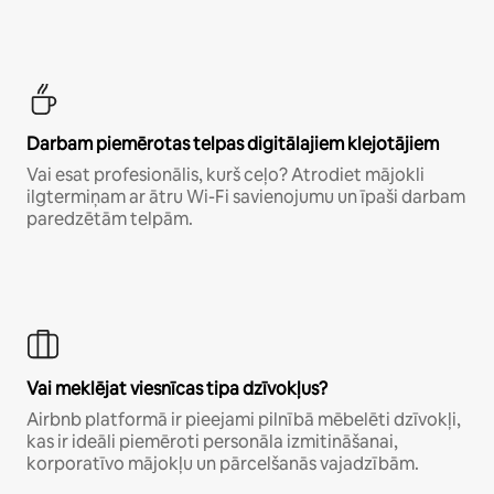
Darbam piemērotas telpas digitālajiem klejotājiem
Vai esat profesionālis, kurš ceļo? Atrodiet mājokli
ilgtermiņam ar ātru Wi-Fi savienojumu un īpaši darbam
paredzētām telpām.
Vai meklējat viesnīcas tipa dzīvokļus?
Airbnb platformā ir pieejami pilnībā mēbelēti dzīvokļi,
kas ir ideāli piemēroti personāla izmitināšanai,
korporatīvo mājokļu un pārcelšanās vajadzībām.