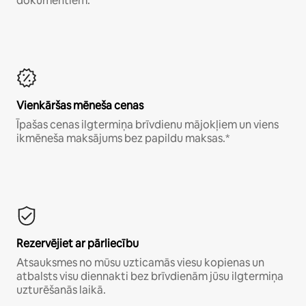
dokumentiem.*
Vienkāršas mēneša cenas
Īpašas cenas ilgtermiņa brīvdienu mājokļiem un viens
ikmēneša maksājums bez papildu maksas.*
Rezervējiet ar pārliecību
Atsauksmes no mūsu uzticamās viesu kopienas un
atbalsts visu diennakti bez brīvdienām jūsu ilgtermiņa
uzturēšanās laikā.