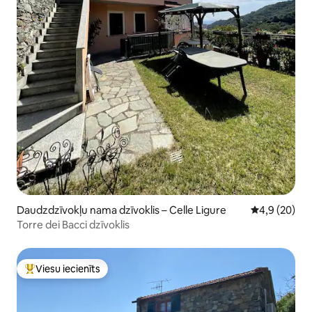
Daudzdzīvokļu nama dzīvoklis – Celle Ligure
Vidējais vērt
4,9 (20)
Torre dei Bacci dzīvoklis
Viesu iecienīts
Populārs viesu iecienīts mājoklis