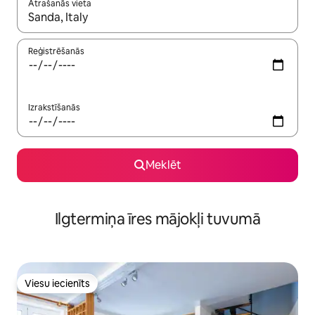
Atrašanās vieta
Kad rezultāti kļūs pieejami, izmantojiet bultiņu uz augšu un uz le
Reģistrēšanās
Izrakstīšanās
Meklēt
Ilgtermiņa īres mājokļi tuvumā
Viesu iecienīts
Viesu iecienīts