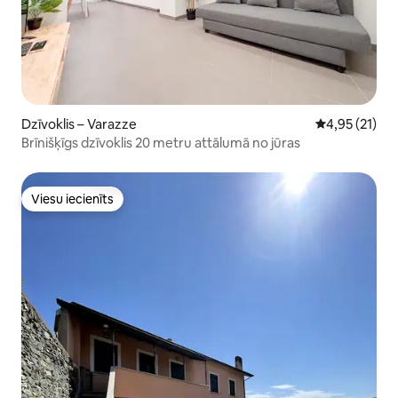
Dzīvoklis – Varazze
Vidējais vērtē
4,95 (21)
Brīnišķīgs dzīvoklis 20 metru attālumā no jūras
Viesu iecienīts
Viesu iecienīts