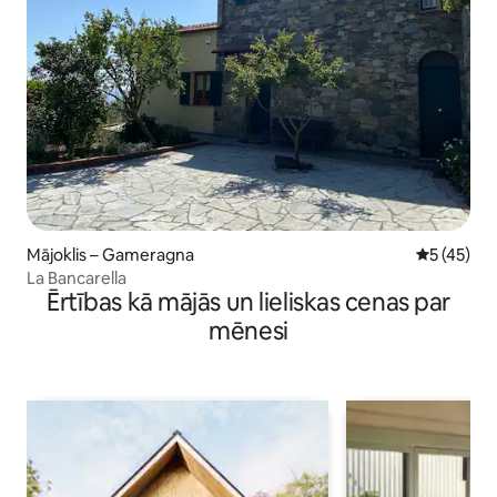
Mājoklis – Gameragna
Vidējais vē
5 (45)
La Bancarella
Ērtības kā mājās un lieliskas cenas par
mēnesi