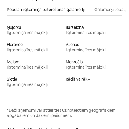
Populāri ilgtermiņa uzturēšanās galamērķi
Galamērķi tepat, 
Ņujorka
Barselona
Ilgtermiņa īres mājokļi
Ilgtermiņa īres mājokļi
Florence
Atēnas
Ilgtermiņa īres mājokļi
Ilgtermiņa īres mājokļi
Maiami
Monreāla
Ilgtermiņa īres mājokļi
Ilgtermiņa īres mājokļi
Sietla
Rādīt vairāk
Ilgtermiņa īres mājokļi
*Daži izņēmumi var attiekties uz noteiktiem ģeogrāfiskiem
apgabaliem un dažiem īpašumiem.