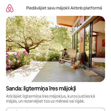
Aizvērt
un
Piedāvājiet savu mājokli Airbnb platformā
iet
uz
saturu
Sanda: ilgtermiņa īres mājokļi
Atklājiet ilgtermiņa īres mājokļus, kuros justies kā
mājās, un rezervējiet tos uz mēnesi vai ilgāk.