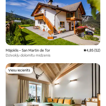
Mājoklis – San Martin de Tor
Vidējais vērtē
4,85 (52)
Dzīvokļu dolomītu midzenis
Viesu iecienīts
Viesu iecienīts