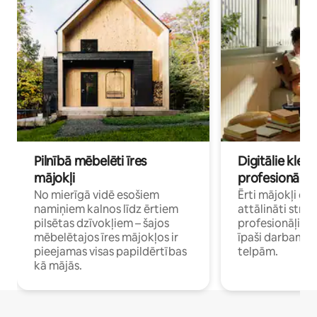
Pilnībā mēbelēti īres
Digitālie klejo
mājokļi
profesionāļi
No mierīgā vidē esošiem
Ērti mājokļi ce
namiņiem kalnos līdz ērtiem
attālināti strā
pilsētas dzīvokļiem – šajos
profesionāļiem 
mēbelētajos īres mājokļos ir
īpaši darbam 
pieejamas visas papildērtības
telpām.
kā mājās.