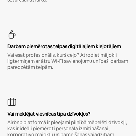
Darbam piemērotas telpas digitālajiem klejotājiem
Vai esat profesionālis, kurš ceļo? Atrodiet mājokli
ilgtermiņam ar ātru Wi-Fi savienojumu un īpaši darbam
paredzētām telpām.
Vai meklējat viesnīcas tipa dzīvokļus?
Airbnb platformā ir pieejami pilnībā mēbelēti dzīvokļi,
kas ir ideāli piemēroti personāla izmitināšanai,
korporatīvo mājokļu un pārcelšanās vajadzībām.