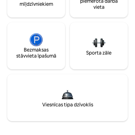
piemērota darba
mīļdzīvniekiem
vieta
Bezmaksas
Sporta zāle
stāvvieta īpašumā
Viesnīcas tipa dzīvoklis