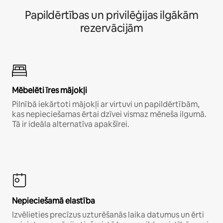
Papildērtības un privilēģijas ilgākām
rezervācijām
Mēbelēti īres mājokļi
Pilnībā iekārtoti mājokļi ar virtuvi un papildērtībām,
kas nepieciešamas ērtai dzīvei vismaz mēneša ilgumā.
Tā ir ideāla alternatīva apakšīrei.
Nepieciešamā elastība
Izvēlieties precīzus uzturēšanās laika datumus un ērti