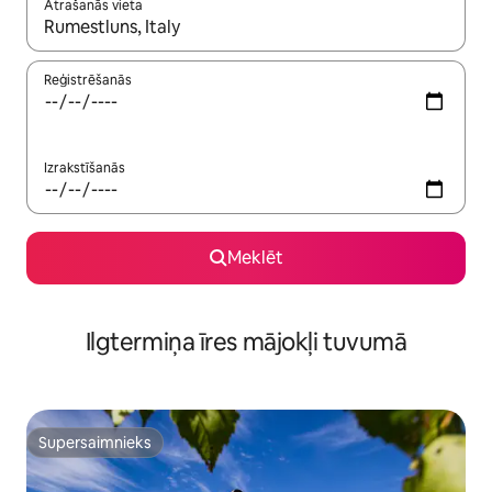
Atrašanās vieta
Kad rezultāti kļūs pieejami, izmantojiet bultiņu uz augšu un uz le
Reģistrēšanās
Izrakstīšanās
Meklēt
Ilgtermiņa īres mājokļi tuvumā
Supersaimnieks
Supersaimnieks