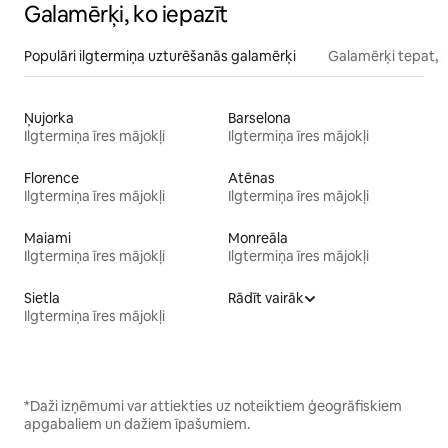
Galamērķi, ko iepazīt
Populāri ilgtermiņa uzturēšanās galamērķi
Galamērķi tepat, 
Ņujorka
Barselona
Ilgtermiņa īres mājokļi
Ilgtermiņa īres mājokļi
Florence
Atēnas
Ilgtermiņa īres mājokļi
Ilgtermiņa īres mājokļi
Maiami
Monreāla
Ilgtermiņa īres mājokļi
Ilgtermiņa īres mājokļi
Sietla
Rādīt vairāk
Ilgtermiņa īres mājokļi
*Daži izņēmumi var attiekties uz noteiktiem ģeogrāfiskiem
apgabaliem un dažiem īpašumiem.