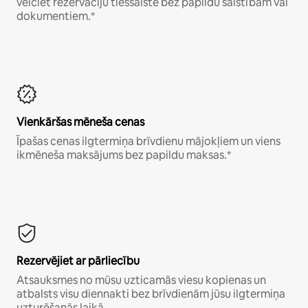
veiciet rezervāciju tiešsaistē bez papildu saistībām vai
dokumentiem.*
Vienkāršas mēneša cenas
Īpašas cenas ilgtermiņa brīvdienu mājokļiem un viens
ikmēneša maksājums bez papildu maksas.*
Rezervējiet ar pārliecību
Atsauksmes no mūsu uzticamās viesu kopienas un
atbalsts visu diennakti bez brīvdienām jūsu ilgtermiņa
uzturēšanās laikā.