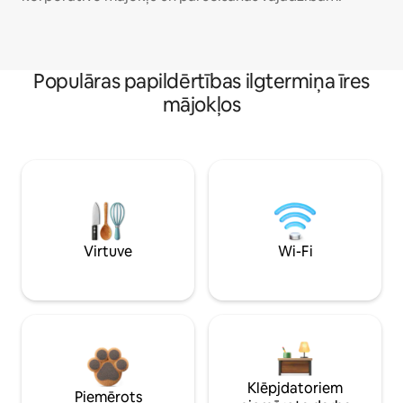
Populāras papildērtības ilgtermiņa īres
mājokļos
Virtuve
Wi-Fi
Klēpjdatoriem
Piemērots