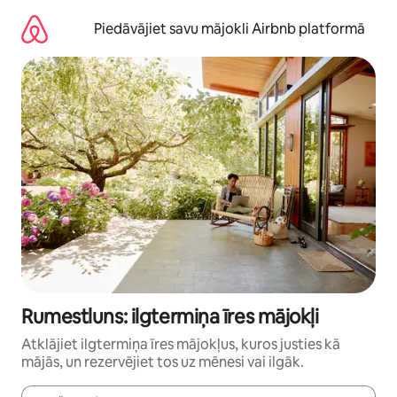
Aizvērt
un
Piedāvājiet savu mājokli Airbnb platformā
iet
uz
saturu
Rumestluns: ilgtermiņa īres mājokļi
Atklājiet ilgtermiņa īres mājokļus, kuros justies kā
mājās, un rezervējiet tos uz mēnesi vai ilgāk.