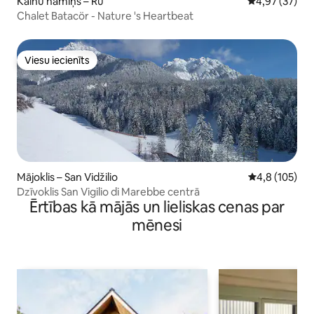
Kalnu namiņš – Ru
Vidējais vērtē
4,97 (37)
Chalet Batacör - Nature 's Heartbeat
Viesu iecienīts
Viesu iecienīts
Mājoklis – San Vidžilio
Vidējais vērtē
4,8 (105)
Dzīvoklis San Vigilio di Marebbe centrā
Ērtības kā mājās un lieliskas cenas par
mēnesi