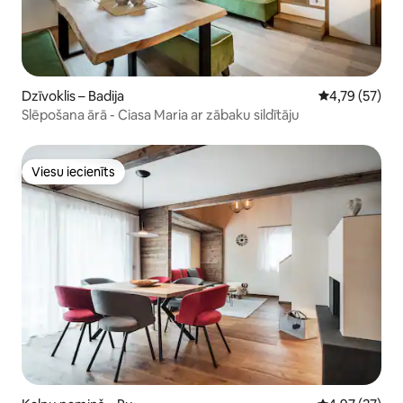
Dzīvoklis – Badija
Vidējais vērtē
4,79 (57)
Slēpošana ārā - Ciasa Maria ar zābaku sildītāju
Viesu iecienīts
Viesu iecienīts