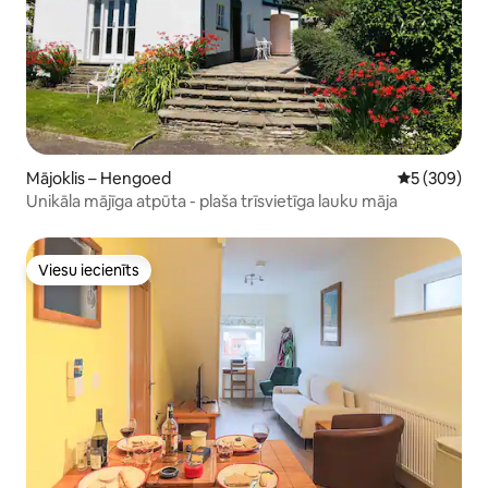
Mājoklis – Hengoed
Vidējais vēr
5 (309)
Unikāla mājīga atpūta - plaša trīsvietīga lauku māja
Viesu iecienīts
Viesu iecienīts