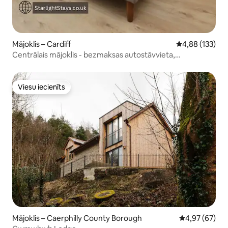
Mājoklis – Cardiff
Vidējais vērtēj
4,88 (133)
Centrālais mājoklis - bezmaksas autostāvvieta,
darbuzņēmējs un brīvdiena
Viesu iecienīts
Viesu iecienīts
Mājoklis – Caerphilly County Borough
Vidējais vērtē
4,97 (67)