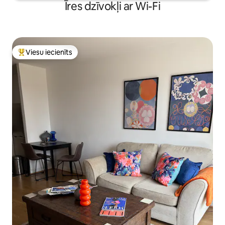
Īres dzīvokļi ar Wi-Fi
Viesu iecienīts
Populārs viesu iecienīts mājoklis