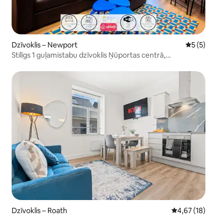
Dzīvoklis – Newport
Vidējais 
5 (5)
Stilīgs 1 guļamistabu dzīvoklis Ņūportas centrā,
RoyalGwentHospital
Dzīvoklis – Roath
Vidējais vērtē
4,67 (18)