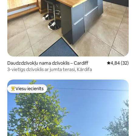
Daudzdzīvokļu nama dzīvoklis – Cardiff
Vidējais vērtē
4,84 (32)
3-vietīgs dzīvoklis ar jumta terasi, Kārdifa
Viesu iecienīts
Populārs viesu iecienīts mājoklis