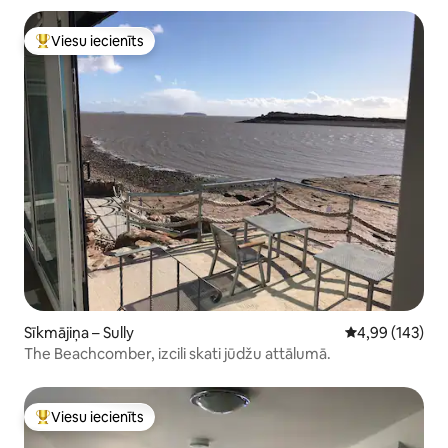
Viesu iecienīts
Populārs viesu iecienīts mājoklis
Sīkmājiņa – Sully
Vidējais vērtēj
4,99 (143)
The Beachcomber, izcili skati jūdžu attālumā.
Viesu iecienīts
Populārs viesu iecienīts mājoklis