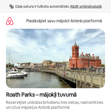
Aizvērt
Daļa satura ir tulkota automātiski. 
Rādīt oriģinālvalodā
un
iet
uz
Piedāvājiet savu mājokli Airbnb platformā
saturu
Roath Parks – mājokļi tuvumā
Rezervējiet unikālas brīvdienu īres vietas, naktsmītnes
un citus mājokļus Airbnb platformā