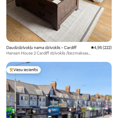
Daudzdzīvokļu nama dzīvoklis – Cardiff
Vidējais vērtēj
4,95 (222)
Hansen House 2 Cardiff dzīvoklis /bezmaksas
autostāvvieta
Viesu iecienīts
Populārs viesu iecienīts mājoklis