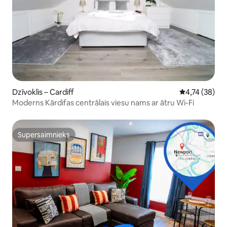
Dzīvoklis – Cardiff
Vidējais vērtē
4,74 (38)
Moderns Kārdifas centrālais viesu nams ar ātru Wi-Fi
Supersaimnieks
Supersaimnieks