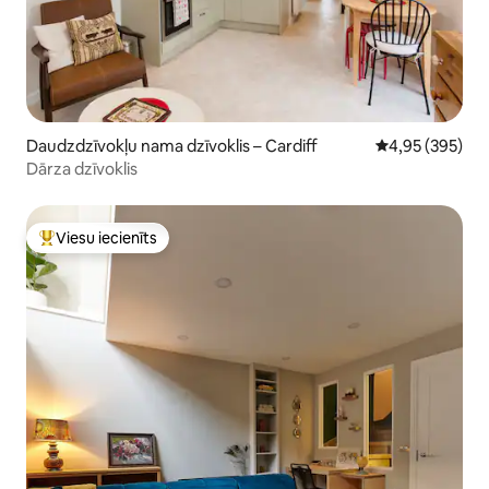
Daudzdzīvokļu nama dzīvoklis – Cardiff
Vidējais vērtēj
4,95 (395)
Dārza dzīvoklis
Viesu iecienīts
Populārs viesu iecienīts mājoklis