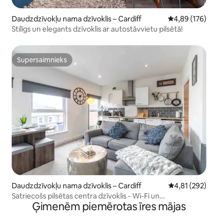
Daudzdzīvokļu nama dzīvoklis – Cardiff
Vidējais vērtēj
4,89 (176)
Stilīgs un elegants dzīvoklis ar autostāvvietu pilsētā!
Supersaimnieks
Supersaimnieks
Daudzdzīvokļu nama dzīvoklis – Cardiff
Vidējais vērtēj
4,81 (292)
Satriecošs pilsētas centra dzīvoklis - Wi-Fi un
Ģimenēm piemērotas īres mājas
autostāvvieta