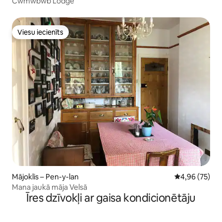
Cwmwbwb Lodge
Viesu iecienīts
Viesu iecienīts
Mājoklis – Pen-y-lan
Vidējais vērtē
4,96 (75)
Mana jaukā māja Velsā
Īres dzīvokļi ar gaisa kondicionētāju