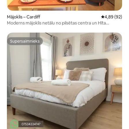
Mājoklis – Cardiff
Vidējais vērtē
4,89 (92)
Moderns mājoklis netālu no pilsētas centra un Hīta
slimnīcas.
Supersaimnieks
Supersaimnieks