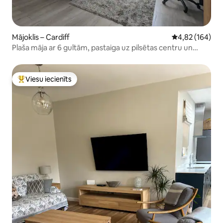
Mājoklis – Cardiff
Vidējais vērtēj
4,82 (164)
Plaša māja ar 6 gultām, pastaiga uz pilsētas centru un
ezeru
Viesu iecienīts
Populārs viesu iecienīts mājoklis