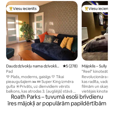
Viesu iecienīts
Viesu iecienīts
Populārs viesu iecienīts mājoklis
Populārs viesu iec
Daudzdzīvokļu nama dzīvoklis
Vidējais vērtējums: 5 no 5, at
5 (278)
Mājoklis – Sully
– Pen-y-lan
Pad
"Reel" kinoteātra 
💚 Plašs, moderns, gaisīgs 💛 Tikai
Revolucionāra māj
pieaugušajiem 🛌 💤 Super King izmēra
kas radīta, vadotie
gulta ☀️Privāts, uz dienvidiem vērsts
filmām un skaņu. J
balkons, kas atrodas 3. (augšējā) stāvā 🍿
vietējais kinoteātr
Roath Parks – tuvumā esoši brīvdienu
Viesu Netflix 🅿️ Plaša bezmaksas
ir īsts pārsteigums! Jūsu rīcībā b
autostāvvieta, kas neatrodas uz ielas. 🚲
pilnīga, visaptvero
īres mājokļi ar populārām papildērtībām
Pieejami 2 velosipēdi – lūdzu, nosūtiet
(augstākās klases)
man ziņojumu 🏡 Mēs dzīvojam blakus,
sistēma, Disney+, N