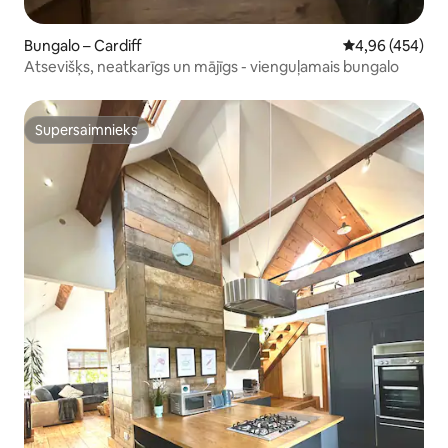
Bungalo – Cardiff
Vidējais vērtēj
4,96 (454)
Atsevišķs, neatkarīgs un mājīgs - vienguļamais bungalo
Supersaimnieks
Supersaimnieks