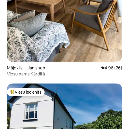
Mājoklis – Llanishen
Vidējais vērtē
4,96 (26)
Viesu nams Kārdifā
Viesu iecienīts
Populārs viesu iecienīts mājoklis