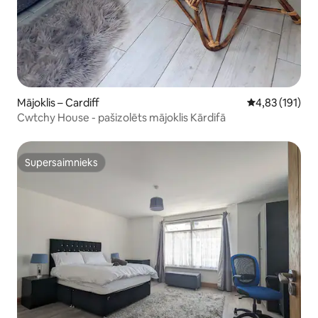
Mājoklis – Cardiff
Vidējais vērtēj
4,83 (191)
Cwtchy House - pašizolēts mājoklis Kārdifā
Supersaimnieks
Supersaimnieks