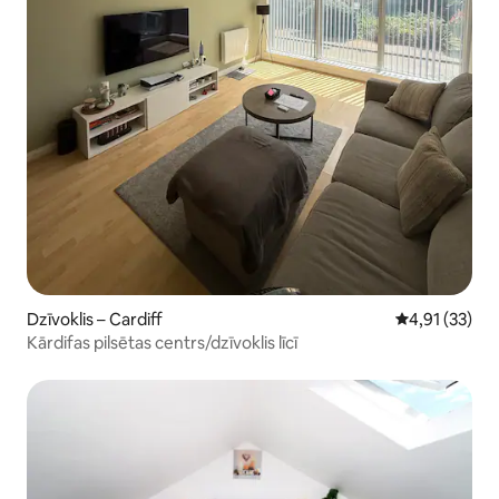
Dzīvoklis – Cardiff
Vidējais vērtē
4,91 (33)
Kārdifas pilsētas centrs/dzīvoklis līcī