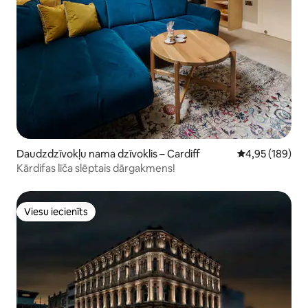
Daudzdzīvokļu nama dzīvoklis – Cardiff
Vidējais vērtēj
4,95 (189)
Kārdifas līča slēptais dārgakmens!
Viesu iecienīts
Viesu iecienīts