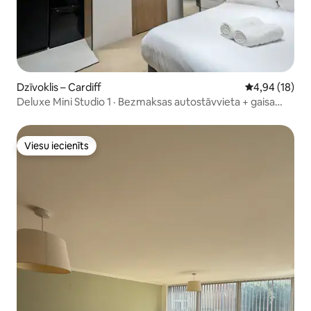
Dzīvoklis – Cardiff
Vidējais vērtē
4,94 (18)
Deluxe Mini Studio 1 · Bezmaksas autostāvvieta + gaisa
kondicionētājs
Viesu iecienīts
Viesu iecienīts