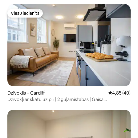
Viesu iecienīts
Viesu iecienīts
Dzīvoklis – Cardiff
Vidējais vērtē
4,85 (40)
Dzīvokļi ar skatu uz pili | 2 guļamistabas | Gaisa
kondicionētājs