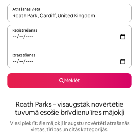
Atrašanās vieta
Kad rezultāti kļūs pieejami, izmantojiet bultiņu uz augšu un uz le
Reģistrēšanās
Izrakstīšanās
Meklēt
Roath Parks – visaugstāk novērtētie
tuvumā esošie brīvdienu īres mājokļi
Viesi piekrīt: šie mājokļi ir augstu novērtēti atrašanās
vietas, tīrības un citās kategorijās.