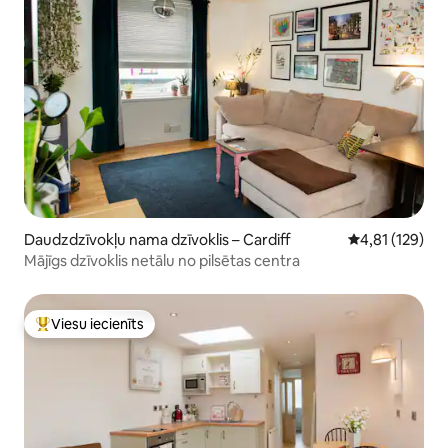
Daudzdzīvokļu nama dzīvoklis – Cardiff
Vidējais vērtēj
4,81 (129)
Mājīgs dzīvoklis netālu no pilsētas centra
Viesu iecienīts
Populārs viesu iecienīts mājoklis