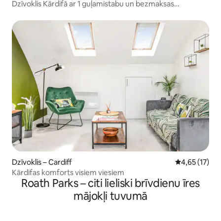
Dzīvoklis Kārdifā ar 1 guļamistabu un bezmaksas
autostāvvietu + maksas spa
Dzīvoklis – Cardiff
Vidējais vērtē
4,65 (17)
Kārdifas komforts visiem viesiem
Roath Parks – citi lieliski brīvdienu īres
mājokļi tuvumā