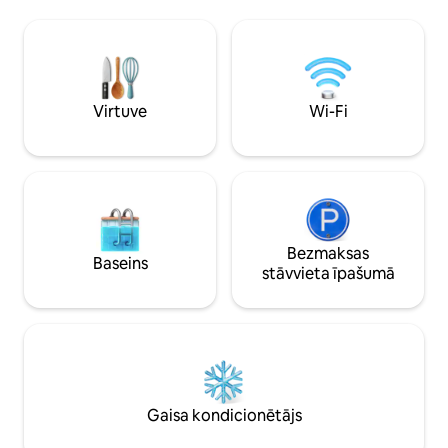
bet cienām jūsu privātumu ❌ nav lifta 📍
YouTube, Prime, Sky
Lai gan tā nav pilsētas centrā, tā atrodas
savu iecienītāko sa
tikai aptuveni 40 minūšu gājiena
personīgais dārzs ar
attālumā, 20 minūšu attālumā ar
izmēra “sanču” gul
autobusu no dzīvokļa, vai viegli
greznā duša, vann
sasniedzama ar automašīnu/Uber 🍔🍟🍦
tualete. Šis NAV A
Virtuve
Wi-Fi
Daudz lielisku vietējo ērtību, kafejnīcu,
pašreģistrēšanos, 
restorānu utt. 🚶‍♀️ Gājiena attālumā no
aprīkojums
Roath Park ezera
Bezmaksas
Baseins
stāvvieta īpašumā
Gaisa kondicionētājs