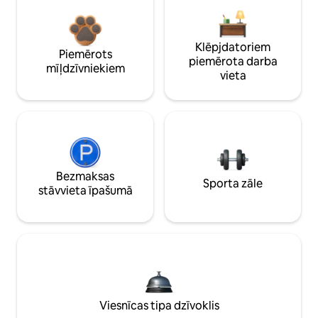
Klēpjdatoriem
Piemērots
piemērota darba
mīļdzīvniekiem
vieta
Bezmaksas
Sporta zāle
stāvvieta īpašumā
Viesnīcas tipa dzīvoklis