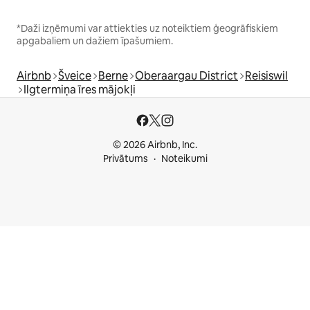
*Daži izņēmumi var attiekties uz noteiktiem ģeogrāfiskiem
apgabaliem un dažiem īpašumiem.
Airbnb
Šveice
Berne
Oberaargau District
Reisiswil
Ilgtermiņa īres mājokļi
© 2026 Airbnb, Inc.
Privātums
Noteikumi