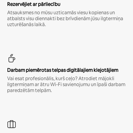
Rezervējiet ar pārliecību
Atsauksmes no mūsu uzticamās viesu kopienas un
atbalsts visu diennakti bez brīvdienām jūsu ilgtermiņa
uzturēšanās laikā.
Darbam piemērotas telpas digitālajiem klejotājiem
Vai esat profesionālis, kurš ceļo? Atrodiet mājokli
ilgtermiņam ar ātru Wi-Fi savienojumu un īpaši darbam
paredzētām telpām.