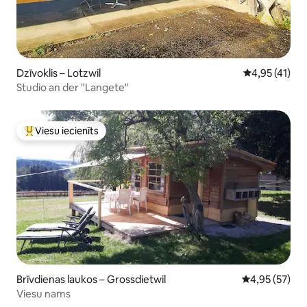
Dzīvoklis – Lotzwil
Vidējais vērtē
4,95 (41)
Studio an der "Langete"
Viesu iecienīts
Populārs viesu iecienīts mājoklis
Brīvdienas laukos – Grossdietwil
Vidējais vērtē
4,95 (57)
Viesu nams