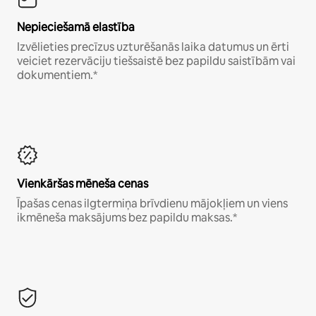
Nepieciešamā elastība
Izvēlieties precīzus uzturēšanās laika datumus un ērti
veiciet rezervāciju tiešsaistē bez papildu saistībām vai
dokumentiem.*
Vienkāršas mēneša cenas
Īpašas cenas ilgtermiņa brīvdienu mājokļiem un viens
ikmēneša maksājums bez papildu maksas.*