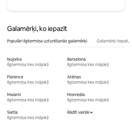
Galamērķi, ko iepazīt
Populāri ilgtermiņa uzturēšanās galamērķi
Galamērķi tepat, 
Ņujorka
Barselona
Ilgtermiņa īres mājokļi
Ilgtermiņa īres mājokļi
Florence
Atēnas
Ilgtermiņa īres mājokļi
Ilgtermiņa īres mājokļi
Maiami
Monreāla
Ilgtermiņa īres mājokļi
Ilgtermiņa īres mājokļi
Sietla
Rādīt vairāk
Ilgtermiņa īres mājokļi