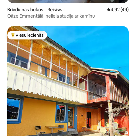
Brīvdienas laukos – Reisiswil
Vidējais vērtē
4,92 (49)
Oāze Emmentālā: neliela studija ar kamīnu
Viesu iecienīts
Populārs viesu iecienīts mājoklis