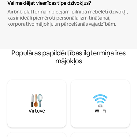
Vai meklējat viesnīcas tipa dzīvokļus?
Airbnb platformā ir pieejami pilnībā mēbelēti dzīvokļi,
kas ir ideāli piemēroti personāla izmitināšanai,
korporatīvo mājokļu un pārcelšanās vajadzībām.
Populāras papildērtības ilgtermiņa īres
mājokļos
Virtuve
Wi-Fi