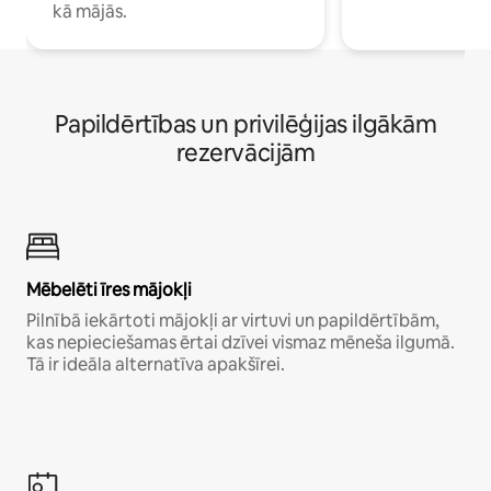
kā mājās.
Papildērtības un privilēģijas ilgākām
rezervācijām
Mēbelēti īres mājokļi
Pilnībā iekārtoti mājokļi ar virtuvi un papildērtībām,
kas nepieciešamas ērtai dzīvei vismaz mēneša ilgumā.
Tā ir ideāla alternatīva apakšīrei.