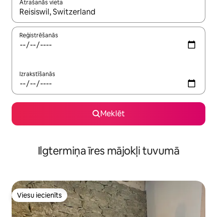
Atrašanās vieta
Kad rezultāti kļūs pieejami, izmantojiet bultiņu uz augšu un uz le
Reģistrēšanās
Izrakstīšanās
Meklēt
Ilgtermiņa īres mājokļi tuvumā
Viesu iecienīts
Viesu iecienīts