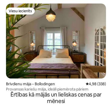
Viesu iecienīts
Viesu iecienīts
Brīvdienu māja – Bollodingen
Vidējais vērtēj
4,98 (338)
Provansas kariešu māja, ideāli piemērota pāriem
Ērtības kā mājās un lieliskas cenas par
mēnesi