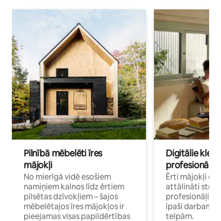
Pilnībā mēbelēti īres
Digitālie klejo
mājokļi
profesionāļi
No mierīgā vidē esošiem
Ērti mājokļi ce
namiņiem kalnos līdz ērtiem
attālināti strā
pilsētas dzīvokļiem – šajos
profesionāļiem 
mēbelētajos īres mājokļos ir
īpaši darbam 
pieejamas visas papildērtības
telpām.