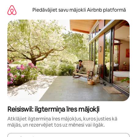
Aizvērt
un
Piedāvājiet savu mājokli Airbnb platformā
iet
uz
saturu
Reisiswil: ilgtermiņa īres mājokļi
Atklājiet ilgtermiņa īres mājokļus, kuros justies kā
mājās, un rezervējiet tos uz mēnesi vai ilgāk.