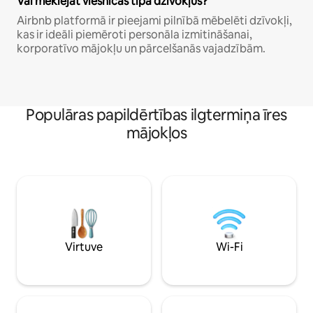
Vai meklējat viesnīcas tipa dzīvokļus?
Airbnb platformā ir pieejami pilnībā mēbelēti dzīvokļi,
kas ir ideāli piemēroti personāla izmitināšanai,
korporatīvo mājokļu un pārcelšanās vajadzībām.
Populāras papildērtības ilgtermiņa īres
mājokļos
Virtuve
Wi-Fi