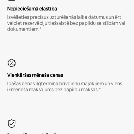
Nepieciešamā elastība
Izvēlieties precīzus uzturēšanās laika datumus un ērti
veiciet rezervāciju tiešsaistē bez papildu saistībām vai
dokumentiem.*
Vienkāršas mēneša cenas
Īpašas cenas ilgtermiņa brīvdienu mājokļiem un viens
ikmēneša maksājums bez papildu maksas.*