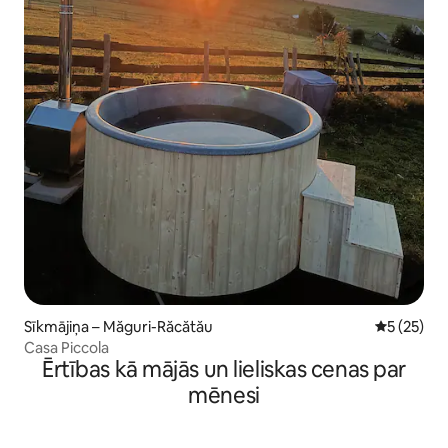
Sīkmājiņa – Măguri-Răcătău
Vidējais vē
5 (25)
Casa Piccola
Ērtības kā mājās un lieliskas cenas par
mēnesi