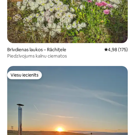
Brīvdienas laukos – Răchițele
Vidējais vērtēj
4,98 (175)
Piedzīvojums kalnu ciematos
Viesu iecienīts
Viesu iecienīts