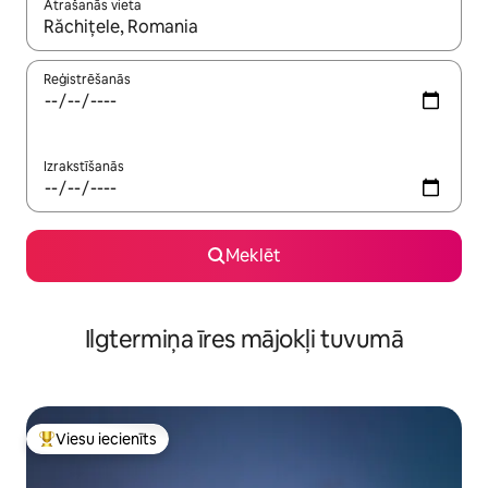
Atrašanās vieta
Kad rezultāti kļūs pieejami, izmantojiet bultiņu uz augšu un uz le
Reģistrēšanās
Izrakstīšanās
Meklēt
Ilgtermiņa īres mājokļi tuvumā
Viesu iecienīts
Populārs viesu iecienīts mājoklis