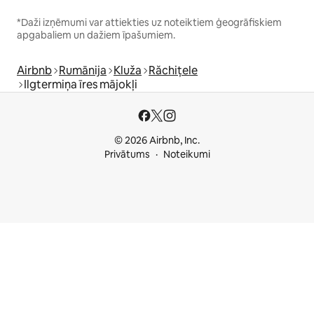
*Daži izņēmumi var attiekties uz noteiktiem ģeogrāfiskiem
apgabaliem un dažiem īpašumiem.
Airbnb
Rumānija
Kluža
Răchițele
Ilgtermiņa īres mājokļi
© 2026 Airbnb, Inc.
Privātums
Noteikumi