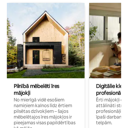
Pilnībā mēbelēti īres
Digitālie klejo
mājokļi
profesionāļi
No mierīgā vidē esošiem
Ērti mājokļi ce
namiņiem kalnos līdz ērtiem
attālināti strā
pilsētas dzīvokļiem – šajos
profesionāļiem 
mēbelētajos īres mājokļos ir
īpaši darbam 
pieejamas visas papildērtības
telpām.