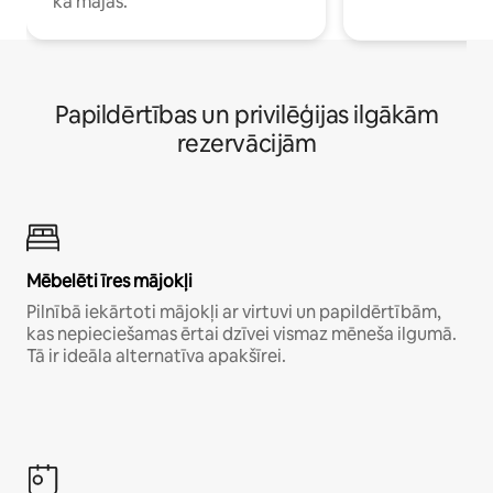
kā mājās.
Papildērtības un privilēģijas ilgākām
rezervācijām
Mēbelēti īres mājokļi
Pilnībā iekārtoti mājokļi ar virtuvi un papildērtībām,
kas nepieciešamas ērtai dzīvei vismaz mēneša ilgumā.
Tā ir ideāla alternatīva apakšīrei.