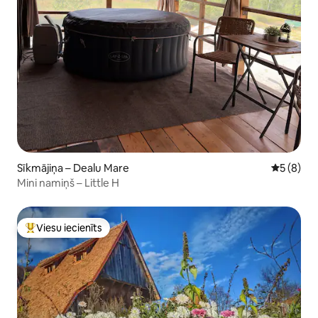
Sīkmājiņa – Dealu Mare
Vidējais 
5 (8)
Mini namiņš – Little H
Viesu iecienīts
Populārs viesu iecienīts mājoklis