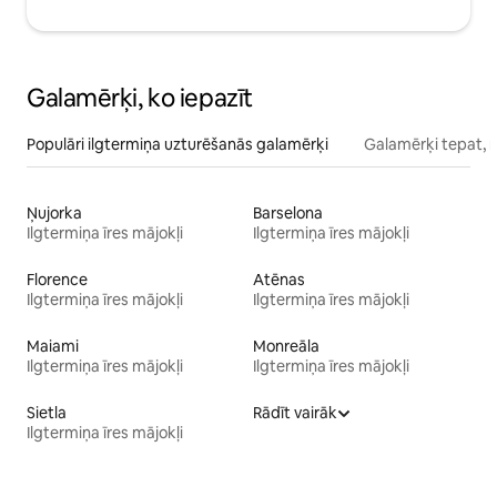
Galamērķi, ko iepazīt
Populāri ilgtermiņa uzturēšanās galamērķi
Galamērķi tepat, 
Ņujorka
Barselona
Ilgtermiņa īres mājokļi
Ilgtermiņa īres mājokļi
Florence
Atēnas
Ilgtermiņa īres mājokļi
Ilgtermiņa īres mājokļi
Maiami
Monreāla
Ilgtermiņa īres mājokļi
Ilgtermiņa īres mājokļi
Sietla
Rādīt vairāk
Ilgtermiņa īres mājokļi