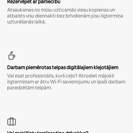
Rezervējiet ar pārliecību
Atsauksmes no mūsu uzticamās viesu kopienas un
atbalsts visu diennakti bez brīvdienām jūsu ilgtermiņa
uzturēšanās laikā.
Darbam piemērotas telpas digitālajiem klejotājiem
Vai esat profesionālis, kurš ceļo? Atrodiet mājokli
ilgtermiņam ar ātru Wi-Fi savienojumu un īpaši darbam
paredzētām telpām.