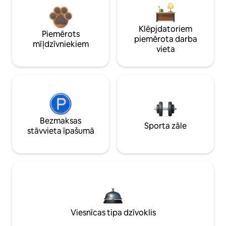
Klēpjdatoriem
Piemērots
piemērota darba
mīļdzīvniekiem
vieta
Bezmaksas
Sporta zāle
stāvvieta īpašumā
Viesnīcas tipa dzīvoklis