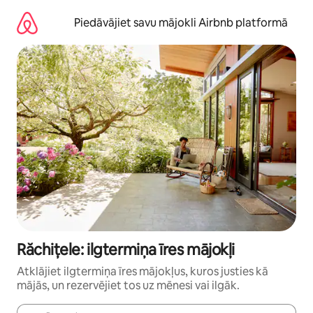
Aizvērt
un
Piedāvājiet savu mājokli Airbnb platformā
iet
uz
saturu
Răchițele: ilgtermiņa īres mājokļi
Atklājiet ilgtermiņa īres mājokļus, kuros justies kā
mājās, un rezervējiet tos uz mēnesi vai ilgāk.