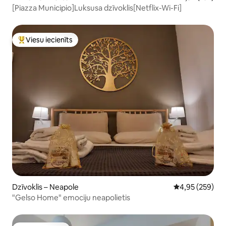
[Piazza Municipio]Luksusa dzīvoklis[Netflix-Wi-Fi]
Viesu iecienīts
Populārs viesu iecienīts mājoklis
Dzīvoklis – Neapole
Vidējais vērtēj
4,95 (259)
"Gelso Home" emociju neapolietis