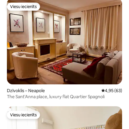
Viesu iecienīts
Viesu iecienīts
Dzīvoklis – Neapole
Vidējais vērtē
4,95 (63)
The Sant'Anna place, luxury flat Quartier Spagnoli
Viesu iecienīts
Viesu iecienīts