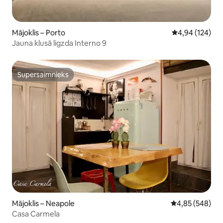
Mājoklis – Porto
Vidējais vērtēj
4,94 (124)
Jauna klusā ligzda Interno 9
Supersaimnieks
Supersaimnieks
Mājoklis – Neapole
Vidējais vērtēj
4,85 (548)
Casa Carmela