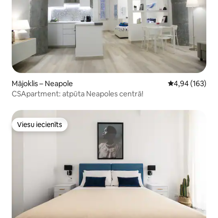
Mājoklis – Neapole
Vidējais vērtēj
4,94 (163)
CSApartment: atpūta Neapoles centrā!
Viesu iecienīts
Viesu iecienīts