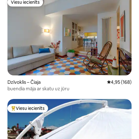
Viesu iecienīts
Viesu iecienīts
Dzīvoklis – Čiaja
Vidējais vērtēj
4,95 (168)
buendia māja ar skatu uz jūru
Viesu iecienīts
Populārs viesu iecienīts mājoklis