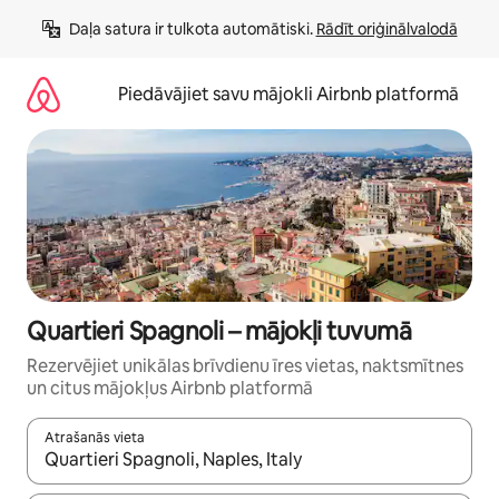
Aizvērt
Daļa satura ir tulkota automātiski. 
Rādīt oriģinālvalodā
un
iet
uz
Piedāvājiet savu mājokli Airbnb platformā
saturu
Quartieri Spagnoli – mājokļi tuvumā
Rezervējiet unikālas brīvdienu īres vietas, naktsmītnes
un citus mājokļus Airbnb platformā
Atrašanās vieta
Kad rezultāti kļūs pieejami, izmantojiet bultiņu uz augšu un uz le