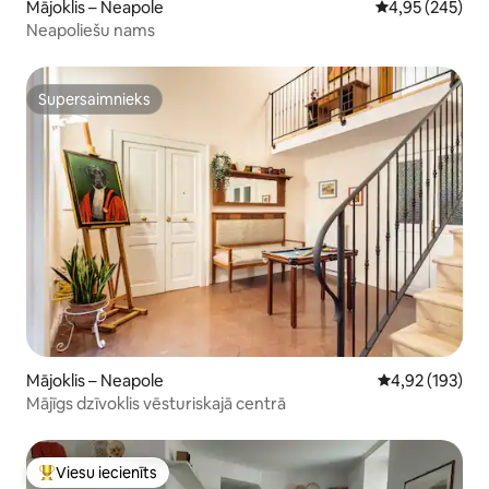
Mājoklis – Neapole
Vidējais vērtēj
4,95 (245)
Neapoliešu nams
Supersaimnieks
Supersaimnieks
Mājoklis – Neapole
Vidējais vērtēj
4,92 (193)
Mājīgs dzīvoklis vēsturiskajā centrā
Viesu iecienīts
Populārs viesu iecienīts mājoklis