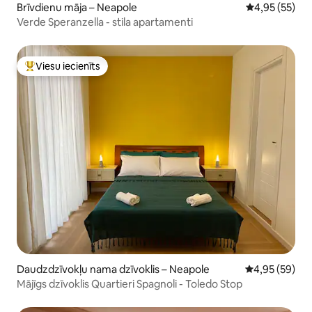
Brīvdienu māja – Neapole
Vidējais vērtē
4,95 (55)
Verde Speranzella - stila apartamenti
Viesu iecienīts
Populārs viesu iecienīts mājoklis
Daudzdzīvokļu nama dzīvoklis – Neapole
Vidējais vērtē
4,95 (59)
Mājīgs dzīvoklis Quartieri Spagnoli - Toledo Stop