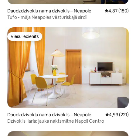
Daudzdzīvokļu nama dzīvoklis – Neapole
Vidējais vērtēj
4,87 (180)
Tufo - māja Neapoles vēsturiskajā sirdī
Viesu iecienīts
Viesu iecienīts
Daudzdzīvokļu nama dzīvoklis – Neapole
Vidējais vērtēj
4,93 (221)
Dzīvoklis Ilaria: jauka naktsmītne Napoli Centro