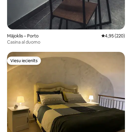
Mājoklis – Porto
Vidējais vērtēj
4,95 (220)
Casina al duomo
Viesu iecienīts
Viesu iecienīts