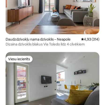
Daudzdzīvokļu nama dzīvoklis – Neapole
Vidējais vērtēj
4,93 (314)
Dizaina dzīvoklis blakus Via Toledo līdz 4 cilvēkiem
Viesu iecienīts
Viesu iecienīts