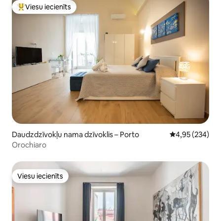
Viesu iecienīts
Populārs viesu iecienīts mājoklis
Daudzdzīvokļu nama dzīvoklis – Porto
Vidējais vērtēj
4,95 (234)
Orochiaro
Viesu iecienīts
Viesu iecienīts