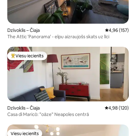
Dzīvoklis – Čiaja
Vidējais vērtēj
4,96 (157)
The Attic 'Panorama' - elpu aizraujošs skats uz līci
Viesu iecienīts
Populārs viesu iecienīts mājoklis
Dzīvoklis – Čiaja
Vidējais vērtēj
4,98 (120)
Casa di Maricò: "oāze" Neapoles centrā
Viesu iecienīts