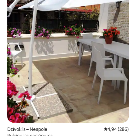
Dzīvoklis – Neapole
Vidējais vērtēj
4,94 (286)
Pulcinellas noslēpums