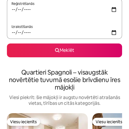
Reģistrēšanās
Izrakstīšanās
Meklēt
Quartieri Spagnoli – visaugstāk
novērtētie tuvumā esošie brīvdienu īres
mājokļi
Viesi piekrīt: šie mājokļi ir augstu novērtēti atrašanās
vietas, tīrības un citās kategorijās.
Viesu iecienīts
Viesu iecienīts
Viesu iecienīts
Viesu iecienīts