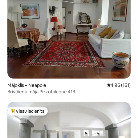
Mājoklis – Neapole
Vidējais vērtēj
4,96 (161)
Brīvdienu māja Pizzofalcone 41B
Viesu iecienīts
Populārs viesu iecienīts mājoklis