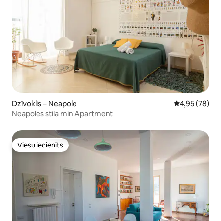
Dzīvoklis – Neapole
Vidējais vērtē
4,95 (78)
Neapoles stila miniApartment
Viesu iecienīts
Viesu iecienīts