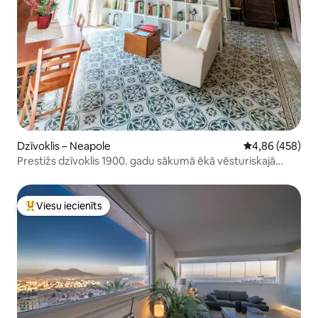
Dzīvoklis – Neapole
Vidējais vērtēj
4,86 (458)
Prestižs dzīvoklis 1900. gadu sākumā ēkā vēsturiskajā
centrā
Viesu iecienīts
Populārs viesu iecienīts mājoklis