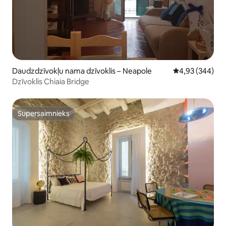
Daudzdzīvokļu nama dzīvoklis – Neapole
Vidējais vērtēj
4,93 (344)
Dzīvoklis Chiaia Bridge
Supersaimnieks
Supersaimnieks