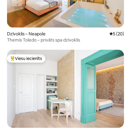
Dzīvoklis – Neapole
Vidējais vē
5 (20)
Themis Toledo – privāts spa dzīvoklis
Viesu iecienīts
Populārs viesu iecienīts mājoklis