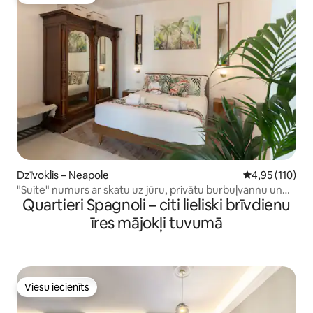
Viesu iecienīts
Dzīvoklis – Neapole
Vidējais vērtēj
4,95 (110)
"Suite" numurs ar skatu uz jūru, privātu burbuļvannu un
Quartieri Spagnoli – citi lieliski brīvdienu
terasi
īres mājokļi tuvumā
Viesu iecienīts
Viesu iecienīts