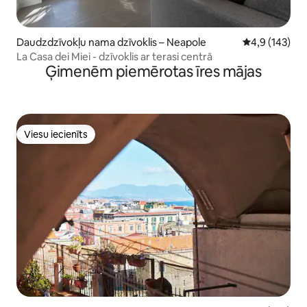
Daudzdzīvokļu nama dzīvoklis – Neapole
Vidējais vērtē
4,9 (143)
La Casa dei Miei - dzīvoklis ar terasi centrā
Ģimenēm piemērotas īres mājas
Viesu iecienīts
Viesu iecienīts