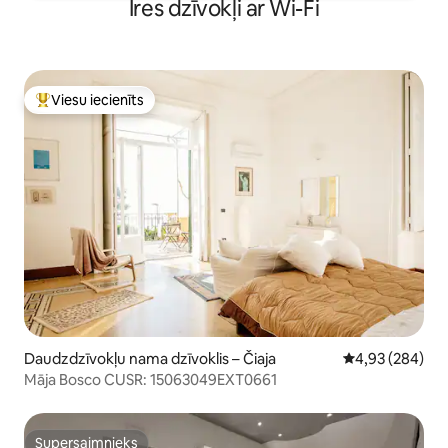
Īres dzīvokļi ar Wi-Fi
Viesu iecienīts
Populārs viesu iecienīts mājoklis
Daudzdzīvokļu nama dzīvoklis – Čiaja
Vidējais vērtēj
4,93 (284)
Māja Bosco CUSR: 15063049EXT0661
Supersaimnieks