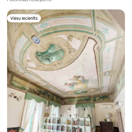
Viesu iecienīts
Viesu iecienīts