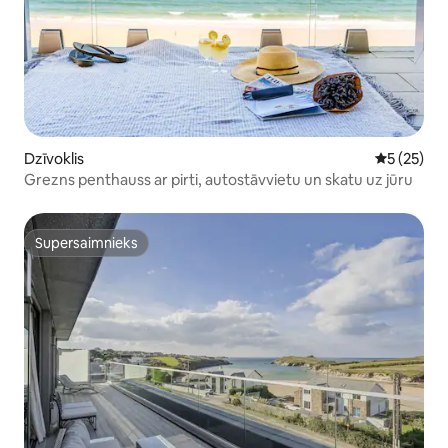
Dzīvoklis
Vidējais vē
5 (25)
Grezns penthauss ar pirti, autostāvvietu un skatu uz jūru
Supersaimnieks
Supersaimnieks