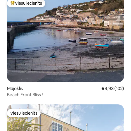
Viesu iecienīts
Populārs viesu iecienīts mājoklis
Mājoklis
Vidējais vērtēj
4,93 (102)
Beach Front Bliss !
Viesu iecienīts
Viesu iecienīts