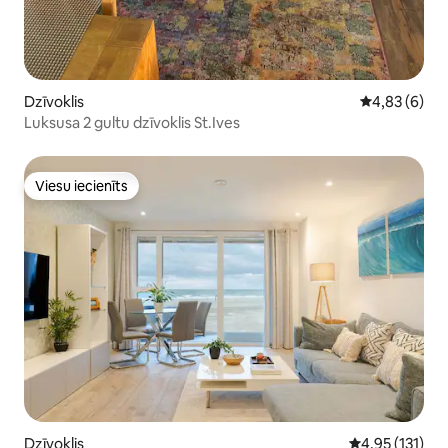
Dzīvoklis
Vidējais vērt
4,83 (6)
Luksusa 2 gultu dzīvoklis St.Ives
Viesu iecienīts
Viesu iecienīts
Dzīvoklis
Vidējais vērtē
4,95 (131)