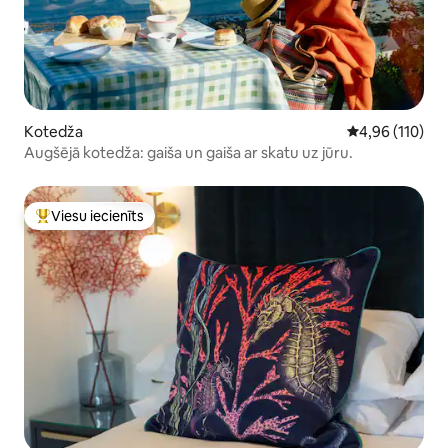
Kotedža
Vidējais vērtēj
4,96 (110)
Augšējā kotedža: gaiša un gaiša ar skatu uz jūru.
Viesu iecienīts
Populārs viesu iecienīts mājoklis