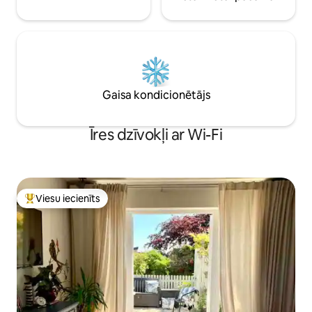
Gaisa kondicionētājs
Īres dzīvokļi ar Wi-Fi
Viesu iecienīts
Populārs viesu iecienīts mājoklis