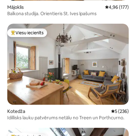
Mājoklis
Vidējais vērtēj
4,96 (177)
Balkona studija. Orientieris St. Ives īpašums
Viesu iecienīts
Populārs viesu iecienīts mājoklis
Kotedža
Vidējais vēr
5 (236)
Idillisks lauku patvērums netālu no Treen un Porthcurno.