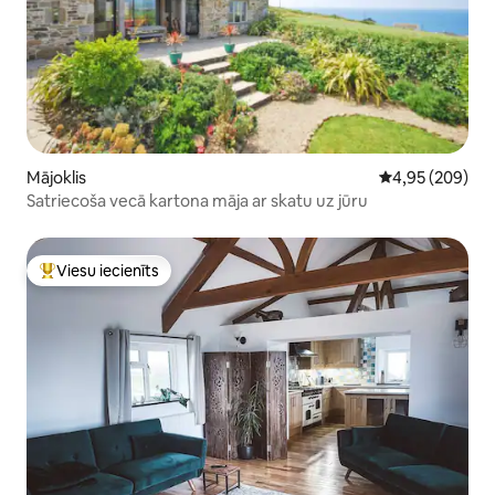
Mājoklis
Vidējais vērtēj
4,95 (209)
Satriecoša vecā kartona māja ar skatu uz jūru
Viesu iecienīts
Populārs viesu iecienīts mājoklis