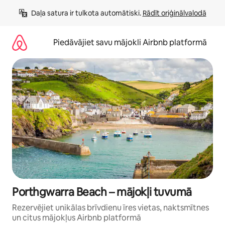
Aizvērt
Daļa satura ir tulkota automātiski. 
Rādīt oriģinālvalodā
un
iet
uz
Piedāvājiet savu mājokli Airbnb platformā
saturu
Porthgwarra Beach – mājokļi tuvumā
Rezervējiet unikālas brīvdienu īres vietas, naktsmītnes
un citus mājokļus Airbnb platformā