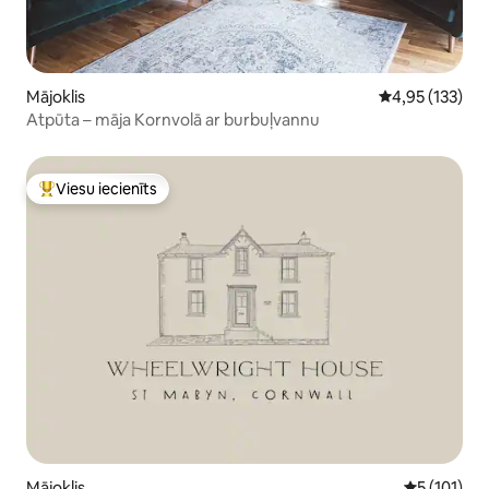
Mājoklis
Vidējais vērtēj
4,95 (133)
Atpūta – māja Kornvolā ar burbuļvannu
Viesu iecienīts
Populārs viesu iecienīts mājoklis
Mājoklis
Vidējais vē
5 (101)