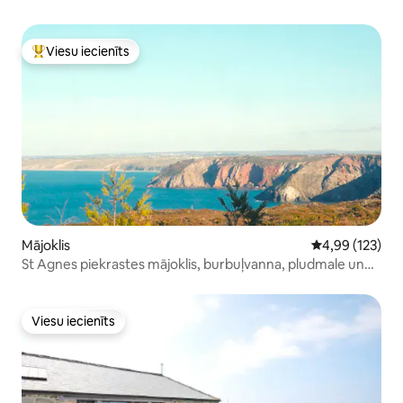
Viesu iecienīts
Populārs viesu iecienīts mājoklis
Mājoklis
Vidējais vērtēj
4,99 (123)
St Agnes piekrastes mājoklis, burbuļvanna, pludmale un
krogi
Viesu iecienīts
Viesu iecienīts