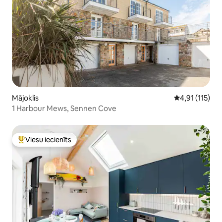
Mājoklis
Vidējais vērtē
4,91 (115)
1 Harbour Mews, Sennen Cove
Viesu iecienīts
Populārs viesu iecienīts mājoklis