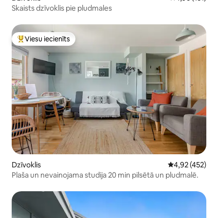
Skaists dzīvoklis pie pludmales
Viesu iecienīts
Populārs viesu iecienīts mājoklis
Dzīvoklis
Vidējais vērtēj
4,92 (452)
Plaša un nevainojama studija 20 min pilsētā un pludmalē.