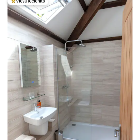
Viesu iecienīts
Populārs viesu iecienīts mājoklis