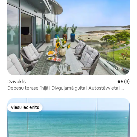
Dzīvoklis
Vidējais 
5 (3)
Debesu terase līnijā | Divguļamā gulta | Autostāvvieta |
Skats uz jūru
Viesu iecienīts
Viesu iecienīts