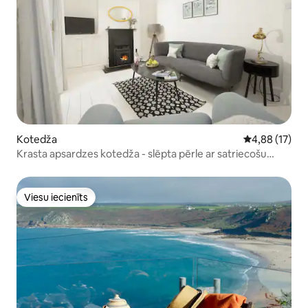
Kotedža
Vidējais vērtē
4,88 (17)
Krasta apsardzes kotedža - slēpta pērle ar satriecošu
skatu
Viesu iecienīts
Viesu iecienīts