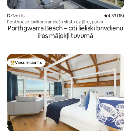
Dzīvoklis
Vidējais vērt
4,53 (15)
Penthouse, balkons ar plašu skatu uz jūru, parks
Porthgwarra Beach – citi lieliski brīvdienu
īres mājokļi tuvumā
Viesu iecienīts
Populārs viesu iecienīts mājoklis