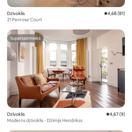
Dzīvoklis
Vidējais vērtē
4,68 (81)
21 Penrose Court
Supersaimnieks
Supersaimnieks
Dzīvoklis
Vidējais vērt
4,67 (9)
Moderns dzīvoklis - Džimijs Hendrikss