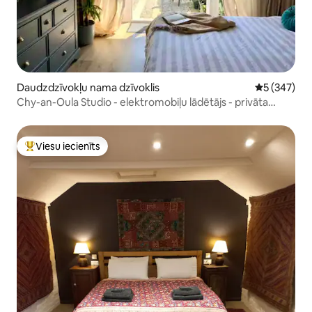
Daudzdzīvokļu nama dzīvoklis
Vidējais vēr
5 (347)
Chy-an-Oula Studio - elektromobiļu lādētājs - privāta
autostāvvieta
Viesu iecienīts
Populārs viesu iecienīts mājoklis