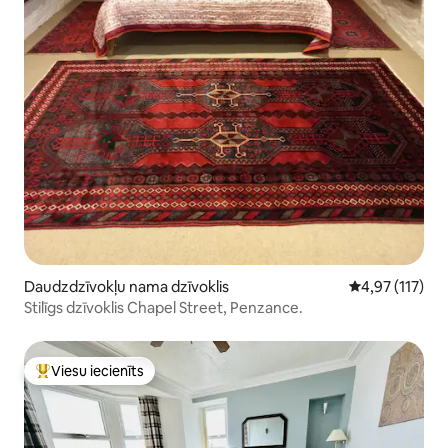
Daudzdzīvokļu nama dzīvoklis
Vidējais vērtē
4,97 (117)
Stilīgs dzīvoklis Chapel Street, Penzance.
Viesu iecienīts
Populārs viesu iecienīts mājoklis