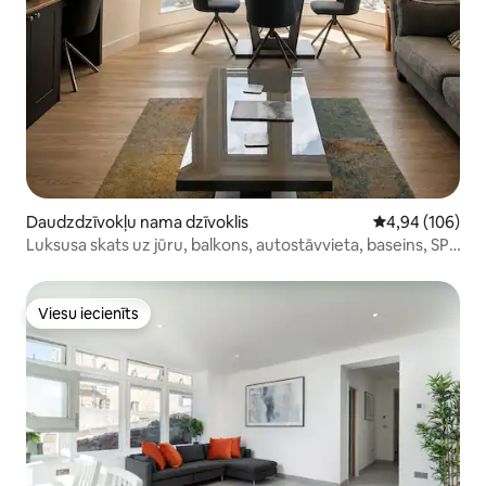
Daudzdzīvokļu nama dzīvoklis
Vidējais vērtēj
4,94 (106)
Luksusa skats uz jūru, balkons, autostāvvieta, baseins, SPA
un sporta zāle
Viesu iecienīts
Viesu iecienīts