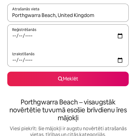
Atrašanās vieta
Kad rezultāti kļūs pieejami, izmantojiet bultiņu uz augšu un uz le
Reģistrēšanās
Izrakstīšanās
Meklēt
Porthgwarra Beach – visaugstāk
novērtētie tuvumā esošie brīvdienu īres
mājokļi
Viesi piekrīt: šie mājokļi ir augstu novērtēti atrašanās
vietas, tīrības un citās kategorijās.