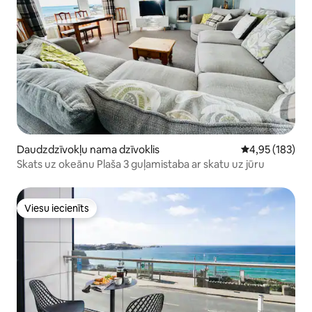
Daudzdzīvokļu nama dzīvoklis
Vidējais vērtēj
4,95 (183)
Skats uz okeānu Plaša 3 guļamistaba ar skatu uz jūru
Viesu iecienīts
Viesu iecienīts