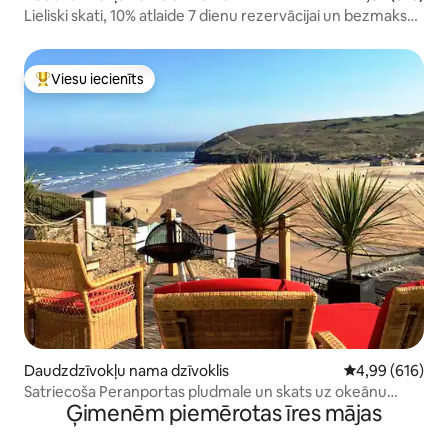
Lieliski skati, 10% atlaide 7 dienu rezervācijai un bezmaksas
autostāvvietai
Viesu iecienīts
Populārs viesu iecienīts mājoklis
Daudzdzīvokļu nama dzīvoklis
Vidējais vērtēj
4,99 (616)
Satriecoša Peranportas pludmale un skats uz okeānu
Ģimenēm piemērotas īres mājas
Kornvolā