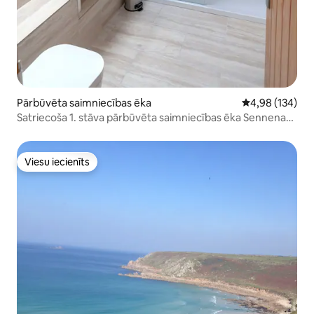
Pārbūvēta saimniecības ēka
Vidējais vērtēj
4,98 (134)
Satriecoša 1. stāva pārbūvēta saimniecības ēka Sennenas
tuvumā
Viesu iecienīts
Viesu iecienīts