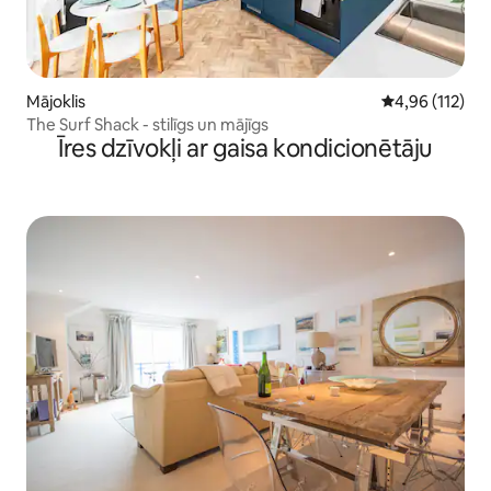
Mājoklis
Vidējais vērtēj
4,96 (112)
The Surf Shack - stilīgs un mājīgs
Īres dzīvokļi ar gaisa kondicionētāju