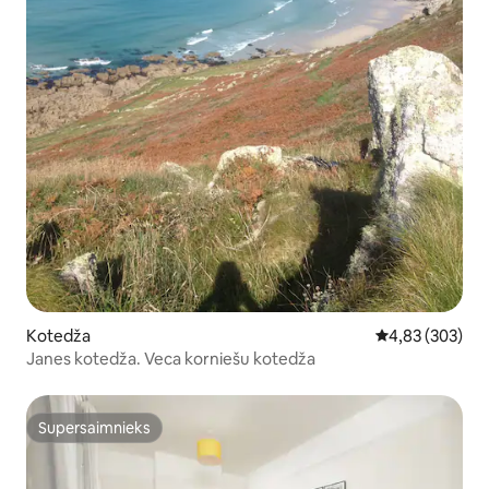
Kotedža
Vidējais vērtēj
4,83 (303)
Janes kotedža. Veca korniešu kotedža
Supersaimnieks
Supersaimnieks