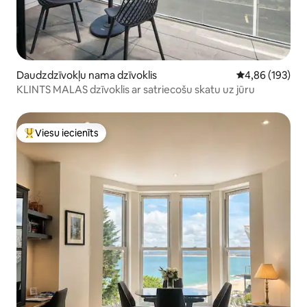
Daudzdzīvokļu nama dzīvoklis
Vidējais vērtēj
4,86 (193)
KLINTS MALAS dzīvoklis ar satriecošu skatu uz jūru
Viesu iecienīts
Populārs viesu iecienīts mājoklis