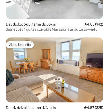
Daudzdzīvokļu nama dzīvoklis
Vidējais vērtēj
4,85 (142)
Satriecošs 1 gultas dzīvoklis Marazionā ar autostāvvietu
Viesu iecienīts
Viesu iecienīts
Daudzdzīvokļu nama dzīvoklis
Vidējais vērtēj
4,87 (325)