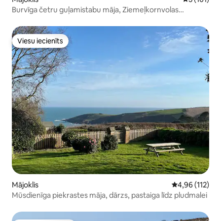
Burvīga četru guļamistabu māja, Ziemeļkornvolas
piekraste
Viesu iecienīts
Viesu iecienīts
Mājoklis
Vidējais vērtēj
4,96 (112)
Mūsdienīga piekrastes māja, dārzs, pastaiga līdz pludmalei