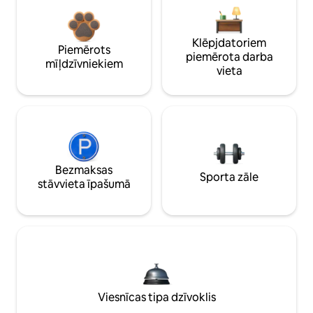
Klēpjdatoriem
Piemērots
piemērota darba
mīļdzīvniekiem
vieta
Bezmaksas
Sporta zāle
stāvvieta īpašumā
Viesnīcas tipa dzīvoklis