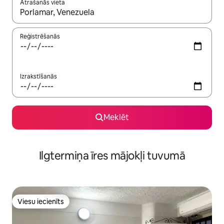
Atrašanās vieta
Kad rezultāti kļūs pieejami, izmantojiet bultiņu uz augšu un uz le
Reģistrēšanās
Izrakstīšanās
Meklēt
Ilgtermiņa īres mājokļi tuvumā
Viesu iecienīts
Viesu iecienīts