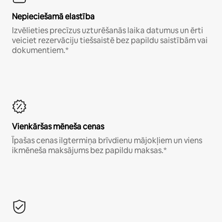
Nepieciešamā elastība
Izvēlieties precīzus uzturēšanās laika datumus un ērti
veiciet rezervāciju tiešsaistē bez papildu saistībām vai
dokumentiem.*
Vienkāršas mēneša cenas
Īpašas cenas ilgtermiņa brīvdienu mājokļiem un viens
ikmēneša maksājums bez papildu maksas.*