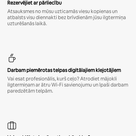
Rezervējiet ar pārliecību
Atsauksmes no mūsu uzticamās viesu kopienas un
atbalsts visu diennakti bez brīvdienām jūsu ilgtermiņa
uzturēšanās laikā.
Darbam piemērotas telpas digitālajiem klejotājiem
Vai esat profesionālis, kurš ceļo? Atrodiet mājokli
ilgtermiņam ar ātru Wi-Fi savienojumu un īpaši darbam
paredzētām telpām.