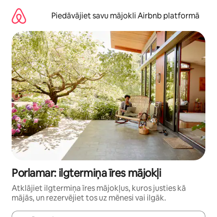
Aizvērt
un
Piedāvājiet savu mājokli Airbnb platformā
iet
uz
saturu
Porlamar: ilgtermiņa īres mājokļi
Atklājiet ilgtermiņa īres mājokļus, kuros justies kā
mājās, un rezervējiet tos uz mēnesi vai ilgāk.