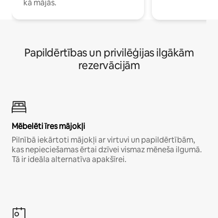
kā mājās.
Papildērtības un privilēģijas ilgākām
rezervācijām
Mēbelēti īres mājokļi
Pilnībā iekārtoti mājokļi ar virtuvi un papildērtībām,
kas nepieciešamas ērtai dzīvei vismaz mēneša ilgumā.
Tā ir ideāla alternatīva apakšīrei.