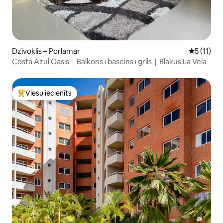
Dzīvoklis – Porlamar
Vidējais v
5 (11)
Costa Azul Oasis｜Balkons+baseins+grils｜Blakus La Vela
Viesu iecienīts
Populārs viesu iecienīts mājoklis