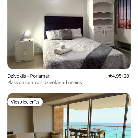
Dzīvoklis – Porlamar
Vidējais vērtē
4,95 (20)
Plašs un centrāls dzīvoklis + baseins
Viesu iecienīts
Viesu iecienīts