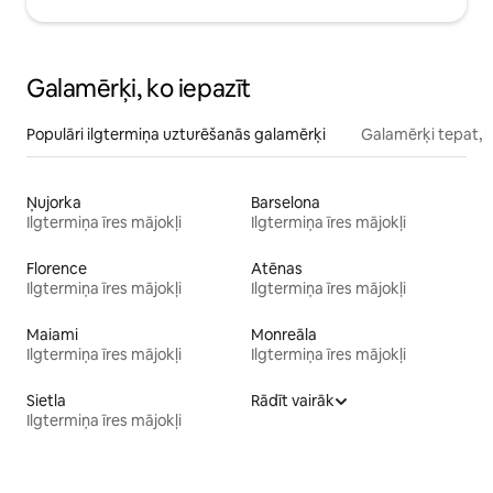
Galamērķi, ko iepazīt
Populāri ilgtermiņa uzturēšanās galamērķi
Galamērķi tepat, 
Ņujorka
Barselona
Ilgtermiņa īres mājokļi
Ilgtermiņa īres mājokļi
Florence
Atēnas
Ilgtermiņa īres mājokļi
Ilgtermiņa īres mājokļi
Maiami
Monreāla
Ilgtermiņa īres mājokļi
Ilgtermiņa īres mājokļi
Sietla
Rādīt vairāk
Ilgtermiņa īres mājokļi