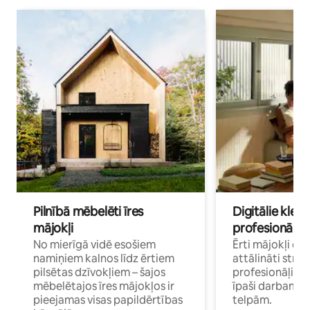
Pilnībā mēbelēti īres
Digitālie klejo
mājokļi
profesionāļi
No mierīgā vidē esošiem
Ērti mājokļi ce
namiņiem kalnos līdz ērtiem
attālināti strā
pilsētas dzīvokļiem – šajos
profesionāļiem 
mēbelētajos īres mājokļos ir
īpaši darbam 
pieejamas visas papildērtības
telpām.