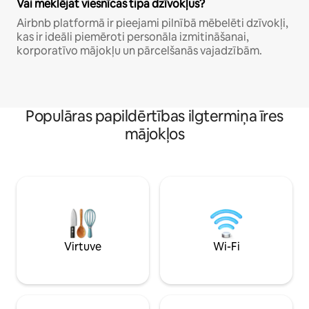
Vai meklējat viesnīcas tipa dzīvokļus?
Airbnb platformā ir pieejami pilnībā mēbelēti dzīvokļi,
kas ir ideāli piemēroti personāla izmitināšanai,
korporatīvo mājokļu un pārcelšanās vajadzībām.
Populāras papildērtības ilgtermiņa īres
mājokļos
Virtuve
Wi-Fi