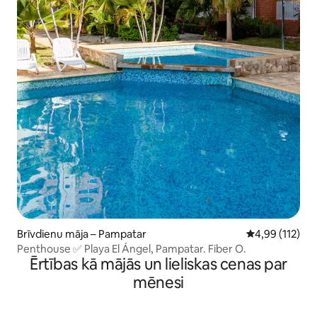
Brīvdienu māja – Pampatar
Vidējais vērtēj
4,99 (112)
Penthouse ✅ Playa El Ángel, Pampatar. Fiber O.
Ērtības kā mājās un lieliskas cenas par
mēnesi