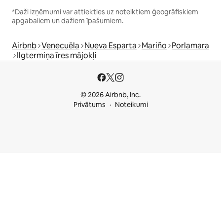
*Daži izņēmumi var attiekties uz noteiktiem ģeogrāfiskiem
apgabaliem un dažiem īpašumiem.
Airbnb
Venecuēla
Nueva Esparta
Mariño
Porlamara
Ilgtermiņa īres mājokļi
© 2026 Airbnb, Inc.
Privātums
Noteikumi