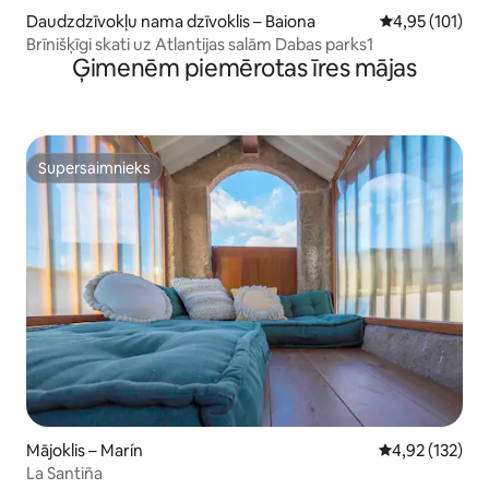
Daudzdzīvokļu nama dzīvoklis – Baiona
Vidējais vērtēj
4,95 (101)
Brīnišķīgi skati uz Atlantijas salām Dabas parks1
Ģimenēm piemērotas īres mājas
Supersaimnieks
Supersaimnieks
Mājoklis – Marín
Vidējais vērtēj
4,92 (132)
La Santiña