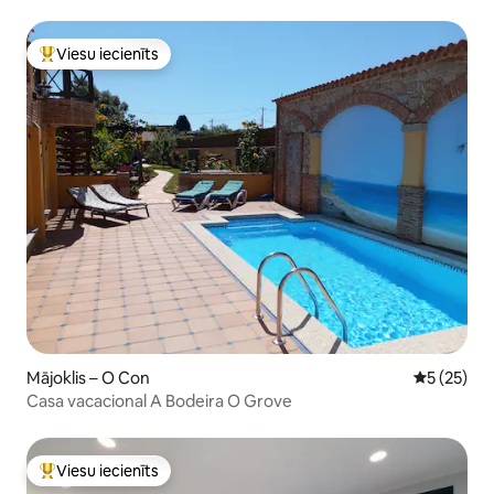
Viesu iecienīts
Populārs viesu iecienīts mājoklis
Mājoklis – O Con
Vidējais vē
5 (25)
Casa vacacional A Bodeira O Grove
Viesu iecienīts
Populārs viesu iecienīts mājoklis