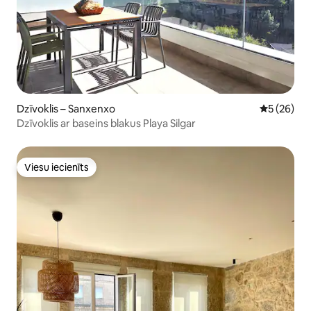
Dzīvoklis – Sanxenxo
Vidējais vē
5 (26)
Dzīvoklis ar baseins blakus Playa Silgar
Viesu iecienīts
Viesu iecienīts