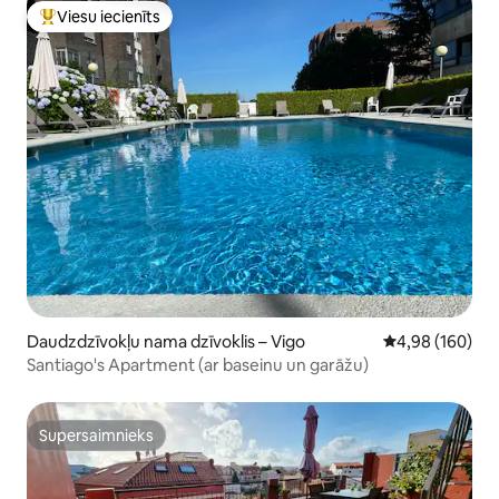
Viesu iecienīts
Populārs viesu iecienīts mājoklis
Daudzdzīvokļu nama dzīvoklis – Vigo
Vidējais vērtēj
4,98 (160)
Santiago's Apartment (ar baseinu un garāžu)
Supersaimnieks
Supersaimnieks