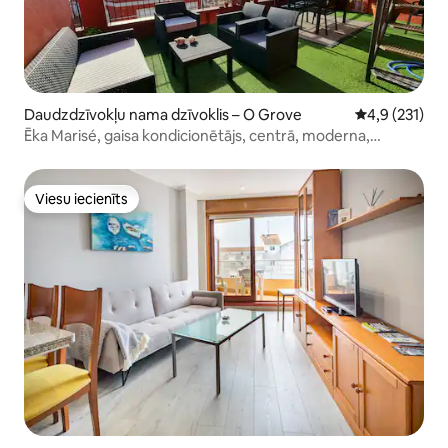
Daudzdzīvokļu nama dzīvoklis – O Grove
Vidējais vērtē
4,9 (231)
Ēka Marisé, gaisa kondicionētājs, centrā, moderna,
terase...
Viesu iecienīts
Viesu iecienīts