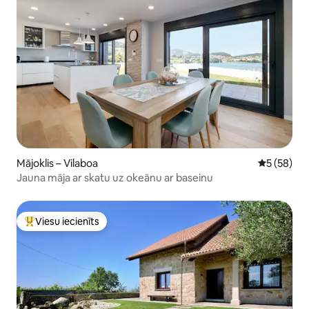
Mājoklis – Vilaboa
Vidējais vē
5 (58)
Jauna māja ar skatu uz okeānu ar baseinu
Viesu iecienīts
Populārs viesu iecienīts mājoklis