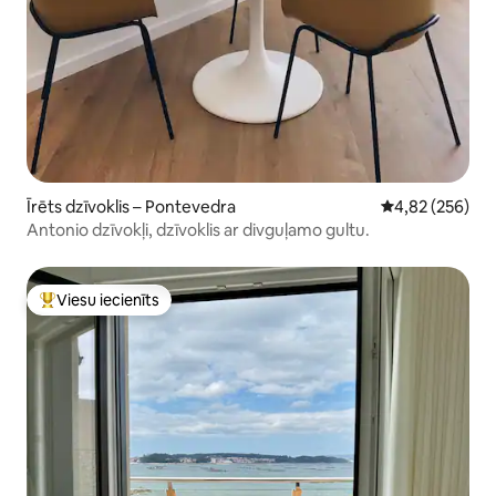
Īrēts dzīvoklis – Pontevedra
Vidējais vērtēj
4,82 (256)
Antonio dzīvokļi, dzīvoklis ar divguļamo gultu.
Viesu iecienīts
Populārs viesu iecienīts mājoklis