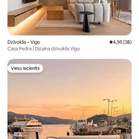
Dzīvoklis – Vigo
Vidējais vērtē
4,95 (38)
Casa Pedra | Dizaina dzīvoklis Vigo
Viesu iecienīts
Viesu iecienīts