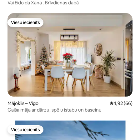
Vai Eido da Xana . Brīvdienas dabā
Viesu iecienīts
Viesu iecienīts
Mājoklis – Vigo
Vidējais vērtē
4,92 (66)
Gaiša māja ar dārzu, spēļu istabu un baseinu
Viesu iecienīts
Viesu iecienīts