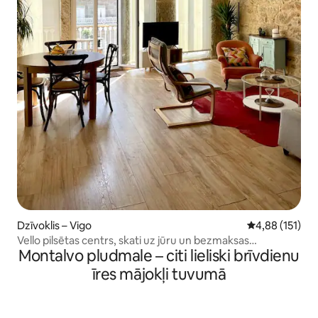
Dzīvoklis – Vigo
Vidējais vērtēj
4,88 (151)
Vello pilsētas centrs, skati uz jūru un bezmaksas
Montalvo pludmale – citi lieliski brīvdienu
autostāvvieta
īres mājokļi tuvumā