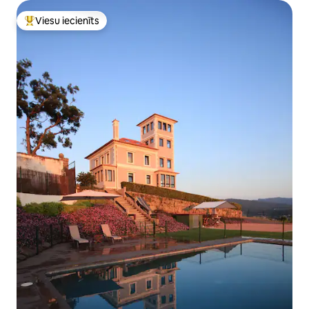
Viesu iecienīts
Populārs viesu iecienīts mājoklis