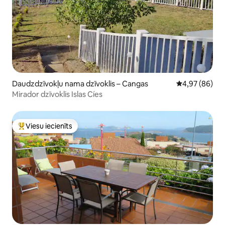
Daudzdzīvokļu nama dzīvoklis – Cangas
Vidējais vērtē
4,97 (86)
Mirador dzīvoklis Islas Cíes
Viesu iecienīts
Populārs viesu iecienīts mājoklis