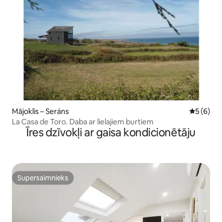
Mājoklis – Seráns
Vidējais 
5 (6)
La Casa de Toro. Daba ar lielajiem burtiem
Īres dzīvokļi ar gaisa kondicionētāju
Supersaimnieks
Supersaimnieks