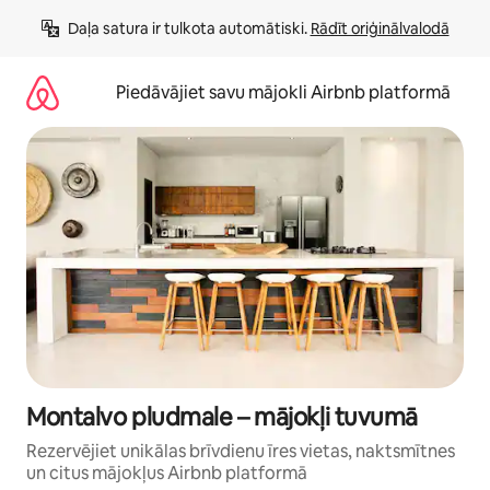
Aizvērt
Daļa satura ir tulkota automātiski. 
Rādīt oriģinālvalodā
un
iet
uz
Piedāvājiet savu mājokli Airbnb platformā
saturu
Montalvo pludmale – mājokļi tuvumā
Rezervējiet unikālas brīvdienu īres vietas, naktsmītnes
un citus mājokļus Airbnb platformā