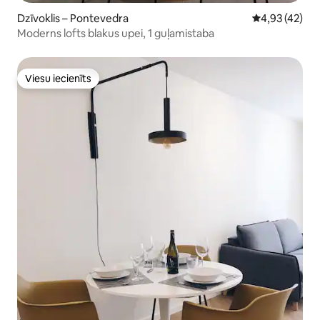
Dzīvoklis – Pontevedra
Vidējais vērtē
4,93 (42)
Moderns lofts blakus upei, 1 guļamistaba
Viesu iecienīts
Viesu iecienīts