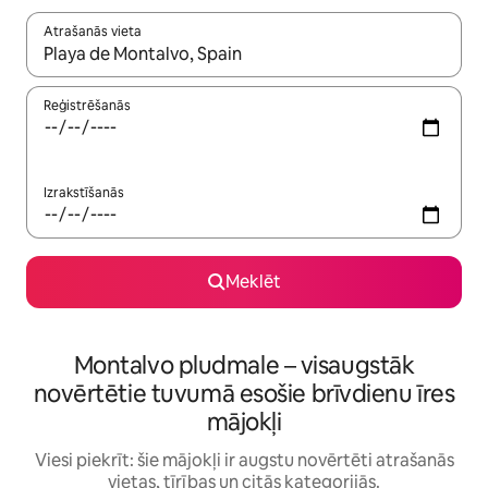
Atrašanās vieta
Kad rezultāti kļūs pieejami, izmantojiet bultiņu uz augšu un uz le
Reģistrēšanās
Izrakstīšanās
Meklēt
Montalvo pludmale – visaugstāk
novērtētie tuvumā esošie brīvdienu īres
mājokļi
Viesi piekrīt: šie mājokļi ir augstu novērtēti atrašanās
vietas, tīrības un citās kategorijās.