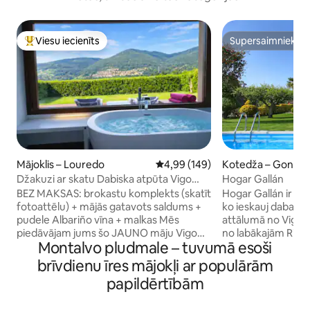
Viesu iecienīts
Supersaimnieks
Populārs viesu iecienīts mājoklis
Supersaimnieks
Mājoklis – Louredo
Vidējais vērtējums: 4,99 no 5, at
4,99 (149)
Kotedža – Gondo
Džakuzi ar skatu Dabiska atpūta Vigo
Hogar Gallán
Rural Mos
BEZ MAKSAS: brokastu komplekts (skatīt
Hogar Gallán ir kot
fotoattēlu) + mājās gatavots saldums +
ko ieskauj daba Gal
pudele Albariño vīna + malkas Mēs
attālumā no Vigo 
piedāvājam jums šo JAUNO māju Vigo
no labākajām Rias
Montalvo pludmale – tuvumā esoši
nomalē. Tā ir 55 m māja. Mājā ir privāts
piedāvā lielisku at
dārzs tieši jums, aptuveni 200 m, pilnībā
brīnišķīgu vidi, kas 
brīvdienu īres mājokļi ar populārām
iežogots un ar pilnīgu privātumu.
veģetāciju pie Sier
papildērtībām
Īpašumā ir ekskluzīva autostāvvieta.
varat baudīt dažād
Internets - Wi-Fi par šķiedru 600 Mb,
(kalnu riteņbraukš