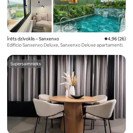
Īrēts dzīvoklis – Sanxenxo
Vidējais vērtē
4,96 (26)
Edificio Sanxenxo Deluxe, Sanxenxo Deluxe apartamenti.
Supersaimnieks
Supersaimnieks