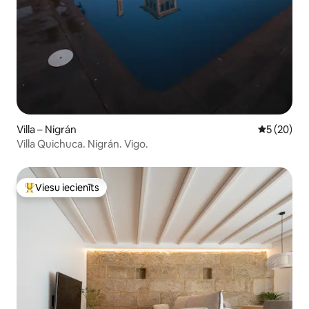
Villa – Nigrán
Vidējais vē
5 (20)
Villa Quichuca. Nigrán. Vigo.
Viesu iecienīts
Populārs viesu iecienīts mājoklis