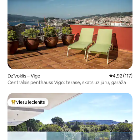
Dzīvoklis – Vigo
Vidējais vērtē
4,92 (117)
Centrālais penthauss Vigo: terase, skats uz jūru, garāža
Viesu iecienīts
Populārs viesu iecienīts mājoklis