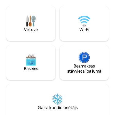
ideāli piemērots tāldarbam. Ideāla vieta,
izjādes ar zirgiem,
lai padarītu māju par bāzi ekskursijām pa
vienkārši atpūstie
Galisiju. Šoseja atrodas 5 minūšu
šajā fantastiskajā v
attālumā.
Virtuve
Wi-Fi
Bezmaksas
Baseins
stāvvieta īpašumā
Gaisa kondicionētājs