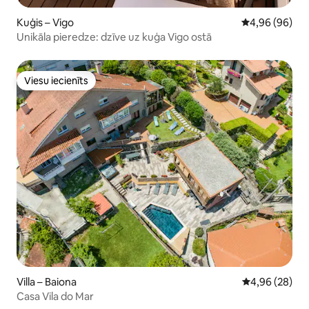
Kuģis – Vigo
Vidējais vērtē
4,96 (96)
Unikāla pieredze: dzīve uz kuģa Vigo ostā
Viesu iecienīts
Viesu iecienīts
Villa – Baiona
Vidējais vērtē
4,96 (28)
Casa Vila do Mar