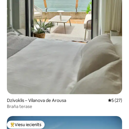
Dzīvoklis – Vilanova de Arousa
Vidējais vē
5 (27)
Braña terase
Viesu iecienīts
Populārs viesu iecienīts mājoklis