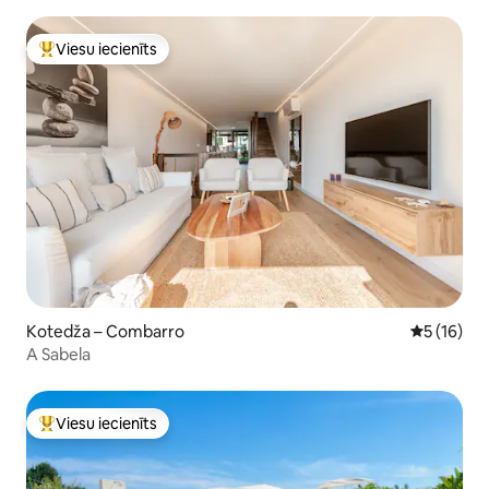
Viesu iecienīts
Populārs viesu iecienīts mājoklis
Kotedža – Combarro
Vidējais v
5 (16)
A Sabela
Viesu iecienīts
Populārs viesu iecienīts mājoklis