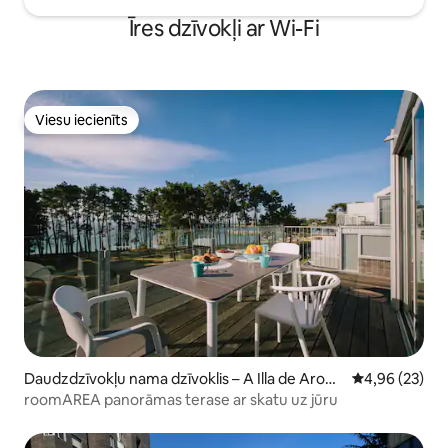
Īres dzīvokļi ar Wi-Fi
Viesu iecienīts
Viesu iecienīts
Daudzdzīvokļu nama dzīvoklis – A Illa de Arous
Vidējais vērtē
4,96 (23)
a
roomAREA panorāmas terase ar skatu uz jūru