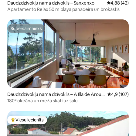
Daudzdzīvokļu nama dzīvoklis – Sanxenxo
Vidējais vērtē
4,88 (42)
Apartamento Relax 50 m playa panadeira un brokastis
Supersaimnieks
Supersaimnieks
Daudzdzīvokļu nama dzīvoklis – A Illa de Arous
Vidējais vērtē
4,9 (107)
a
180º okeāna un meža skati uz salu.
Viesu iecienīts
Populārs viesu iecienīts mājoklis