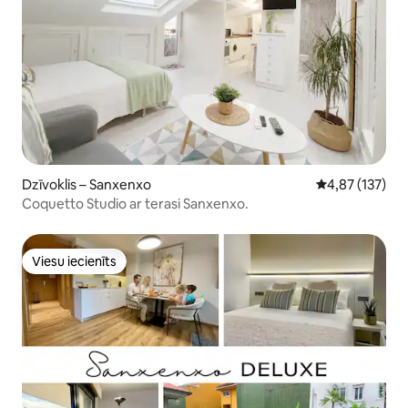
Dzīvoklis – Sanxenxo
Vidējais vērtēj
4,87 (137)
Coquetto Studio ar terasi Sanxenxo.
Viesu iecienīts
Viesu iecienīts