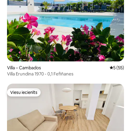
Villa – Cambados
Vidējais vē
5 (55)
Villa Erundina 1970 - 0,1 Fefiñanes
Viesu iecienīts
Viesu iecienīts