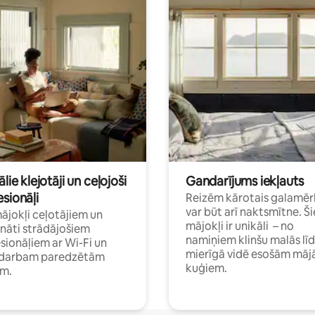
ālie klejotāji un ceļojoši
Gandarījums iekļauts
sionāļi
Reizēm kārotais galamēr
var būt arī naktsmītne. Ši
mājokļi ceļotājiem un
mājokļi ir unikāli – no
ināti strādājošiem
namiņiem klinšu malās lī
sionāļiem ar Wi-Fi un
mierīgā vidē esošām māj
i darbam paredzētām
kuģiem.
ām.