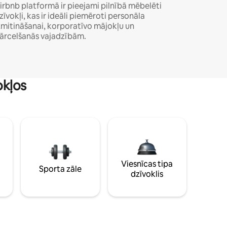
irbnb platformā ir pieejami pilnībā mēbelēti
zīvokļi, kas ir ideāli piemēroti personāla
zmitināšanai, korporatīvo mājokļu un
ārcelšanās vajadzībām.
okļos
Viesnīcas tipa
Sporta zāle
dzīvoklis