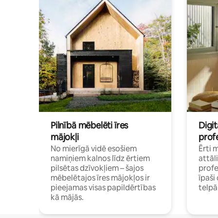
Pilnībā mēbelēti īres
Digit
mājokļi
profe
No mierīgā vidē esošiem
Ērti 
namiņiem kalnos līdz ērtiem
attāl
pilsētas dzīvokļiem – šajos
profe
mēbelētajos īres mājokļos ir
īpaš
pieejamas visas papildērtības
telp
kā mājās.