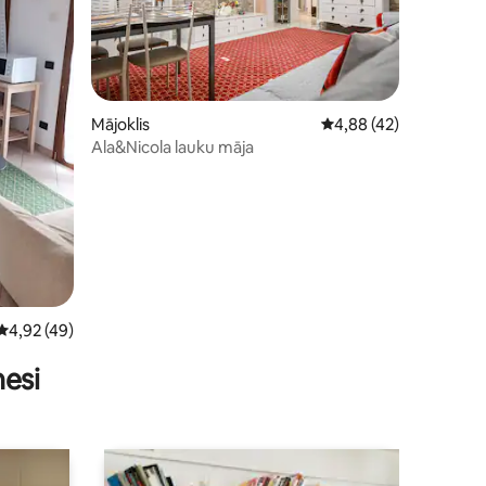
its: 44
Mājoklis
Vidējais vērtējums: 4,
4,88 (42)
Ala&Nicola lauku māja
Vidējais vērtējums: 4,92 no 5, atsauksmju skaits: 49
4,92 (49)
nesi