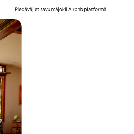
Piedāvājiet savu mājokli Airbnb platformā
to ar pirkstu.