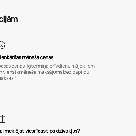
ācijām
ienkāršas mēneša cenas
pašas cenas ilgtermiņa brīvdienu mājokļiem
n viens ikmēneša maksājums bez papildu
aksas.*
ai meklējat viesnīcas tipa dzīvokļus?