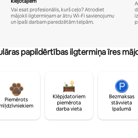
klejotājiem
A
Vai esat profesionālis, kurš ceļo? Atrodiet
d
mājokli ilgtermiņam ar ātru Wi-Fi savienojumu
i
un īpaši darbam paredzētām telpām.
p
lāras papildērtības ilgtermiņa īres māj
Klēpjdatoriem
Bezmaksas
Piemērots
piemērota
stāvvieta
mīļdzīvniekiem
darba vieta
īpašumā