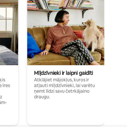
Mīļdzīvnieki ir laipni gaidīti
ķis
Atklājiet mājokļus, kuros ir
e īres
atļauti mīļdzīvnieki, lai varētu
ņemt līdzi savu četrkājaino
dz
draugu.
ām-