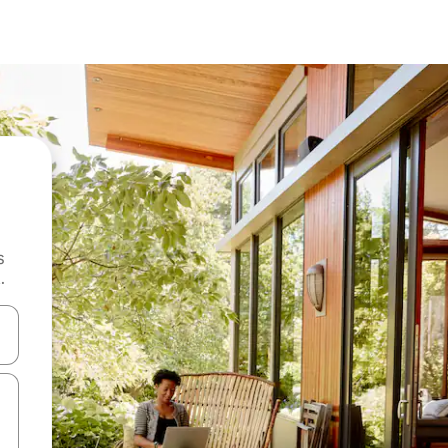
s
.
 augšu un uz leju vai izpētiet tos, pieskaroties ekrānam vai pavelkot pa 