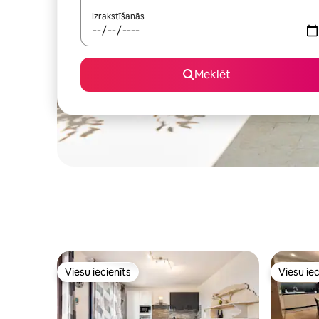
Izrakstīšanās
Meklēt
Viesu iecienīts
Viesu iec
Viesu iecienīts
Viesu iec