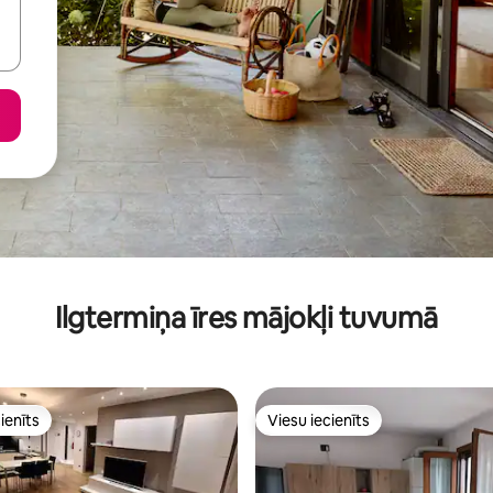
Ilgtermiņa īres mājokļi tuvumā
ienīts
Viesu iecienīts
ienīts
Viesu iecienīts