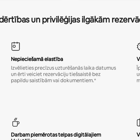
dērtības un privilēģijas ilgākām rezerv
Nepieciešamā elastība
V
Izvēlieties precīzus uzturēšanās laika datumus
Ī
un ērti veiciet rezervāciju tiešsaistē bez
u
papildu saistībām vai dokumentiem.*
m
Darbam piemērotas telpas digitālajiem
V