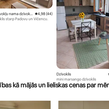
okļu nama dzīvokli
Vidējais vērtējums: 4,98 no 5, atsauksmju ska
4,98 (44)
oklis starp Padovu un Vičencu.
3 no 5, atsauksmju skaits: 90
Dzīvoklis
mini marsango dzīvoklis
ības kā mājās un lieliskas cenas par mē