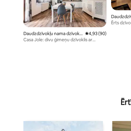
Daudzdzīv
s
Ērts dzīv
Daudzdzīvokļu nama dzīvokli
Vidējais vērtējums: 4,9
4,93 (90)
s
Casa Jole: divu ģimeņu dzīvoklis ar
bezmaksas autostāvvietu īpašumā
Ērt