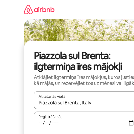
Aizvērt
un
iet
uz
saturu
Piazzola sul Brenta:
ilgtermiņa īres mājokļi
Atklājiet ilgtermiņa īres mājokļus, kuros justie
kā mājās, un rezervējiet tos uz mēnesi vai ilgāk
Atrašanās vieta
Kad rezultāti kļūs pieejami, izmantojiet bultiņu uz
Reģistrēšanās