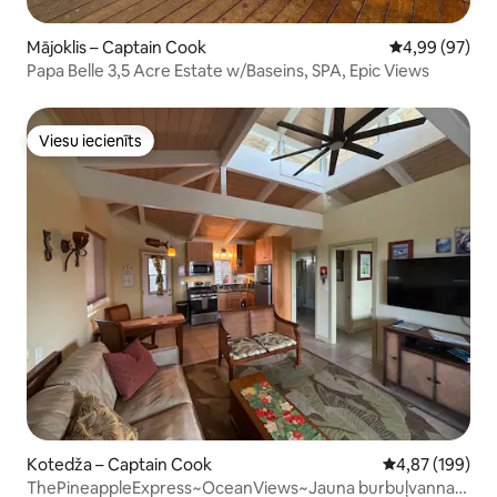
Mājoklis – Captain Cook
Vidējais vērtē
4,99 (97)
Papa Belle 3,5 Acre Estate w/Baseins, SPA, Epic Views
Viesu iecienīts
Viesu iecienīts
Kotedža – Captain Cook
Vidējais vērtēj
4,87 (199)
ThePineappleExpress~OceanViews~Jauna burbuļvanna