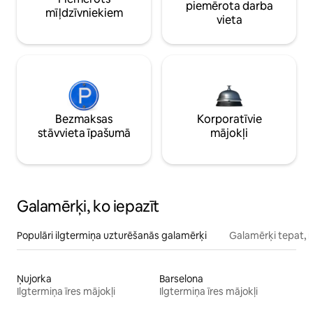
piemērota darba
mīļdzīvniekiem
vieta
Bezmaksas
Korporatīvie
stāvvieta īpašumā
mājokļi
Galamērķi, ko iepazīt
Populāri ilgtermiņa uzturēšanās galamērķi
Galamērķi tepat, 
Ņujorka
Barselona
Ilgtermiņa īres mājokļi
Ilgtermiņa īres mājokļi