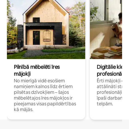
Pilnībā mēbelēti īres
Digitālie klejo
mājokļi
profesionāļi
No mierīgā vidē esošiem
Ērti mājokļi ce
namiņiem kalnos līdz ērtiem
attālināti strā
pilsētas dzīvokļiem – šajos
profesionāļiem 
mēbelētajos īres mājokļos ir
īpaši darbam 
pieejamas visas papildērtības
telpām.
kā mājās.