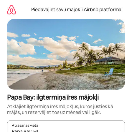
Aizvērt
un
Piedāvājiet savu mājokli Airbnb platformā
iet
uz
saturu
Papa Bay: ilgtermiņa īres mājokļi
Atklājiet ilgtermiņa īres mājokļus, kuros justies kā
mājās, un rezervējiet tos uz mēnesi vai ilgāk.
Atrašanās vieta
Kad rezultāti kļūs pieejami, izmantojiet bultiņu uz augšu un uz le