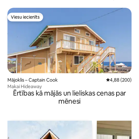
2025. gada novembrī
Viesu iecienīts
Viesu iecienīts
Mājoklis – Captain Cook
Vidējais vērtēj
4,88 (200)
Makai Hideaway
Ērtības kā mājās un lieliskas cenas par
mēnesi