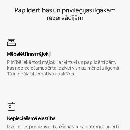
Papildērtības un privilēģijas ilgākām
rezervācijām
Mēbelēti īres mājokļi
Pilnībā iekārtoti mājokļi ar virtuvi un papildērtībām,
kas nepieciešamas ērtai dzīvei vismaz mēneša ilgumā.
Tā ir ideāla alternatīva apakšīrei.
Nepieciešamā elastība
Izvēlieties precīzus uzturēšanās laika datumus un ērti