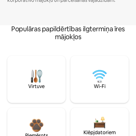
korporatīvo mājokļu un pārcelšanās vajadzībām.
Populāras papildērtības ilgtermiņa īres
mājokļos
Virtuve
Wi-Fi
Klēpjdatoriem
Piemērots