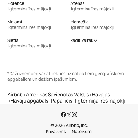
Florence
Atēnas
Ilgtermiņa īres mājokļi
Ilgtermiņa īres mājokļi
Maiami
Monreāla
Ilgtermiņa īres mājokļi
Ilgtermiņa īres mājokļi
Sietla
Rādīt vairāk
Ilgtermiņa īres mājokļi
*Daži izņēmumi var attiekties uz noteiktiem ģeogrāfiskiem
apgabaliem un dažiem īpašumiem.
Airbnb
Amerikas Savienotās Valstis
Havajas
Havaju apgabals
Papa līcis
Ilgtermiņa īres mājokļi
© 2026 Airbnb, Inc.
Privātums
Noteikumi