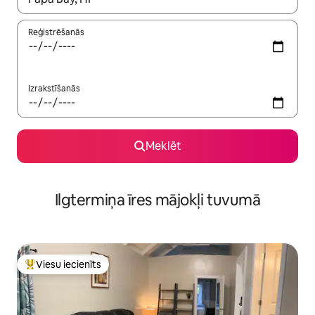
Reģistrēšanās
Izrakstīšanās
Meklēt
Ilgtermiņa īres mājokļi tuvumā
Viesu iecienīts
Populārs viesu iecienīts mājoklis