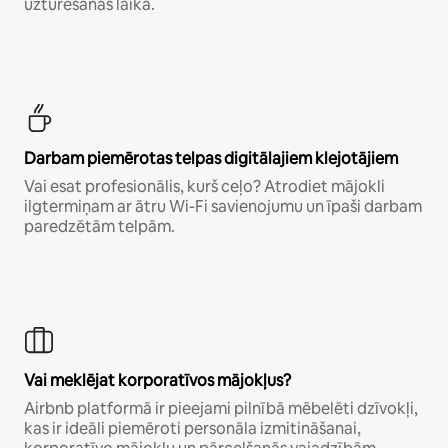
uzturēšanās laikā.
Darbam piemērotas telpas digitālajiem klejotājiem
Vai esat profesionālis, kurš ceļo? Atrodiet mājokli
ilgtermiņam ar ātru Wi-Fi savienojumu un īpaši darbam
paredzētām telpām.
Vai meklējat korporatīvos mājokļus?
Airbnb platformā ir pieejami pilnībā mēbelēti dzīvokļi,
kas ir ideāli piemēroti personāla izmitināšanai,