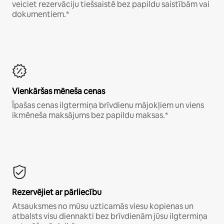
veiciet rezervāciju tiešsaistē bez papildu saistībām vai
dokumentiem.*
Vienkāršas mēneša cenas
Īpašas cenas ilgtermiņa brīvdienu mājokļiem un viens
ikmēneša maksājums bez papildu maksas.*
Rezervējiet ar pārliecību
Atsauksmes no mūsu uzticamās viesu kopienas un
atbalsts visu diennakti bez brīvdienām jūsu ilgtermiņa