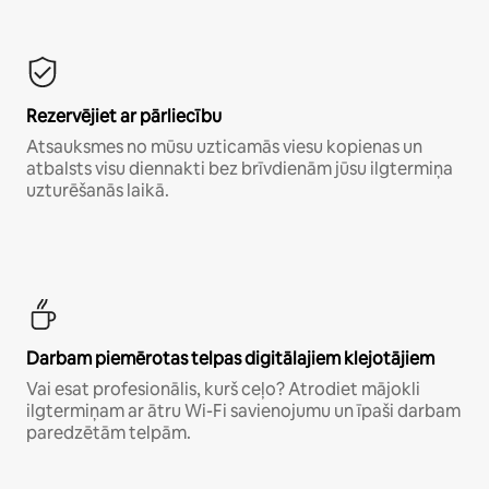
Rezervējiet ar pārliecību
Atsauksmes no mūsu uzticamās viesu kopienas un
atbalsts visu diennakti bez brīvdienām jūsu ilgtermiņa
uzturēšanās laikā.
Darbam piemērotas telpas digitālajiem klejotājiem
Vai esat profesionālis, kurš ceļo? Atrodiet mājokli
ilgtermiņam ar ātru Wi-Fi savienojumu un īpaši darbam
paredzētām telpām.