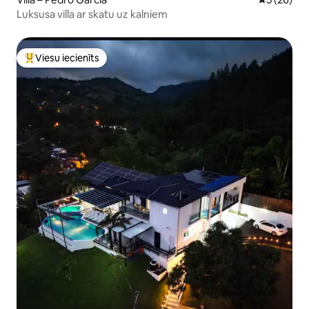
Luksusa villa ar skatu uz kalniem
Viesu iecienīts
Populārs viesu iecienīts mājoklis