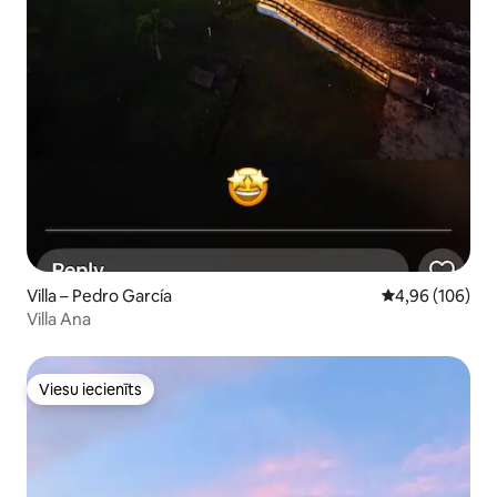
Villa – Pedro García
Vidējais vērtēj
4,96 (106)
Villa Ana
Viesu iecienīts
Viesu iecienīts