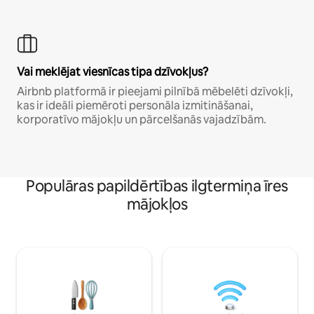
Vai meklējat viesnīcas tipa dzīvokļus?
Airbnb platformā ir pieejami pilnībā mēbelēti dzīvokļi,
kas ir ideāli piemēroti personāla izmitināšanai,
korporatīvo mājokļu un pārcelšanās vajadzībām.
Populāras papildērtības ilgtermiņa īres
mājokļos