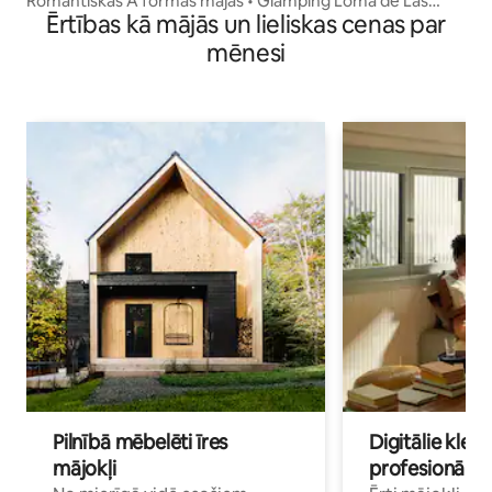
Romantiskas A formas mājas • Glamping Loma de Las
Ērtības kā mājās un lieliskas cenas par
Orquídeas
mēnesi
Pilnībā mēbelēti īres
Digitālie klejo
mājokļi
profesionāļi