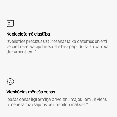
Nepieciešamā elastība
Izvēlieties precīzus uzturēšanās laika datumus un ērti
veiciet rezervāciju tiešsaistē bez papildu saistībām vai
dokumentiem.*
Vienkāršas mēneša cenas
Īpašas cenas ilgtermiņa brīvdienu mājokļiem un viens
ikmēneša maksājums bez papildu maksas.*