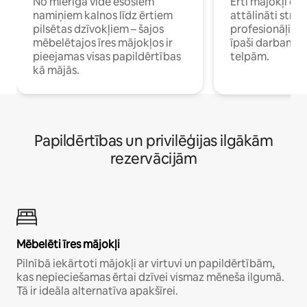
No mierīgā vidē esošiem
Ērti mājokļi ce
namiņiem kalnos līdz ērtiem
attālināti strā
pilsētas dzīvokļiem – šajos
profesionāļiem 
mēbelētajos īres mājokļos ir
īpaši darbam 
pieejamas visas papildērtības
telpām.
kā mājās.
Papildērtības un privilēģijas ilgākām
rezervācijām
Mēbelēti īres mājokļi
Pilnībā iekārtoti mājokļi ar virtuvi un papildērtībām,
kas nepieciešamas ērtai dzīvei vismaz mēneša ilgumā.
Tā ir ideāla alternatīva apakšīrei.