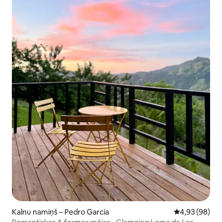
Kalnu namiņš – Pedro García
Vidējais vērtē
4,93 (98)