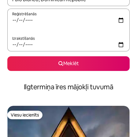
Reģistrēšanās
Izrakstīšanās
Meklēt
Ilgtermiņa īres mājokļi tuvumā
Viesu iecienīts
Viesu iecienīts