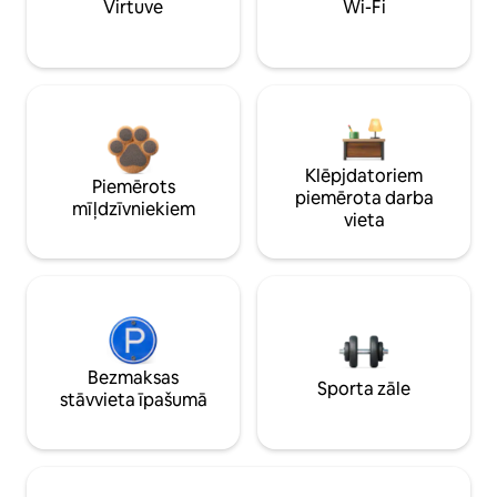
Virtuve
Wi-Fi
Klēpjdatoriem
Piemērots
piemērota darba
mīļdzīvniekiem
vieta
Bezmaksas
Sporta zāle
stāvvieta īpašumā