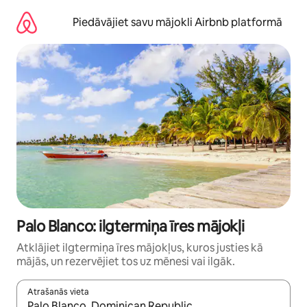
Aizvērt
un
Piedāvājiet savu mājokli Airbnb platformā
iet
uz
saturu
Palo Blanco: ilgtermiņa īres mājokļi
Atklājiet ilgtermiņa īres mājokļus, kuros justies kā
mājās, un rezervējiet tos uz mēnesi vai ilgāk.
Atrašanās vieta
Kad rezultāti kļūs pieejami, izmantojiet bultiņu uz augšu un uz le