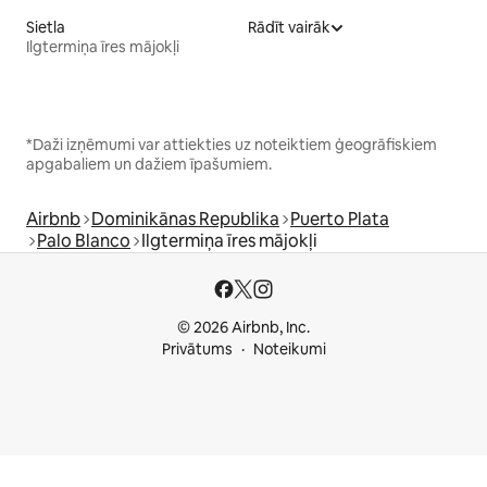
Sietla
Rādīt vairāk
Ilgtermiņa īres mājokļi
*Daži izņēmumi var attiekties uz noteiktiem ģeogrāfiskiem
apgabaliem un dažiem īpašumiem.
Airbnb
Dominikānas Republika
Puerto Plata
Palo Blanco
Ilgtermiņa īres mājokļi
© 2026 Airbnb, Inc.
Privātums
Noteikumi