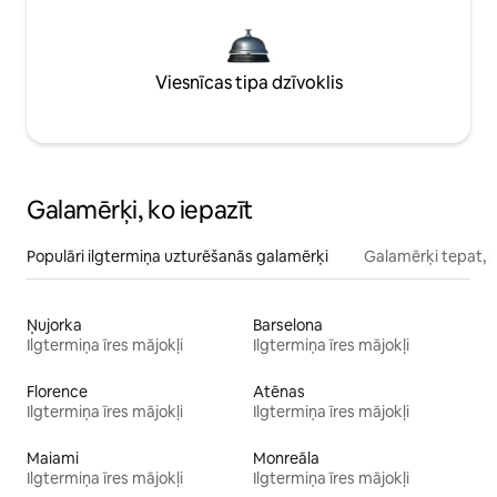
Viesnīcas tipa dzīvoklis
Galamērķi, ko iepazīt
Populāri ilgtermiņa uzturēšanās galamērķi
Galamērķi tepat, 
Ņujorka
Barselona
Ilgtermiņa īres mājokļi
Ilgtermiņa īres mājokļi
Florence
Atēnas
Ilgtermiņa īres mājokļi
Ilgtermiņa īres mājokļi
Maiami
Monreāla
Ilgtermiņa īres mājokļi
Ilgtermiņa īres mājokļi