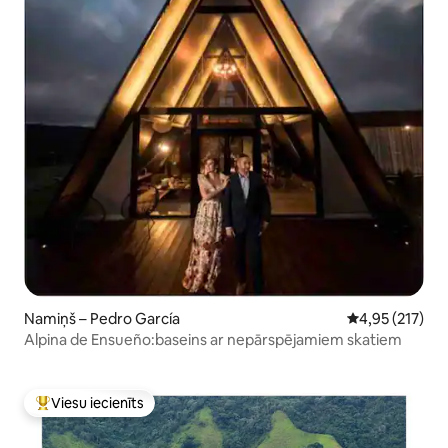
Namiņš – Pedro García
Vidējais vērtēj
4,95 (217)
Alpina de Ensueño:baseins ar nepārspējamiem skatiem
Viesu iecienīts
Populārs viesu iecienīts mājoklis