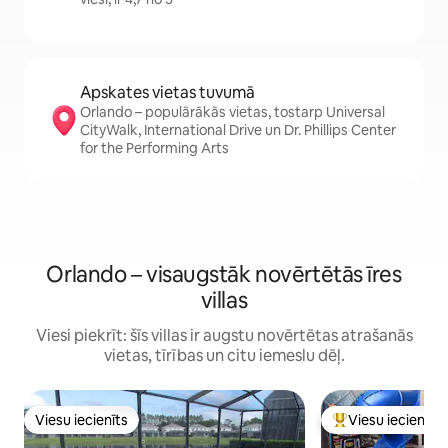
Apskates vietas tuvumā
Orlando – populārākās vietas, tostarp Universal
CityWalk, International Drive un Dr. Phillips Center
for the Performing Arts
Orlando – visaugstāk novērtētās īres
villas
Viesi piekrīt: šīs villas ir augstu novērtētas atrašanās
vietas, tīrības un citu iemeslu dēļ.
Viesu iecienīts
Viesu iecienīts
Viesu iecienīts
Populārs viesu iec