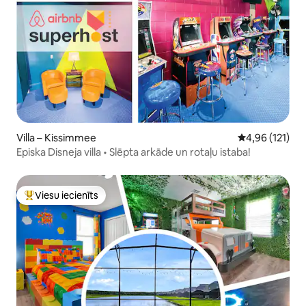
Villa – Kissimmee
Vidējais vērtēj
4,96 (121)
Episka Disneja villa • Slēpta arkāde un rotaļu istaba!
Viesu iecienīts
Populārs viesu iecienīts mājoklis