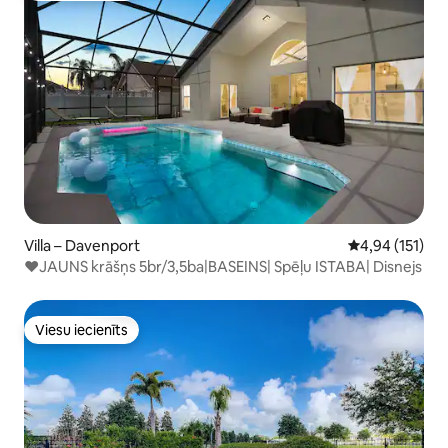
Villa – Davenport
Vidējais vērtēj
4,94 (151)
❤JAUNS krāšņs 5br/3,5ba|BASEINS| Spēļu ISTABA| Disnejs
Viesu iecienīts
Viesu iecienīts