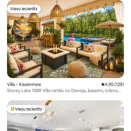
Viesu iecienīts
Viesu iecienīts
Villa – Kissimmee
Vidējais vērtēj
4,95 (129)
Storey Lake 10BR Villa netālu no Disneja, baseins, ūdens
atrakciju parks
Viesu iecienīts
Populārs viesu iecienīts mājoklis