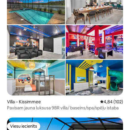
Villa – Kissimmee
Vidējais vērtēj
4,84 (102)
Pavisam jauna luksusa 9BR villa/ baseins/spa/spēļu istaba
Viesu iecienīts
Viesu iecienīts