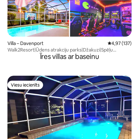
Villa – Davenport
Vidējais vērtēj
4,97 (137)
Walk2Resort|Ūdens atrakciju parks|Džakuzi|Spēļu
Īres villas ar baseinu
zāle|Teātris|Tematisks
Viesu iecienīts
Viesu iecienīts