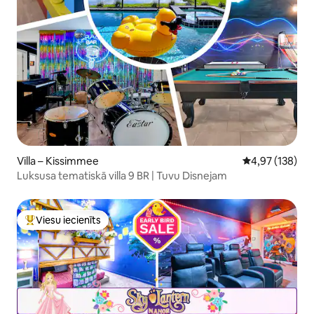
Villa – Kissimmee
Vidējais vērtēj
4,97 (138)
Luksusa tematiskā villa 9 BR | Tuvu Disnejam
Viesu iecienīts
Populārs viesu iecienīts mājoklis