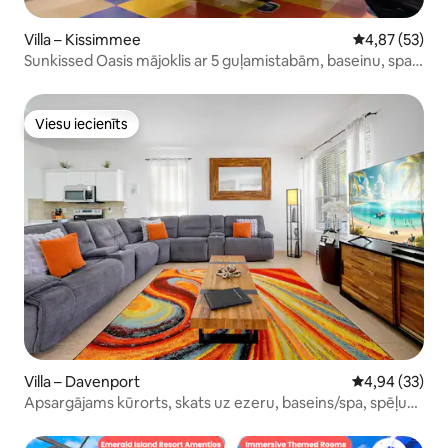
Villa – Kissimmee
Vidējais vērtē
4,87 (53)
Sunkissed Oasis mājoklis ar 5 guļamistabām, baseinu, spa
un spēļu istabu
Viesu iecienīts
Viesu iecienīts
Villa – Davenport
Vidējais vērtē
4,94 (33)
Apsargājams kūrorts, skats uz ezeru, baseins/spa, spēļu
istaba