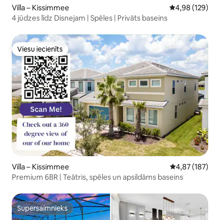
Villa – Kissimmee
Vidējais vērtēj
4,98 (129)
4 jūdzes līdz Disnejam | Spēles | Privāts baseins
Viesu iecienīts
Viesu iecienīts
Villa – Kissimmee
Vidējais vērtēj
4,87 (187)
Premium 6BR | Teātris, spēles un apsildāms baseins
Supersaimnieks
Supersaimnieks