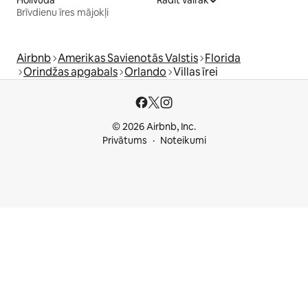
Holivuda
Rādīt vairāk
Brīvdienu īres mājokļi
Airbnb
Amerikas Savienotās Valstis
Florida
Orindžas apgabals
Orlando
Villas īrei
© 2026 Airbnb, Inc.
Privātums
Noteikumi