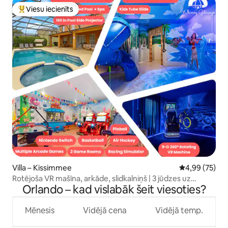
Viesu iecienīts
Populārs viesu iecienīts mājoklis
Villa – Kissimmee
Vidējais vērtē
4,99 (75)
Rotējoša VR mašīna, arkāde, slidkalniņš | 3 jūdzes uz
Orlando – kad vislabāk šeit viesoties?
Disneju
Mēnesis
Vidējā cena
Vidējā temp.