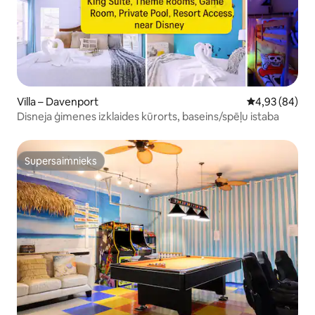
Villa – Davenport
Vidējais vērtē
4,93 (84)
Disneja ģimenes izklaides kūrorts, baseins/spēļu istaba
Supersaimnieks
Supersaimnieks