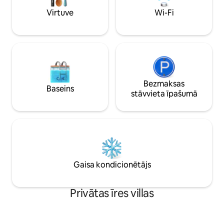
apslēptu Harija Pot
mēbelēts, mirdzoši tīrs, ar
Virtuve
Wi-Fi
piemērots neaiz
5 guļamistabām – 1 King izmēra gulta,
brīvdienām.
2 Queen izmēra gultas, 2 vienguļamās
gultas, ar 3 vannasistabām, virtuvi un
veļas mazgātavu. Nāciet un izbaudiet
savu nākamo ceļojumu uz Disneju, un
viss būs fantastiski!
Bezmaksas
Baseins
stāvvieta īpašumā
Gaisa kondicionētājs
Privātas īres villas