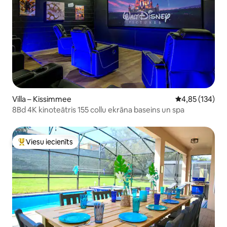
Villa – Kissimmee
Vidējais vērtēj
4,85 (134)
8Bd 4K kinoteātris 155 collu ekrāna baseins un spa
Viesu iecienīts
Populārs viesu iecienīts mājoklis