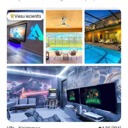
Viesu iecienīts
Populārs viesu iecienīts mājoklis