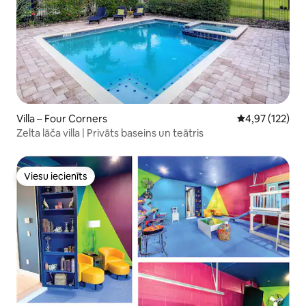
Villa – Four Corners
Vidējais vērtēj
4,97 (122)
Zelta lāča villa | Privāts baseins un teātris
Viesu iecienīts
Viesu iecienīts