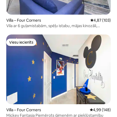
Villa – Four Corners
Vidējais vērtēj
4,87 (103)
Vila ar 6 guļamistabām, spēļu istabu, mājas kinozāli,
baseinu / 15 guļvietām
Viesu iecienīts
Viesu iecienīts
Villa – Four Corners
Vidējais vērtēj
4,99 (148)
Mickey Fantasia Piemērots ģimenēm ar piekļūstamību