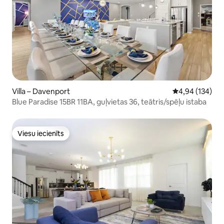
Villa – Davenport
Vidējais vērtēj
4,94 (134)
Blue Paradise 15BR 11BA, guļvietas 36, teātris/spēļu istaba
Viesu iecienīts
Viesu iecienīts