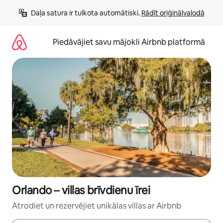
Aizvērt
Daļa satura ir tulkota automātiski. 
Rādīt oriģinālvalodā
un
iet
uz
Piedāvājiet savu mājokli Airbnb platformā
saturu
Orlando – villas brīvdienu īrei
Atrodiet un rezervējiet unikālas villas ar Airbnb