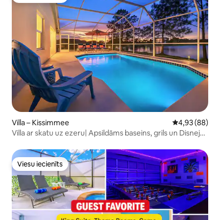
Viesu iecienīts
Villa – Kissimmee
Vidējais vērtē
4,93 (88)
Villa ar skatu uz ezeru| Apsildāms baseins, grils un Disneja
tuvumā
Viesu iecienīts
Viesu iecienīts