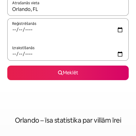
Atrašanās vieta
Kad rezultāti kļūs pieejami, izmantojiet bultiņu uz augšu un uz le
Reģistrēšanās
Izrakstīšanās
Meklēt
Orlando – īsa statistika par villām īrei