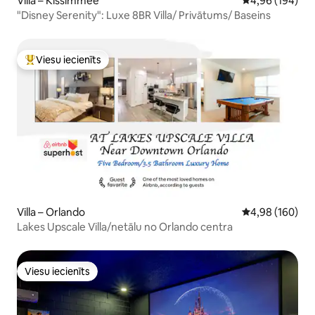
Villa – Kissimmee
Vidējais vērtēj
4,96 (194)
"Disney Serenity": Luxe 8BR Villa/ Privātums/ Baseins
Viesu iecienīts
Populārs viesu iecienīts mājoklis
Villa – Orlando
Vidējais vērtēj
4,98 (160)
Lakes Upscale Villa/netālu no Orlando centra
Viesu iecienīts
Viesu iecienīts