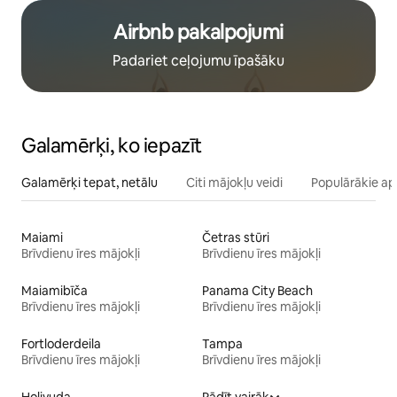
Airbnb pakalpojumi
Padariet ceļojumu īpašāku
Galamērķi, ko iepazīt
Galamērķi tepat, netālu
Citi mājokļu veidi
Populārākie ap
Maiami
Četras stūri
Brīvdienu īres mājokļi
Brīvdienu īres mājokļi
Maiamibīča
Panama City Beach
Brīvdienu īres mājokļi
Brīvdienu īres mājokļi
Fortloderdeila
Tampa
Brīvdienu īres mājokļi
Brīvdienu īres mājokļi