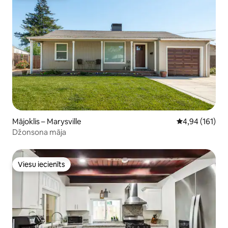
Mājoklis – Marysville
Vidējais vērtēj
4,94 (161)
Džonsona māja
Viesu iecienīts
Viesu iecienīts