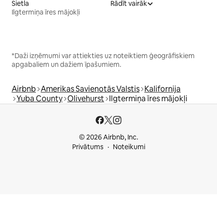
Sietla
Rādīt vairāk
Ilgtermiņa īres mājokļi
*Daži izņēmumi var attiekties uz noteiktiem ģeogrāfiskiem
apgabaliem un dažiem īpašumiem.
Airbnb
Amerikas Savienotās Valstis
Kalifornija
Yuba County
Olivehurst
Ilgtermiņa īres mājokļi
© 2026 Airbnb, Inc.
Privātums
Noteikumi