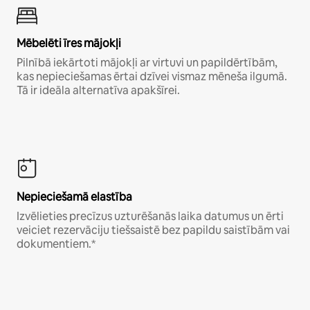
Mēbelēti īres mājokļi
Pilnībā iekārtoti mājokļi ar virtuvi un papildērtībām,
kas nepieciešamas ērtai dzīvei vismaz mēneša ilgumā.
Tā ir ideāla alternatīva apakšīrei.
Nepieciešamā elastība
Izvēlieties precīzus uzturēšanās laika datumus un ērti
veiciet rezervāciju tiešsaistē bez papildu saistībām vai
dokumentiem.*