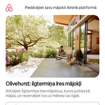
Aizvērt
un
Piedāvājiet savu mājokli Airbnb platformā
iet
uz
saturu
Olivehurst: ilgtermiņa īres mājokļi
Atklājiet ilgtermiņa īres mājokļus, kuros justies kā
mājās, un rezervējiet tos uz mēnesi vai ilgāk.