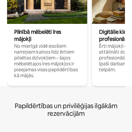
Pilnībā mēbelēti īres
Digitālie klejo
mājokļi
profesionāļi
No mierīgā vidē esošiem
Ērti mājokļi ce
namiņiem kalnos līdz ērtiem
attālināti strā
pilsētas dzīvokļiem – šajos
profesionāļiem 
mēbelētajos īres mājokļos ir
īpaši darbam 
pieejamas visas papildērtības
telpām.
kā mājās.
Papildērtības un privilēģijas ilgākām
rezervācijām