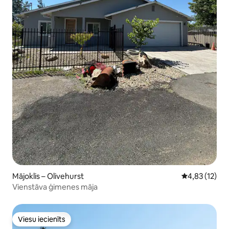
Mājoklis – Olivehurst
Vidējais vērtē
4,83 (12)
Vienstāva ģimenes māja
Viesu iecienīts
Viesu iecienīts