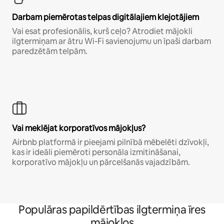
Darbam piemērotas telpas digitālajiem klejotājiem
Vai esat profesionālis, kurš ceļo? Atrodiet mājokli
ilgtermiņam ar ātru Wi-Fi savienojumu un īpaši darbam
paredzētām telpām.
Vai meklējat korporatīvos mājokļus?
Airbnb platformā ir pieejami pilnībā mēbelēti dzīvokļi,
kas ir ideāli piemēroti personāla izmitināšanai,
korporatīvo mājokļu un pārcelšanās vajadzībām.
Populāras papildērtības ilgtermiņa īres
mājokļos