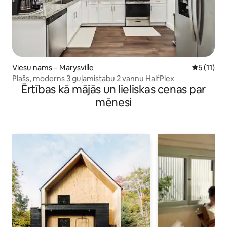
Viesu nams – Marysville
Vidējais v
5 (11)
Plašs, moderns 3 guļamistabu 2 vannu HalfPlex
Ērtības kā mājās un lieliskas cenas par
mēnesi