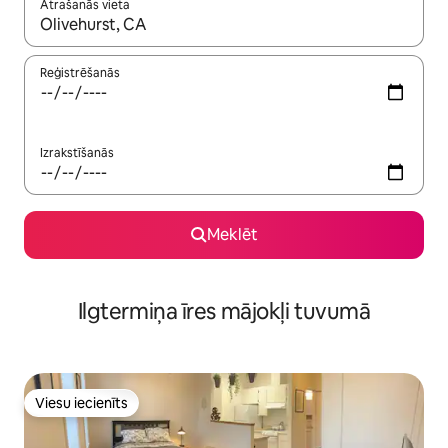
Atrašanās vieta
Kad rezultāti kļūs pieejami, izmantojiet bultiņu uz augšu un uz le
Reģistrēšanās
Izrakstīšanās
Meklēt
Ilgtermiņa īres mājokļi tuvumā
Viesu iecienīts
Viesu iecienīts