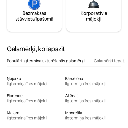
Bezmaksas
Korporatīvie
stāvvieta īpašumā
mājokļi
Galamērķi, ko iepazīt
Populāri ilgtermiņa uzturēšanās galamērķi
Galamērķi tepat, 
Ņujorka
Barselona
Ilgtermiņa īres mājokļi
Ilgtermiņa īres mājokļi
Florence
Atēnas
Ilgtermiņa īres mājokļi
Ilgtermiņa īres mājokļi
Maiami
Monreāla
Ilgtermiņa īres mājokļi
Ilgtermiņa īres mājokļi