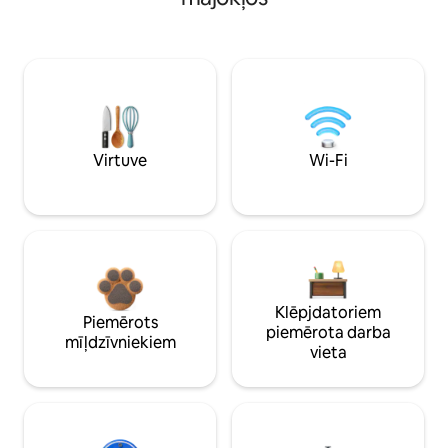
Virtuve
Wi-Fi
Klēpjdatoriem
Piemērots
piemērota darba
mīļdzīvniekiem
vieta