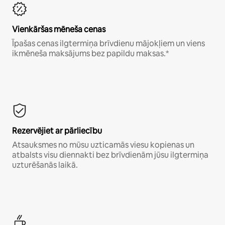
Vienkāršas mēneša cenas
Īpašas cenas ilgtermiņa brīvdienu mājokļiem un viens
ikmēneša maksājums bez papildu maksas.*
Rezervējiet ar pārliecību
Atsauksmes no mūsu uzticamās viesu kopienas un
atbalsts visu diennakti bez brīvdienām jūsu ilgtermiņa
uzturēšanās laikā.