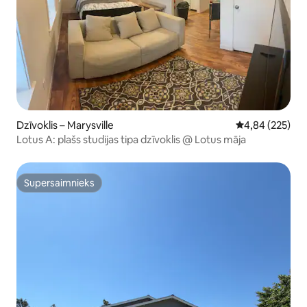
Dzīvoklis – Marysville
Vidējais vērtēj
4,84 (225)
Lotus A: plašs studijas tipa dzīvoklis @ Lotus māja
Supersaimnieks
Supersaimnieks