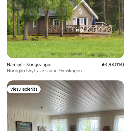
Namiņš – Kongsvinger
Vidējais vērtēj
4,98 (114)
Nordgårdshytta ar saunu Finnskogen
Viesu iecienīts
Viesu iecienīts