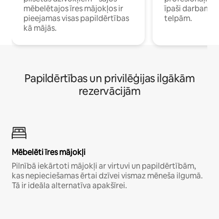
mēbelētajos īres mājokļos ir
īpaši darbam 
pieejamas visas papildērtības
telpām.
kā mājās.
Papildērtības un privilēģijas ilgākām
rezervācijām
Mēbelēti īres mājokļi
Pilnībā iekārtoti mājokļi ar virtuvi un papildērtībām,
kas nepieciešamas ērtai dzīvei vismaz mēneša ilgumā.
Tā ir ideāla alternatīva apakšīrei.