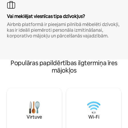
Vai meklējat viesnīcas tipa dzīvokļus?
Airbnb platformā ir pieejami pilnībā mēbelēti dzīvokļi,
kas ir ideāli piemēroti personāla izmitināšanai,
korporatīvo mājokļu un pārcelšanās vajadzībām.
Populāras papildērtības ilgtermiņa īres
mājokļos
Virtuve
Wi-Fi