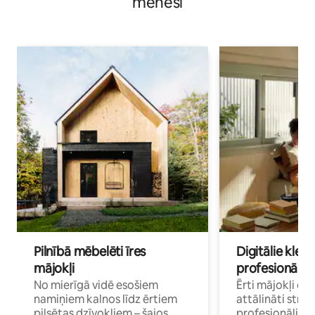
mēnesi
Pilnībā mēbelēti īres
Digitālie klejo
mājokļi
profesionāļi
No mierīgā vidē esošiem
Ērti mājokļi ce
namiņiem kalnos līdz ērtiem
attālināti strā
pilsētas dzīvokļiem – šajos
profesionāļiem 