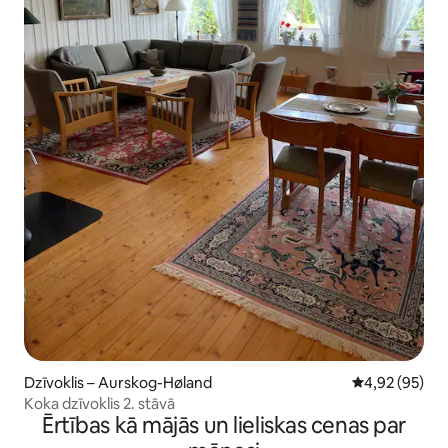
Dzīvoklis – Aurskog-Høland
Vidējais vērtē
4,92 (95)
Koka dzīvoklis 2. stāvā
Ērtības kā mājās un lieliskas cenas par