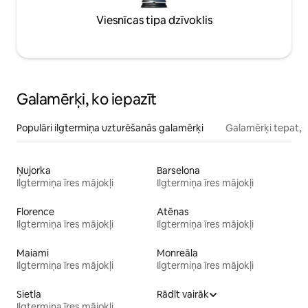
Viesnīcas tipa dzīvoklis
Galamērķi, ko iepazīt
Populāri ilgtermiņa uzturēšanās galamērķi
Galamērķi tepat, 
Ņujorka
Barselona
Ilgtermiņa īres mājokļi
Ilgtermiņa īres mājokļi
Florence
Atēnas
Ilgtermiņa īres mājokļi
Ilgtermiņa īres mājokļi
Maiami
Monreāla
Ilgtermiņa īres mājokļi
Ilgtermiņa īres mājokļi
Sietla
Rādīt vairāk
Ilgtermiņa īres mājokļi