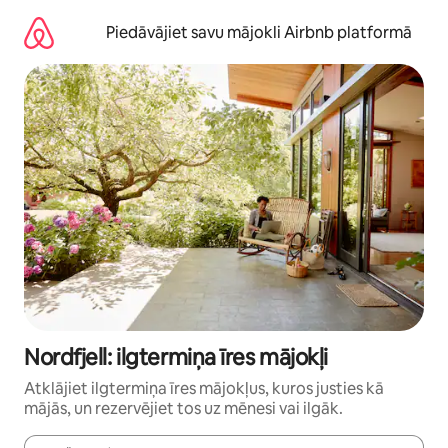
Aizvērt
un
Piedāvājiet savu mājokli Airbnb platformā
iet
uz
saturu
Nordfjell: ilgtermiņa īres mājokļi
Atklājiet ilgtermiņa īres mājokļus, kuros justies kā
mājās, un rezervējiet tos uz mēnesi vai ilgāk.