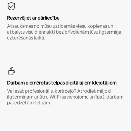
Rezervējiet ar pārliecību
Atsauksmes no mūsu uzticamās viesu kopienas un
atbalsts visu diennakti bez brīvdienām jūsu ilgtermiņa
uzturēšanās laikā.
Darbam piemērotas telpas digitālajiem klejotājiem
Vai esat profesionālis, kurš ceļo? Atrodiet mājokli
ilgtermiņam ar ātru Wi-Fi savienojumu un īpaši darbam
paredzētām telpām.