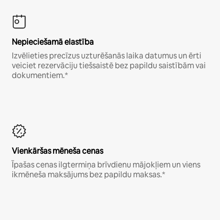
Nepieciešamā elastība
Izvēlieties precīzus uzturēšanās laika datumus un ērti
veiciet rezervāciju tiešsaistē bez papildu saistībām vai
dokumentiem.*
Vienkāršas mēneša cenas
Īpašas cenas ilgtermiņa brīvdienu mājokļiem un viens
ikmēneša maksājums bez papildu maksas.*