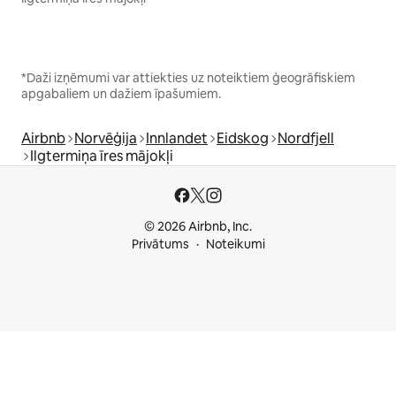
*Daži izņēmumi var attiekties uz noteiktiem ģeogrāfiskiem
apgabaliem un dažiem īpašumiem.
Airbnb
Norvēģija
Innlandet
Eidskog
Nordfjell
Ilgtermiņa īres mājokļi
© 2026 Airbnb, Inc.
Privātums
Noteikumi