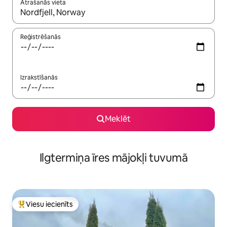
Atrašanās vieta
Kad rezultāti kļūs pieejami, izmantojiet bultiņu uz augšu un uz le
Reģistrēšanās
Izrakstīšanās
Meklēt
Ilgtermiņa īres mājokļi tuvumā
Viesu iecienīts
Populārs viesu iecienīts mājoklis