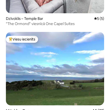
Dzīvoklis – Temple Bar
Vidējais 
5 (5)
"The Ormond" viesnīcā One Capel Suites
Viesu iecienīts
Populārs viesu iecienīts mājoklis