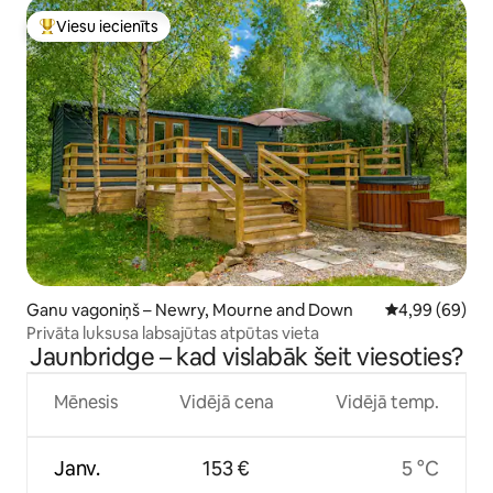
Viesu iecienīts
Populārs viesu iecienīts mājoklis
Ganu vagoniņš – Newry, Mourne and Down
Vidējais vērtē
4,99 (69)
Privāta luksusa labsajūtas atpūtas vieta
Jaunbridge – kad vislabāk šeit viesoties?
Mēnesis
Vidējā cena
Vidējā temp.
Janv.
153 €
5 °C