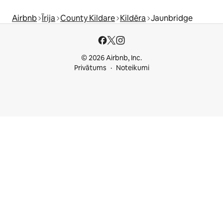
Airbnb
Īrija
County Kildare
Kildēra
Jaunbridge
© 2026 Airbnb, Inc.
Privātums
Noteikumi