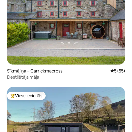
Sīkmājiņa – Carrickmacross
Vidējais vē
5 (55)
Destilētāja māja
Viesu iecienīts
Populārs viesu iecienīts mājoklis