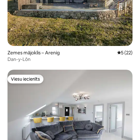
Zemes mājoklis – Arenig
Vidējais vē
5 (22)
Dan-y-Lôn
Viesu iecienīts
Viesu iecienīts