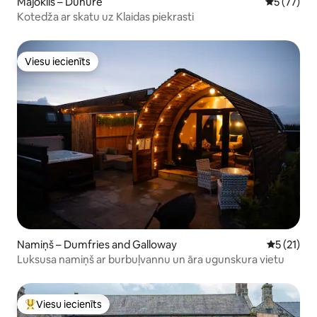
Mājoklis – Dunure
Vidējais vē
5 (77)
Kotedža ar skatu uz Klaidas piekrasti
Viesu iecienīts
Viesu iecienīts
Namiņš – Dumfries and Galloway
Vidējais v
5 (21)
Luksusa namiņš ar burbuļvannu un āra ugunskura vietu
Viesu iecienīts
Populārs viesu iecienīts mājoklis