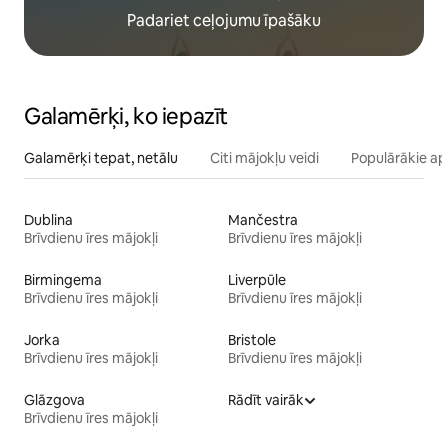
Padariet ceļojumu īpašāku
Galamērķi, ko iepazīt
Galamērķi tepat, netālu
Citi mājokļu veidi
Populārākie ap
Dublina
Mančestra
Brīvdienu īres mājokļi
Brīvdienu īres mājokļi
Birmingema
Liverpūle
Brīvdienu īres mājokļi
Brīvdienu īres mājokļi
Jorka
Bristole
Brīvdienu īres mājokļi
Brīvdienu īres mājokļi
Glāzgova
Rādīt vairāk
Brīvdienu īres mājokļi