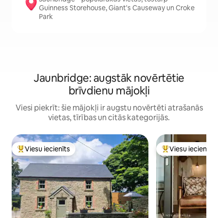
Guinness Storehouse, Giant's Causeway un Croke
Park
Jaunbridge: augstāk novērtētie
brīvdienu mājokļi
Viesi piekrīt: šie mājokļi ir augstu novērtēti atrašanās
vietas, tīrības un citās kategorijās.
Viesu iecienīts
Viesu iecienīts
Populārs viesu iecienīts mājoklis
Populārs viesu iec