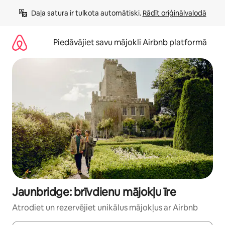
Aizvērt
Daļa satura ir tulkota automātiski. 
Rādīt oriģinālvalodā
un
iet
uz
Piedāvājiet savu mājokli Airbnb platformā
saturu
Jaunbridge: brīvdienu mājokļu īre
Atrodiet un rezervējiet unikālus mājokļus ar Airbnb