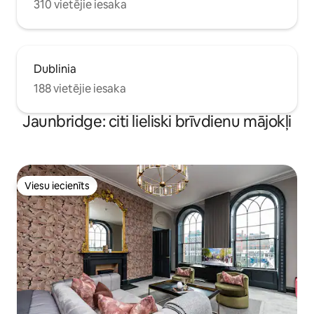
310 vietējie iesaka
Dublinia
188 vietējie iesaka
Jaunbridge: citi lieliski brīvdienu mājokļi
Viesu iecienīts
Viesu iecienīts