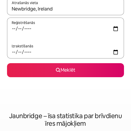
Atrašanās vieta
Kad rezultāti kļūs pieejami, izmantojiet bultiņu uz augšu un uz le
Reģistrēšanās
Izrakstīšanās
Meklēt
Jaunbridge – īsa statistika par brīvdienu
īres mājokļiem