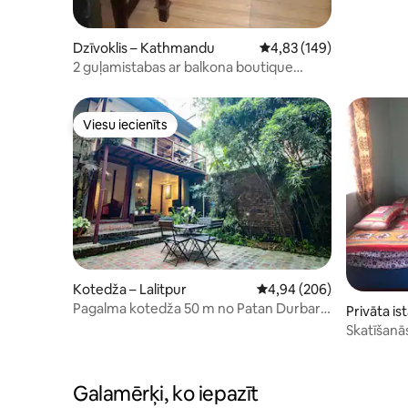
Dzīvoklis – Kathmandu
Vidējais vērtējums: 4,83
4,83 (149)
2 guļamistabas ar balkona boutique
dzīvokli
Viesu iecienīts
Viesu iecienīts
Kotedža – Lalitpur
Vidējais vērtējums: 4,94
4,94 (206)
Pagalma kotedža 50 m no Patan Durbar
Privāta is
laukuma!
Skatīšanās
Galamērķi, ko iepazīt