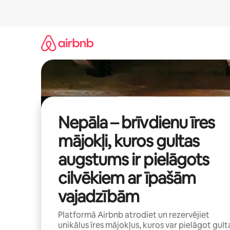
Aizvērt
un
iet
uz
saturu
Nepāla – brīvdienu īres
mājokļi, kuros gultas
augstums ir pielāgots
cilvēkiem ar īpašām
vajadzībām
Platformā Airbnb atrodiet un rezervējiet
unikālus īres mājokļus, kuros var pielāgot gult