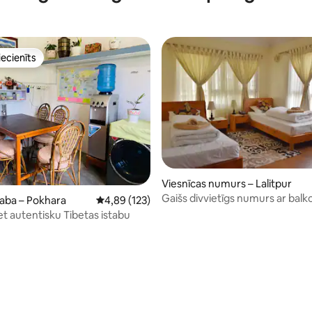
iecienīts
viesu iecienīts mājoklis
Viesnīcas numurs – Lalitpur
Gaišs divvietīgs numurs ar bal
taba – Pokhara
Vidējais vērtējums: 4,89 no 5, atsauksmju skai
4,89 (123)
et autentisku Tibetas istabu