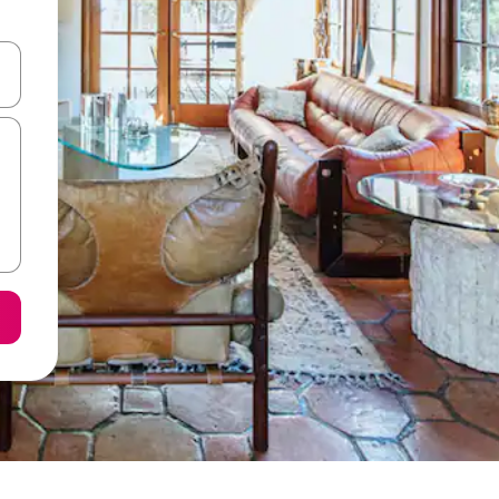
 augšu un uz leju vai izpētiet tos, pieskaroties ekrānam vai pavelkot pa 