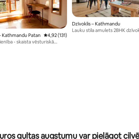
Dzīvoklis – Kathmandu
Lauku stila amulets 2BHK dzīvok
: 5 no 5, atsauksmju skaits: 4
 – Kathmandu Patan
Vidējais vērtējums: 4,92 no 5, atsauksmju skai
4,92 (131)
enība - skaista vēsturiskā
 fl
: 5 no 5, atsauksmju skaits: 5
, kuros gultas augstumu var pielāgot ci