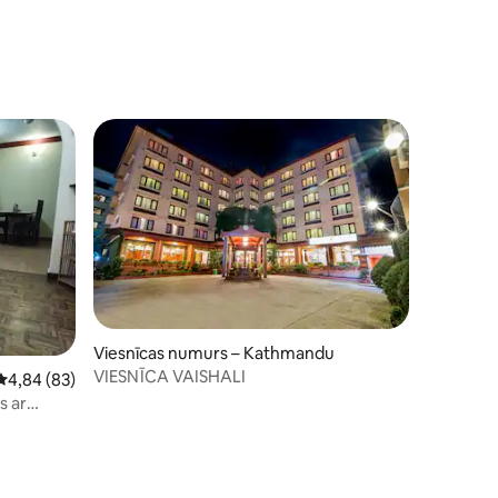
Viesnīcas numurs – Kathmandu
VIESNĪCA VAISHALI
Vidējais vērtējums: 4,84 no 5, atsauksmju skaits: 83
4,84 (83)
s ar