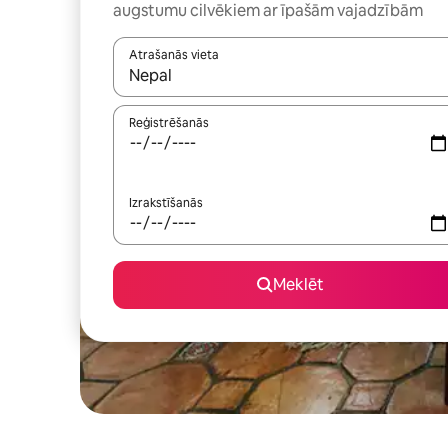
augstumu cilvēkiem ar īpašām vajadzībām
Atrašanās vieta
Kad rezultāti kļūs pieejami, izmantojiet bultiņu uz
Reģistrēšanās
Izrakstīšanās
Meklēt