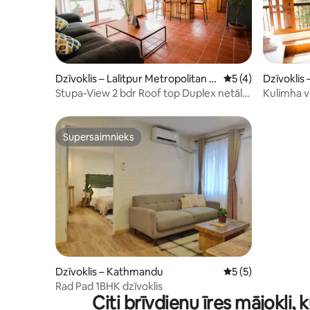
Dzīvoklis – Lalitpur Metropolitan C
Vidējais vērtējums
5 (4)
Dzīvoklis
ity
Stupa-View 2 bdr Roof top Duplex netālu
Kulimha vi
no Patan Durbar
Patana - 3.
Supersaimnieks
Supersaimnieks
Dzīvoklis – Kathmandu
Vidējais vērtējums
5 (5)
Rad Pad 1BHK dzīvoklis
Citi brīvdienu īres mājokļi