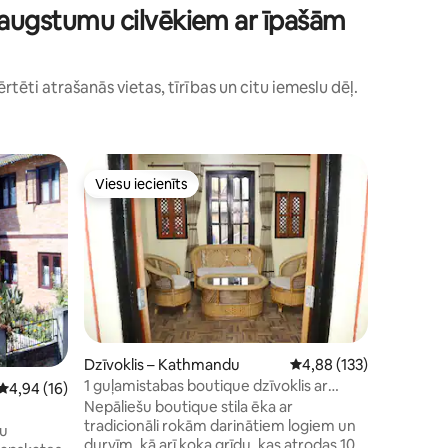
as augstumu cilvēkiem ar īpašām
rtēti atrašanās vietas, tīrības un citu iemeslu dēļ.
Viesnīca
Viesu iecienīts
Viesu iecienīts
Viesnīca 
Viesnīca R
atrodas p
pazīstama
Rapti upe
Čitvānas 
iespaidīg
paveras br
aprīkotas
aits: 7
Dzīvoklis – Kathmandu
Vidējais vērtējums: 4,8
4,88 (133)
mūsu iekš
1 guļamistabas boutique dzīvoklis ar
Vidējais vērtējums: 4,94 no 5, atsauksmju skaits: 16
4,94 (16)
istabu ir
lieliskiem skatiem
Nepāliešu boutique stila ēka ar
dārzu, u
tradicionāli rokām darinātiem logiem un
ērtībām, 
du
durvīm, kā arī koka grīdu, kas atrodas 10
TV, Wi-Fi