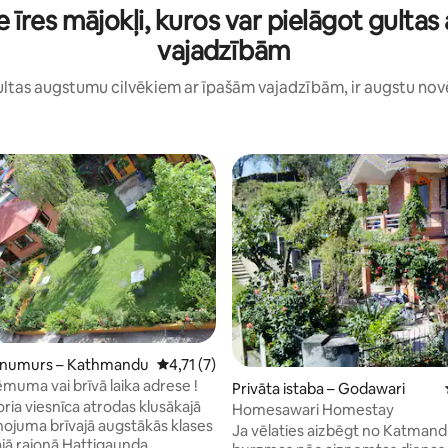
 īres mājokļi, kuros var pielāgot gult
vajadzībām
 gultas augstumu cilvēkiem ar īpašām vajadzībām, ir augstu novē
5 no 5, atsauksmju skaits: 18
s numurs – Kathmandu
Vidējais vērtējums: 4,71 no 5, atsauksmju sk
4,71 (7)
muma vai brīvā laika adrese !
Privāta istaba – Godawari
ria viesnīca atrodas klusākajā
Homesawari Homestay
ņojuma brīvajā augstākās klases
Ja vēlaties aizbēgt no Katman
jā rajonā Hattigaunda,