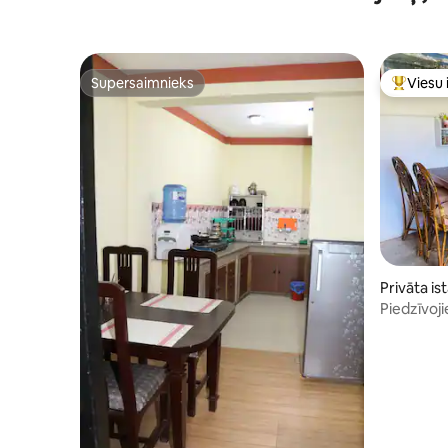
Supersaimnieks
Viesu 
Supersaimnieks
Populārs 
Privāta is
Piedzīvoji