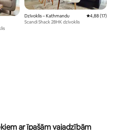
Dzīvoklis – Kathmandu
Vidējais vērtējums: 4,
4,88 (17)
Scandi Shack 2BHK dzīvoklis
lis
ts: 131
lvēkiem ar īpašām vajadzībām