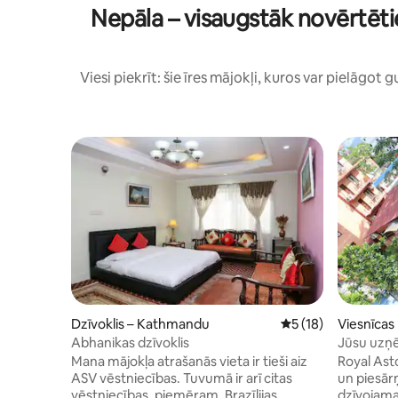
Nepāla – visaugstāk novērtētie
Viesi piekrīt: šie īres mājokļi, kuros var pielāgot
Dzīvoklis – Kathmandu
Vidējais vērtējums: 
5 (18)
Viesnīca
Abhanikas dzīvoklis
Jūsu uzņē
Mana mājokļa atrašanās vieta ir tieši aiz
Royal Asto
ASV vēstniecības. Tuvumā ir arī citas
un piesār
vēstniecības, piemēram, Brazīlijas
dzīvojama