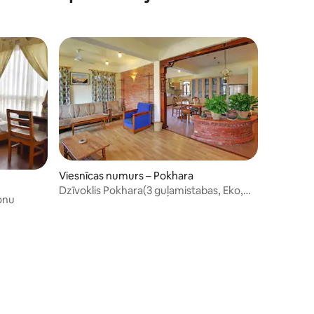
Viesnīcas numurs – Pokhara
Dzīvoklis Pokhara(3 guļamistabas, Eko,
konu
ts: 123
Boutique)