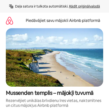
Aizvērt
Daļa satura ir tulkota automātiski. 
Rādīt oriģinālvalodā
un
iet
uz
Piedāvājiet savu mājokli Airbnb platformā
saturu
Mussenden templis – mājokļi tuvumā
Rezervējiet unikālas brīvdienu īres vietas, naktsmītnes
un citus mājokļus Airbnb platformā