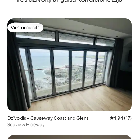
Viesu iecienīts
Viesu iecienīts
Dzīvoklis – Causeway Coast and Glens
Vidējais vērtē
4,94 (17)
Seaview Hideway