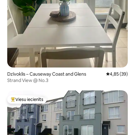
Dzīvoklis – Causeway Coast and Glens
Vidējais vērtē
4,85 (39)
Strand View @ No.3
Viesu iecienīts
Populārs viesu iecienīts mājoklis