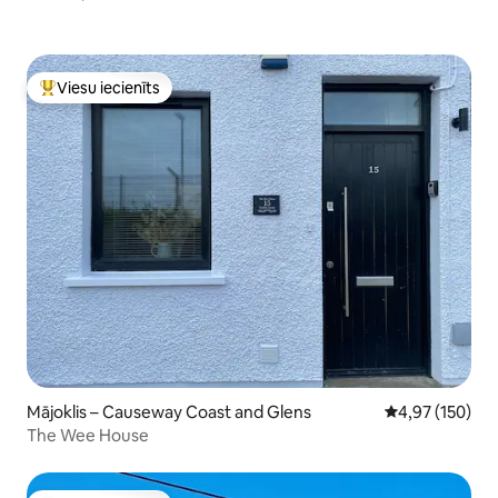
Viesu iecienīts
Populārs viesu iecienīts mājoklis
Mājoklis – Causeway Coast and Glens
Vidējais vērtēj
4,97 (150)
The Wee House