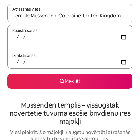
Atrašanās vieta
Kad rezultāti kļūs pieejami, izmantojiet bultiņu uz augšu un uz le
Reģistrēšanās
Izrakstīšanās
Meklēt
Mussenden templis – visaugstāk
novērtētie tuvumā esošie brīvdienu īres
mājokļi
Viesi piekrīt: šie mājokļi ir augstu novērtēti atrašanās
vietas, tīrības un citās kategorijās.