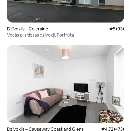
Dzīvoklis – Coleraine
Vidējais vē
5 (93)
Vecās pils tiesas dzīvokļi, Portrūta
Dzīvoklis – Causeway Coast and Glens
Vidējais vērtēj
4,72 (473)