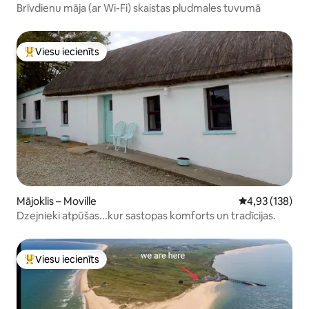
Brīvdienu māja (ar Wi-Fi) skaistas pludmales tuvumā
Viesu iecienīts
Populārs viesu iecienīts mājoklis
Mājoklis – Moville
Vidējais vērtēj
4,93 (138)
Dzejnieki atpūšas...kur sastopas komforts un tradīcijas.
Viesu iecienīts
Populārs viesu iecienīts mājoklis