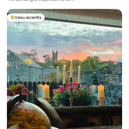
Viesu iecienīts
Populārs viesu iecienīts mājoklis