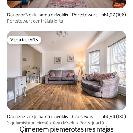
Daudzdzīvokļu nama dzīvoklis – Portstewart
Vidējais vērtēj
4,97 (106)
Portstewart centrālais lofts
Viesu iecienīts
Viesu iecienīts
Daudzdzīvokļu nama dzīvoklis – Causeway C
Vidējais vērtēj
4,94 (130)
oast and Glens
3 guļamistabu pirmā stāva dzīvoklis Portstjuartā
Ģimenēm piemērotas īres mājas