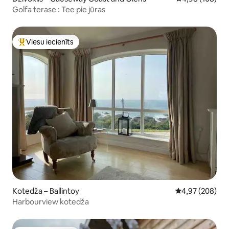
Golfa terase : Tee pie jūras
Viesu iecienīts
Populārs viesu iecienīts mājoklis
Kotedža – Ballintoy
Vidējais vērtēj
4,97 (208)
Harbourview kotedža