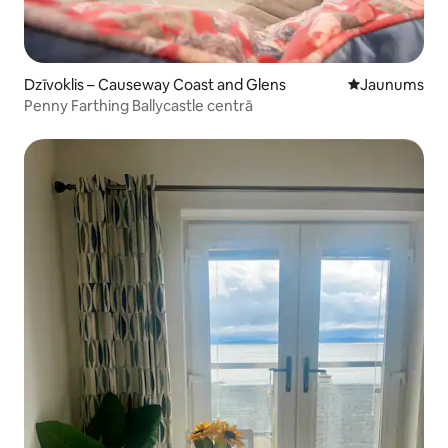
Dzīvoklis – Causeway Coast and Glens
Jauns mājoklis
Jaunums
Penny Farthing Ballycastle centrā