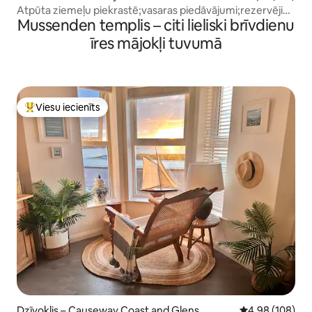
Atpūta ziemeļu piekrastē;vasaras piedāvājumi;rezervējiet
Mussenden templis – citi lieliski brīvdienu
savlaicīgi
īres mājokļi tuvumā
Viesu iecienīts
Populārs viesu iecienīts mājoklis
Dzīvoklis – Causeway Coast and Glens
Vidējais vērtēj
4,98 (108)