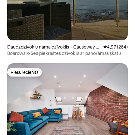
Daudzdzīvokļu nama dzīvoklis – Causeway C
Vidējais vērtēj
4,97 (264)
oast and Glens
Boardwalk-Sea piekrastes dzīvoklis ar panorāmas skatu
Viesu iecienīts
Viesu iecienīts