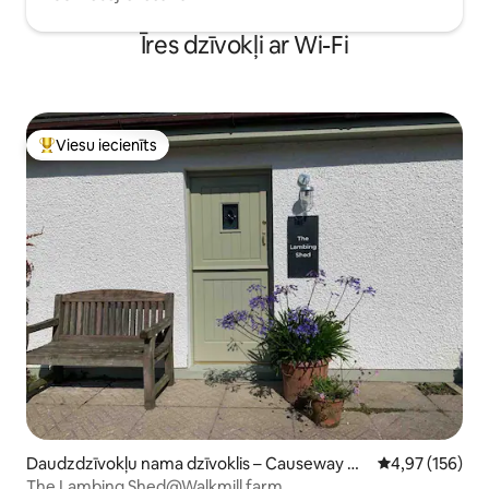
Īres dzīvokļi ar Wi-Fi
Viesu iecienīts
Populārs viesu iecienīts mājoklis
Daudzdzīvokļu nama dzīvoklis – Causeway Co
Vidējais vērtēj
4,97 (156)
ast and Glens
The Lambing Shed@Walkmill farm