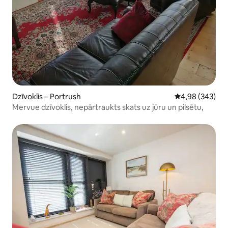
Dzīvoklis – Portrush
Vidējais vērtēj
4,98 (343)
Mervue dzīvoklis, nepārtraukts skats uz jūru un pilsētu,