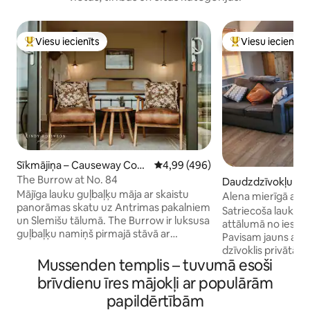
Viesu iecienīts
Viesu iecienīts
Populārs viesu iecienīts mājoklis
Populārs viesu iec
Sīkmājiņa – Causeway Coas
Vidējais vērtējums: 4,99 no 5, at
4,99 (496)
t and Glens
The Burrow at No. 84
Daudzdzīvokļu na
Mājīga lauku guļbaļķu māja ar skaistu
lis – Aghadowey
Alena mierīgā atp
panorāmas skatu uz Antrimas pakalniem
Satriecoša lauku a
un Slemišu tālumā. The Burrow ir luksusa
attālumā no iespaidīgā ziemeļu
guļbaļķu namiņš pirmajā stāvā ar
Pavisam jauns augš
ekskluzīvu privātu dārzu, terasi un
dzīvoklis privātā j
burbuļvannu. Dzīvoklis atrodas 30
Mussenden templis – tuvumā esoši
uz Bann ieleju ar dažādām lauku
minūšu brauciena attālumā no
pastaigām. Atseviš
brīvdienu īres mājokļi ar populārām
satriecošajiem Ziemeļu krasta apskates
telpa ar āra maltītēm un g
papildērtībām
objektiem un 45 minūšu brauciena
atvērts plānots de