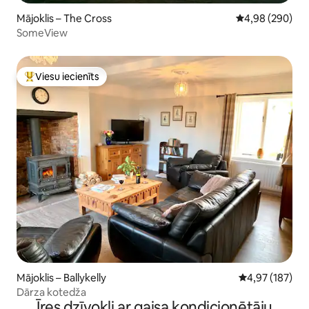
Mājoklis – The Cross
Vidējais vērtēj
4,98 (290)
SomeView
Viesu iecienīts
Populārs viesu iecienīts mājoklis
Mājoklis – Ballykelly
Vidējais vērtēj
4,97 (187)
Dārza kotedža
Īres dzīvokļi ar gaisa kondicionētāju