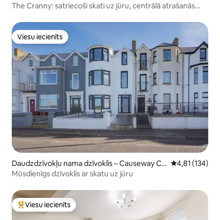
The Cranny: satriecoši skati uz jūru, centrālā atrašanās
vieta
Viesu iecienīts
Viesu iecienīts
Daudzdzīvokļu nama dzīvoklis – Causeway Co
Vidējais vērtēj
4,81 (134)
ast and Glens
Mūsdienīgs dzīvoklis ar skatu uz jūru
Viesu iecienīts
Populārs viesu iecienīts mājoklis