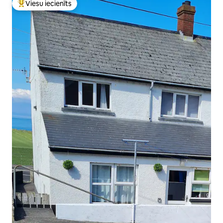
Viesu iecienīts
Populārs viesu iecienīts mājoklis