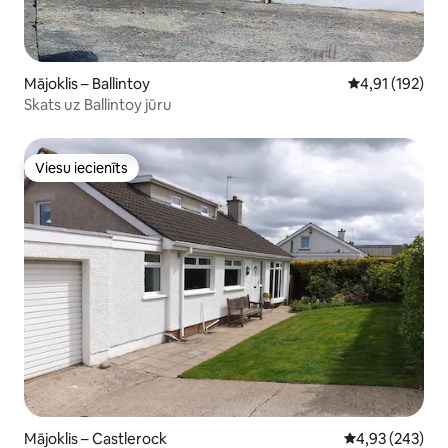
Mājoklis – Ballintoy
Vidējais vērtēj
4,91 (192)
Skats uz Ballintoy jūru
Viesu iecienīts
Viesu iecienīts
Mājoklis – Castlerock
Vidējais vērtēj
4,93 (243)