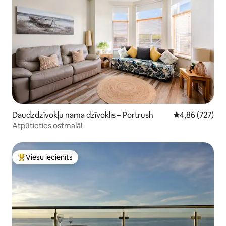
Daudzdzīvokļu nama dzīvoklis – Portrush
Vidējais vērtēj
4,86 (727)
Atpūtieties ostmalā!
Viesu iecienīts
Populārs viesu iecienīts mājoklis