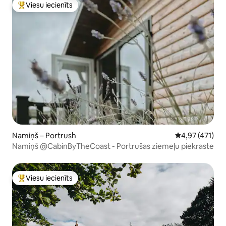
Viesu iecienīts
Populārs viesu iecienīts mājoklis
Namiņš – Portrush
Vidējais vērtēj
4,97 (471)
Namiņš @CabinByTheCoast - Portrušas ziemeļu piekraste
Viesu iecienīts
Populārs viesu iecienīts mājoklis