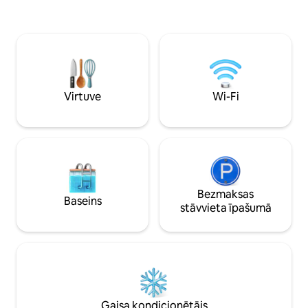
attālumā no Belfāstas. Dzīvoklis atrodas
dušas telpu un tualeti. King izmē
50 m attālumā no mūsu mājas, tāpēc
un divguļamā dīvān
mēs esam tuvumā, lai padarītu jūsu
uzņemt 3-4 viesus. virtuvīte 
uzturēšanos patīkamu. Elektromobiļa
mikroviļņu krāsni, 
lādētājs ir pieejams pēc pieprasījuma.
Pārnēsājama plīts 
Tiek piemērota papildu maksa.
pieprasījuma.
Virtuve
Wi-Fi
Bezmaksas
Baseins
stāvvieta īpašumā
Gaisa kondicionētājs