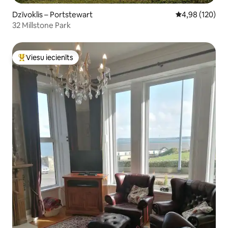
Dzīvoklis – Portstewart
Vidējais vērtēj
4,98 (120)
32 Millstone Park
Viesu iecienīts
Populārs viesu iecienīts mājoklis