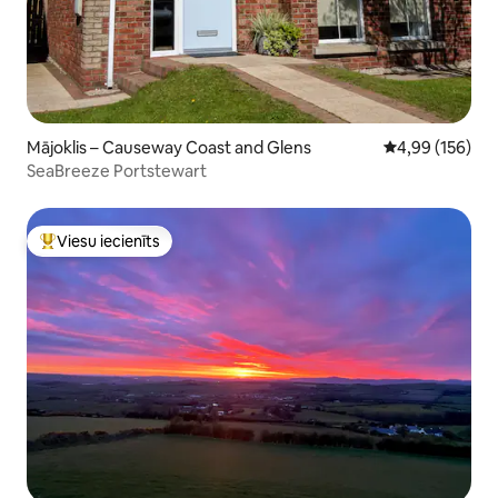
Mājoklis – Causeway Coast and Glens
Vidējais vērtēj
4,99 (156)
SeaBreeze Portstewart
Viesu iecienīts
Populārs viesu iecienīts mājoklis