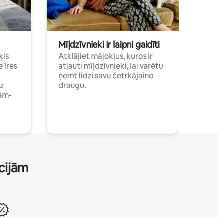
Mīļdzīvnieki ir laipni gaidīti
ķis
Atklājiet mājokļus, kuros ir
e īres
atļauti mīļdzīvnieki, lai varētu
ņemt līdzi savu četrkājaino
dz
draugu.
ām-
ācijām