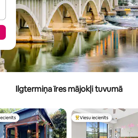
Ilgtermiņa īres mājokļi tuvumā
iecienīts
Viesu iecienīts
viesu iecienīts mājoklis
Populārs viesu iecienīts mājokli