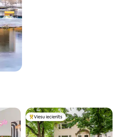
Viesu iecienīts
s
Populārs viesu iecienīts mājoklis