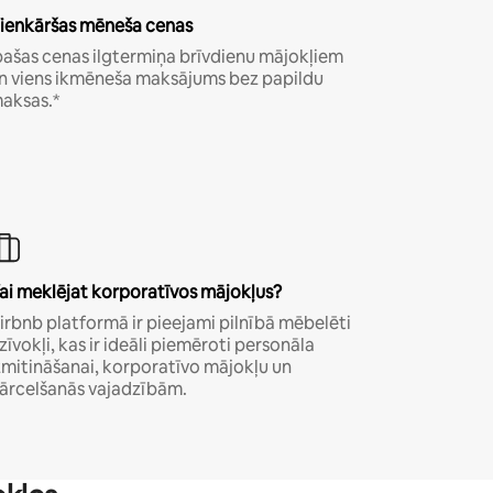
ienkāršas mēneša cenas
pašas cenas ilgtermiņa brīvdienu mājokļiem
n viens ikmēneša maksājums bez papildu
aksas.*
ai meklējat korporatīvos mājokļus?
irbnb platformā ir pieejami pilnībā mēbelēti
zīvokļi, kas ir ideāli piemēroti personāla
zmitināšanai, korporatīvo mājokļu un
ārcelšanās vajadzībām.