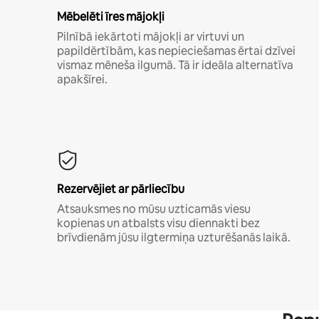
Mēbelēti īres mājokļi
Pilnībā iekārtoti mājokļi ar virtuvi un
papildērtībām, kas nepieciešamas ērtai dzīvei
vismaz mēneša ilgumā. Tā ir ideāla alternatīva
apakšīrei.
Rezervējiet ar pārliecību
Atsauksmes no mūsu uzticamās viesu
kopienas un atbalsts visu diennakti bez
brīvdienām jūsu ilgtermiņa uzturēšanās laikā.