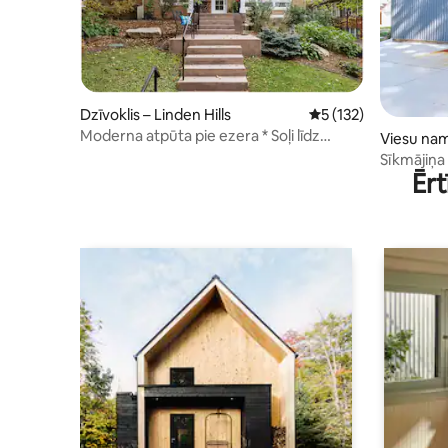
Dzīvoklis – Linden Hills
Vidējais vērtējums: 5
5 (132)
Moderna atpūta pie ezera * Soļi līdz
Viesu nam
ezeram un vakariņām
Sīkmājiņa
Ērt