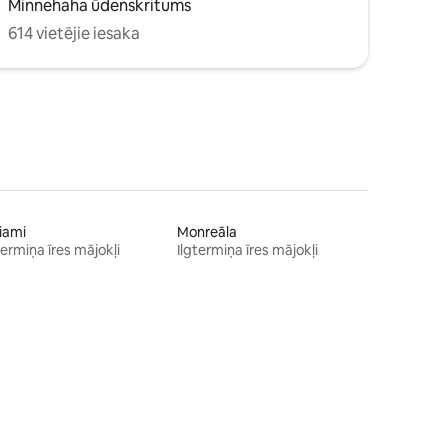
Minnehaha ūdenskritums
614 vietējie iesaka
iami
Monreāla
termiņa īres mājokļi
Ilgtermiņa īres mājokļi