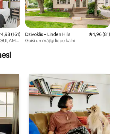
idējais vērtējums: 4,98 no 5, atsauksmju skaits: 161
4,98 (161)
Dzīvoklis – Linden Hills
Vidējais vērtējums: 4,
4,96 (81)
IVGUĻAMO
Gaiši un mājīgi liepu kalni
s: 1117
ātavu
nesi