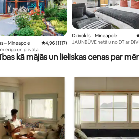
 no 5, atsauksmju skaits: 132
Dzīvoklis – Mineapole
V
JAUNBŪVE netālu no DT ar D
s – Mineapole
Vidējais vērtējums: 4,96 no 5, atsauksmju skait
4,96 (1117)
gultu+pilnu virtuvi+veļas mazg
 mierīga un privāta
ības kā mājās un lieliskas cenas par mē