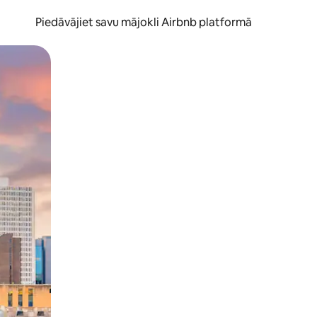
Piedāvājiet savu mājokli Airbnb platformā
to ar pirkstu.