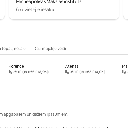
Minneapolisas Mākslas institūts
657 vietējie iesaka
 tepat, netālu
Citi mājokļu veidi
Florence
Atēnas
Ma
Ilgtermiņa īres mājokļi
Ilgtermiņa īres mājokļi
Ilg
kiem apgabaliem un dažiem īpašumiem.