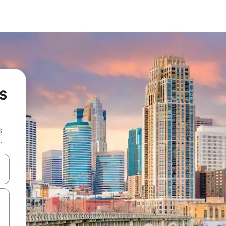
s
s
.
 augšu un uz leju vai izpētiet tos, pieskaroties ekrānam vai pavelkot pa 