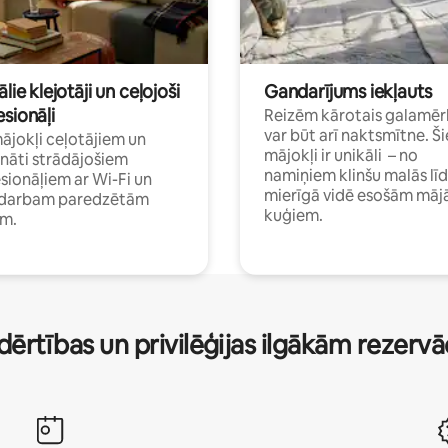
ālie klejotāji un ceļojoši
Gandarījums iekļauts
sionāļi
Reizēm kārotais galamēr
var būt arī naktsmītne. Ši
mājokļi ceļotājiem un
mājokļi ir unikāli – no
ināti strādājošiem
namiņiem klinšu malās lī
sionāļiem ar Wi-Fi un
mierīgā vidē esošām māj
i darbam paredzētām
kuģiem.
ām.
dērtības un privilēģijas ilgākām rezerv