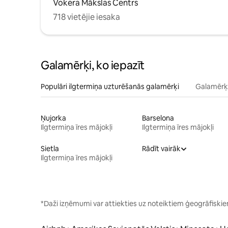
Vokera Mākslas Centrs
718 vietējie iesaka
Galamērķi, ko iepazīt
Populāri ilgtermiņa uzturēšanās galamērķi
Galamērķi
Ņujorka
Barselona
Ilgtermiņa īres mājokļi
Ilgtermiņa īres mājokļi
Sietla
Rādīt vairāk
Ilgtermiņa īres mājokļi
*Daži izņēmumi var attiekties uz noteiktiem ģeogrāfis