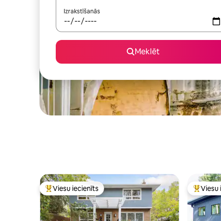
Izrakstīšanās
Meklēt
Viesu iecienīts
Viesu 
Populārs viesu iecienīts mājoklis
Populārs 