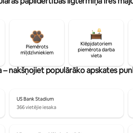
lāras papildērtības ilgtermiņa īres māj
Klēpjdatoriem
Piemērots
piemērota darba
mīļdzīvniekiem
vieta
a – nakšņojiet populārāko apskates pu
US Bank Stadium
366 vietējie iesaka