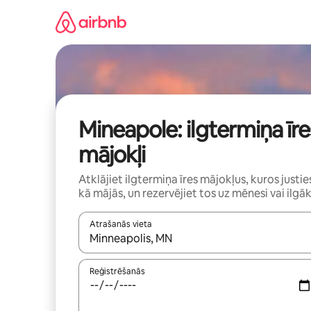
Aizvērt
un
iet
uz
saturu
Mineapole: ilgtermiņa īre
mājokļi
Atklājiet ilgtermiņa īres mājokļus, kuros justie
kā mājās, un rezervējiet tos uz mēnesi vai ilgāk
Atrašanās vieta
Kad rezultāti kļūs pieejami, izmantojiet bultiņu uz
Reģistrēšanās