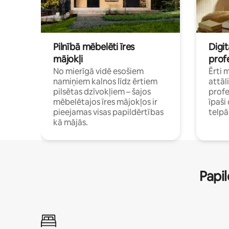
Pilnībā mēbelēti īres
Digit
mājokļi
profe
No mierīgā vidē esošiem
Ērti 
namiņiem kalnos līdz ērtiem
attāl
pilsētas dzīvokļiem – šajos
profe
mēbelētajos īres mājokļos ir
īpaš
pieejamas visas papildērtības
telp
kā mājās.
Papil