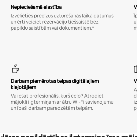
Nepieciešamā elastība
V
Izvēlieties precīzus uzturēšanās laika datumus
Ī
un ērti veiciet rezervāciju tiešsaistē bez
u
papildu saistībām vai dokumentiem.*
m
Darbam piemērotas telpas digitālajiem
V
klejotājiem
A
Vai esat profesionālis, kurš ceļo? Atrodiet
d
mājokli ilgtermiņam ar ātru Wi-Fi savienojumu
i
un īpaši darbam paredzētām telpām.
p