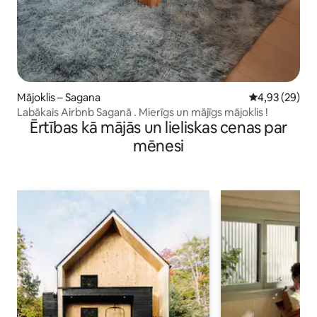
Mājoklis – Sagana
Vidējais vērtē
4,93 (29)
Labākais Airbnb Saganā . Mierīgs un mājīgs mājoklis !
Ērtības kā mājās un lieliskas cenas par
mēnesi