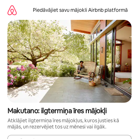
Aizvērt
un
Piedāvājiet savu mājokli Airbnb platformā
iet
uz
saturu
Makutano: ilgtermiņa īres mājokļi
Atklājiet ilgtermiņa īres mājokļus, kuros justies kā
mājās, un rezervējiet tos uz mēnesi vai ilgāk.