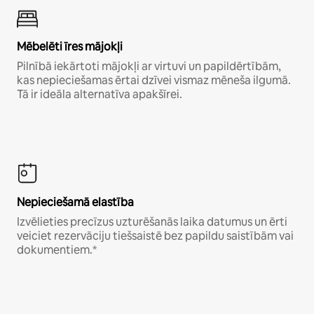
Mēbelēti īres mājokļi
Pilnībā iekārtoti mājokļi ar virtuvi un papildērtībām,
kas nepieciešamas ērtai dzīvei vismaz mēneša ilgumā.
Tā ir ideāla alternatīva apakšīrei.
Nepieciešamā elastība
Izvēlieties precīzus uzturēšanās laika datumus un ērti
veiciet rezervāciju tiešsaistē bez papildu saistībām vai
dokumentiem.*