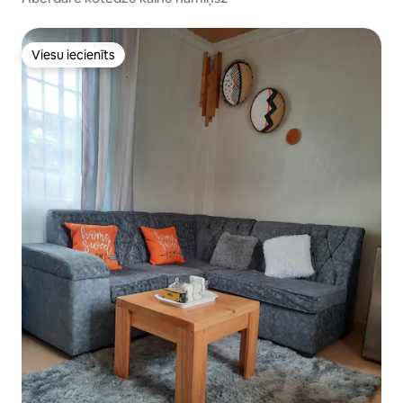
Viesu iecienīts
Viesu iecienīts