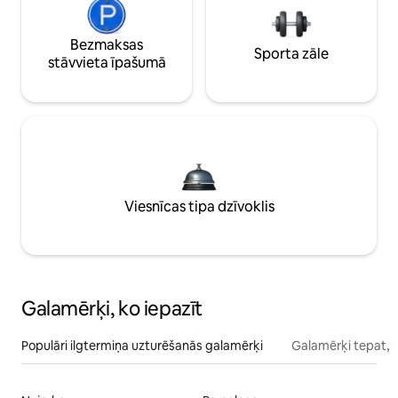
Bezmaksas
Sporta zāle
stāvvieta īpašumā
Viesnīcas tipa dzīvoklis
Galamērķi, ko iepazīt
Populāri ilgtermiņa uzturēšanās galamērķi
Galamērķi tepat, 