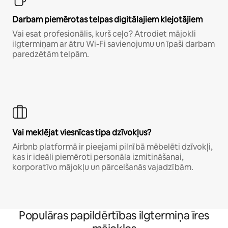
Darbam piemērotas telpas digitālajiem klejotājiem
Vai esat profesionālis, kurš ceļo? Atrodiet mājokli
ilgtermiņam ar ātru Wi-Fi savienojumu un īpaši darbam
paredzētām telpām.
Vai meklējat viesnīcas tipa dzīvokļus?
Airbnb platformā ir pieejami pilnībā mēbelēti dzīvokļi,
kas ir ideāli piemēroti personāla izmitināšanai,
korporatīvo mājokļu un pārcelšanās vajadzībām.
Populāras papildērtības ilgtermiņa īres