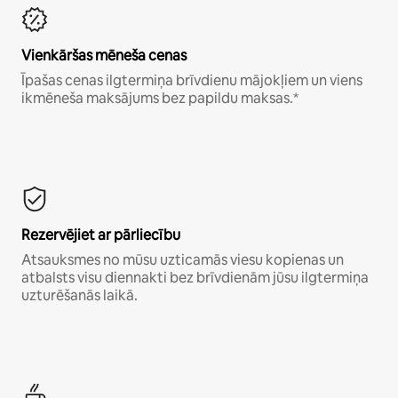
Vienkāršas mēneša cenas
Īpašas cenas ilgtermiņa brīvdienu mājokļiem un viens
ikmēneša maksājums bez papildu maksas.*
Rezervējiet ar pārliecību
Atsauksmes no mūsu uzticamās viesu kopienas un
atbalsts visu diennakti bez brīvdienām jūsu ilgtermiņa
uzturēšanās laikā.