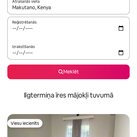
Atrašanās vieta
Kad rezultāti kļūs pieejami, izmantojiet bultiņu uz augšu un uz le
Reģistrēšanās
Izrakstīšanās
Meklēt
Ilgtermiņa īres mājokļi tuvumā
Viesu iecienīts
Viesu iecienīts