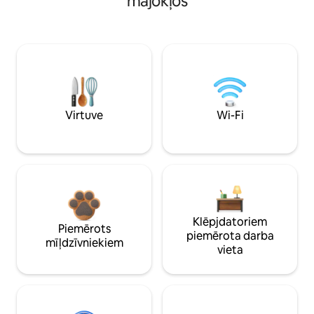
mājokļos
Virtuve
Wi-Fi
Klēpjdatoriem
Piemērots
piemērota darba
mīļdzīvniekiem
vieta