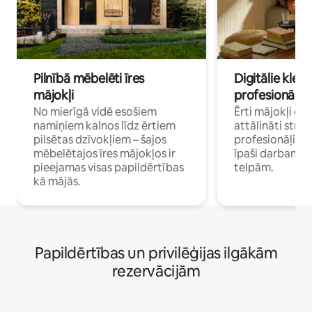
Pilnībā mēbelēti īres
Digitālie klejo
mājokļi
profesionāļi
No mierīgā vidē esošiem
Ērti mājokļi ce
namiņiem kalnos līdz ērtiem
attālināti strā
pilsētas dzīvokļiem – šajos
profesionāļiem 
mēbelētajos īres mājokļos ir
īpaši darbam 
pieejamas visas papildērtības
telpām.
kā mājās.
Papildērtības un privilēģijas ilgākām
rezervācijām