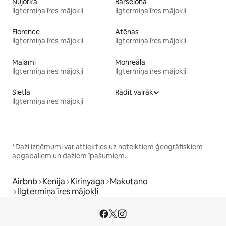
Ņujorka
Barselona
Ilgtermiņa īres mājokļi
Ilgtermiņa īres mājokļi
Florence
Atēnas
Ilgtermiņa īres mājokļi
Ilgtermiņa īres mājokļi
Maiami
Monreāla
Ilgtermiņa īres mājokļi
Ilgtermiņa īres mājokļi
Sietla
Rādīt vairāk
Ilgtermiņa īres mājokļi
*Daži izņēmumi var attiekties uz noteiktiem ģeogrāfiskiem
apgabaliem un dažiem īpašumiem.
Airbnb
Kenija
Kirinyaga
Makutano
Ilgtermiņa īres mājokļi