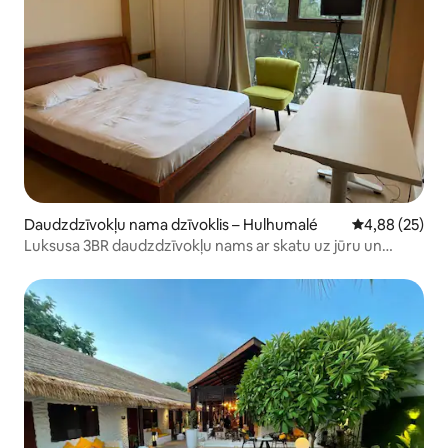
Daudzdzīvokļu nama dzīvoklis – Hulhumalé
Vidējais vērtē
4,88 (25)
Luksusa 3BR daudzdzīvokļu nams ar skatu uz jūru un
baseinu un sporta zāli