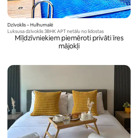
Dzīvoklis – Hulhumalé
Luksusa dzīvoklis 3BHK APT netālu no lidostas
Mīļdzīvniekiem piemēroti privāti īres
mājokļi