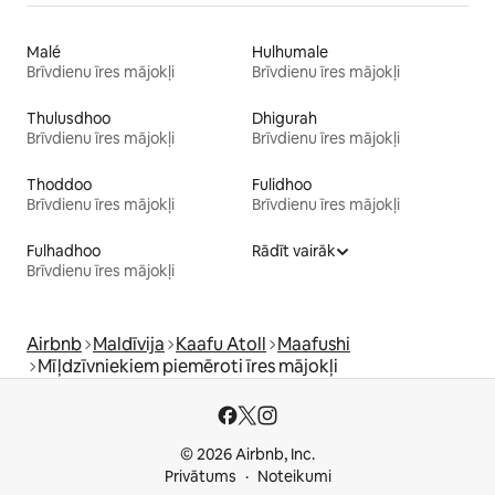
Malé
Hulhumale
Brīvdienu īres mājokļi
Brīvdienu īres mājokļi
Thulusdhoo
Dhigurah
Brīvdienu īres mājokļi
Brīvdienu īres mājokļi
Thoddoo
Fulidhoo
Brīvdienu īres mājokļi
Brīvdienu īres mājokļi
Fulhadhoo
Rādīt vairāk
Brīvdienu īres mājokļi
Airbnb
Maldīvija
Kaafu Atoll
Maafushi
Mīļdzīvniekiem piemēroti īres mājokļi
© 2026 Airbnb, Inc.
Privātums
Noteikumi