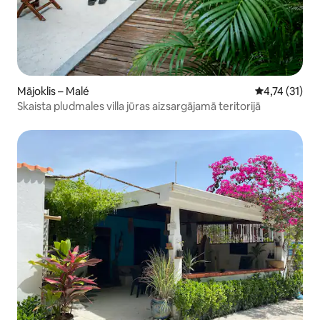
Mājoklis – Malé
Vidējais vērt
4,74 (31)
Skaista pludmales villa jūras aizsargājamā teritorijā