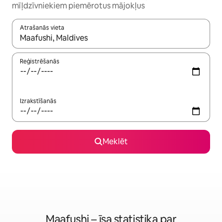
mīļdzīvniekiem piemērotus mājokļus
Atrašanās vieta
Kad rezultāti kļūs pieejami, izmantojiet bultiņu uz augšu un uz le
Reģistrēšanās
Izrakstīšanās
Meklēt
Maafushi – īsa statistika par