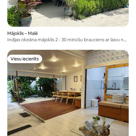
Mājoklis – Malé
Indijas okeāna mājoklis 2 - 30 minūšu brauciens ar laivu no
Male
Viesu iecienīts
Viesu iecienīts