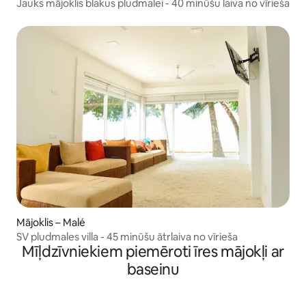
Jauks mājoklis blakus pludmalei - 40 minūšu laiva no vīrieša
Mājoklis – Malé
SV pludmales villa - 45 minūšu ātrlaiva no vīrieša
Mīļdzīvniekiem piemēroti īres mājokļi ar
baseinu