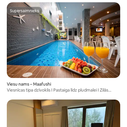
Supersaimnieks
Supersaimnieks
Viesu nams – Maafushi
Viesnīcas tipa dzīvoklis I Pastaiga līdz pludmalei I Zilās
lagūnas