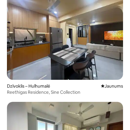
Dzīvoklis – Hulhumalé
Jauns mājoklis
Jaunums
Reethigas Residence, Sine Collection