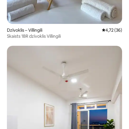
Dzīvoklis – Villingili
Vidējais vērtē
4,72 (36)
Skaists 1BR dzīvoklis Villingili