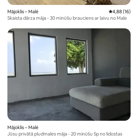
Mājoklis – Malé
Vidējais vērtē
4,88 (16)
Skaista dārza māja - 30 minūšu brauciens ar laivu no Male
Mājoklis – Malé
Jūsu privātā pludmales māja - 20 minūšu Sp no lidostas