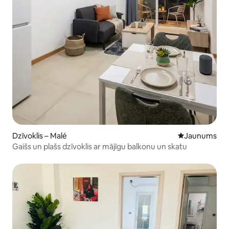
Dzīvoklis – Malé
Jauns mājoklis
Jaunums
Gaišs un plašs dzīvoklis ar mājīgu balkonu un skatu