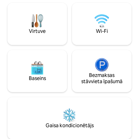
atklātā atpūtas zona plūst no iekštelpām
Bezmaksas WIFI un 
uz āru, un tā ir ideāli piemērota atpūtai,
Netflix - Bezmaksa
draugu uzņemšanai vai pilsētas skatu
dienā
baudīšanai. Tīras līnijas, gudrs
apgaismojums un izsmalcināts
Virtuve
Wi-Fi
plānojums rada drosmīgu, bet ērtu
pilsētas atpūtas vietu.
Bezmaksas
Baseins
stāvvieta īpašumā
Gaisa kondicionētājs