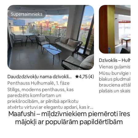
Supersaimnieks
Supersaimnieks
Dzīvoklis – Hulhu
Vienas guļamistab
Beachfront+ virtu
Mūsu burvīgie stud
Daudzdzīvokļu nama dzīvoklis
Vidējais vērtējums: 4,75 no 5,
4,75 (4)
blakus pludmalei 
– Hulhumalé
Penthauss Hulhumalē, 1. fāze
brauciena attālumā 
Stilīgs, moderns penthauss, kas
plašais un skaisti 
paredzēts komfortam un
atrodas terasē, un
priekšrocībām, ar pilnībā aprīkotu
apburošs skats uz 
atvērtu virtuvi ar elegantu apdari, kas ir
nelielu minivirtuv
Maafushi – mīļdzīvniekiem piemēroti īres
ideāli piemērota ēdiena gatavošanai vai
ēdināšanas iespējas
viesu uzņemšanai. Telpās ir divas plašas
palīdzība? Vēl tika
mājokļi ar populārām papildērtībām
guļamistabas, un katrai no tām ir
izkāpšana lidostā v
pievienota mūsdienīga vannasistaba, kas
Cena ir iekļauta 
nodrošina privātumu un greznību. Plašā
Kontinentālās brok