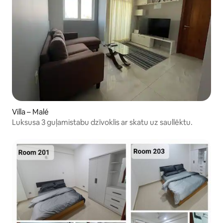
Villa – Malé
Luksusa 3 guļamistabu dzīvoklis ar skatu uz saullēktu.