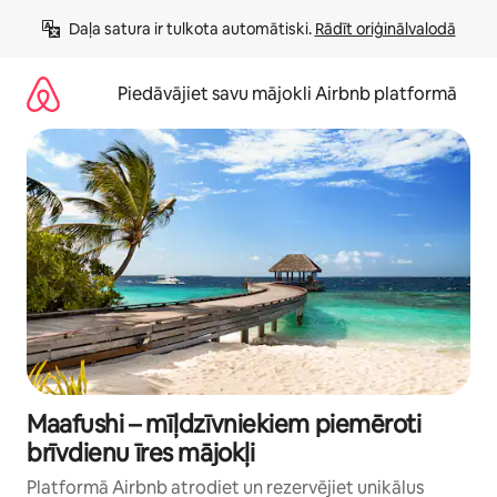
Aizvērt
Daļa satura ir tulkota automātiski. 
Rādīt oriģinālvalodā
un
iet
uz
Piedāvājiet savu mājokli Airbnb platformā
saturu
Maafushi – mīļdzīvniekiem piemēroti
brīvdienu īres mājokļi
Platformā Airbnb atrodiet un rezervējiet unikālus