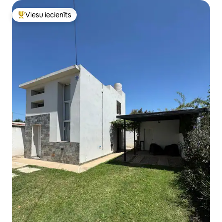
Viesu iecienīts
Populārs viesu iecienīts mājoklis