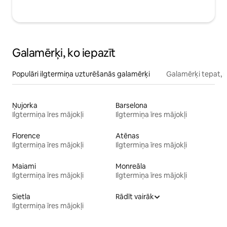
Galamērķi, ko iepazīt
Populāri ilgtermiņa uzturēšanās galamērķi
Galamērķi tepat, 
Ņujorka
Barselona
Ilgtermiņa īres mājokļi
Ilgtermiņa īres mājokļi
Florence
Atēnas
Ilgtermiņa īres mājokļi
Ilgtermiņa īres mājokļi
Maiami
Monreāla
Ilgtermiņa īres mājokļi
Ilgtermiņa īres mājokļi
Sietla
Rādīt vairāk
Ilgtermiņa īres mājokļi