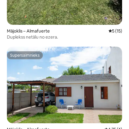
Mājoklis – Almafuerte
Vidējais v
5 (15)
Duplekss netālu no ezera.
Supersaimnieks
Supersaimnieks