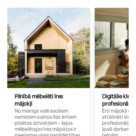
Pilnībā mēbelēti īres
Digitālie klejo
mājokļi
profesionāļi
No mierīgā vidē esošiem
Ērti mājokļi ce
namiņiem kalnos līdz ērtiem
attālināti strā
pilsētas dzīvokļiem – šajos
profesionāļiem 
mēbelētajos īres mājokļos ir
īpaši darbam 
pieejamas visas papildērtības
telpām.