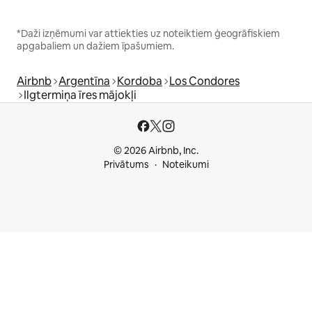
*Daži izņēmumi var attiekties uz noteiktiem ģeogrāfiskiem
apgabaliem un dažiem īpašumiem.
Airbnb
Argentīna
Kordoba
Los Condores
Ilgtermiņa īres mājokļi
© 2026 Airbnb, Inc.
Privātums
Noteikumi