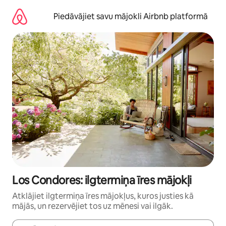
Aizvērt
un
Piedāvājiet savu mājokli Airbnb platformā
iet
uz
saturu
Los Condores: ilgtermiņa īres mājokļi
Atklājiet ilgtermiņa īres mājokļus, kuros justies kā
mājās, un rezervējiet tos uz mēnesi vai ilgāk.