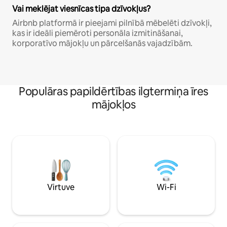
Vai meklējat viesnīcas tipa dzīvokļus?
Airbnb platformā ir pieejami pilnībā mēbelēti dzīvokļi,
kas ir ideāli piemēroti personāla izmitināšanai,
korporatīvo mājokļu un pārcelšanās vajadzībām.
Populāras papildērtības ilgtermiņa īres
mājokļos
Virtuve
Wi-Fi