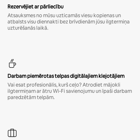
Rezervējiet ar pārliecību
Atsauksmes no mūsu uzticamās viesu kopienas un
atbalsts visu diennakti bez brīvdienām jūsu ilgtermiņa
uzturēšanās laikā.
Darbam piemērotas telpas digitālajiem klejotājiem
Vai esat profesionālis, kurš ceļo? Atrodiet mājokli
ilgtermiņam ar ātru Wi-Fi savienojumu un īpaši darbam
paredzētām telpām.