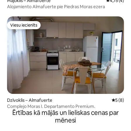
Mājoklis – Almafuerte
Vidējais vēr
4,75 (4)
Alojamiento Almafuerte pie Piedras Moras ezera
Viesu iecienīts
Viesu iecienīts
Dzīvoklis – Almafuerte
Vidējais 
5 (8)
Complejo Moras I. Departamento Premium.
Ērtības kā mājās un lieliskas cenas par
mēnesi