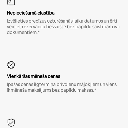
Nepieciešamā elastība
Izvēlieties precīzus uzturēšanās laika datumus un ērti
veiciet rezervāciju tiešsaistē bez papildu saistībām vai
dokumentiem.*
Vienkāršas mēneša cenas
Īpašas cenas ilgtermiņa brīvdienu mājokļiem un viens
ikmēneša maksājums bez papildu maksas.*