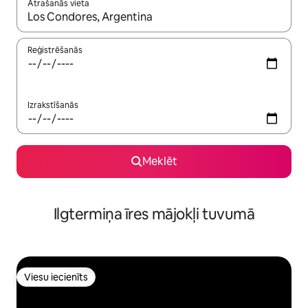
Atrašanās vieta
Kad rezultāti kļūs pieejami, izmantojiet bultiņu uz augšu un uz le
Reģistrēšanās
Izrakstīšanās
Meklēt
Ilgtermiņa īres mājokļi tuvumā
Viesu iecienīts
Viesu iecienīts