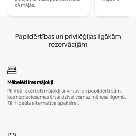
kā mājās.
Papildērtības un privilēģijas ilgākām
rezervācijām
Mēbelēti īres mājokļi
Pilnībā iekārtoti mājokļi ar virtuvi un papildērtībām,
kas nepieciešamas ērtai dzīvei vismaz mēneša ilgumā.
Tā ir ideāla alternatīva apakšīrei.