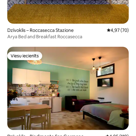
Dzīvoklis – Roccasecca Stazione
Vidējais vērtē
4,97 (70)
Arya Bed and Breakfast Roccasecca
Viesu iecienīts
Viesu iecienīts