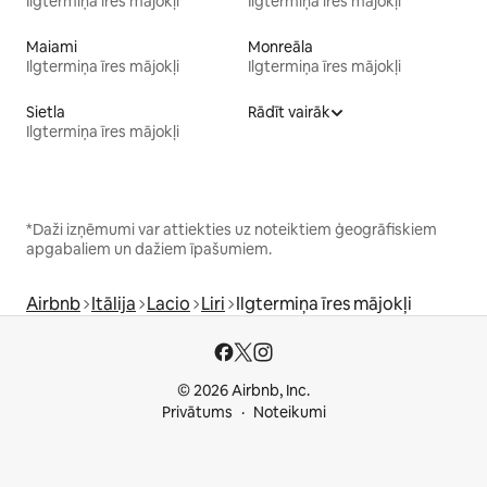
Ilgtermiņa īres mājokļi
Ilgtermiņa īres mājokļi
Maiami
Monreāla
Ilgtermiņa īres mājokļi
Ilgtermiņa īres mājokļi
Sietla
Rādīt vairāk
Ilgtermiņa īres mājokļi
*Daži izņēmumi var attiekties uz noteiktiem ģeogrāfiskiem
apgabaliem un dažiem īpašumiem.
Airbnb
Itālija
Lacio
Liri
Ilgtermiņa īres mājokļi
© 2026 Airbnb, Inc.
Privātums
Noteikumi