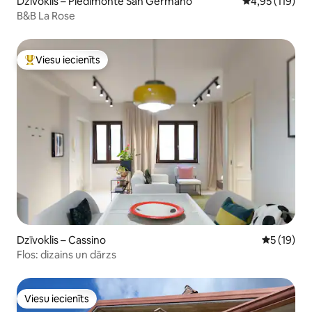
Dzīvoklis – Piedimonte San Germano
Vidējais vērtēj
4,95 (119)
B&B La Rose
Viesu iecienīts
Populārs viesu iecienīts mājoklis
Dzīvoklis – Cassino
Vidējais v
5 (19)
Flos: dizains un dārzs
Viesu iecienīts
Viesu iecienīts