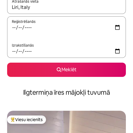
Atrašanās vieta
Kad rezultāti kļūs pieejami, izmantojiet bultiņu uz augšu un uz le
Reģistrēšanās
Izrakstīšanās
Meklēt
Ilgtermiņa īres mājokļi tuvumā
Viesu iecienīts
Populārs viesu iecienīts mājoklis