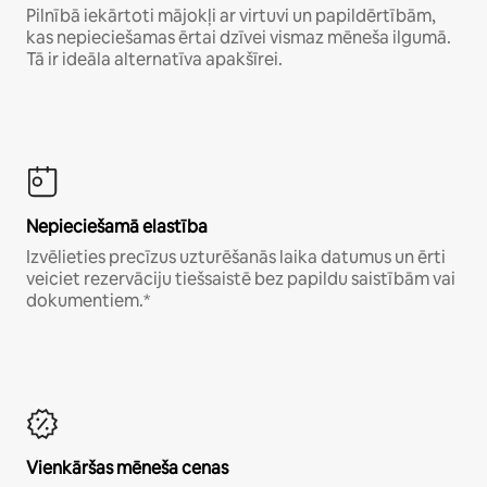
Pilnībā iekārtoti mājokļi ar virtuvi un papildērtībām,
kas nepieciešamas ērtai dzīvei vismaz mēneša ilgumā.
Tā ir ideāla alternatīva apakšīrei.
Nepieciešamā elastība
Izvēlieties precīzus uzturēšanās laika datumus un ērti
veiciet rezervāciju tiešsaistē bez papildu saistībām vai
dokumentiem.*
Vienkāršas mēneša cenas