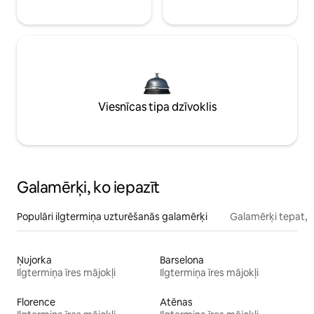
Viesnīcas tipa dzīvoklis
Galamērķi, ko iepazīt
Populāri ilgtermiņa uzturēšanās galamērķi
Galamērķi tepat, 
Ņujorka
Barselona
Ilgtermiņa īres mājokļi
Ilgtermiņa īres mājokļi
Florence
Atēnas