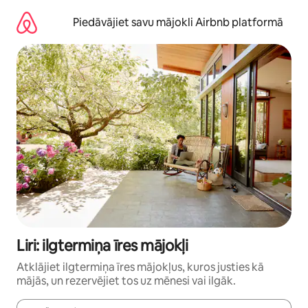
Aizvērt
un
Piedāvājiet savu mājokli Airbnb platformā
iet
uz
saturu
Liri: ilgtermiņa īres mājokļi
Atklājiet ilgtermiņa īres mājokļus, kuros justies kā
mājās, un rezervējiet tos uz mēnesi vai ilgāk.