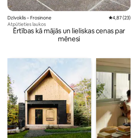
Dzīvoklis – Frosinone
Vidējais vērtē
4,87 (23)
Atpūtieties laukos
Ērtības kā mājās un lieliskas cenas par
mēnesi