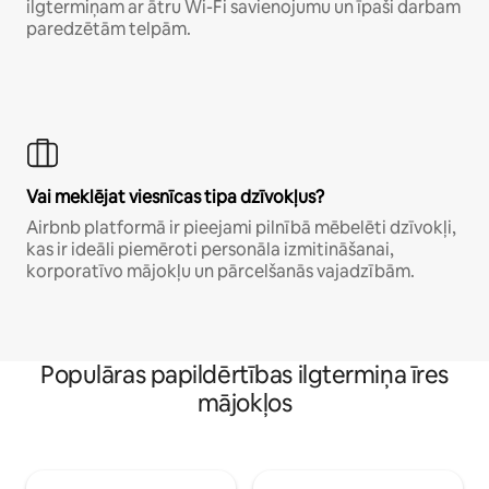
ilgtermiņam ar ātru Wi-Fi savienojumu un īpaši darbam
paredzētām telpām.
Vai meklējat viesnīcas tipa dzīvokļus?
Airbnb platformā ir pieejami pilnībā mēbelēti dzīvokļi,
kas ir ideāli piemēroti personāla izmitināšanai,
korporatīvo mājokļu un pārcelšanās vajadzībām.
Populāras papildērtības ilgtermiņa īres
mājokļos