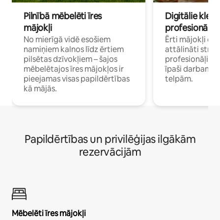
Pilnībā mēbelēti īres
Digitālie klejo
mājokļi
profesionāļi
No mierīgā vidē esošiem
Ērti mājokļi ce
namiņiem kalnos līdz ērtiem
attālināti strā
pilsētas dzīvokļiem – šajos
profesionāļiem 
mēbelētajos īres mājokļos ir
īpaši darbam 
pieejamas visas papildērtības
telpām.
kā mājās.
Papildērtības un privilēģijas ilgākām
rezervācijām
Mēbelēti īres mājokļi