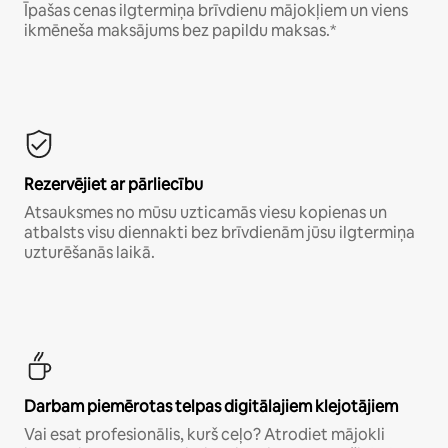
Īpašas cenas ilgtermiņa brīvdienu mājokļiem un viens
ikmēneša maksājums bez papildu maksas.*
Rezervējiet ar pārliecību
Atsauksmes no mūsu uzticamās viesu kopienas un
atbalsts visu diennakti bez brīvdienām jūsu ilgtermiņa
uzturēšanās laikā.
Darbam piemērotas telpas digitālajiem klejotājiem
Vai esat profesionālis, kurš ceļo? Atrodiet mājokli