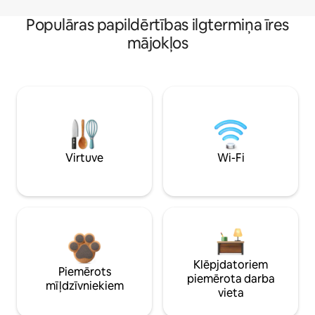
Populāras papildērtības ilgtermiņa īres
mājokļos
Virtuve
Wi-Fi
Klēpjdatoriem
Piemērots
piemērota darba
mīļdzīvniekiem
vieta