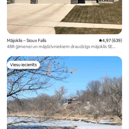
Mājoklis – Sioux Falls
Vidējais vērtēj
4,97 (639)
4BR ģimenei un mājdzīvniekiem draudzīgs mājoklis SE
Sioux Falls
Viesu iecienīts
Viesu iecienīts