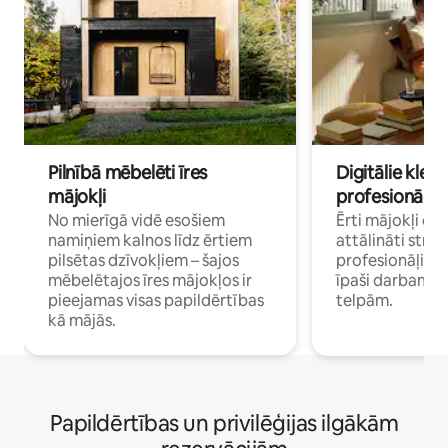
Pilnībā mēbelēti īres
Digitālie klejo
mājokļi
profesionāļi
No mierīgā vidē esošiem
Ērti mājokļi ce
namiņiem kalnos līdz ērtiem
attālināti strā
pilsētas dzīvokļiem – šajos
profesionāļiem 
mēbelētajos īres mājokļos ir
īpaši darbam 
pieejamas visas papildērtības
telpām.
kā mājās.
Papildērtības un privilēģijas ilgākām