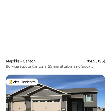
Mājoklis – Canton
Vidējais vērtē
4,95 (96)
Burvīga atpūta Kantonā: 25 min attālumā no Sioux
ūdenskrituma!
Viesu iecienīts
Populārs viesu iecienīts mājoklis