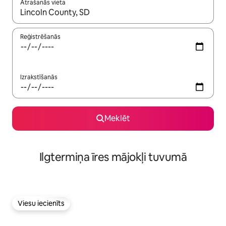
Atrašanās vieta
Kad rezultāti kļūs pieejami, izmantojiet bultiņu uz augšu un uz le
Reģistrēšanās
Izrakstīšanās
Meklēt
Ilgtermiņa īres mājokļi tuvumā
Viesu iecienīts
Viesu iecienīts