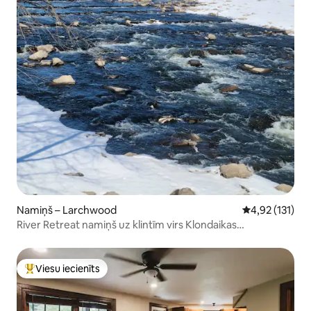
Namiņš – Larchwood
Vidējais vērtē
4,92 (131)
River Retreat namiņš uz klintīm virs Klondaikas
ūdenskritumiem
Viesu iecienīts
Populārs viesu iecienīts mājoklis