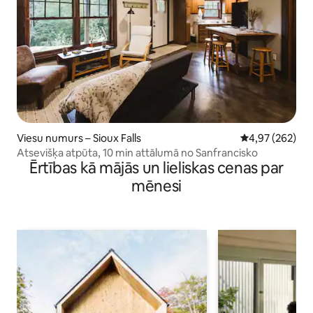
Viesu numurs – Sioux Falls
Vidējais vērtēj
4,97 (262)
Atsevišķa atpūta, 10 min attālumā no Sanfrancisko
Ērtības kā mājās un lieliskas cenas par
mēnesi