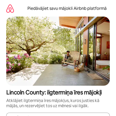
Aizvērt
un
Piedāvājiet savu mājokli Airbnb platformā
iet
uz
saturu
Lincoln County: ilgtermiņa īres mājokļi
Atklājiet ilgtermiņa īres mājokļus, kuros justies kā
mājās, un rezervējiet tos uz mēnesi vai ilgāk.