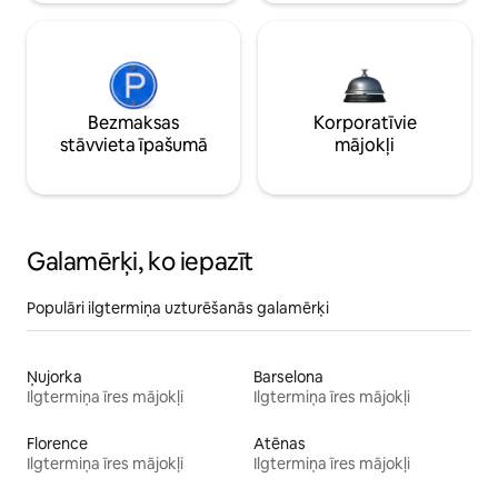
Bezmaksas
Korporatīvie
stāvvieta īpašumā
mājokļi
Galamērķi, ko iepazīt
Populāri ilgtermiņa uzturēšanās galamērķi
Ņujorka
Barselona
Ilgtermiņa īres mājokļi
Ilgtermiņa īres mājokļi
Florence
Atēnas
Ilgtermiņa īres mājokļi
Ilgtermiņa īres mājokļi