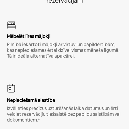
rezervācijām
Mēbelēti īres mājokļi
Pilnībā iekārtoti mājokļi ar virtuvi un papildērtībām,
kas nepieciešamas ērtai dzīvei vismaz mēneša ilgumā.
Tā ir ideāla alternatīva apakšīrei.
Nepieciešamā elastība
Izvēlieties precīzus uzturēšanās laika datumus un ērti
veiciet rezervāciju tiešsaistē bez papildu saistībām vai
dokumentiem.*