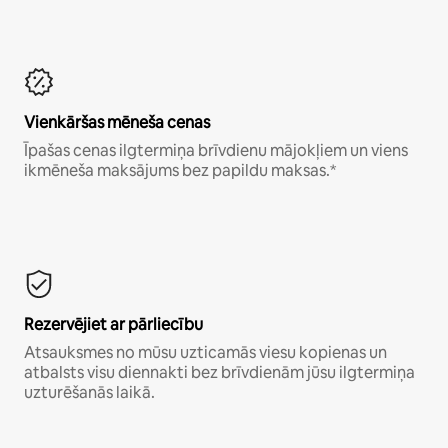
Vienkāršas mēneša cenas
Īpašas cenas ilgtermiņa brīvdienu mājokļiem un viens
ikmēneša maksājums bez papildu maksas.*
Rezervējiet ar pārliecību
Atsauksmes no mūsu uzticamās viesu kopienas un
atbalsts visu diennakti bez brīvdienām jūsu ilgtermiņa
uzturēšanās laikā.