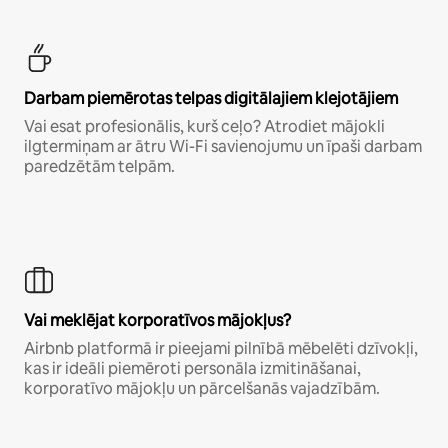
Darbam piemērotas telpas digitālajiem klejotājiem
Vai esat profesionālis, kurš ceļo? Atrodiet mājokli
ilgtermiņam ar ātru Wi-Fi savienojumu un īpaši darbam
paredzētām telpām.
Vai meklējat korporatīvos mājokļus?
Airbnb platformā ir pieejami pilnībā mēbelēti dzīvokļi,
kas ir ideāli piemēroti personāla izmitināšanai,
korporatīvo mājokļu un pārcelšanās vajadzībām.