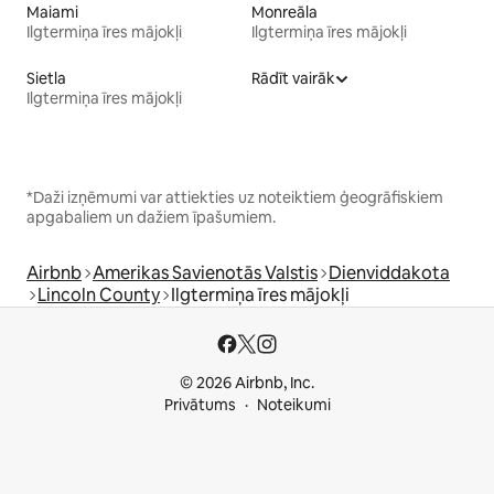
Maiami
Monreāla
Ilgtermiņa īres mājokļi
Ilgtermiņa īres mājokļi
Sietla
Rādīt vairāk
Ilgtermiņa īres mājokļi
*Daži izņēmumi var attiekties uz noteiktiem ģeogrāfiskiem
apgabaliem un dažiem īpašumiem.
Airbnb
Amerikas Savienotās Valstis
Dienviddakota
Lincoln County
Ilgtermiņa īres mājokļi
© 2026 Airbnb, Inc.
Privātums
Noteikumi